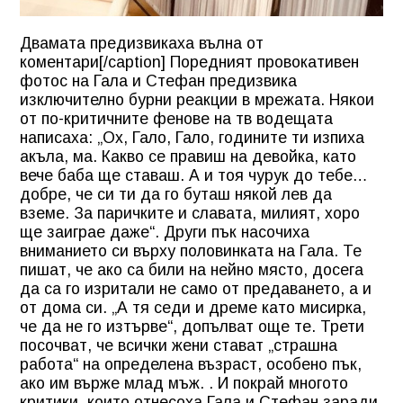
Двамата предизвикаха вълна от
коментари[/caption] Поредният провокативен
фотос на Гала и Стефан предизвика
изключително бурни реакции в мрежата. Някои
от по-критичните фенове на тв водещата
написаха: „Ох, Гало, Гало, годините ти изпиха
акъла, ма. Какво се правиш на девойка, като
вече баба ще ставаш. А и тоя чурук до тебе…
добре, че си ти да го буташ някой лев да
вземе. За паричките и славата, милият, хоро
ще заиграе даже“. Други пък насочиха
вниманието си върху половинката на Гала. Те
пишат, че ако са били на нейно място, досега
да са го изритали не само от предаването, а и
от дома си. „А тя седи и дреме като мисирка,
че да не го изтърве“, допълват още те. Трети
посочват, че всички жени стават „страшна
работа“ на определена възраст, особено пък,
ако им върже млад мъж. . И покрай многото
критики, които отнесоха Гала и Стефан заради