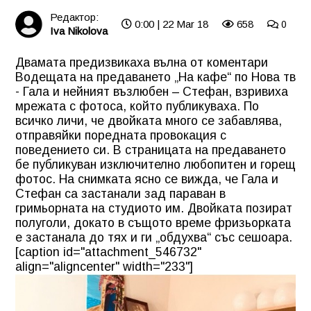
Редактор:
0:00 | 22 Mar 18
658
0
Iva Nikolova
Двамата предизвикаха вълна от коментари
Водещата на предаването „На кафе“ по Нова тв
- Гала и нейният възлюбен – Стефан, взривиха
мрежата с фотоса, който публикуваха. По
всичко личи, че двойката много се забавлява,
отправяйки поредната провокация с
поведението си. В страницата на предаването
бе публикуван изключително любопитен и горещ
фотос. На снимката ясно се вижда, че Гала и
Стефан са застанали зад параван в
гримьорната на студиото им. Двойката позират
полуголи, докато в същото време фризьорката
е застанала до тях и ги „обдухва“ със сешоара.
[caption id="attachment_546732"
align="aligncenter" width="233"]