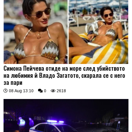
Симона Пейчева отиде на море след убийството
на любимия й Владо Загатото, скарала се с него
за пари
08 Aug 13:10
0
2618