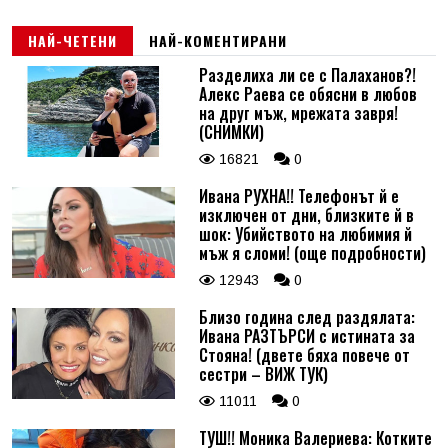
НАЙ-ЧЕТЕНИ
НАЙ-КОМЕНТИРАНИ
Разделиха ли се с Палаханов?!
Алекс Раева се обясни в любов
на друг мъж, мрежата завря!
(СНИМКИ)
16821
0
Ивана РУХНА!! Телефонът й е
изключен от дни, близките й в
шок: Убийството на любимия й
мъж я сломи! (още подробности)
12943
0
Близо година след раздялата:
Ивана РАЗТЪРСИ с истината за
Стояна! (двете бяха повече от
сестри – ВИЖ ТУК)
11011
0
ТУШ!! Моника Валериева: Котките