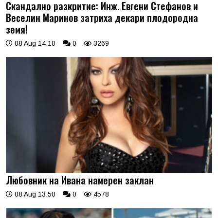
Скандално разкритие: Инж. Евгени Стефанов и
Веселин Маринов затриха декари плодородна
земя!
08 Aug 14:10
0
3269
Любовник на Ивана намерен заклан
08 Aug 13:50
0
4578