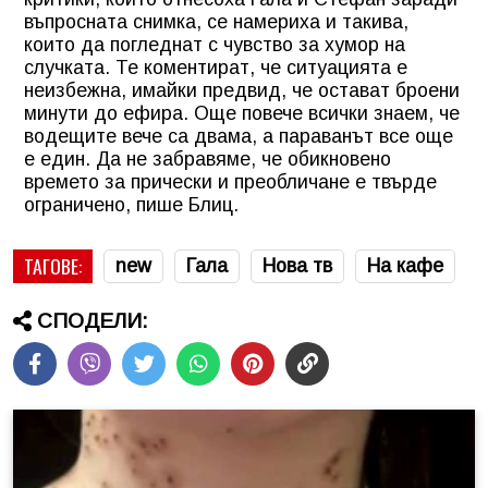
въпросната снимка, се намериха и такива,
които да погледнат с чувство за хумор на
случката. Те коментират, че ситуацията е
неизбежна, имайки предвид, че остават броени
минути до ефира. Още повече всички знаем, че
водещите вече са двама, а параванът все още
е един. Да не забравяме, че обикновено
времето за прически и преобличане е твърде
ограничено, пише Блиц.
ТАГОВЕ:
new
Гала
Нова тв
На кафе
СПОДЕЛИ: