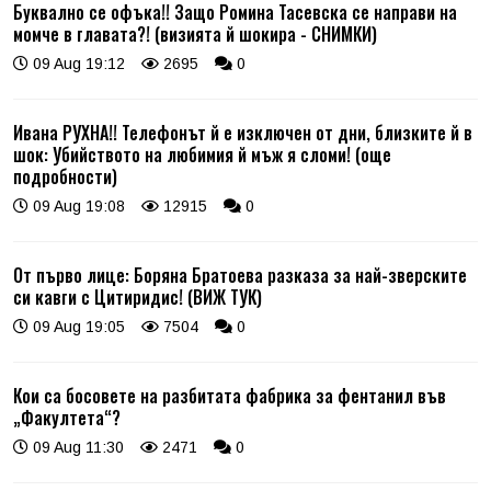
Буквално се офъка!! Защо Ромина Тасевска се направи на
момче в главата?! (визията й шокира - СНИМКИ)
09 Aug 19:12
2695
0
Ивана РУХНА!! Телефонът й е изключен от дни, близките й в
шок: Убийството на любимия й мъж я сломи! (още
подробности)
09 Aug 19:08
12915
0
От първо лице: Боряна Братоева разказа за най-зверските
си кавги с Цитиридис! (ВИЖ ТУК)
09 Aug 19:05
7504
0
Кои са босовете на разбитата фабрика за фентанил във
„Факултета“?
09 Aug 11:30
2471
0