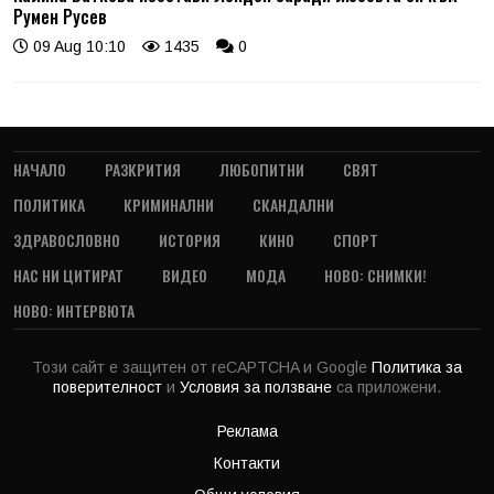
Румен Русев
09 Aug 10:10
1435
0
НАЧАЛО
РАЗКРИТИЯ
ЛЮБОПИТНИ
СВЯТ
ПОЛИТИКА
КРИМИНАЛНИ
СКАНДАЛНИ
ЗДРАВОСЛОВНО
ИСТОРИЯ
КИНО
СПОРТ
НАС НИ ЦИТИРАТ
ВИДЕО
МОДА
НОВО: СНИМКИ!
НОВО: ИНТЕРВЮТА
Този сайт е защитен от reCAPTCHA и Google
Политика за
поверителност
и
Условия за ползване
са приложени.
Реклама
Контакти