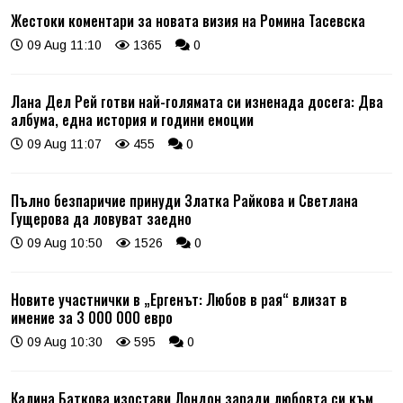
Жестоки коментари за новата визия на Ромина Тасевска
09 Aug 11:10
1365
0
Лана Дел Рей готви най-голямата си изненада досега: Два
албума, една история и години емоции
09 Aug 11:07
455
0
Пълно безпаричие принуди Златка Райкова и Светлана
Гущерова да ловуват заедно
09 Aug 10:50
1526
0
Новите участнички в „Ергенът: Любов в рая“ влизат в
имение за 3 000 000 евро
09 Aug 10:30
595
0
Калина Баткова изостави Лондон заради любовта си към