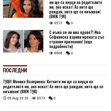
ми ще са внуци на родителите
ми, ако искат! Аз нито ще
раждам, нито ще се омъжвам!
(ВИЖ ТУК)
9373
0
С мъжа си ли има ядове?! Ива
Софиянска взриви мрежата със
странно признание! (още
подробности)
8008
0
ПОСЛЕДНИ
ТУШ!! Моника Валериева: Котките ми ще са внуци на
родителите ми, ако искат! Аз нито ще раждам, нито ще се
омъжвам! (ВИЖ ТУК)
09 Aug 19:16
9373
0