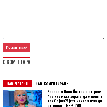
0 КОМЕНТАРА
НАЙ-ЧЕТЕНИ
НАЙ-КОМЕНТИРАНИ
Боневата Нона Йотова в потрес:
Ама как може хората да живеят в
тая София?! (ето какво я извади
от нерви – ВИЖ ТУК)