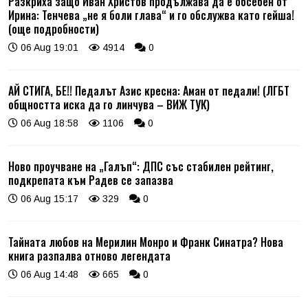
Разкриха защо Иван Христов продължава да е обсебен от
Ирина: Тенчева „не я боли глава“ и го обслужва като гейша!
(още подробности)
06 Aug 19:01
4914
0
АЙ СТИГА, БЕ!! Педалът Азис кресна: Аман от педали! (ЛГБТ
общността иска да го линчува – ВИЖ ТУК)
06 Aug 18:58
1106
0
Ново проучване на „Галъп“: ДПС със стабилен рейтинг,
подкрепата към Радев се запазва
06 Aug 15:17
329
0
Тайната любов на Мерилин Монро и Франк Синатра? Нова
книга разпалва отново легендата
06 Aug 14:48
665
0