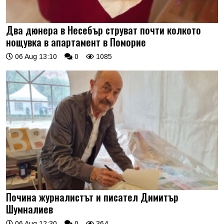
Два дюнера в Несебър струват почти колкото
нощувка в апартамент в Поморие
06 Aug 13:10
0
1085
Почина журналистът и писател Димитър
Шумналиев
06 Aug 12:30
0
364