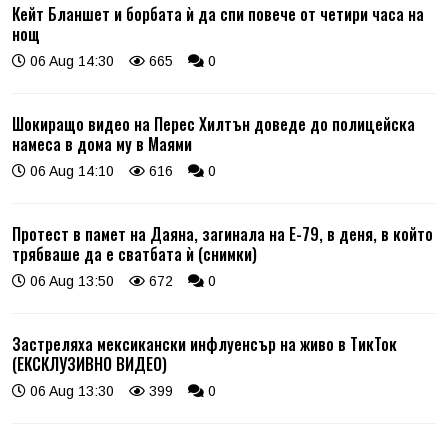
Кейт Бланшет и борбата ѝ да спи повече от четири часа на
нощ
06 Aug 14:30
665
0
Шокиращо видео на Перес Хилтън доведе до полицейска
намеса в дома му в Маями
06 Aug 14:10
616
0
Протест в памет на Даяна, загинала на Е-79, в деня, в който
трябваше да е сватбата ѝ (снимки)
06 Aug 13:50
672
0
Застреляха мексикански инфлуенсър на живо в ТикТок
(ЕКСКЛУЗИВНО ВИДЕО)
06 Aug 13:30
399
0