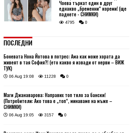
Чоева търкат един в друг
еднакво „бременни“ кореми! (ще
паднете - СНИМКИ)
4795
0
ПОСЛЕДНИ
Боневата Нона Йотова в потрес: Ама как може хората да
живеят в тая София?! (ето какво я извади от нерви – ВИЖ
ТУК)
06 Aug 19:08
11228
0
Маги Джанаварова: Направих топ тяло за бански!
(Потребители: Ако това е „топ“, минаваме на мъже –
СНИМКИ)
06 Aug 19:05
3157
0