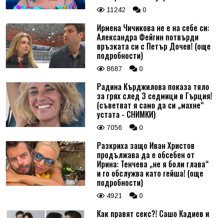
11242
0
Ирмена Чичикова не е на себе си:
Александра Фейгин потвърди
връзката си с Петър Дочев! (още
подробности)
8687
0
Радина Кърджилова показа тяло
за грях след 3 седмици в Гърция!
(съветват я само да си „махне“
устата - СНИМКИ)
7056
0
Разкриха защо Иван Христов
продължава да е обсебен от
Ирина: Тенчева „не я боли глава“
и го обслужва като гейша! (още
подробности)
4921
0
Как правят секс?! Сашо Кадиев и