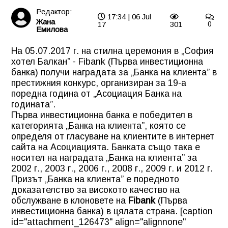
Редактор:
17:34 | 06 Jul
Жана
17
301
0
Емилова
На 05.07.2017 г. на стилна церемония в „София
хотел Балкан” - Fibank (Първа инвестиционна
банка) получи наградата за „Банка на клиента” в
престижния конкурс, организиран за 19-а
поредна година от „Асоциация Банка на
годината”.
Първа инвестиционна банка е победител в
категорията „Банка на клиента”, която се
определя от гласуване на клиентите в интернет
сайта на Асоциацията. Банката също така е
носител на наградата „Банка на клиента” за
2002 г., 2003 г., 2006 г., 2008 г., 2009 г. и 2012 г.
Призът „Банка на клиента” е поредното
доказателство за високото качество на
обслужване в клоновете на
Fibank
(Първа
инвестиционна банка) в цялата страна. [caption
id="attachment_126473" align="alignnone"