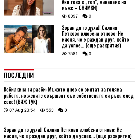
Ако това е „топ“, минаваме на
мъже – СНИМКИ)
8897
0
Зоран да го духа!! Силвия
Петкова влюбена отново: Не
мисля, че е раждан друг, който
да успее... (още разкрития)
7581
0
ПОСЛЕДНИ
Кобилкина ги разби: Мъжете днес се смятат за голяма
работа, но жените свършват със собствената си ръка след
секс! (ВИЖ ТУК)
07 Aug 23:54
553
0
Зоран да го духа!! Силвия Петкова влюбена отново: Не
мисля, че е раждан друг, който да успее... (още разкрития)