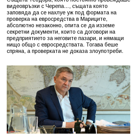
видеовръзки с Черепа…, същата която
заповяда да се нахлуе уж под формата на
проверка на евросредства в Мариците,
абсолютно незаконно, опита се да изземе
секретни документи, които са договори на
предприятието за неговите пазари, и нямащи
нищо общо с евросредствата. Тогава беше
спряна, а проверката не доказа злоупотреби.