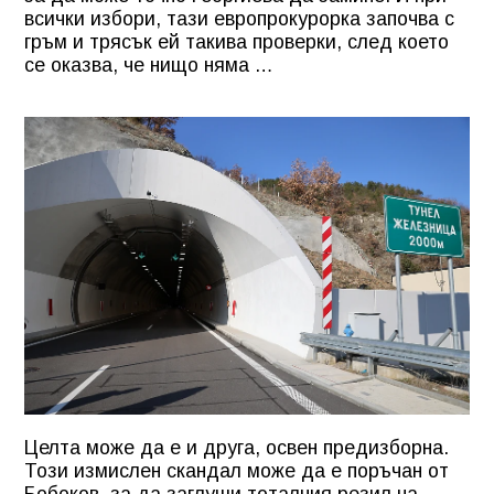
всички избори, тази европрокурорка започва с
гръм и трясък ей такива проверки, след което
се оказва, че нищо няма …
Целта може да е и друга, освен предизборна.
Този измислен скандал може да е поръчан от
Бобоков, за да заглуши тоталния резил на