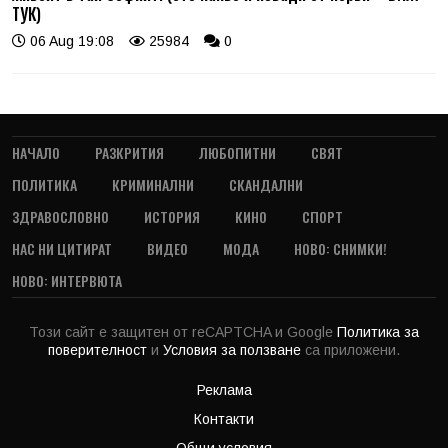
ТУК)
06 Aug 19:08
25984
0
НАЧАЛО
РАЗКРИТИЯ
ЛЮБОПИТНИ
СВЯТ
ПОЛИТИКА
КРИМИНАЛНИ
СКАНДАЛНИ
ЗДРАВОСЛОВНО
ИСТОРИЯ
КИНО
СПОРТ
НАС НИ ЦИТИРАТ
ВИДЕО
МОДА
НОВО: СНИМКИ!
НОВО: ИНТЕРВЮТА
Този сайт е защитен от reCAPTCHA и Google
Политика за
поверителност
и
Условия за ползване
са приложени.
Реклама
Контакти
Общи условия