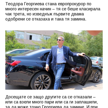
Теодора Георгиева стана европрокурор по
много интересен начин – тя се беше класирала
чак трета, но изведнъж първите двама
одобрени се отказаха и така тя замина.
Досещате се защо другите са се отказали –
или са взели много пари или са ги заплашили,
за да може точно Георгиева да замине. И при