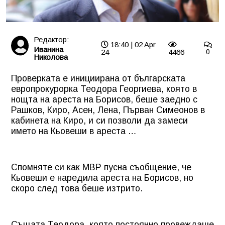
Редактор:
18:40 | 02 Apr
Иванина
24
4466
0
Николова
Проверката е инициирана от българската
европрокурорка Теодора Георгиева, която в
нощта на ареста на Борисов, беше заедно с
Рашков, Киро, Асен, Лена, Първан Симеонов в
кабинета на Киро, и си позволи да замеси
името на Кьовеши в ареста …
Спомняте си как МВР пусна съобщение, че
Кьовеши е наредила ареста на Борисов, но
скоро след това беше изтрито.
Същата Теодора, която постоянно провеждаше