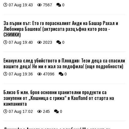
07 Aug 19:43
7567
0
За първи път: Ето го порасналият Анди на Башар Рахал и
Любомира Башева! (актрисата разцъфна като роза -
СНИМКИ)
07 Aug 19:40
2023
0
Емануела след убийството в Пловдив: Тези деца са спасили
вашите деца! Не ми е жал за педофила! (още подробности)
07 Aug 19:36
47096
0
Близо 6 млн. броя основни хранителни продукти са
закупени от „Кошница с грижа“ в Kaufland от старта на
кампанията
07 Aug 17:02
245
0