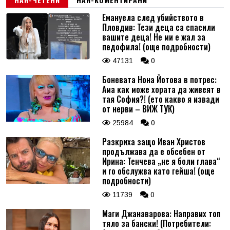
Емануела след убийството в
Пловдив: Тези деца са спасили
вашите деца! Не ми е жал за
педофила! (още подробности)
47131
0
Боневата Нона Йотова в потрес:
Ама как може хората да живеят в
тая София?! (ето какво я извади
от нерви – ВИЖ ТУК)
25984
0
Разкриха защо Иван Христов
продължава да е обсебен от
Ирина: Тенчева „не я боли глава“
и го обслужва като гейша! (още
подробности)
11739
0
Маги Джанаварова: Направих топ
тяло за бански! (Потребители: