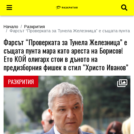
Начало
Разкрития
Фарсът “Проверката за Тунела Железница” е същата пунта ма
Фарсът “Проверката за Тунела Железница” е
същата пунта мара като ареста на Борисов!
Ето КОЙ олигарх стои в дъното на
предизборния фишек в стил “Христо Иванов”
РАЗКРИТИЯ