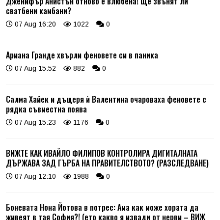
Дженифър Анистън отново е влюбена! Ще звънят ли
сватбени камбани?
07 Aug 16:20
1022
0
Ариана Гранде хвърли феновете си в паника
07 Aug 15:52
882
0
Салма Хайек и дъщеря ѝ Валентина очароваха феновете с
рядка съвместна поява
07 Aug 15:23
1176
0
ВИЖТЕ КАК ИВАЙЛО ФИЛИПОВ КОНТРОЛИРА ДИГИТАЛНАТА
ДЪРЖАВА ЗАД ГЪРБА НА ПРАВИТЕЛСТВОТО? (РАЗСЛЕДВАНЕ)
07 Aug 12:10
1988
0
Боневата Нона Йотова в потрес: Ама как може хората да
живеят в тая София?! (ето какво я извади от нерви – ВИЖ