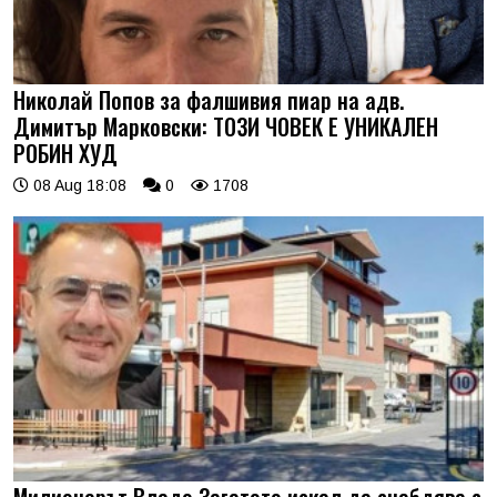
Николай Попов за фалшивия пиар на адв.
Димитър Марковски: ТОЗИ ЧОВЕК Е УНИКАЛЕН
РОБИН ХУД
08 Aug 18:08
0
1708
Милионерът Владо Загатото искал да снабдява с