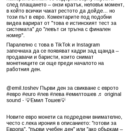
след плащането – онзи кратък, неловък момент,
в който всички чакат рестото да дойде… но
този път в евро. Коментарите под подобни
видеа варират от "това е истинският тест за
системата" до "левът си тръгна с финален
номер".
Паралелно с това в TikTok и Instagram
започнаха да се появяват кадри зад щанда –
продавачи и баристи, които снимат
монетниците си още преди началото на
работния ден.
@emil.toshev
Първи ден за свикване с еврото
#евро
#euro
#лев
#лева
#емилтошев
♬ original
sound - 💡Емил Тошев💡
Новите евро монети са подредени внимателно,
често с лека ирония в описанието: "готови за
Европа", "първи учебен ден" или "ако объркам –