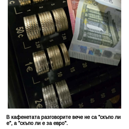
В кафенетата разговорите вече не са "скъпо ли
е", а "скъпо ли е за евро".