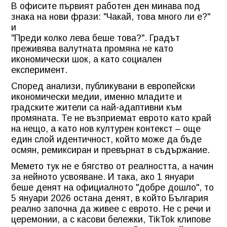
В офисите първият работен ден минава под
знака на нови фрази: "Чакай, това много ли е?"
и
"Преди колко лева беше това?". Градът
преживява валутната промяна не като
икономически шок, а като социален
експеримент.
Според анализи, публикувани в европейски
икономически медии, именно младите и
градските жители са най-адаптивни към
промяната. Те не възприемат еврото като край
на нещо, а като нов културен контекст – още
един слой идентичност, който може да бъде
осмян, ремиксиран и превърнат в съдържание.
Мемето тук не е бягство от реалността, а начин
за нейното усвояване. И така, ако 1 януари
беше денят на официалното "добре дошло", то
5 януари 2026 остана денят, в който България
реално започна да живее с еврото. Не с речи и
церемонии, а с касови бележки, TikTok клипове