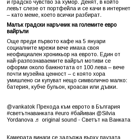
и градско чувство за хумор. Денят, в който
левът слезе от портфейла и се качи в интернет
– като меме, което всички разбират.
Малък градски наръчник на големите евро
вайръли
Още преди първото кафе на 5 януари
социалните мрежи вече имаха своя
неофициален хроникьор на еврото. Един от
най-разпознаваемите вайръл мотиви се
оформи около банкнотата от 100 лева – вече
почти музейна ценност – с която хора
умишлено си купуват нещо символично малко:
батерия, кубче бульон, кроасан или дъвки.
@vankatok
Прехода към еврото в България
#светътнаванката
#euro
#байиван
@Silvia
Yordanova
♬ original sound - Светът на Ванката
Камерата винаги се задържа върху паузата