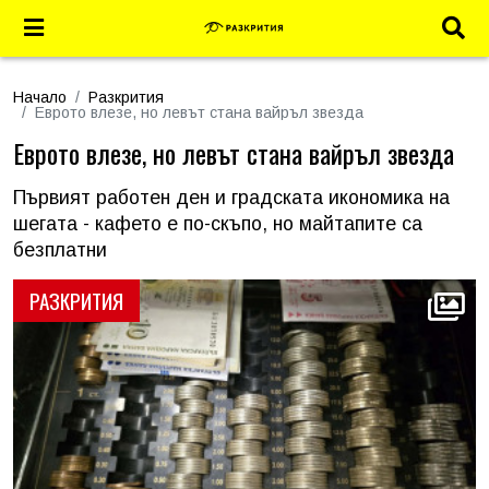
Начало
Разкрития
Еврото влезе, но левът стана вайръл звезда
Еврото влезе, но левът стана вайръл звезда
Първият работен ден и градската икономика на
шегата - кафето е по-скъпо, но майтапите са
безплатни
РАЗКРИТИЯ