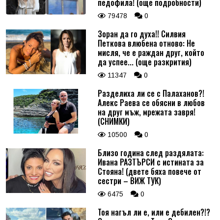
педофила! (още подробности)
79478
0
Зоран да го духа!! Силвия
Петкова влюбена отново: Не
мисля, че е раждан друг, който
да успее... (още разкрития)
11347
0
Разделиха ли се с Палаханов?!
Алекс Раева се обясни в любов
на друг мъж, мрежата завря!
(СНИМКИ)
10500
0
Близо година след раздялата:
Ивана РАЗТЪРСИ с истината за
Стояна! (двете бяха повече от
сестри – ВИЖ ТУК)
6475
0
Тоя нагъл ли е, или е дебилен?!?