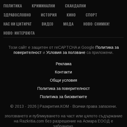
ПОЛИТИКА
КРИМИНАЛНИ
СКАНДАЛНИ
ЗДРАВОСЛОВНО
ИСТОРИЯ
КИНО
СПОРТ
НАС НИ ЦИТИРАТ
ВИДЕО
МОДА
НОВО: СНИМКИ!
НОВО: ИНТЕРВЮТА
Този сайт е защитен от reCAPTCHA и Google
Политика за
поверителност
и
Условия за ползване
са приложени.
Реклама
Контакти
Общи условия
Политика за поверителност
Политика за бисквитките
© 2013 - 2026 | Разкрития.КОМ - Всички права запазени.
зползването и публикуването на част или цялото съдържание
на Razkritia.com без разрешение на Асмара ЕООД е
забранено.