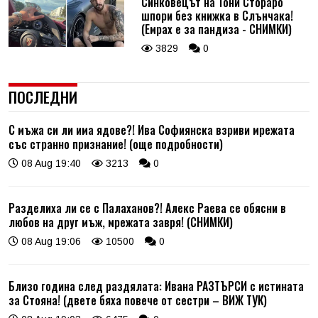
Синковецът на Тони Стораро
шпори без книжка в Слънчака!
(Емрах е за пандиза - СНИМКИ)
3829
0
ПОСЛЕДНИ
С мъжа си ли има ядове?! Ива Софиянска взриви мрежата
със странно признание! (още подробности)
08 Aug 19:40
3213
0
Разделиха ли се с Палаханов?! Алекс Раева се обясни в
любов на друг мъж, мрежата завря! (СНИМКИ)
08 Aug 19:06
10500
0
Близо година след раздялата: Ивана РАЗТЪРСИ с истината
за Стояна! (двете бяха повече от сестри – ВИЖ ТУК)