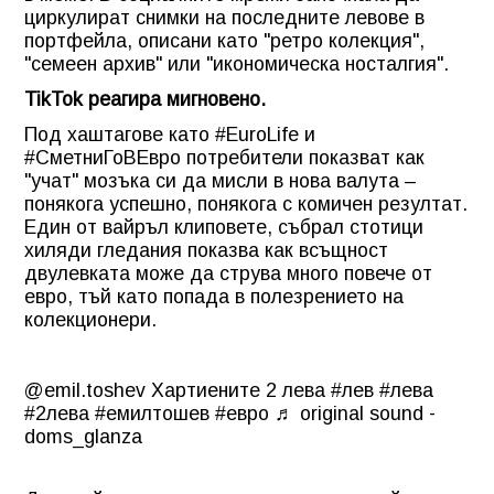
циркулират снимки на последните левове в
портфейла, описани като "ретро колекция",
"семеен архив" или "икономическа носталгия".
TikTok реагира мигновено.
Под хаштагове като #EuroLife и
#СметниГоВЕвро потребители показват как
"учат" мозъка си да мисли в нова валута –
понякога успешно, понякога с комичен резултат.
Един от вайръл клиповете, събрал стотици
хиляди гледания показва как всъщност
двулевката може да струва много повече от
евро, тъй като попада в полезрението на
колекционери.
@emil.toshev
Хартиените 2 лева
#лев
#лева
#2лева
#емилтошев
#евро
♬ original sound -
doms_glanza