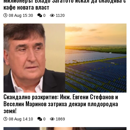
кафе новата власт
08 Aug 15:30
0
1120
Скандално разкритие: Инж. Евгени Стефанов и
Веселин Маринов затриха декари плодородна
земя!
08 Aug 14:10
0
1869