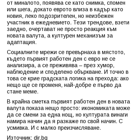
от миналото, появява се като снимка, спомен
или шега, докато еврото влиза в кадър като
новия, леко подозрителен, но неизбежен
участник в ежедневието. Тези трендове, взети
заедно, очертават не просто реакция към
новата валута, а културен механизъм за
адаптация.
Социалните мрежи се превърнаха в мястото,
където първият работен ден с евро не се
анализира, а се преживява – през хумор,
наблюдение и споделено объркване. И точно в
това се крие градската логика на прехода: ако
нещо ще се променя, най-добре е първо да
стане меме.
В крайна сметка първият работен ден в новата
валута показа нещо просто: икономиката може
да се смени за една нощ, но културата винаги
намира начин да я разкаже по свой начин. С
усмивка. И с малко преизчисляване.
Източник: dir.bg