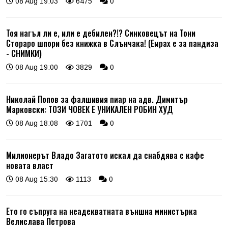
08 Aug 19:03
6475
0
Тоя нагъл ли е, или е дебилен?!? Синковецът на Тони
Стораро шпори без книжка в Слънчака! (Емрах е за пандиза
- СНИМКИ)
08 Aug 19:00
3829
0
Николай Попов за фалшивия пиар на адв. Димитър
Марковски: ТОЗИ ЧОВЕК Е УНИКАЛЕН РОБИН ХУД
08 Aug 18:08
1701
0
Милионерът Владо Загатото искал да снабдява с кафе
новата власт
08 Aug 15:30
1113
0
Ето го съпруга на неадекватната външна министърка
Велислава Петрова