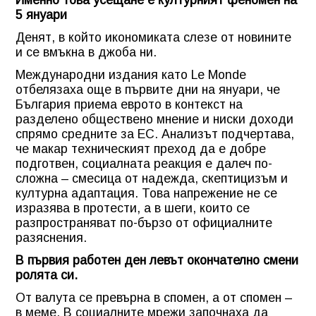
5 януари
Денят, в който икономиката слезе от новините
и се вмъкна в джоба ни.
Международни издания като Le Monde
отбелязаха още в първите дни на януари, че
България приема еврото в контекст на
разделено обществено мнение и ниски доходи
спрямо средните за ЕС. Анализът подчертава,
че макар техническият преход да е добре
подготвен, социалната реакция е далеч по-
сложна – смесица от надежда, скептицизъм и
културна адаптация. Това напрежение не се
изразява в протести, а в шеги, които се
разпространяват по-бързо от официалните
разяснения.
В първия работен ден левът окончателно смени
ролята си.
От валута се превърна в спомен, а от спомен –
в меме. В социалните мрежи започнаха да