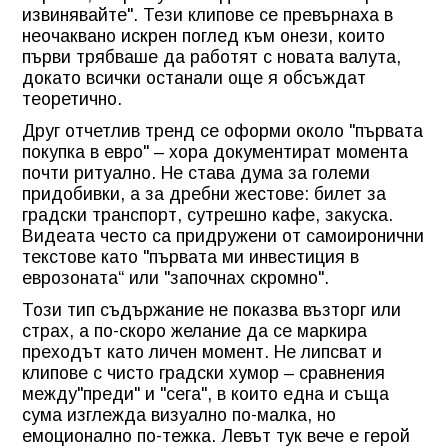
извинявайте". Тези клипове се превърнаха в
неочаквано искрен поглед към онези, които
първи трябваше да работят с новата валута,
докато всички останали още я обсъждат
теоретично.
Друг отчетлив тренд се оформи около "първата
покупка в евро" – хора документират момента
почти ритуално. Не става дума за големи
придобивки, а за дребни жестове: билет за
градски транспорт, сутрешно кафе, закуска.
Видеата често са придружени от самоиронични
текстове като "първата ми инвестиция в
еврозоната“ или "започнах скромно".
Този тип съдържание не показва възторг или
страх, а по-скоро желание да се маркира
преходът като личен момент. Не липсват и
клипове с чисто градски хумор – сравнения
между"преди" и "сега", в които една и съща
сума изглежда визуално по-малка, но
емоционално по-тежка. Левът тук вече е герой