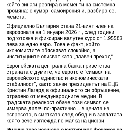
който винаги реагира в моменти на системна
промяна: с хумор, самоирония и, разбира се,
мемета.
Официално България стана 21-вият член на
еврозоната на 1 януари 2026 г., след години
подготовка и фиксиран валутен курс от 1.95583
лева за едно евро. Това е факт, който
икономистите обясняват спокойно, а
институциите описват като „плавен преход“.
Европейската централна банка приветства
страната с думите, че еврото е "символ на
европейското единство и икономическата
стабилност", както заяви президентът на ЕЦБ
Кристин Лагард в официалното си обръщение,
отразено от международните медии. В
градската реалност обаче този символ се
измерва далеч по-практично – в цената на
еспресото, в сметката след обяд и в заплатата,
която вече изглежда по-малка на цифри.
Именно това усещане е културният феномен на