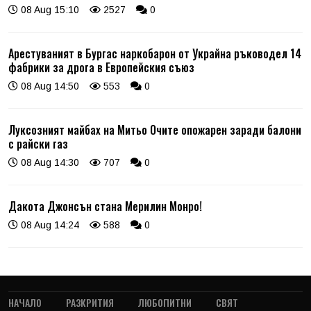
08 Aug 15:10
2527
0
Арестуваният в Бургас наркобарон от Украйна ръководел 14
фабрики за дрога в Европейския съюз
08 Aug 14:50
553
0
Луксозният майбах на Митьо Очите опожарен заради балони
с райски газ
08 Aug 14:30
707
0
Дакота Джонсън стана Мерилин Монро!
08 Aug 14:24
588
0
НАЧАЛО
РАЗКРИТИЯ
ЛЮБОПИТНИ
СВЯТ