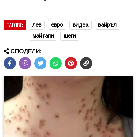
ТАГОВЕ:
лев
евро
видеа
вайръл
майтапи
шеги
СПОДЕЛИ: