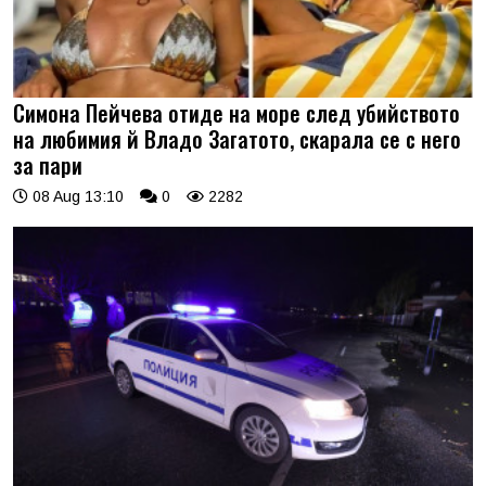
Симона Пейчева отиде на море след убийството
на любимия й Владо Загатото, скарала се с него
за пари
08 Aug 13:10
0
2282