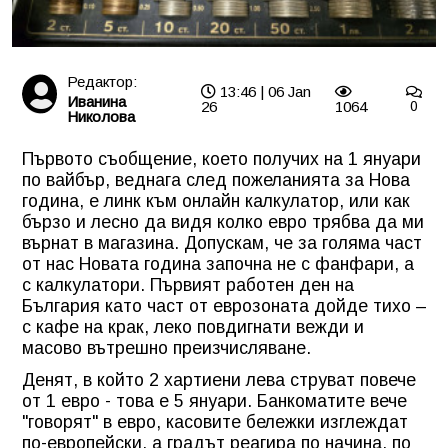
Редактор:
13:46 | 06 Jan
Иванина
26
1064
0
Николова
Първото съобщение, което получих на 1 януари
по вайбър, веднага след пожеланията за Нова
година, е линк към онлайн калкулатор, или как
бързо и лесно да видя колко евро трябва да ми
върнат в магазина. Допускам, че за голяма част
от нас Новата година започна не с фанфари, а
с калкулатори. Първият работен ден на
България като част от еврозоната дойде тихо –
с кафе на крак, леко повдигнати вежди и
масово вътрешно преизчисляване.
Денят, в който 2 хартиени лева струват повече
от 1 евро - това е 5 януари. Банкоматите вече
"говорят" в евро, касовите бележки изглеждат
по-европейски, а градът реагира по начина, по