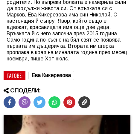
родители. Но въпреки болката е намерила сили
да продължи живота си. От връзката си с
Марков, Ева Кикерезова има син Николай. С
настоящия й съпруг Явор, който също е
адвокат, красавицата има още две деца.
Връзката й с него започна през 2015 година.
Само година по-късно на бял свят се появява
първата им дъщеричка. Втората им щерка
проплака в края на миналата година през месец
ноември, пише Хот нюлс.
ТАГОВЕ:
Ева Кикерезова
СПОДЕЛИ: