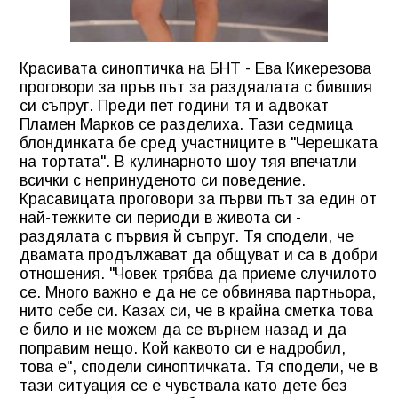
Красивата синоптичка на БНТ - Ева Кикерезова
проговори за пръв път за раздяалата с бившия
си съпруг. Преди пет години тя и адвокат
Пламен Марков се разделиха. Тази седмица
блондинката бе сред участниците в "Черешката
на тортата". В кулинарното шоу тяя впечатли
всички с непринуденото си поведение.
Красавицата проговори за първи път за един от
най-тежките си периоди в живота си -
раздялата с първия й съпруг. Тя сподели, че
двамата продължават да общуват и са в добри
отношения. "Човек трябва да приеме случилото
се. Много важно е да не се обвинява партньора,
нито себе си. Казах си, че в крайна сметка това
е било и не можем да се върнем назад и да
поправим нещо. Кой каквото си е надробил,
това е", сподели синоптичката. Тя сподели, че в
тази ситуация се е чувствала като дете без