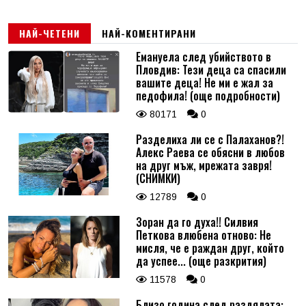
НАЙ-ЧЕТЕНИ
НАЙ-КОМЕНТИРАНИ
Емануела след убийството в
Пловдив: Тези деца са спасили
вашите деца! Не ми е жал за
педофила! (още подробности)
80171
0
Разделиха ли се с Палаханов?!
Алекс Раева се обясни в любов
на друг мъж, мрежата завря!
(СНИМКИ)
12789
0
Зоран да го духа!! Силвия
Петкова влюбена отново: Не
мисля, че е раждан друг, който
да успее... (още разкрития)
11578
0
Близо година след раздялата: