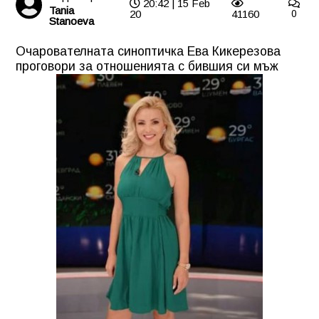
20:42 | 15 Feb
Tania
20
41160
0
Stanoeva
Очарователната синоптичка Ева Кикерезова
проговори за отношенията с бившия си мъж