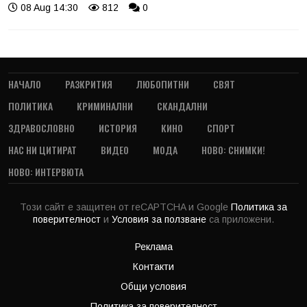
08 Aug 14:30
812
0
НАЧАЛО
РАЗКРИТИЯ
ЛЮБОПИТНИ
СВЯТ
ПОЛИТИКА
КРИМИНАЛНИ
СКАНДАЛНИ
ЗДРАВОСЛОВНО
ИСТОРИЯ
КИНО
СПОРТ
НАС НИ ЦИТИРАТ
ВИДЕО
МОДА
НОВО: СНИМКИ!
НОВО: ИНТЕРВЮТА
Този сайт е защитен от reCAPTCHA и Google
Политика за
поверителност
и
Условия за ползване
са приложени.
Реклама
Контакти
Общи условия
Политика за поверителност