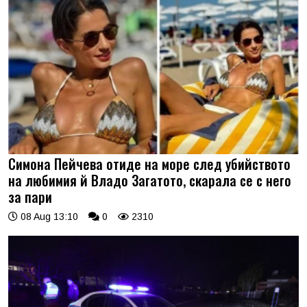
Симона Пейчева отиде на море след убийството
на любимия й Владо Загатото, скарала се с него
за пари
08 Aug 13:10
0
2310