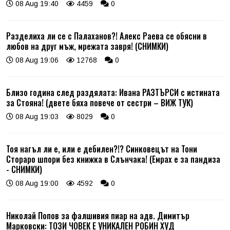
08 Aug 19:40
4459
0
Разделиха ли се с Палаханов?! Алекс Раева се обясни в
любов на друг мъж, мрежата завря! (СНИМКИ)
08 Aug 19:06
12768
0
Близо година след раздялата: Ивана РАЗТЪРСИ с истината
за Стояна! (двете бяха повече от сестри – ВИЖ ТУК)
08 Aug 19:03
8029
0
Тоя нагъл ли е, или е дебилен?!? Синковецът на Тони
Стораро шпори без книжка в Слънчака! (Емрах е за пандиза
- СНИМКИ)
08 Aug 19:00
4592
0
Николай Попов за фалшивия пиар на адв. Димитър
Марковски: ТОЗИ ЧОВЕК Е УНИКАЛЕН РОБИН ХУД