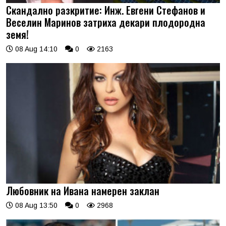
Скандално разкритие: Инж. Евгени Стефанов и
Веселин Маринов затриха декари плодородна
земя!
08 Aug 14:10
0
2163
Любовник на Ивана намерен заклан
08 Aug 13:50
0
2968