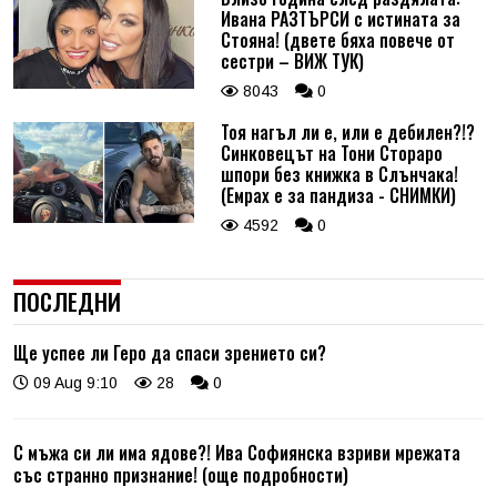
Ивана РАЗТЪРСИ с истината за
Стояна! (двете бяха повече от
сестри – ВИЖ ТУК)
8043
0
Тоя нагъл ли е, или е дебилен?!?
Синковецът на Тони Стораро
шпори без книжка в Слънчака!
(Емрах е за пандиза - СНИМКИ)
4592
0
ПОСЛЕДНИ
Ще успее ли Геро да спаси зрението си?
09 Aug 9:10
28
0
С мъжа си ли има ядове?! Ива Софиянска взриви мрежата
със странно признание! (още подробности)