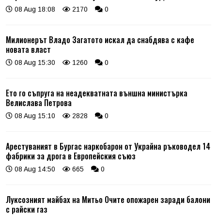
08 Aug 18:08
2170
0
Милионерът Владо Загатото искал да снабдява с кафе
новата власт
08 Aug 15:30
1260
0
Ето го съпруга на неадекватната външна министърка
Велислава Петрова
08 Aug 15:10
2828
0
Арестуваният в Бургас наркобарон от Украйна ръководел 14
фабрики за дрога в Европейския съюз
08 Aug 14:50
665
0
Луксозният майбах на Митьо Очите опожарен заради балони
с райски газ