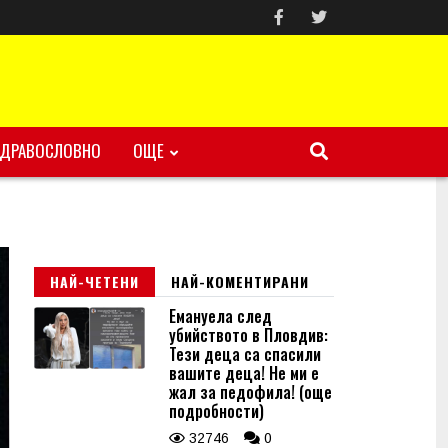
ЗДРАВОСЛОВНО
ОЩЕ
НАЙ-ЧЕТЕНИ
НАЙ-КОМЕНТИРАНИ
Емануела след
убийството в Пловдив:
Тези деца са спасили
вашите деца! Не ми е
жал за педофила! (още
подробности)
32746
0