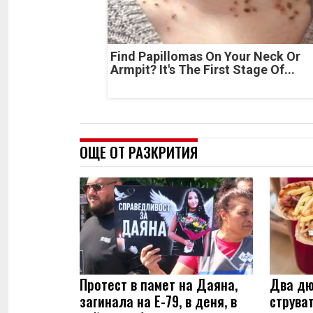
Find Papillomas On Your Neck Or
Armpit? It's The First Stage Of...
ОЩЕ ОТ РАЗКРИТИЯ
Протест в памет на Даяна,
Два дю
загинала на Е-79, в деня, в
струва