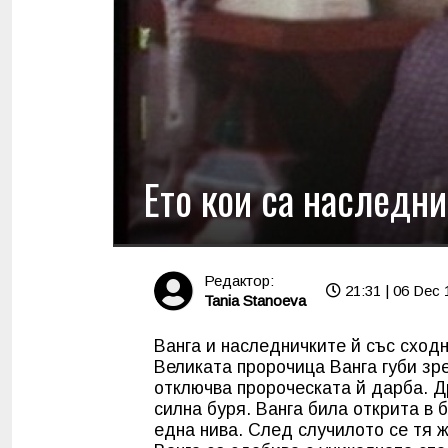
Ето кои са наследни
Редактор:
21:31 | 06 Dec 
Tania Stanoeva
Ванга и наследничките й със сход
Великата пророчица
Ванга
губи зр
отключва пророческата й дарба. Д
силна буря. Ванга била открита в 
една нива. След случилото се тя ж