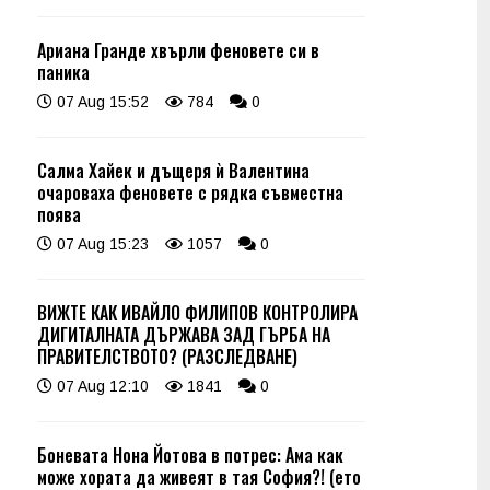
Ариана Гранде хвърли феновете си в
паника
07 Aug 15:52
784
0
Салма Хайек и дъщеря ѝ Валентина
очароваха феновете с рядка съвместна
поява
07 Aug 15:23
1057
0
ВИЖТЕ КАК ИВАЙЛО ФИЛИПОВ КОНТРОЛИРА
ДИГИТАЛНАТА ДЪРЖАВА ЗАД ГЪРБА НА
ПРАВИТЕЛСТВОТО? (РАЗСЛЕДВАНЕ)
07 Aug 12:10
1841
0
Боневата Нона Йотова в потрес: Ама как
може хората да живеят в тая София?! (ето