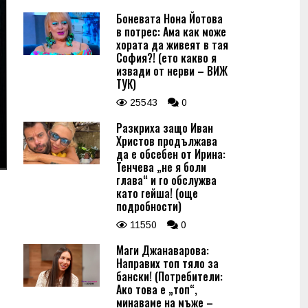
Боневата Нона Йотова
в потрес: Ама как може
хората да живеят в тая
София?! (ето какво я
извади от нерви – ВИЖ
ТУК)
25543
0
Разкриха защо Иван
Христов продължава
да е обсебен от Ирина:
Тенчева „не я боли
глава“ и го обслужва
като гейша! (още
подробности)
11550
0
Маги Джанаварова:
Направих топ тяло за
бански! (Потребители:
Ако това е „топ“,
минаваме на мъже –