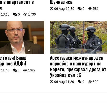
а в апартамент в
Шумналиев
е
06 Aug 12:30
0
581
 13:10
0
1736
е готви! Бивш
Арестуваха международен
ар пое АДФИ
наркобос в наш курорт на
морето, прекарвал дрога от
 11:40
0
1022
Украйна към ЕС
06 Aug 11:20
0
392