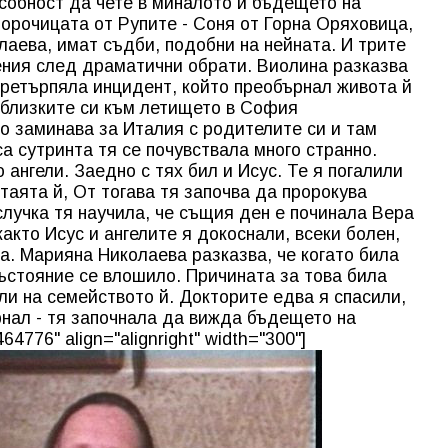
особност да чете в миналото и бъдещето на
ророчицата от Рупите - Соня от Горна Оряховица,
аева, имат съдби, подобни на нейната. И трите
ения след драматични обрати. Виолина разказва
 претърпяла инцидент, който преобърнал живота й
с близките си към летището в София
о заминава за Италия с родителите си и там
са сутринта тя се почувствала много странно.
 ангели. Заедно с тях бил и Исус. Те я погалили
стаята й, От тогава тя започва да пророкува
лучка тя научила, че същия ден е починала Вера
както Исус и ангелите я докоснали, всеки болен,
а. Марияна Николаева разказва, че когато била
състояние се влошило. Причината за това била
ли на семейството й. Докторите едва я спасили,
рнал - тя започнала да вижда бъдещето на
64776" align="alignright" width="300"]