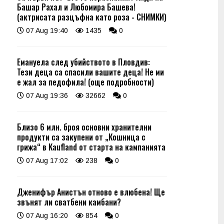
Башар Рахал и Любомира Башева!
(актрисата разцъфна като роза - СНИМКИ)
07 Aug 19:40
1435
0
Емануела след убийството в Пловдив:
Тези деца са спасили вашите деца! Не ми
е жал за педофила! (още подробности)
07 Aug 19:36
32662
0
Близо 6 млн. броя основни хранителни
продукти са закупени от „Кошница с
грижа“ в Kaufland от старта на кампанията
07 Aug 17:02
238
0
Дженифър Анистън отново е влюбена! Ще
звънят ли сватбени камбани?
07 Aug 16:20
854
0