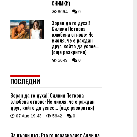
СНИМКИ)
8694
0
Зоран да го духа!!
Силвия Петкова
влюбена отново: Не
мисля, че е раждан
друг, който да успее...
(още разкрития)
5649
0
ПОСЛЕДНИ
Зоран да го духа!! Силвия Петкова
влюбена отново: Не мисля, че е раждан
друг, който да успее... (още разкрития)
07 Aug 19:43
5642
0
За първи път: Ето го порасналият Анди на