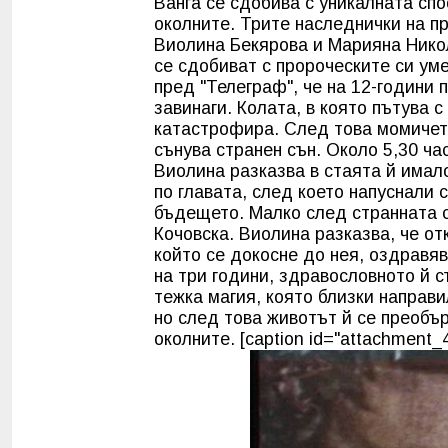
Ванга се сдобива с уникалната сп
околните. Трите наследнички на п
Виолина Бекярова и Марияна Никол
се сдобиват с пророческите си ум
пред "Телеграф", че на 12-години
завинаги. Колата, в която пътува 
катастрофира. След това момичет
сънува странен сън. Около 5,30 ча
Виолина разказва в стаята й имало
по главата, след което напуснали 
бъдещето. Малко след странната с
Кочовска. Виолина разказва, че от
който се докосне до нея, оздравяв
на три години, здравословното й 
тежка магия, която близки направи
но след това животът й се преобъ
околните. [caption id="attachment_4