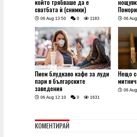
който трябваше да е
нощувк
сватбата ѝ (снимки)
Помори
06 Aug 13:50
0
1183
06 Aug
Пием блудкаво кафе за луди
Нещо с
пари в българските
митнич
заведения
06 Aug
06 Aug 12:10
0
1631
КОМЕНТИРАЙ