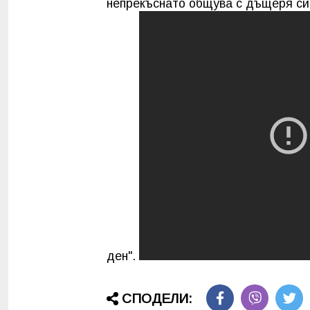
непрекъснато общува с дъщеря си
ден".
СПОДЕЛИ: