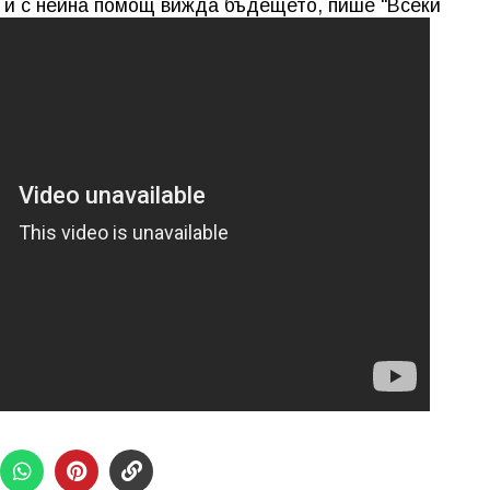
 и с нейна помощ вижда бъдещето, пише "Всеки