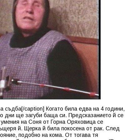
а съдба[/caption] Когато била едва на 4 години,
до дни ще загуби баща си. Предсказанието й се
 умения на Соня от Горна Оряховица се
ъщеря й. Щерка й била покосена от рак. След
ояние, подобно на кома. От тогава тя