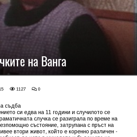
чките на Ванга
15
1127
0
на съдба
ението си едва на 11 години и случилото се
раматичната случка се разиграла по време на
безпомощно състояние, затрупана с пръст на
ивее втори живот, който е коренно различен -