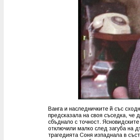
Ванга и наследничките й със сходн
предсказала на своя съседка, че 
сбъднало с точност. Ясновидските
отключили малко след загуба на д
трагедията Соня изпаднала в съст