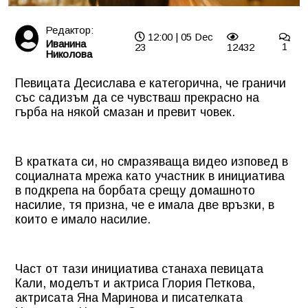
Редактор:
12:00 | 05 Dec
Иванина
23
12432
1
Николова
Певицата Десислава е категорична, че граничи
със садизъм да се чувстваш прекрасно на
гърба на някой смазан и превит човек.
В кратката си, но смразяваща видео изповед в
социалната мрежа като участник в инициатива
в подкрепа на борбата срещу домашното
насилие, тя призна, че е имала две връзки, в
които е имало насилие.
Част от тази инициатива станаха певицата
Кали, моделът и актриса Глория Петкова,
актрисата Яна Маринова и писателката