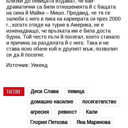
Близки до певицата издават, че най-
драматични са били отношенията й с бащата
на сина й Майки – Мишо. Предвид, че тя се
залюби с него в пика на кариерата си през 2000
г., когато отиде на турне в Америка, не е
изненадващо, че връзката им е била доста
бурна. Той често пъти й посягал, което станало
и причина за раздялата й с него. Така и не
става ясно обаче кой е другият мъж, позволил
си да й посегне.
Източник: Уикенд
ТАГОВЕ:
Деси Слава
певица
домашно насилие
посегателство
агресия
ревност
Кали
Глория Петкова
Яна Маринова