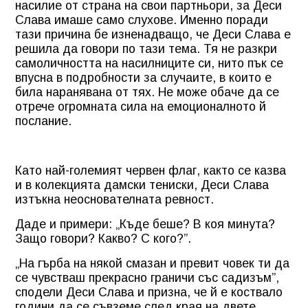
насилие от страна на свои партньори, за Деси
Слава имаше само слухове. Именно поради
тази причина бе изненадващо, че Деси Слава е
решила да говори по тази тема. Тя не разкри
самоличността на насилниците си, нито пък се
впусна в подробности за случаите, в които е
била наранявана от тях. Не може обаче да се
отрече огромната сила на емоционалното й
послание.
Като най-големият червен флаг, както се казва
и в колекцията дамски тениски, Деси Слава
изтъкна неоснователната ревност.
Даде и примери: „Къде беше? В коя минута?
Защо говори? Какво? С кого?”.
„На гърба на някой смазан и превит човек ти да
се чувстваш прекрасно граничи със садизъм”,
сподели Деси Слава и призна, че й е коствало
години да се съвземе след края на двете