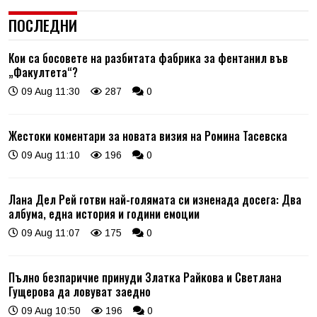
ПОСЛЕДНИ
Кои са босовете на разбитата фабрика за фентанил във
„Факултета“?
09 Aug 11:30
287
0
Жестоки коментари за новата визия на Ромина Тасевска
09 Aug 11:10
196
0
Лана Дел Рей готви най-голямата си изненада досега: Два
албума, една история и години емоции
09 Aug 11:07
175
0
Пълно безпаричие принуди Златка Райкова и Светлана
Гущерова да ловуват заедно
09 Aug 10:50
196
0