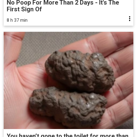
No Poop For More Than 2 Days - It's The
First Sign Of
8 h 37 min
You haven’t gone to the toilet for more than