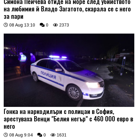
Симона Пейчева отиде на море след убийството
на любимия й Владо Загатото, скарала се с него
за пари
08 Aug 13:10
0
2373
Гонка на наркодилъри с полицаи в София,
арестуваха Венци "Белия негър" с 460 000 евро в
него
08 Aug 9:04
0
1631