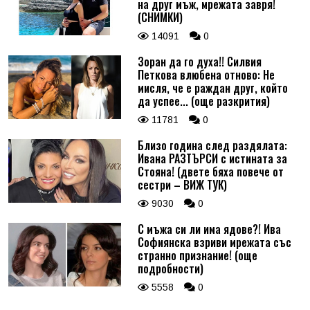
на друг мъж, мрежата завря!
(СНИМКИ)
14091
0
Зоран да го духа!! Силвия
Петкова влюбена отново: Не
мисля, че е раждан друг, който
да успее... (още разкрития)
11781
0
Близо година след раздялата:
Ивана РАЗТЪРСИ с истината за
Стояна! (двете бяха повече от
сестри – ВИЖ ТУК)
9030
0
С мъжа си ли има ядове?! Ива
Софиянска взриви мрежата със
странно признание! (още
подробности)
5558
0