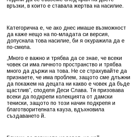
връзки, в които е ставала жертва на насилие.
Категорична е, че ако днес имаше възможност
да каже нещо на по-младата си версия,
допуснала това насилие, би я окуражила да е
по-смела.
„Много е важно и трябва да се знае, че всеки
човек си има личното пространство и трябва
много да държи на това. Не се страхувайте да
признаете, че има проблем, защото сме длъжни
да покажем на децата ни какво е човек да бъде
щастлив”, споделя Деси Слава. Тя призовава
всеки да подкрепи колекцията от дамски
тениски, защото по този начин подкрепя и
благотворителната кауза, вдъхновила
създаването й.