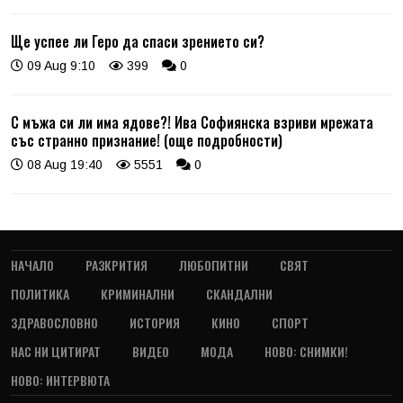
Ще успее ли Геро да спаси зрението си?
09 Aug 9:10
399
0
С мъжа си ли има ядове?! Ива Софиянска взриви мрежата
със странно признание! (още подробности)
08 Aug 19:40
5551
0
НАЧАЛО
РАЗКРИТИЯ
ЛЮБОПИТНИ
СВЯТ
ПОЛИТИКА
КРИМИНАЛНИ
СКАНДАЛНИ
ЗДРАВОСЛОВНО
ИСТОРИЯ
КИНО
СПОРТ
НАС НИ ЦИТИРАТ
ВИДЕО
МОДА
НОВО: СНИМКИ!
НОВО: ИНТЕРВЮТА