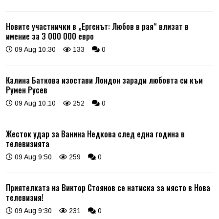
Новите участнички в „Ергенът: Любов в рая“ влизат в
имение за 3 000 000 евро
09 Aug 10:30
133
0
Калина Баткова изостави Лондон заради любовта си към
Румен Русев
09 Aug 10:10
252
0
Жесток удар за Ванина Недкова след една година в
телевизията
09 Aug 9:50
259
0
Приятелката на Виктор Стоянов се натиска за място в Нова
телевизия!
09 Aug 9:30
231
0