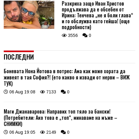
Разкриха защо Иван Христов
продължава да е обсебен от
Ирина: Тенчева „не я боли глава“
и го обслужва като гейша! (още
подробности)
3556
0
ПОСЛЕДНИ
Боневата Нона Йотова в потрес: Ама как може хората да
живеят в тая София?! (ето какво я извади от нерви – ВИЖ
ТУК)
06 Aug 19:08
7133
0
Маги Джанаварова: Направих топ тяло за бански!
(Потребители: Ако това е „топ“, минаваме на мъже –
СНИМКИ)
06 Aug 19:05
2149
0