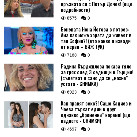
връзката си с Петър Дочев! (още
подробности)
8575
0
Боневата Нона Йотова в потрес:
Ама как може хората да живеят в
тая София?! (ето какво я извади
от нерви – ВИЖ ТУК)
7168
0
Радина Кърджилова показа тяло
за грях след 3 седмици в Гърция!
(съветват я само да си „махне“
устата - СНИМКИ)
6923
0
Как правят секс?! Сашо Кадиев и
Чоева търкат един в друг
еднакво „бременни“ кореми! (ще
паднете - СНИМКИ)
4697
0