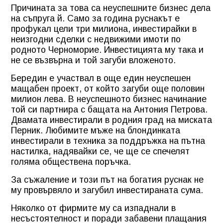
Причината за това са неуспешните бизнес дела
на съпруга й. Само за година руснакът е
профукал цели три милиона, инвестирайки в
неизгодни сделки с недвижими имоти по
родното Черноморие. Инвестицията му така и
не се възвърна и той загуби вложеното.
Бередин е участвал в още един неуспешен
мащабен проект, от който загуби още половин
милион лева. В неуспешното бизнес начинание
той си партнира с бащата на Антония Петрова.
Двамата инвестирали в родния град на миската
Перник. Любимите мъже на блондинката
инвестирали в техника за поддръжка на пътна
настилка, надявайки се, че ще се спечелят
голяма обществена поръчка.
За съжаление и този път на богатия руснак не
му провървяло и загубил инвестираната сума.
Няколко от фирмите му са изпаднали в
несъстоятелност и поради забавени плащания