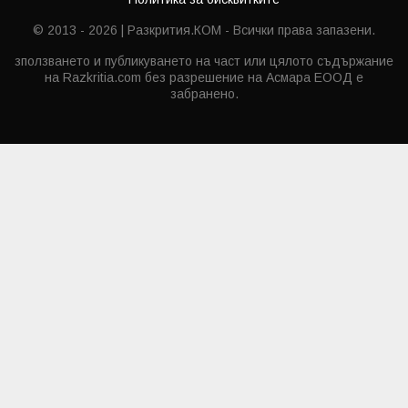
© 2013 - 2026 | Разкрития.КОМ - Всички права запазени.
зползването и публикуването на част или цялото съдържание
на Razkritia.com без разрешение на Асмара ЕООД е
забранено.