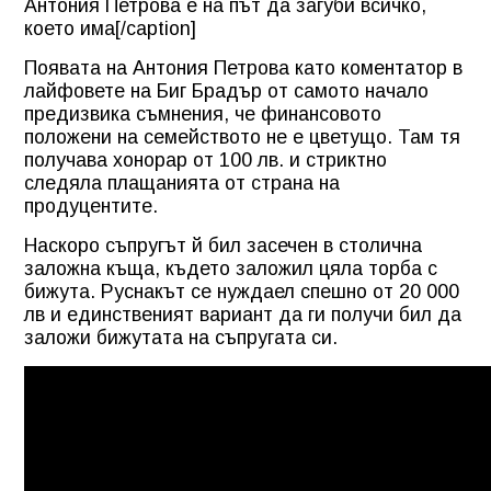
Антония Петрова е на път да загуби всичко,
което има[/caption]
Появата на Антония Петрова като коментатор в
лайфовете на Биг Брадър от самото начало
предизвика съмнения, че финансовото
положени на семейството не е цветущо. Там тя
получава хонорар от 100 лв. и стриктно
следяла плащанията от страна на
продуцентите.
Наскоро съпругът й бил засечен в столична
заложна къща, където заложил цяла торба с
бижута. Руснакът се нуждаел спешно от 20 000
лв и единственият вариант да ги получи бил да
заложи бижутата на съпругата си.