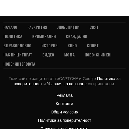
НАЧАЛО
РАЗКРИТИЯ
ЛЮБОПИТНИ
СВЯТ
ПОЛИТИКА
КРИМИНАЛНИ
СКАНДАЛНИ
ЗДРАВОСЛОВНО
ИСТОРИЯ
КИНО
СПОРТ
НАС НИ ЦИТИРАТ
ВИДЕО
МОДА
НОВО: СНИМКИ!
НОВО: ИНТЕРВЮТА
Този сайт е защитен от reCAPTCHA и Google
Политика за
поверителност
и
Условия за ползване
са приложени.
Реклама
Контакти
Общи условия
Политика за поверителност
Политика за бисквитките