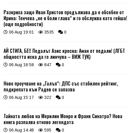
Разкриха защо Иван Христов продължава да е обсебен от
Ирина: Тенчева „не я боли глава“ и го обслужва като гейша!
(още подробности)
06 Aug 19:01
3535
0
АЙ СТИГА, БЕ!! Педалът Азис кресна: Аман от педали! (ЛГБТ
общността иска да го линчува – ВИЖ ТУК)
06 Aug 18:58
847
0
Ново проучване на „Галъп“: ДПС със стабилен рейтинг,
подкрепата към Радев се запазва
06 Aug 15:17
322
0
Тайната любов на Мерилин Монро и Франк Синатра? Нова
книга разпалва отново легендата
06 Aug 14:48
595
0