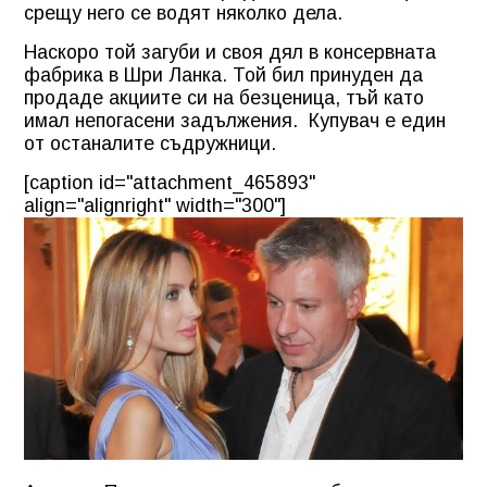
срещу него се водят няколко дела.
Наскоро той загуби и своя дял в консервната
фабрика в Шри Ланка. Той бил принуден да
продаде акциите си на безценица, тъй като
имал непогасени задължения. Купувач е един
от останалите съдружници.
[caption id="attachment_465893"
align="alignright" width="300"]