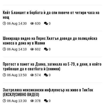
Кейт Бланшет и борбата ѝ да спи повече от четири часа на
нощ
06 Aug 14:30
630
0
Шокиращо видео на Перес Хилтън доведе до полицейска
намеса в дома му в Маями
06 Aug 14:10
602
0
Протест в памет на Даяна, загинала на Е-79, в деня, в който
трябваше да е сватбата ѝ (снимки)
06 Aug 13:50
574
0
Застреляха мексикански инфлуенсър на живо в ТикТок
(ЕКСКЛУЗИВНО ВИДЕО)
06 Aug 13:30
378
0