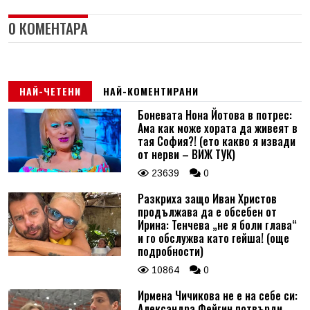
0 КОМЕНТАРА
НАЙ-ЧЕТЕНИ
НАЙ-КОМЕНТИРАНИ
Боневата Нона Йотова в потрес:
Ама как може хората да живеят в
тая София?! (ето какво я извади
от нерви – ВИЖ ТУК)
23639
0
Разкриха защо Иван Христов
продължава да е обсебен от
Ирина: Тенчева „не я боли глава“
и го обслужва като гейша! (още
подробности)
10864
0
Ирмена Чичикова не е на себе си:
Александра Фейгин потвърди