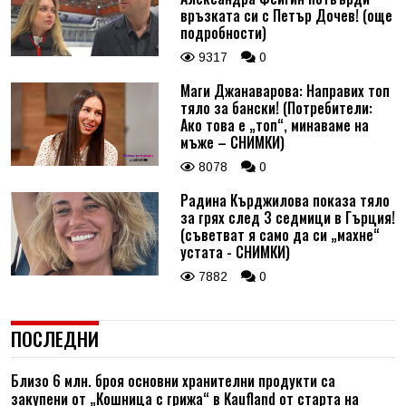
връзката си с Петър Дочев! (още
подробности)
9317
0
Маги Джанаварова: Направих топ
тяло за бански! (Потребители:
Ако това е „топ“, минаваме на
мъже – СНИМКИ)
8078
0
Радина Кърджилова показа тяло
за грях след 3 седмици в Гърция!
(съветват я само да си „махне“
устата - СНИМКИ)
7882
0
ПОСЛЕДНИ
Близо 6 млн. броя основни хранителни продукти са
закупени от „Кошница с грижа“ в Kaufland от старта на