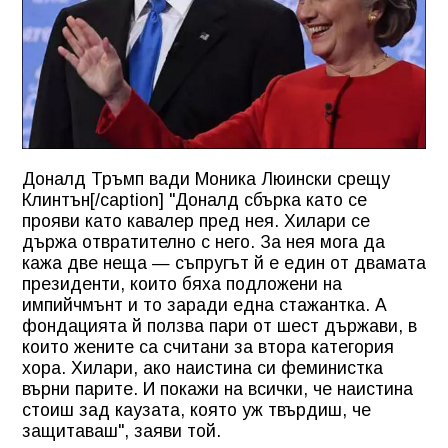
Доналд Тръмп вади Моника Люински срещу
Клинтън[/caption] "Доналд сбърка като се
прояви като кавалер пред нея. Хилари се
държа отвратително с него. За нея мога да
кажа две неща — съпругът й е един от двамата
президенти, които бяха подложени на
импийчмънт и то заради една стажантка. А
фондацията й ползва пари от шест държави, в
които жените са считани за втора категория
хора. Хилари, ако наистина си феминистка
върни парите. И покажи на всички, че наистина
стоиш зад каузата, която уж твърдиш, че
защитаваш", заяви той.