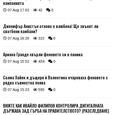
кампанията
07 Aug 17:02
42
0
Дженифър Анистън отново е влюбена! Ще звънят ли
сватбени камбани?
07 Aug 16:20
322
0
Ариана Гранде хвърли феновете си в паника
07 Aug 15:52
434
0
Салма Хайек и дъщеря ѝ Валентина очароваха феновете с
рядка съвместна поява
07 Aug 15:23
595
0
ВИЖТЕ КАК ИВАЙЛО ФИЛИПОВ КОНТРОЛИРА ДИГИТАЛНАТА
ДЪРЖАВА ЗАД ГЪРБА НА ПРАВИТЕЛСТВОТО? (РАЗСЛЕДВАНЕ)