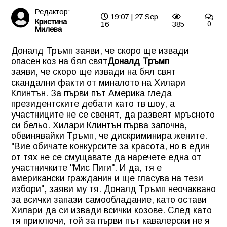
Редактор:
19:07 | 27 Sep
Кристина
16
385
0
Милева
Доналд Тръмп заяви, че скоро ще извади
опасен коз на бял свят
Доналд Тръмп
заяви, че скоро ще извади на бял свят
скандални факти от миналото на Хилари
Клинтън. За първи път Америка гледа
президентските дебати като тв шоу, а
участниците не се свенят, да развеят мръсното
си бельо. Хилари Клинтън първа започна,
обвинявайки Тръмп, че дискриминира жените.
"Вие обичате конкурсите за красота, но в един
от тях не се смущавате да наречете една от
участничките "Мис Пиги". И да, тя е
американски гражданин и ще гласува на тези
избори", заяви му тя. Доналд Тръмп неочаквано
за всички запази самообладание, като остави
Хилари да си извади всички козове. След като
тя приключи, той за първи път кавалерски не я