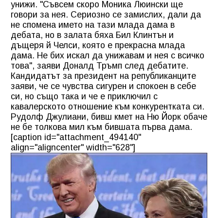
унижи. "Съвсем скоро Моника Люински ще
говори за нея. Сериозно се замислих, дали да
не спомена името на тази млада дама в
дебата, но в залата бяха Бил Клинтън и
дъщеря й Челси, която е прекрасна млада
дама. Не бих искал да унижавам и нея с всичко
това", заяви Доналд Тръмп след дебатите.
Кандидатът за президент на републиканците
заяви, че се чувства сигурен и спокоен в себе
си, но също така и че е приключил с
кавалерското отношение към конкурентката си.
Рудолф Джулиани, бивш кмет на Ню Йорк обаче
не бе толкова мил към бившата първа дама.
[caption id="attachment_494140"
align="aligncenter" width="628"]