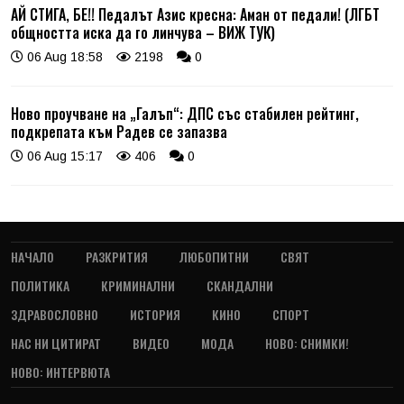
АЙ СТИГА, БЕ!! Педалът Азис кресна: Аман от педали! (ЛГБТ
общността иска да го линчува – ВИЖ ТУК)
06 Aug 18:58
2198
0
Ново проучване на „Галъп“: ДПС със стабилен рейтинг,
подкрепата към Радев се запазва
06 Aug 15:17
406
0
НАЧАЛО
РАЗКРИТИЯ
ЛЮБОПИТНИ
СВЯТ
ПОЛИТИКА
КРИМИНАЛНИ
СКАНДАЛНИ
ЗДРАВОСЛОВНО
ИСТОРИЯ
КИНО
СПОРТ
НАС НИ ЦИТИРАТ
ВИДЕО
МОДА
НОВО: СНИМКИ!
НОВО: ИНТЕРВЮТА