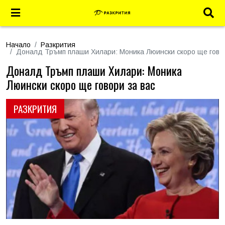
Начало
Разкрития
Доналд Тръмп плаши Хилари: Моника Люински скоро ще говор
Доналд Тръмп плаши Хилари: Моника
Люински скоро ще говори за вас
РАЗКРИТИЯ