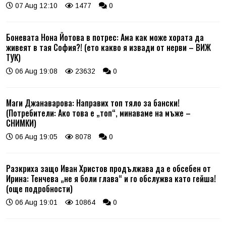
07 Aug 12:10
1477
0
Боневата Нона Йотова в потрес: Ама как може хората да
живеят в тая София?! (ето какво я извади от нерви – ВИЖ
ТУК)
06 Aug 19:08
23632
0
Маги Джанаварова: Направих топ тяло за бански!
(Потребители: Ако това е „топ“, минаваме на мъже –
СНИМКИ)
06 Aug 19:05
8078
0
Разкриха защо Иван Христов продължава да е обсебен от
Ирина: Тенчева „не я боли глава“ и го обслужва като гейша!
(още подробности)
06 Aug 19:01
10864
0