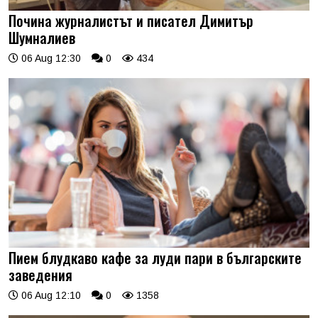
Почина журналистът и писател Димитър
Шумналиев
06 Aug 12:30
0
434
Пием блудкаво кафе за луди пари в българските
заведения
06 Aug 12:10
0
1358