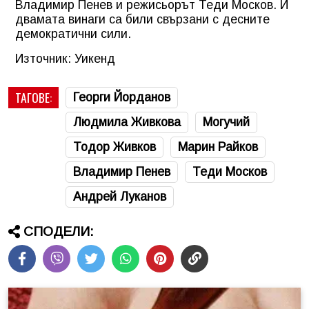
Владимир Пенев и режисьорът Теди Москов. И
двамата винаги са били свързани с десните
демократични сили.
Източник: Уикенд
ТАГОВЕ:
Георги Йорданов
Людмила Живкова
Могучий
Тодор Живков
Марин Райков
Владимир Пенев
Теди Москов
Андрей Луканов
СПОДЕЛИ: