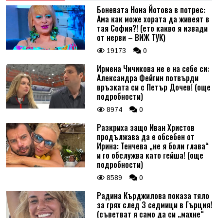
Боневата Нона Йотова в потрес:
Ама как може хората да живеят в
тая София?! (ето какво я извади
от нерви – ВИЖ ТУК)
19173
0
Ирмена Чичикова не е на себе си:
Александра Фейгин потвърди
връзката си с Петър Дочев! (още
подробности)
8974
0
Разкриха защо Иван Христов
продължава да е обсебен от
Ирина: Тенчева „не я боли глава“
и го обслужва като гейша! (още
подробности)
8589
0
Радина Кърджилова показа тяло
за грях след 3 седмици в Гърция!
(съветват я само да си „махне“