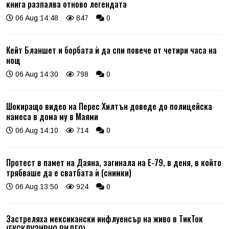
книга разпалва отново легендата
06 Aug 14:48
847
0
Кейт Бланшет и борбата ѝ да спи повече от четири часа на
нощ
06 Aug 14:30
798
0
Шокиращо видео на Перес Хилтън доведе до полицейска
намеса в дома му в Маями
06 Aug 14:10
714
0
Протест в памет на Даяна, загинала на Е-79, в деня, в който
трябваше да е сватбата ѝ (снимки)
06 Aug 13:50
924
0
Застреляха мексикански инфлуенсър на живо в ТикТок
(ЕКСКЛУЗИВНО ВИДЕО)