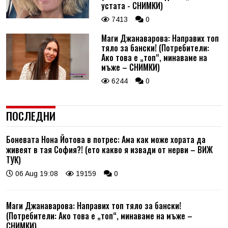
устата - СНИМКИ)
7413
0
Маги Джанаварова: Направих топ
тяло за бански! (Потребители:
Ако това е „топ“, минаваме на
мъже – СНИМКИ)
6244
0
ПОСЛЕДНИ
Боневата Нона Йотова в потрес: Ама как може хората да
живеят в тая София?! (ето какво я извади от нерви – ВИЖ
ТУК)
06 Aug 19:08
19159
0
Маги Джанаварова: Направих топ тяло за бански!
(Потребители: Ако това е „топ“, минаваме на мъже –
СНИМКИ)