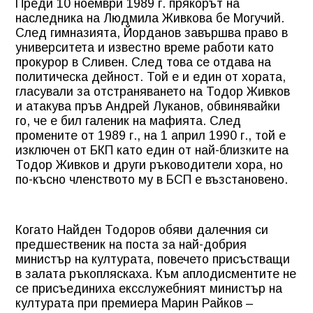
Преди 10 ноември 1989 г. прякорът на
наследника на Людмила Живкова бе Могучий.
След гимназията, Йорданов завършва право в
университета и известно време работи като
прокурор в Сливен. След това се отдава на
политическа дейност. Той е и един от хората,
гласували за отстраняването на Тодор Живков
и атакува пръв Андрей Луканов, обвинявайки
го, че е бил галеник на мафията. След
промените от 1989 г., на 1 април 1990 г., той е
изключен от БКП като един от най-близките на
Тодор Живков и други ръководители хора, но
по-късно членството му в БСП е възстановено.
Когато Найден Тодоров обяви далечния си
предшественик на поста за най-добрия
министър на културата, повечето присъстващи
в залата ръкопляскаха. Към аплодисментите не
се присъединиха ексслужебният министър на
културата при премиера Марин Райков –