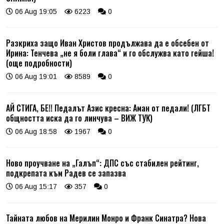
06 Aug 19:05
6223
0
Разкриха защо Иван Христов продължава да е обсебен от
Ирина: Тенчева „не я боли глава“ и го обслужва като гейша!
(още подробности)
06 Aug 19:01
8589
0
АЙ СТИГА, БЕ!! Педалът Азис кресна: Аман от педали! (ЛГБТ
общността иска да го линчува – ВИЖ ТУК)
06 Aug 18:58
1967
0
Ново проучване на „Галъп“: ДПС със стабилен рейтинг,
подкрепата към Радев се запазва
06 Aug 15:17
357
0
Тайната любов на Мерилин Монро и Франк Синатра? Нова