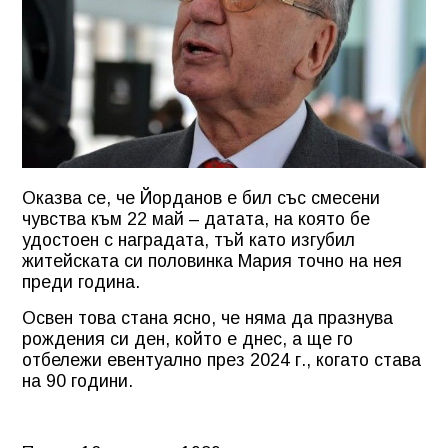
Оказва се, че Йорданов е бил със смесени
чувства към 22 май – датата, на която бе
удостоен с наградата, тъй като изгубил
житейската си половинка Мария точно на нея
преди година.
Освен това стана ясно, че няма да празнува
рождения си ден, който е днес, а ще го
отбележи евентуално през 2024 г., когато става
на 90 години.