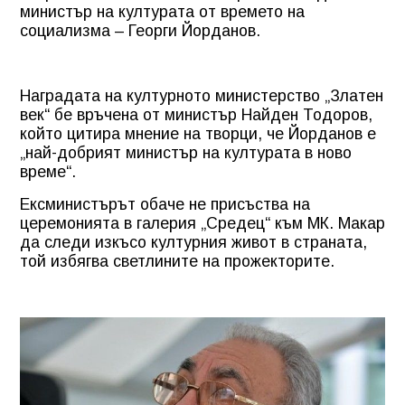
министър на културата от времето на
социализма – Георги Йорданов.
Наградата на културното министерство „Златен
век“ бе връчена от министър Найден Тодоров,
който цитира мнение на творци, че Йорданов е
„най-добрият министър на културата в ново
време“.
Ексминистърът обаче не присъства на
церемонията в галерия „Средец“ към МК. Макар
да следи изкъсо културния живот в страната,
той избягва светлините на прожекторите.