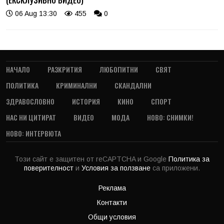
06 Aug 13:30
455
0
НАЧАЛО
РАЗКРИТИЯ
ЛЮБОПИТНИ
СВЯТ
ПОЛИТИКА
КРИМИНАЛНИ
СКАНДАЛНИ
ЗДРАВОСЛОВНО
ИСТОРИЯ
КИНО
СПОРТ
НАС НИ ЦИТИРАТ
ВИДЕО
МОДА
НОВО: СНИМКИ!
НОВО: ИНТЕРВЮТА
Този сайт е защитен от reCAPTCHA и Google
Политика за
поверителност
и
Условия за ползване
са приложени.
Реклама
Контакти
Общи условия