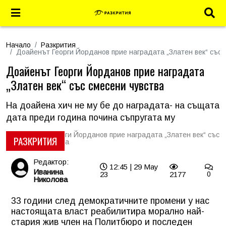
Начало
Разкрития
Доайенът Георги Йорданов прие наградата „Златен век“ със 
Доайенът Георги Йорданов прие наградата
„Златен век“ със смесени чувства
На доайена хич не му бе до наградата- на същата
дата преди година почина съпругата му
РАЗКРИТИЯ
Редактор:
12:45 | 29 May
Иванина
23
2177
0
Николова
33 години след демократичните промени у нас
настоящата власт реабилитира морално най-
стария жив член на Политбюро и последен