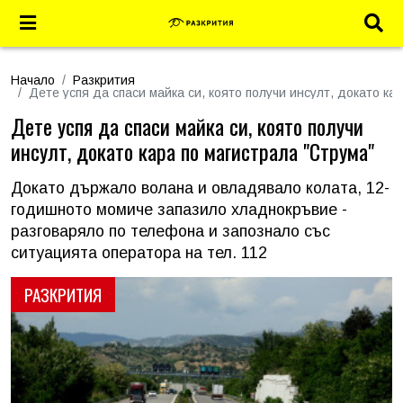
Начало
Разкрития
Дете успя да спаси майка си, която получи инсулт, докато ка
Дете успя да спаси майка си, която получи
инсулт, докато кара по магистрала "Струма"
Докато държало волана и овладявало колата, 12-
годишното момиче запазило хладнокръвие -
разговаряло по телефона и запознало със
ситуацията оператора на тел. 112
РАЗКРИТИЯ