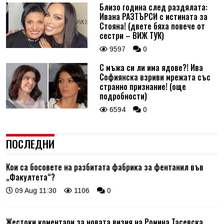
Близо година след раздялата:
Ивана РАЗТЪРСИ с истината за
Стояна! (двете бяха повече от
сестри – ВИЖ ТУК)
9597
0
С мъжа си ли има ядове?! Ива
Софиянска взриви мрежата със
странно признание! (още
подробности)
6594
0
ПОСЛЕДНИ
Кои са босовете на разбитата фабрика за фентанил във
„Факултета“?
09 Aug 11:30
1106
0
Жестоки коментари за новата визия на Ромина Тасевска