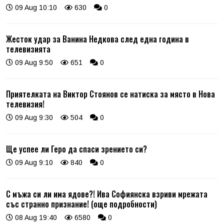
09 Aug 10:10
630
0
Жесток удар за Ванина Недкова след една година в
телевизията
09 Aug 9:50
651
0
Приятелката на Виктор Стоянов се натиска за място в Нова
телевизия!
09 Aug 9:30
504
0
Ще успее ли Геро да спаси зрението си?
09 Aug 9:10
840
0
С мъжа си ли има ядове?! Ива Софиянска взриви мрежата
със странно признание! (още подробности)
08 Aug 19:40
6580
0