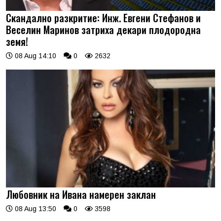
Скандално разкритие: Инж. Евгени Стефанов и
Веселин Маринов затриха декари плодородна
земя!
08 Aug 14:10
0
2632
Любовник на Ивана намерен заклан
08 Aug 13:50
0
3598