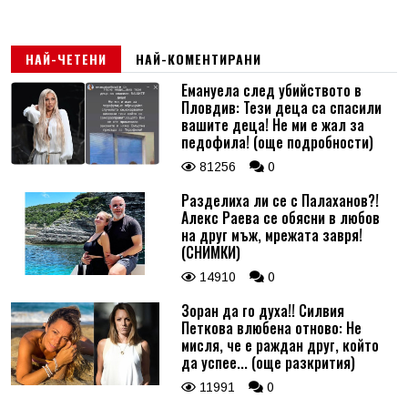
НАЙ-ЧЕТЕНИ
НАЙ-КОМЕНТИРАНИ
Емануела след убийството в
Пловдив: Тези деца са спасили
вашите деца! Не ми е жал за
педофила! (още подробности)
81256
0
Разделиха ли се с Палаханов?!
Алекс Раева се обясни в любов
на друг мъж, мрежата завря!
(СНИМКИ)
14910
0
Зоран да го духа!! Силвия
Петкова влюбена отново: Не
мисля, че е раждан друг, който
да успее... (още разкрития)
11991
0