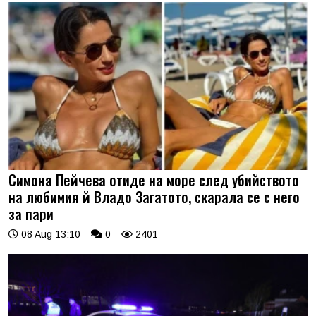
Симона Пейчева отиде на море след убийството
на любимия й Владо Загатото, скарала се с него
за пари
08 Aug 13:10
0
2401