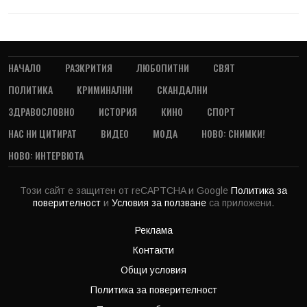
НАЧАЛО
РАЗКРИТИЯ
ЛЮБОПИТНИ
СВЯТ
ПОЛИТИКА
КРИМИНАЛНИ
СКАНДАЛНИ
ЗДРАВОСЛОВНО
ИСТОРИЯ
КИНО
СПОРТ
НАС НИ ЦИТИРАТ
ВИДЕО
МОДА
НОВО: СНИМКИ!
НОВО: ИНТЕРВЮТА
Този сайт е защитен от reCAPTCHA и Google
Политика за
поверителност
и
Условия за ползване
са приложени.
Реклама
Контакти
Общи условия
Политика за поверителност