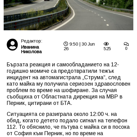
Редактор:
9:50 | 30 Jun
Иванина
26
525
0
Николова
Бързата реакция и самообладанието на 12-
годишно момиче са предотвратили тежък
инцидент на автомагистрала „Струма“, след
като майка му получила сериозен здравословен
проблем по време на шофиране. За случая
съобщиха от Областната дирекция на МВР в
Перник, цитирани от БТА.
Ситуацията се разиграла около 12:00 ч. на
обяд, когато детето подало сигнал на телефон
112. То обяснило, че пътува с майка си в посока
от София към Перник, но по време на