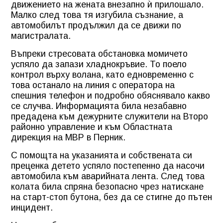
движението на жената внезапно ѝ прилошало.
Малко след това тя изгубила съзнание, а
автомобилът продължил да се движи по
магистралата.
Въпреки стресовата обстановка момичето
успяло да запази хладнокръвие. То поело
контрол върху волана, като едновременно с
това останало на линия с оператора на
спешния телефон и подробно обяснявало какво
се случва. Информацията била незабавно
предадена към дежурните служители на Второ
районно управление и към Областната
дирекция на МВР в Перник.
С помощта на указанията и собствената си
преценка детето успяло постепенно да насочи
автомобила към аварийната лента. След това
колата била спряна безопасно чрез натискане
на старт-стоп бутона, без да се стигне до пътен
инцидент.