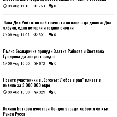
09 Aug 11:10
763
0
Лана Дел Рей готви най-голямата си изненада досега: Два
албума, една история и години емоции
09 Aug 11:07
301
0
Пълно безпаричие принуди Златка Райкова и Светлана
Гущерова да ловуват заедно
09 Aug 10:50
672
0
Новите участнички в „Ергенът: Любов в рая“ влизат в
имение за 3 000 000 евро
09 Aug 10:30
329
0
Калина Баткова изостави Лондон заради любовта си към
Румен Русев