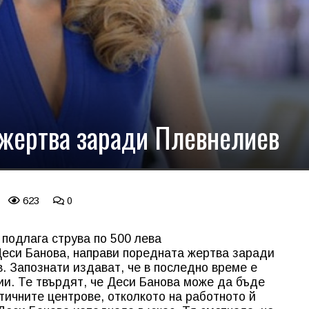
 жертва заради Плевнелиев
623
0
 подлага струва по 500 лева
Деси Банова, направи поредната жертва заради
. Запознати издават, че в последно време е
ии. Те твърдят, че Деси Банова може да бъде
тичните центрове, отколкото на работното й