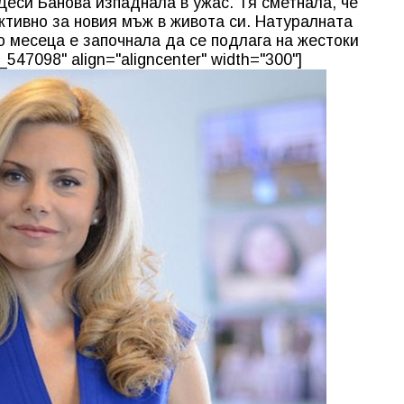
Деси Банова изпаднала в ужас. Тя сметнала, че
ктивно за новия мъж в живота си. Натуралната
о месеца е започнала да се подлага на жестоки
547098" align="aligncenter" width="300"]