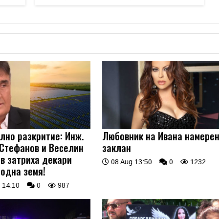
лно разкритие: Инж.
Любовник на Ивана намере
 Стефанов и Веселин
заклан
в затриха декари
08 Aug 13:50
0
1232
одна земя!
 14:10
0
987