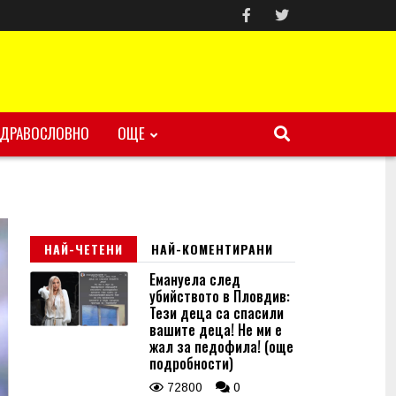
ЗДРАВОСЛОВНО
ОЩЕ
НАЙ-ЧЕТЕНИ
НАЙ-КОМЕНТИРАНИ
Емануела след
убийството в Пловдив:
Тези деца са спасили
вашите деца! Не ми е
жал за педофила! (още
подробности)
72800
0