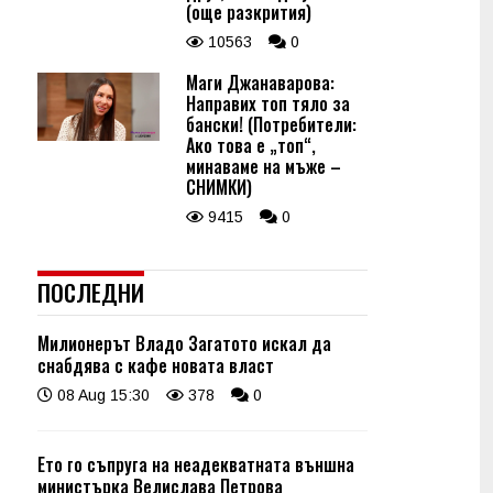
(още разкрития)
10563
0
Маги Джанаварова:
Направих топ тяло за
бански! (Потребители:
Ако това е „топ“,
минаваме на мъже –
СНИМКИ)
9415
0
ПОСЛЕДНИ
Милионерът Владо Загатото искал да
снабдява с кафе новата власт
08 Aug 15:30
378
0
Ето го съпруга на неадекватната външна
министърка Велислава Петрова