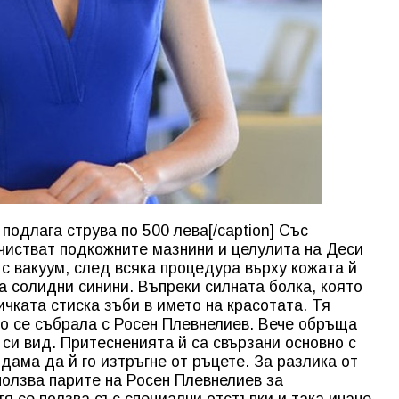
 подлага струва по 500 лева[/caption] Със
чистват подкожните мазнини и целулита на Деси
 с вакуум, след всяка процедура върху кожата й
 солидни синини. Въпреки силната болка, която
чката стиска зъби в името на красотата. Тя
то се събрала с Росен Плевнелиев. Вече обръща
си вид. Притесненията й са свързани основно с
 дама да й го изтръгне от ръцете. За разлика от
ползва парите на Росен Плевнелиев за
тя се ползва със специални отстъпки и така иначе