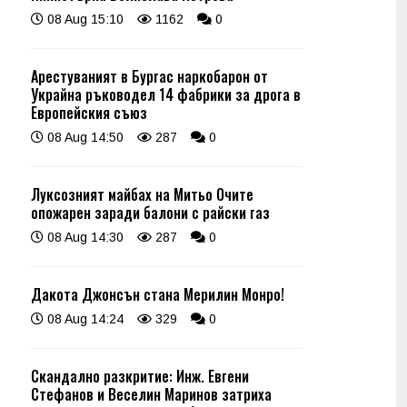
08 Aug 15:10
1162
0
Арестуваният в Бургас наркобарон от
Украйна ръководел 14 фабрики за дрога в
Европейския съюз
08 Aug 14:50
287
0
Луксозният майбах на Митьо Очите
опожарен заради балони с райски газ
08 Aug 14:30
287
0
Дакота Джонсън стана Мерилин Монро!
08 Aug 14:24
329
0
Скандално разкритие: Инж. Евгени
Стефанов и Веселин Маринов затриха