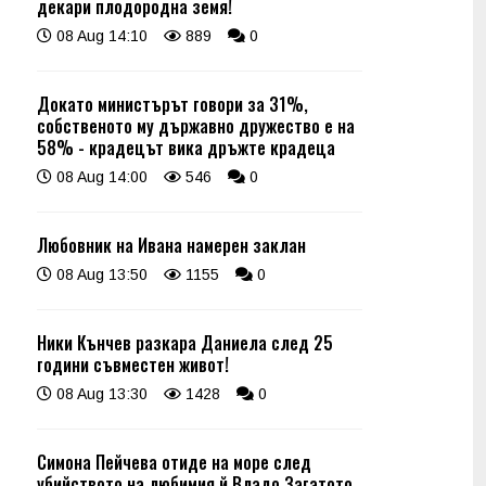
декари плодородна земя!
08 Aug 14:10
889
0
Докато министърът говори за 31%,
собственото му държавно дружество е на
58% - крадецът вика дръжте крадеца
08 Aug 14:00
546
0
Любовник на Ивана намерен заклан
08 Aug 13:50
1155
0
Ники Кънчев разкара Даниела след 25
години съвместен живот!
08 Aug 13:30
1428
0
Симона Пейчева отиде на море след
убийството на любимия й Владо Загатото,