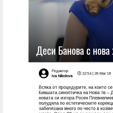
Деси Банова с нова
Редактор:
22:54 | 26 Mar 18
Iva Nikolova
Всяка от процедурите, на които се
Бившата синоптичка на Нова тв – 
новата си изгора Росен Плевнелиев
полудяла по естетическите корекц
забелязана много по-често в козме