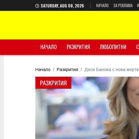
НАЧАЛО
ЗА РЕКЛАМА
SATURDAY, AUG 08, 2026
НАЧАЛО
РАЗКРИТИЯ
ЛЮБОПИТНИ
С
Начало
Разкрития
Деси Банова с нова жерт
РАЗКРИТИЯ