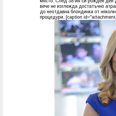
място. След 38-ия си рожден ден 
вече не изглежда достатъчно атра
до неотдавна блондинка от няколк
процедури. [caption id="attachment_