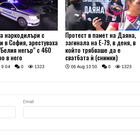
на наркодилъри с
Протест в памет на Даяна,
и в София, арестуваха
загинала на Е-79, в деня, в
"Белия негър" с 460
който трябваше да е
о в него
сватбата ѝ (снимки)
 9:04
0
1323
06 Aug 13:50
0
1323
Email