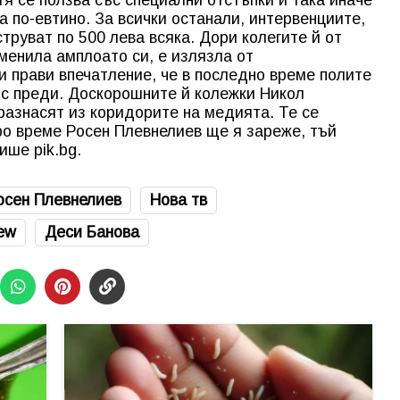
 по-евтино. За всички останали, интервенциите,
струват по 500 лева всяка. Дори колегите й от
сменила амплоато си, е излязла от
и прави впечатление, че в последно време полите
е с преди. Доскорошните й колежки Никол
разнасят из коридорите на медията. Те се
оро време Росен Плевнелиев ще я зареже, тъй
ише pik.bg.
осен Плевнелиев
Нова тв
ew
Деси Банова