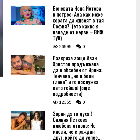
Боневата Нона Йотова
в потрес: Ама как може
хората да живеят в тая
София?! (ето какво я
извади от нерви – ВИЖ
ТУК)
26999
0
Разкриха защо Иван
Христов продължава
да е обсебен от Ирина:
Тенчева „не я боли
глава“ и го обслужва
като гейша! (още
подробности)
12355
0
Зоран да го духа!!
Силвия Петкова
влюбена отново: Не
мисля, че е раждан
друг, който да успее...