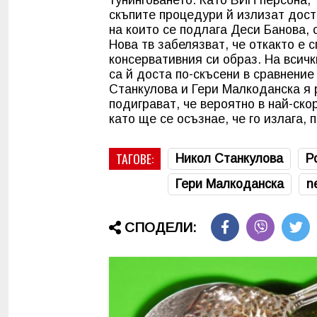
скъпите процедури й излизат доста
на които се подлага Деси Банова, 
Нова тв забелязват, че откакто е 
консервативния си образ. На всичк
са й доста по-скъсени в сравнени
Станкулова и Гери Малкоданска я 
подиграват, че вероятно в най-ск
като ще се осъзнае, че го излага, п
ТАГОВЕ:
Никол Станкулова
Р
Гери Малкоданска
n
СПОДЕЛИ: