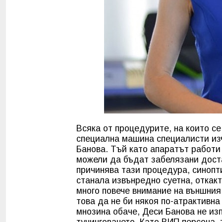
Всяка от процедурите, на които се
специална машина специалисти из
Банова. Тъй като апаратът работи
можели да бъдат забелязани доста
причинява тази процедура, синопти
станала извънредно суетна, откак
много повече внимание на външния 
това да не би някоя по-атрактивна
мнозина обаче, Деси Банова не из
тунинговането. Като ВИП персона, 