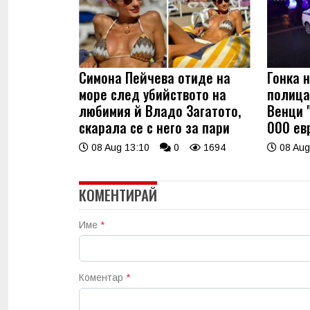
Симона Пейчева отиде на
Гонка 
море след убийството на
полица
любимия й Владо Загатото,
Венци 
скарала се с него за пари
000 евр
08 Aug 13:10
0
1694
08 Aug
КОМЕНТИРАЙ
Име
*
Коментар
*