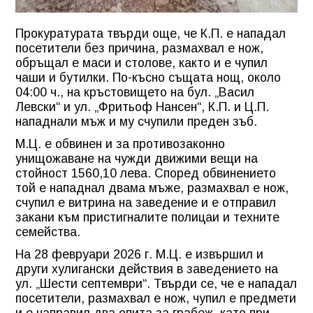
Прокуратурата твърди още, че К.П. е нападал
посетители без причина, размахвал е нож,
обръщал е маси и столове, както и е чупил
чаши и бутилки. По-късно същата нощ, около
04:00 ч., на кръстовището на бул. „Васил
Левски“ и ул. „Фритьоф Нансен“, К.П. и Ц.П.
нападнали мъж и му счупили преден зъб.
М.Ц. е обвинен и за противозаконно
унищожаване на чужди движими вещи на
стойност 1560,10 лева. Според обвинението
той е нападнал двама мъже, размахвал е нож,
счупил е витрина на заведение и е отправил
закани към пристигналите полицаи и техните
семейства.
На 28 февруари 2026 г. М.Ц. е извършил и
други хулигански действия в заведението на
ул. „Шести септември“. Твърди се, че е нападал
посетители, размахвал е нож, чупил е предмети
и е направил два опита за грабеж, като при