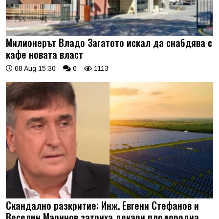
Милионерът Владо Загатото искал да снабдява с
кафе новата власт
08 Aug 15:30
0
1113
Скандално разкритие: Инж. Евгени Стефанов и
Веселин Маринов затриха декари плодородна