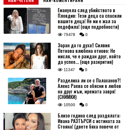
НАЙ-ЧЕТЕНИ
НАЙ-КОМЕНТИРАНИ
Емануела след убийството в
Пловдив: Тези деца са спасили
вашите деца! Не ми е жал за
педофила! (още подробности)
79478
0
Зоран да го духа!! Силвия
Петкова влюбена отново: Не
мисля, че е раждан друг, който
да успее... (още разкрития)
11347
0
Разделиха ли се с Палаханов?!
Алекс Раева се обясни в любов
на друг мъж, мрежата завря!
(СНИМКИ)
10500
0
Близо година след раздялата:
Ивана РАЗТЪРСИ с истината за
Стояна! (двете бяха повече от