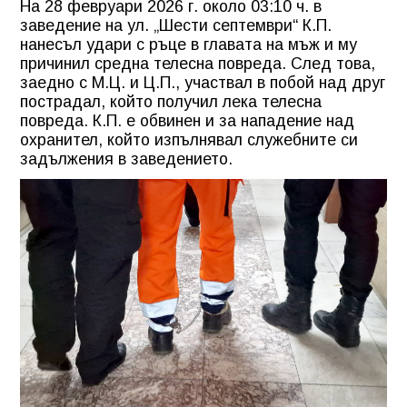
На 28 февруари 2026 г. около 03:10 ч. в
заведение на ул. „Шести септември“ К.П.
нанесъл удари с ръце в главата на мъж и му
причинил средна телесна повреда. След това,
заедно с М.Ц. и Ц.П., участвал в побой над друг
пострадал, който получил лека телесна
повреда. К.П. е обвинен и за нападение над
охранител, който изпълнявал служебните си
задължения в заведението.