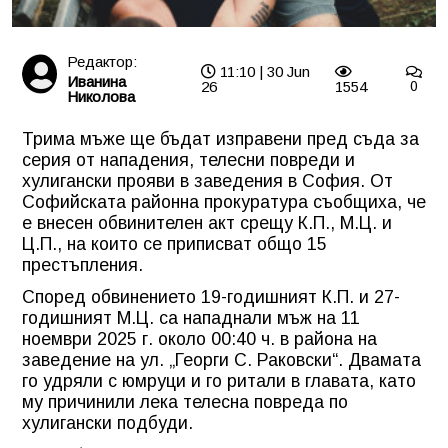
Редактор:
11:10 | 30 Jun
Иванина
26
1554
0
Николова
Трима мъже ще бъдат изправени пред съда за
серия от нападения, телесни повреди и
хулигански прояви в заведения в София. От
Софийската районна прокуратура съобщиха, че
е внесен обвинителен акт срещу К.П., М.Ц. и
Ц.П., на които се приписват общо 15
престъпления.
Според обвинението 19-годишният К.П. и 27-
годишният М.Ц. са нападнали мъж на 11
ноември 2025 г. около 00:40 ч. в района на
заведение на ул. „Георги С. Раковски“. Двамата
го удряли с юмруци и го ритали в главата, като
му причинили лека телесна повреда по
хулигански подбуди.