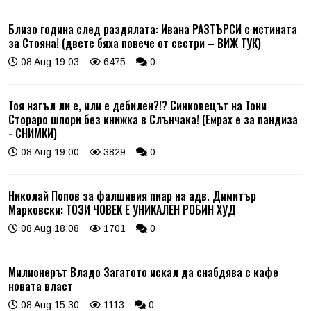
Близо година след раздялата: Ивана РАЗТЪРСИ с истината
за Стояна! (двете бяха повече от сестри – ВИЖ ТУК)
08 Aug 19:03
6475
0
Тоя нагъл ли е, или е дебилен?!? Синковецът на Тони
Стораро шпори без книжка в Слънчака! (Емрах е за пандиза
- СНИМКИ)
08 Aug 19:00
3829
0
Николай Попов за фалшивия пиар на адв. Димитър
Марковски: ТОЗИ ЧОВЕК Е УНИКАЛЕН РОБИН ХУД
08 Aug 18:08
1701
0
Милионерът Владо Загатото искал да снабдява с кафе
новата власт
08 Aug 15:30
1113
0