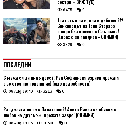
сестри – ВИЖ ТУК)
6475
0
Тоя нагъл ли е, или е дебилен?!?
Синковецът на Тони Стораро
шпори без книжка в Слънчака!
(Емрах е за пандиза - СНИМКИ)
3829
0
ПОСЛЕДНИ
С мъжа си ли има ядове?! Ива Софиянска взриви мрежата
със странно признание! (още подробности)
08 Aug 19:40
3213
0
Разделиха ли се с Палаханов?! Алекс Раева се обясни в
любов на друг мъж, мрежата завря! (СНИМКИ)
08 Aug 19:06
10500
0