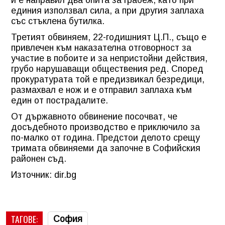
единия използвал сила, а при другия заплаха
със стъклена бутилка.
Третият обвиняем, 22-годишният Ц.П., също е
привлечен към наказателна отговорност за
участие в побоите и за непристойни действия,
грубо нарушаващи обществения ред. Според
прокуратурата той е предизвикал безредици,
размахвал е нож и е отправил заплаха към
един от пострадалите.
От държавното обвинение посочват, че
досъдебното производство е приключило за
по-малко от година. Предстои делото срещу
тримата обвиняеми да започне в Софийския
районен съд.
Източник: dir.bg
ТАГОВЕ:
София