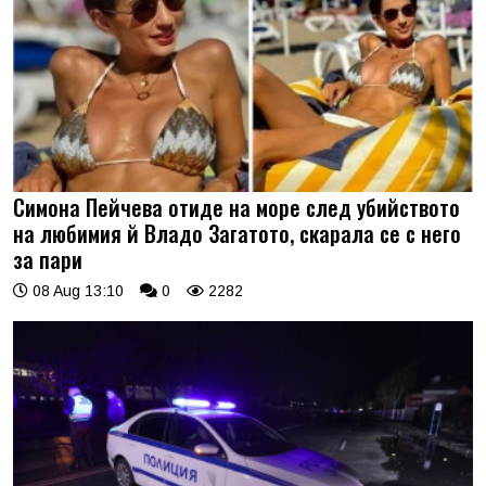
Симона Пейчева отиде на море след убийството
на любимия й Владо Загатото, скарала се с него
за пари
08 Aug 13:10
0
2282