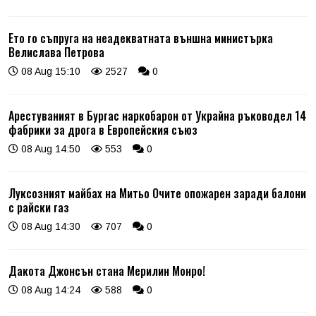
Ето го съпруга на неадекватната външна министърка
Велислава Петрова
08 Aug 15:10
2527
0
Арестуваният в Бургас наркобарон от Украйна ръководел 14
фабрики за дрога в Европейския съюз
08 Aug 14:50
553
0
Луксозният майбах на Митьо Очите опожарен заради балони
с райски газ
08 Aug 14:30
707
0
Дакота Джонсън стана Мерилин Монро!
08 Aug 14:24
588
0