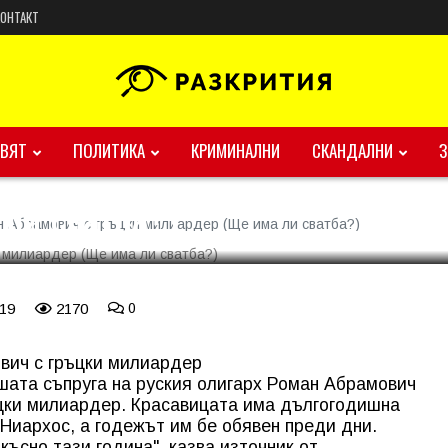
КОНТАКТ
Роман Абрамович с гръцки
ВЯТ
ПОЛИТИКА
КРИМИНАЛНИ
СКАНДАЛНИ
ли сватба?)
 Абрамович с гръцки милиардер (Ще има ли сватба?)
 19
2170
0
вич с гръцки милиардер
шата съпруга на руския олигарх Роман Абрамович
ъцки милиардер. Красавицата има дългогодишна
 Ниархос, а годежът им бе обявен преди дни.
късно тази година", казва източник от