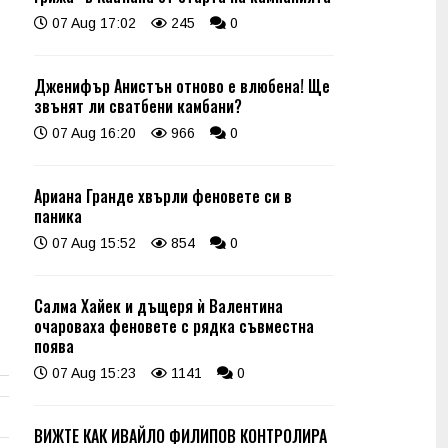
07 Aug 17:02
245
0
Дженифър Анистън отново е влюбена! Ще
звънят ли сватбени камбани?
07 Aug 16:20
966
0
Ариана Гранде хвърли феновете си в
паника
07 Aug 15:52
854
0
Салма Хайек и дъщеря ѝ Валентина
очароваха феновете с рядка съвместна
поява
07 Aug 15:23
1141
0
ВИЖТЕ КАК ИВАЙЛО ФИЛИПОВ КОНТРОЛИРА