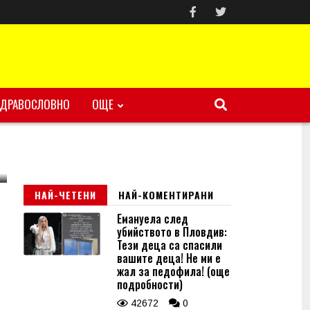
ЗДРАВОСЛОВНО
ОЩЕ
НАЙ-ЧЕТЕНИ
НАЙ-КОМЕНТИРАНИ
Емануела след
убийството в Пловдив:
Тези деца са спасили
вашите деца! Не ми е
жал за педофила! (още
подробности)
42672
0