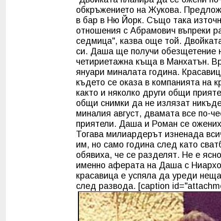
обкръжението на Жукова. Предлож
в бар в Ню Йорк. Също така изто
отношения с Абрамович въпреки ра
седмица", казва още той. Двойкат
си. Даша ще получи обезщетение н
четириетажна къща в Манхатън. В
януари миналата година. Красавиц
където се оказа в компанията на к
както и няколко други общи прияте
общи снимки да не излязат никъде
миналия август, двамата все по-ч
приятели. Даша и Роман се ожених
Тогава милиардерът изненада всич
им, но само година след като сва
обявиха, че се разделят. Не е ясн
именно аферата на Даша с Ниархос
красавица е успяла да уреди неща
след развода. [caption id="attachme