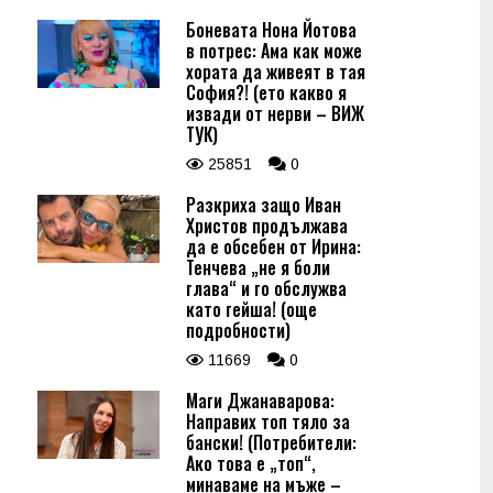
Боневата Нона Йотова
в потрес: Ама как може
хората да живеят в тая
София?! (ето какво я
извади от нерви – ВИЖ
ТУК)
25851
0
Разкриха защо Иван
Христов продължава
да е обсебен от Ирина:
Тенчева „не я боли
глава“ и го обслужва
като гейша! (още
подробности)
11669
0
Маги Джанаварова:
Направих топ тяло за
бански! (Потребители:
Ако това е „топ“,
минаваме на мъже –