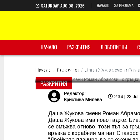
НАЧАЛО
ЗА РЕКЛАМА
SATURDAY, AUG 08, 2026
НАЧАЛО
Даша Жукова смени 
РАЗКРИТИЯ
ЛЮБОПИТНИ
С
милиардер (Ще има 
Начало
Разкрития
Даша Жукова смени Роман
РАЗКРИТИЯ
Редактор:
2:34 | 23 Jul
Кристина Милева
Даша Жукова смени Роман Абрамо
Даша Жукова има ново гадже. Бив
се омъжва отново, този път за гр
връзка с корабния магнат Ставрос
"Двойката планира да се ожени по-