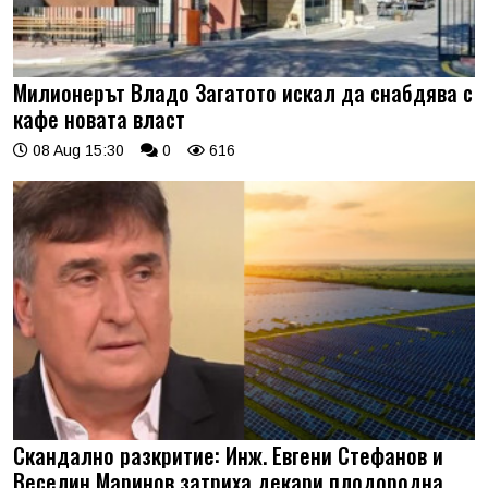
Милионерът Владо Загатото искал да снабдява с
кафе новата власт
08 Aug 15:30
0
616
Скандално разкритие: Инж. Евгени Стефанов и
Веселин Маринов затриха декари плодородна