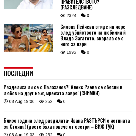
ПРАВИТЕЛСТВОТО?
(РАЗСЛЕДВАНЕ)
2324
0
Симона Пейчева отиде на море
след убийството на любимия й
Владо Загатото, скарала се с
него за пари
1995
0
ПОСЛЕДНИ
Разделиха ли се с Палаханов?! Алекс Раева се обясни в
любов на друг мъж, мрежата завря! (СНИМКИ)
08 Aug 19:06
252
0
Близо година след раздялата: Ивана РАЗТЪРСИ с истината
за Стояна! (двете бяха повече от сестри – ВИЖ ТУК)
08 Aug 19:03
252
0