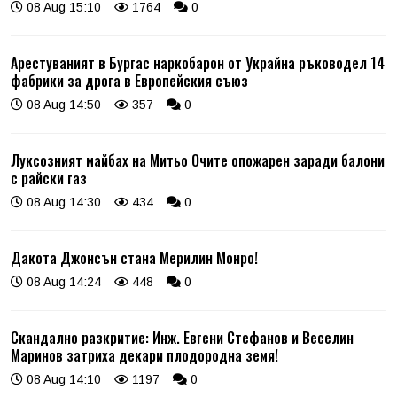
08 Aug 15:10
1764
0
Арестуваният в Бургас наркобарон от Украйна ръководел 14
фабрики за дрога в Европейския съюз
08 Aug 14:50
357
0
Луксозният майбах на Митьо Очите опожарен заради балони
с райски газ
08 Aug 14:30
434
0
Дакота Джонсън стана Мерилин Монро!
08 Aug 14:24
448
0
Скандално разкритие: Инж. Евгени Стефанов и Веселин
Маринов затриха декари плодородна земя!
08 Aug 14:10
1197
0