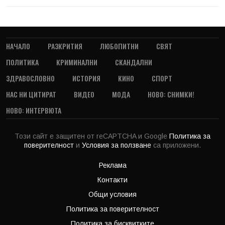
НАЧАЛО
РАЗКРИТИЯ
ЛЮБОПИТНИ
СВЯТ
ПОЛИТИКА
КРИМИНАЛНИ
СКАНДАЛНИ
ЗДРАВОСЛОВНО
ИСТОРИЯ
КИНО
СПОРТ
НАС НИ ЦИТИРАТ
ВИДЕО
МОДА
НОВО: СНИМКИ!
НОВО: ИНТЕРВЮТА
Този сайт е защитен от reCAPTCHA и Google
Политика за
поверителност
и
Условия за ползване
са приложени.
Реклама
Контакти
Общи условия
Политика за поверителност
Политика за бисквитките