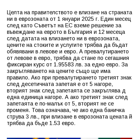
Целта на правителството е влизане на страната
ни в еврозоната от 1 януари 2025 г. Един месец
след като Съветът на ЕС вземе решение за
въвеждане на еврото в България и 12 месеца
след датата на влизането ни в еврозоната,
цените на стоките и услугите трябва да бъдат
обявявани в левове и евро. А превалутирането
от левове в евро, трябва да стане по сегашния
фиксиран курс от 1.95583 лв. за едно евро. За
закръгляването на цените също ще има
правило. Ако при превалутирането третият знак
след десетичната запетая е от 5 нагоре,
вторият знак след запетаята се закръглява д
една единица нагоре. А ако третият знак след
запетаята е по-малък от 5, вторият не се
променя. Това означава, че ако една баничка
струва 3 лв., при влизане в еврозоната цената й
трябва да бъде 1.53 евро.