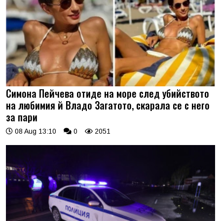
Симона Пейчева отиде на море след убийството
на любимия й Владо Загатото, скарала се с него
за пари
08 Aug 13:10
0
2051