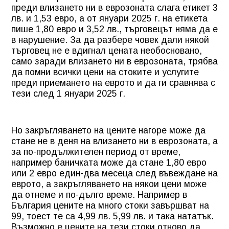
преди влизането ни в еврозоната слага етикет 3
лв. и 1,53 евро, а от януари 2025 г. на етикета
пише 1,80 евро и 3,52 лв., търговецът няма да е
в нарушение. За да разбере човек дали някой
търговец не е вдигнал цената необосновано,
само заради влизането ни в еврозоната, трябва
да помни всички цени на стоките и услугите
преди приемането на еврото и да ги сравнява с
тези след 1 януари 2025 г.
Но закръгляването на цените нагоре може да
стане не в деня на влизането ни в еврозоната, а
за по-продължителен период от време,
например баничката може да стане 1,80 евро
или 2 евро един-два месеца след въвеждане на
еврото, а закръгляването на някои цени може
да отнеме и по-дълго време. Например в
България цените на много стоки завършват на
99, тоест те са 4,99 лв. 5,99 лв. и така нататък.
Възможно е цените на тези стоки отново да