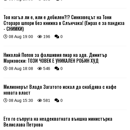
Тоя нагъл ли е, или е дебилен?!? Синковецът на Тони
Стораро шпори без книжка в Слънчака! (Емрах е за пандиза
- СНИМКИ)
08 Aug 19:00
196
0
Николай Попов за фалшивия пиар на адв. Димитър
Марковски: ТОЗИ ЧОВЕК Е УНИКАЛЕН РОБИН ХУД
08 Aug 18:08
546
0
Милионерът Владо Загатото искал да снабдява с кафе
новата власт
08 Aug 15:30
581
0
Ето го съпруга на неадекватната външна министърка
Велислава Петрова