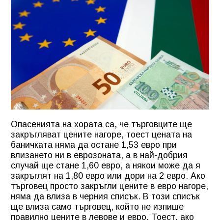
Опасенията на хората са, че търговците ще
закръгляват цените нагоре, тоест цената на
баничката няма да остане 1,53 евро при
влизането ни в еврозоната, а в най-добрия
случай ще стане 1,60 евро, а някои може да я
закръглят на 1,80 евро или дори на 2 евро. Ако
търговец просто закръгли цените в евро нагоре,
няма да влиза в черния списък. В този списък
ще влиза само търговец, който не изпише
правилно цените в левове и евро. Тоест, ако