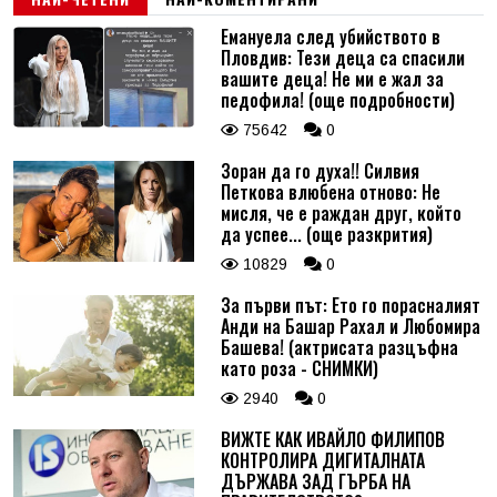
Емануела след убийството в
Пловдив: Тези деца са спасили
вашите деца! Не ми е жал за
педофила! (още подробности)
75642
0
Зоран да го духа!! Силвия
Петкова влюбена отново: Не
мисля, че е раждан друг, който
да успее... (още разкрития)
10829
0
За първи път: Ето го порасналият
Анди на Башар Рахал и Любомира
Башева! (актрисата разцъфна
като роза - СНИМКИ)
2940
0
ВИЖТЕ КАК ИВАЙЛО ФИЛИПОВ
КОНТРОЛИРА ДИГИТАЛНАТА
ДЪРЖАВА ЗАД ГЪРБА НА