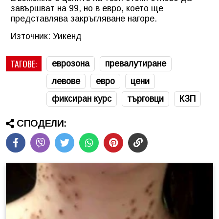
завършват на 99, но в евро, което ще
представлява закръгляване нагоре.
Източник: Уикенд
ТАГОВЕ:
еврозона
превалутиране
левове
евро
цени
фиксиран курс
търговци
КЗП
СПОДЕЛИ: