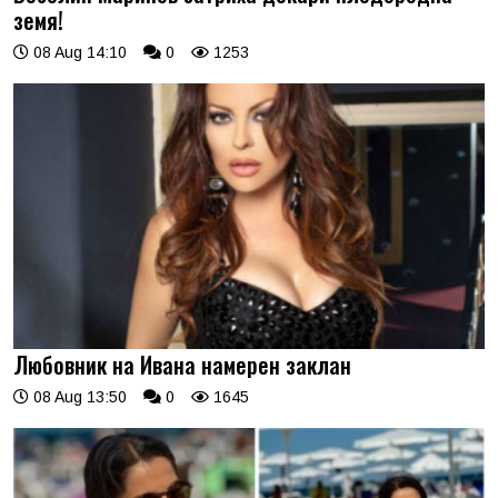
земя!
08 Aug 14:10
0
1253
Любовник на Ивана намерен заклан
08 Aug 13:50
0
1645