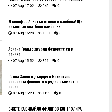
07 Aug 17:02
245
0
Дженифър Анистън отново е влюбена! Ще
звънят ли сватбени камбани?
07 Aug 16:20
1001
0
Ариана Гранде хвърли феновете си в
паника
07 Aug 15:52
861
0
Салма Хайек и дъщеря ѝ Валентина
очароваха феновете с рядка съвместна
поява
07 Aug 15:23
1155
0
ВИЖТЕ КАК ИВАЙЛО ФИЛИПОВ КОНТРОЛИРА