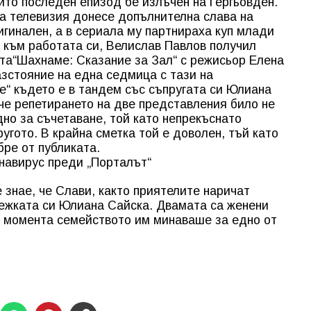
йто последен епизод бе излъчен на Гергьовден.
а телевизия донесе допълнителна слава на
игинален, а в сериала му партнираха куп млади
 към работата си, Велислав Павлов получил
та“Шахнаме: Сказание за Зал“ с режисьор Елена
зстояние на една седмица с тази на
е“ където е в тандем със съпругата си Юлиана
 че репетирането на две представления било не
дно за съчетаване, той като непрекъснато
угото. В крайна сметка той е доволен, тъй като
бре от публиката.
 знае, че Слави, както приятелите наричат
лежката си Юлиана Сайска. Двамата са женени
до момента семейството им минаваше за едно от