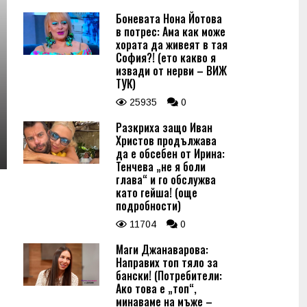
Боневата Нона Йотова
в потрес: Ама как може
хората да живеят в тая
София?! (ето какво я
извади от нерви – ВИЖ
ТУК)
25935
0
Разкриха защо Иван
Христов продължава
да е обсебен от Ирина:
Тенчева „не я боли
глава“ и го обслужва
като гейша! (още
подробности)
11704
0
Маги Джанаварова:
Направих топ тяло за
бански! (Потребители:
Ако това е „топ“,
минаваме на мъже –