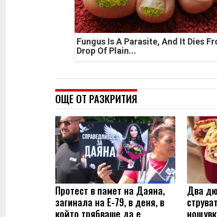
Fungus Is A Parasite, And It Dies F
Drop Of Plain...
ОЩЕ ОТ РАЗКРИТИЯ
Протест в памет на Даяна,
Два дю
загинала на Е-79, в деня, в
струва
който трябваше да е
нощувк