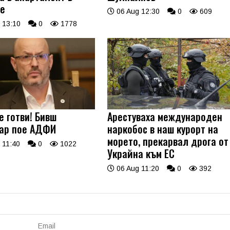
е
06 Aug 12:30
0
609
 13:10
0
1778
е готви! Бивш
Арестуваха международен
ар пое АДФИ
наркобос в наш курорт на
морето, прекарвал дрога от
 11:40
0
1022
Украйна към ЕС
06 Aug 11:20
0
392
Email