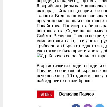
поредицата на БНТ „Порталът“, чи
6-серийният филм на Националнат
актьора, тъй като сценарият бе ор
таланти. Веднага щом се завърнал
предложение за роля в постановка
Панайотова. Премиерата била в ра
постановката „Сцени на разсъмван
Сайска. Велислав Павлов не крие,
само изтощително, но и доста тру
трябвало да бърза от едното за др
спектаклите бяха приети доста до
В артистичните среди от години се
Павлов, е сериозно обвързан с ко
вече повече от 10 години и поне 
най-здравите в този бранш.
ТАГОВЕ:
Велислав Павлов