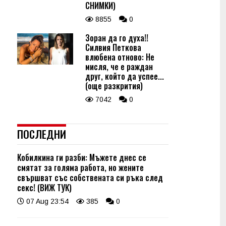
СНИМКИ)
8855
0
Зоран да го духа!!
Силвия Петкова
влюбена отново: Не
мисля, че е раждан
друг, който да успее...
(още разкрития)
7042
0
ПОСЛЕДНИ
Кобилкина ги разби: Мъжете днес се
смятат за голяма работа, но жените
свършват със собствената си ръка след
секс! (ВИЖ ТУК)
07 Aug 23:54
385
0