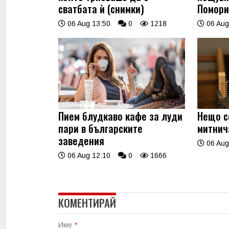
сватбата ѝ (снимки)
Помори
06 Aug 13:50
0
1218
06 Aug
Пием блудкаво кафе за луди
Нещо с
пари в българските
митнич
заведения
06 Aug
06 Aug 12:10
0
1666
КОМЕНТИРАЙ
Име
*