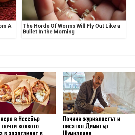
rom A
The Horde Of Worms Will Fly Out Like a
Bullet In the Morning
нера в Несебър
Почина журналистът и
т почти колкото
писател Димитър
а в апартамент в
Шумналиев