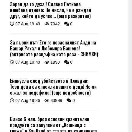
Зоран да го духа!! Силвия Петкова
влюбена отново: Не мисля, че е раждан
друг, който да успее... (още разкрития)
07 Aug 19:43
7042
0
За първи път: Ето го порасналият Анди на
Башар Рахал и Любомира Башева!
(актрисата разцъфна като роза - СНИМКИ)
07 Aug 19:40
1890
0
Емануела след убийството в Пловдив:
Тези деца са спасили вашите деца! Не ми
е жал за педофила! (още подробности)
07 Aug 19:36
43848
0
Близо 6 млн. броя основни хранителни
продукти са закупени от „Кошница с
грижа“ в Kaufland от старта на кампанията