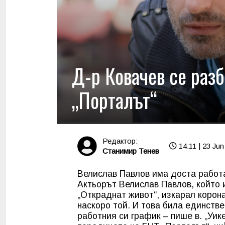
Д-р Ковачев се раз
„Порталът“
Редактор:
14:11 | 23 Jun
Станимир Тенев
Велислав Павлов има доста работа
Актьорът Велислав Павлов, който 
„Откраднат живот“, изкарал корон
наскоро той. И това била единстве
работния си график – пише в. „Уик