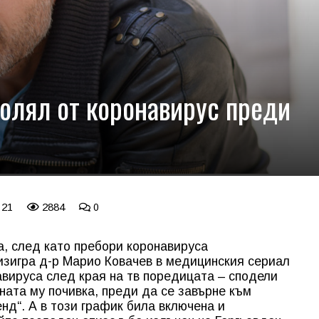
болял от коронавирус преди
 21
2884
0
, след като пребори коронавируса
изигра д-р Марио Ковачев в медицинския сериал
авируса след края на тв поредицата – сподели
ната му почивка, преди да се завърне към
енд“. А в този график била включена и