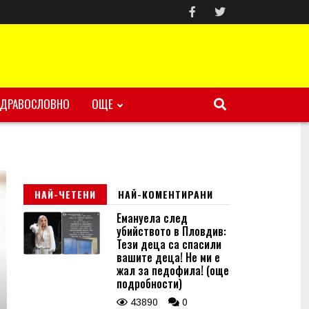
ЗДРАВОСЛОВНО
ОЩЕ
НАЙ-ЧЕТЕНИ
НАЙ-КОМЕНТИРАНИ
Емануела след
убийството в Пловдив:
Тези деца са спасили
вашите деца! Не ми е
жал за педофила! (още
подробности)
43890
0