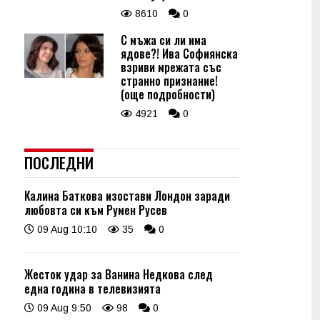
8610
0
С мъжа си ли има
ядове?! Ива Софиянска
взриви мрежата със
странно признание!
(още подробности)
4921
0
ПОСЛЕДНИ
Калина Баткова изостави Лондон заради
любовта си към Румен Русев
09 Aug 10:10
35
0
Жесток удар за Ванина Недкова след
една година в телевизията
09 Aug 9:50
98
0