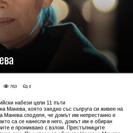
ева
763
0
ийски набези цели 11 пъти
на Манева, която заедно със съпруга си живее на
а Манева споделя, че домът им непрестанно е
кто са се нанесли в него, домът им е обиран
рите е прониквано с взлом. Престъпниците