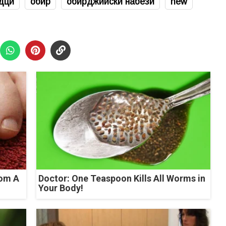
дци
обир
обирджийски набези
new
rom A
Doctor: One Teaspoon Kills All Worms in
Your Body!