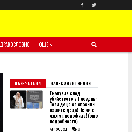
ЗДРАВОСЛОВНО
ОЩЕ
НАЙ-ЧЕТЕНИ
НАЙ-КОМЕНТИРАНИ
Емануела след
убийството в Пловдив:
Тези деца са спасили
вашите деца! Не ми е
жал за педофила! (още
подробности)
80381
0