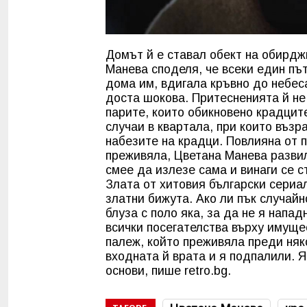
Домът й е ставал обект на обирджи
Манева споделя, че всеки един път
дома им, вдигала кръвно до небеса
доста шокова. Притесненията й не 
парите, които обикновено крадците
случаи в квартала, при които въз
набезите на крадци. Повлияна от 
преживяла, Цветана Манева развил
смее да излезе сама и винаги се 
Злата от хитовия български сериа
златни бижута. Ако ли пък случайн
блуза с поло яка, за да не я напа
всички посегателства върху имуще
палеж, който преживяла преди няк
входната й врата и я подпалили. 
основи, пише retro.bg.