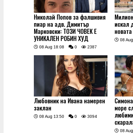
Николай Попов за фалшивия
Милион
пиар на адв. Димитър
искал 
Марковски: ТОЗИ ЧОВЕК Е
новата
УНИКАЛЕН РОБИН ХУД
08 Aug
08 Aug 18:08
0
2387
Любовник на Ивана намерен
Симона
заклан
море с
любими
08 Aug 13:50
0
3094
скарала
08 Aug