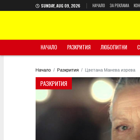
НАЧАЛО
ЗА РЕКЛАМА
КОН
SUNDAY, AUG 09, 2026
НАЧАЛО
РАЗКРИТИЯ
ЛЮБОПИТНИ
С
Начало
Разкрития
Цветана Манева изрева
РАЗКРИТИЯ