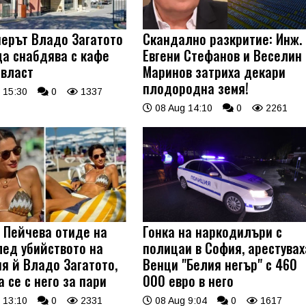
ерът Владо Загатото
Скандално разкритие: Инж.
да снабдява с кафе
Евгени Стефанов и Веселин
 власт
Маринов затриха декари
плодородна земя!
 15:30
0
1337
08 Aug 14:10
0
2261
 Пейчева отиде на
Гонка на наркодилъри с
лед убийството на
полицаи в София, арестувах
я й Владо Загатото,
Венци "Белия негър" с 460
 се с него за пари
000 евро в него
 13:10
0
2331
08 Aug 9:04
0
1617