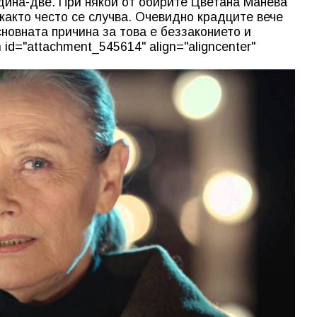
дина-две. При някои от обирите Цветана Манева
 както често се случва. Очевидно крадците вече
новната причина за това е беззаконието и
 id="attachment_545614" align="aligncenter"