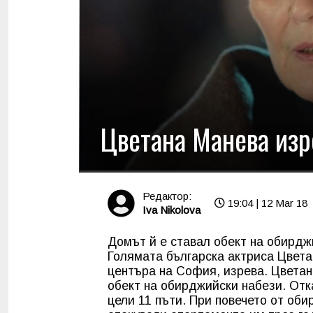
Цветана Манева изр
Редактор:
19:04 | 12 Mar 18
Iva Nikolova
Домът й е ставал обект на обирдж
Голямата българска актриса Цвета
центъра на София, изрева. Цветан
обект на обирджийски набези. Отка
цели 11 пъти. При повечето от оби