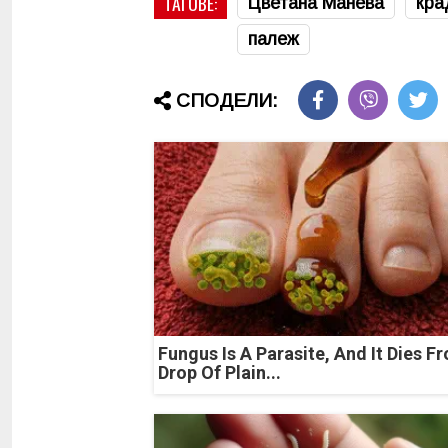
ТАГОВЕ:
Цветана Манева
кра
палеж
СПОДЕЛИ:
Fungus Is A Parasite, And It Dies F
Drop Of Plain...