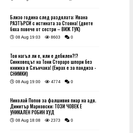
Близо година след раздялата: Ивана
РАЗТЪРСИ с истината за Стояна! (двете
бяха повече от сестри – ВИЖ ТУК)
08 Aug 19:03
8603
0
Тоя нагъл ли е, или е дебилен?!?
Синковецът на Тони Стораро шпори без
книжка в Слънчака! (Емрах е за пандиза -
СНИМКИ)
08 Aug 19:00
4774
0
Николай Попов за фалшивия пиар на адв.
Димитър Марковски: ТОЗИ ЧОВЕК Е
УНИКАЛЕН РОБИН ХУД
08 Aug 18:08
2373
0