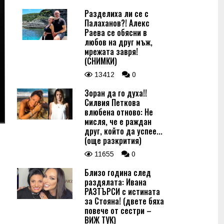
Разделиха ли се с
Палаханов?! Алекс
Раева се обясни в
любов на друг мъж,
мрежата завря!
(СНИМКИ)
13412
0
Зоран да го духа!!
Силвия Петкова
влюбена отново: Не
мисля, че е раждан
друг, който да успее...
(още разкрития)
11655
0
Близо година след
раздялата: Ивана
РАЗТЪРСИ с истината
за Стояна! (двете бяха
повече от сестри –
ВИЖ ТУК)