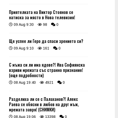
Приятелката на Виктор Стоянов се
натиска за място в Нова телевизия!
09 Aug 9:30
98
0
Ще успее ли Геро да спаси зрението си?
09 Aug 9:10
161
0
С мъжа си ли има ядове?! Ива Софиянска
взриви мрежата със странно признание!
(още подробности)
08 Aug 19:40
4921
0
Разделиха ли се с Палаханов?! Алекс
Раева се обясни в любов на друг мъж,
мрежата завря! (СНИМКИ)
08 Aug 19:06
13398
0