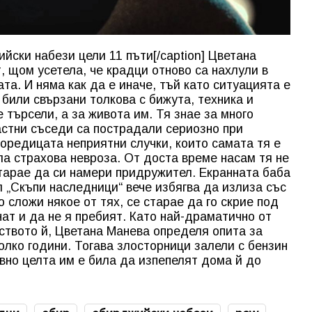
йски набези цели 11 пъти[/caption] Цветана
, щом усетела, че крадци отново са нахлули в
та. И няма как да е иначе, тъй като ситуацията е
били свързани толкова с бижута, техника и
 търсели, а за живота им. Тя знае за много
растни съседи са пострадали сериозно при
поредицата неприятни случки, които самата тя е
а страхова невроза. От доста време насам тя не
старае да си намери придружител. Екранната баба
л „Скъпи наследници“ вече избягва да излиза със
о сложи някое от тях, се старае да го скрие под
днат и да не я пребият. Като най-драматично от
ството й, Цветана Манева определя опита за
олко години. Тогава злосторници залели с бензин
Явно целта им е била да изпепелят дома й до