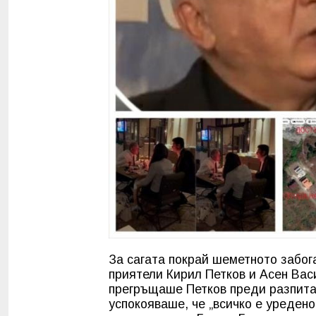
За сагата покрай шеметното забог
приятели Кирил Петков и Асен Вас
прегръщаше Петков преди разпита 
успокояваше, че „всичко е уредено