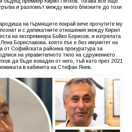
 и бъдещ премиер Кирил Петков, тогава все още
 тръгва и разломът между много близките до този
 зародиша на гърмящите покрай вече прочутите му
апознат и с деликатните отношения между Кирил
реста на експремиера Бойко Борисов, и изгрялата
Лена Бориславова, която пък е без имунитет на
на от Софийската районна прокуратура за
дписи на управителното тяло на сдружението
тков да бъде изваден от него, тъй като през 2021
ономиката в кабинета на Стефан Янев.