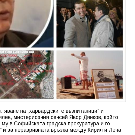
атяване на „харвардските възпитаници“ и
илев, мистериозния сенсей Явор Дянков, който
му в Софийската градска прокуратура и го
“ и за неразривната връзка между Кирил и Лена,