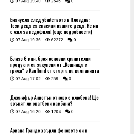
07 Aug 19:40
2646
0
Емануела след убийството в Пловдив:
Тези деца са спасили вашите деца! Не ми
е жал за педофила! (още подробности)
07 Aug 19:36
62272
0
Близо 6 млн. броя основни хранителни
продукти са закупени от „Кошница с
грижа“ в Kaufland от старта на кампанията
07 Aug 17:02
259
0
Дженифър Анистън отново е влюбена! Ще
звънят ли сватбени камбани?
07 Aug 16:20
1204
0
Ариана Гранде хвърли феновете си в