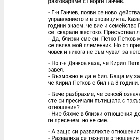
разговаряме с Георги Ганчев.
- Г-н Ганчев, появи се ново дейс
управлението и в опозицията. Казв
години знаем, че вие и семейство
се скарали жестоко. Присъствал л
- Да, близки сме си. Петко Петков 
се явява мой племенник. Но от при
човек и никога не съм чувал за него
- Но г-н Дянков каза, че Кирил Пет
завел.
- Възможно е да е бил. Баща му за
че Кирил Петков е бил на 8 години.
- Вече разбрахме, че сенсей означ
сте си пресичали пътищата с такъв
отношения?
- Ние бяхме в близки отношения до
ги пресечем, но не сме.
- А защо си развалихте отношени
- Развалиха се техните отношения