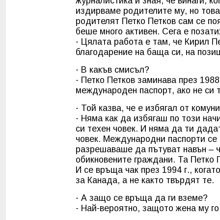
журналистика и зная, че винаги, к
издирваме родителите му, но това
родителят Петко Петков сам се по
беше много активен. Сега е позати
- Цялата работа е там, че Кирил П
благодарение на баща си, на позиц
- В какъв смисъл?
- Петко Петков заминава през 1988
международен паспорт, ако не си т
- Той казва, че е избягал от комун
- Няма как да избягаш по този нач
си техен човек. И няма да ти дада
човек. Международни паспорти се 
разрешаваше да пътуват навън – ч
обикновените граждани. Та Петко П
И се връща чак през 1994 г., когат
за Канада, а не както твърдят те.
- А защо се връща да ги вземе?
- Най-вероятно, защото жена му г