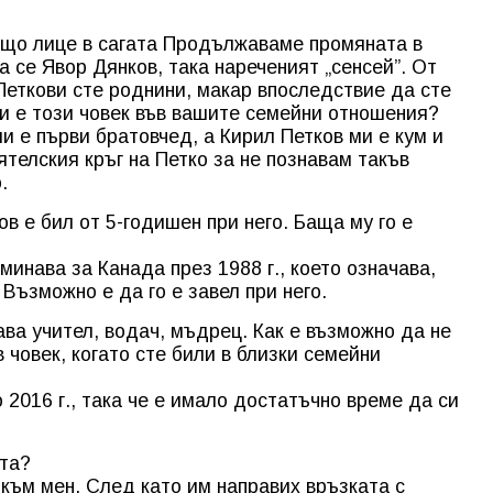
тващо лице в сагата Продължаваме промяната в
а се Явор Дянков, така нареченият „сенсей”. От
 Петкови сте роднини, макар впоследствие да сте
и е този човек във вашите семейни отношения?
ми е първи братовчед, а Кирил Петков ми е кум и
ятелския кръг на Петко за не познавам такъв
.
ков е бил от 5-годишен при него. Баща му го е
минава за Канада през 1988 г., което означава,
 Възможно е да го е завел при него.
ава учител, водач, мъдрец. Как е възможно да не
 човек, когато сте били в близки семейни
 2016 г., така че е имало достатъчно време да си
ята?
 към мен. След като им направих връзката с