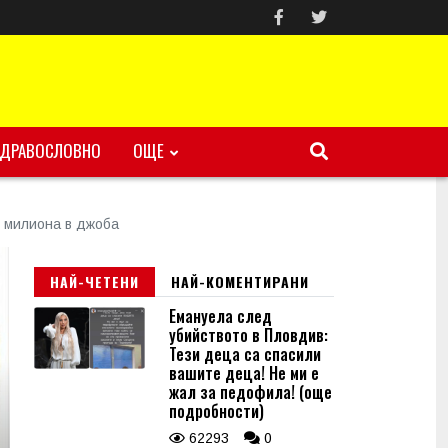
ЗДРАВОСЛОВНО
ОЩЕ
0 милиона в джоба
НАЙ-ЧЕТЕНИ
НАЙ-КОМЕНТИРАНИ
Емануела след
убийството в Пловдив:
Тези деца са спасили
вашите деца! Не ми е
жал за педофила! (още
подробности)
62293
0