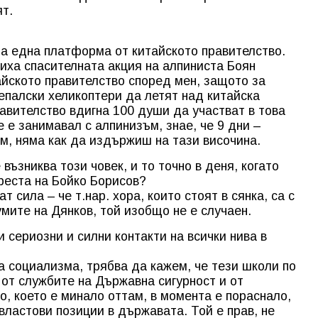
ят.
за една платформа от китайското правителство.
виха спасителната акция на алпиниста Боян
йското правителство според мен, защото за
епалски хеликоптери да летят над китайска
авителство вдигна 100 души да участват в това
е е занимавал с алпинизъм, знае, че 9 дни –
ам, няма как да издържиш на тази височина.
възниква този човек, и то точно в деня, когато
ареста на Бойко Борисов?
т сила – че т.нар. хора, които стоят в сянка, са с
умите на Дянков, той изобщо не е случаен.
и сериозни и силни контакти на всички нива в
на социализма, трябва да кажем, че тези школи по
 от службите на Държавна сигурност и от
ко, което е минало оттам, в момента е пораснало,
 властови позиции в държавата. Той е прав, не