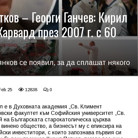
ков – Георги Ганчев: Кирил
Харвард през 2007 г. с 60
нков се появил, за да сплашат някого
Feb 25
12838
0
ил е в Духовната академия „Св. Климент
овски факултет към Софийския университет „Св.
й на Българската старокатолическа църква
 винено общество, а бизнесът му с еликсира на
йски инвеститори, с които запознава първия си