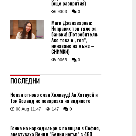
(още разкрития)
9303
0
Маги Джанаварова:
Направих топ тяло за
бански! (Потребители:
Ако това е „топ“,
минаваме на мъже –
СНИМКИ)
9065
0
ПОСЛЕДНИ
Нолан отново смая Холивуд! Ан Хатауей и
Том Холанд не повярваха на видяното
08 Aug 11:47
147
0
Гонка на наркодилъри с полицаи в София,
арестуваха Венци "Белия негър" с 460