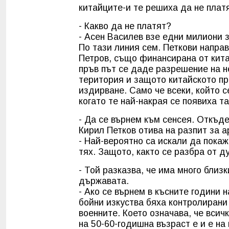
китайците-и те решиха да не плат
- Какво да не платят?
- Асен Василев взе едни милиони 
По тази линия сем. Петкови напра
Петров, също финансирана от кита
пръв път се даде разрешение на н
територия и защото китайското пр
издирване. Само че всеки, който с
когато те най-накрая се появиха т
- Да се върнем към сенсея. Откъде 
Кирил Петков отива на разпит за 
- Най-вероятно са искали да покажа
тях. Защото, както се разбра от д
- Той разказва, че има много близк
държавата.
- Ако се върнем в късните години 
бойни изкуства бяха контролирани
военните. Което означава, че всич
на 50-60-годишна възраст е и е на