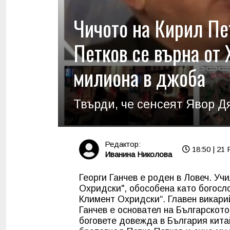
Чичото на Кирил Пет
Петков се върна от 
милиона в джоба
Твърди, че сенсеят Явор Дя
Редактор:
18:50 | 21 
Иванина Николова
Георги Ганчев е роден в Ловеч. Уч
Охридски", обособена като богосл
Климент Охридски“. Главен викари
Ганчев е основател на Българското
боговете довежда в България кита