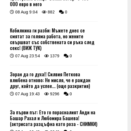
000 евро в него
08 Aug 9:04
882
0
Кобилкина ги разби: Мъжете днес се
смятат за голяма работа, но жените
свършват със собствената си ръка след
секс! (ВИЖ ТУК)
07 Aug 23:54
1379
0
Зоран да го духа!! Силвия Петкова
влюбена отново: Не мисля, че е раждан
друг, който да успее... (още разкрития)
07 Aug 19:43
9296
0
За първи път: Ето го порасналият Анди на
Башар Рахал и Любомира Башева!
(актрисата разцъфна като роза - СНИМКИ)