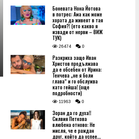
Боневата Нона Йотова
в потрес: Ама как може
хората да живеят в тая
София?! (ето какво я
извади от нерви – ВИЖ
ТУК)
26474
0
Разкриха защо Иван
Христов продължава
да е обсебен от Ирина:
Тенчева „не я боли
глава“ и го обслужва
като гейша! (още
подробности)
11963
0
Зоран да го духа!!
Силвия Петкова
влюбена отново: Не
мисля, че е раждан
друг, който да успее...