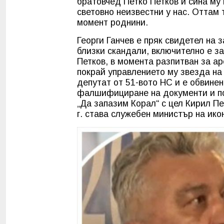
братовчед Петко Петков и сина му
световно неизвестни у нас. Оттам
момент роднини.
Георги Ганчев е пряк свидетел на
близки скандали, включително е з
Петков, в момента разпитван за а
покрай управлението му звезда на 
депутат от 51-вото НС и е обвине
фалшифициране на документи и по
„Да запазим Корал“ с цел Кирил Пе
г. става служебен министър на ик