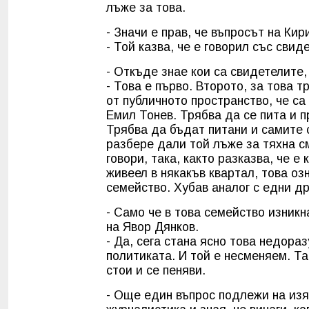
лъже за това.
- Значи е прав, че въпросът на Ки
- Той казва, че е говорил със свид
- Откъде знае кои са свидетелите,
- Това е първо. Второто, за това 
от публичното пространство, че 
Емил Тонев. Трябва да се пита и п
Трябва да бъдат питани и самите с
разбере дали той лъже за тяхна см
говори, така, както разказва, че е
живеел в някакъв квартал, това озн
семейство. Хубав аналог с едни др
- Само че в това семейство изникн
на Явор Дянков.
- Да, сега стана ясно това недора
политиката. И той е несменяем. Та
стои и се пеняви.
- Още един въпрос подлежи на изя