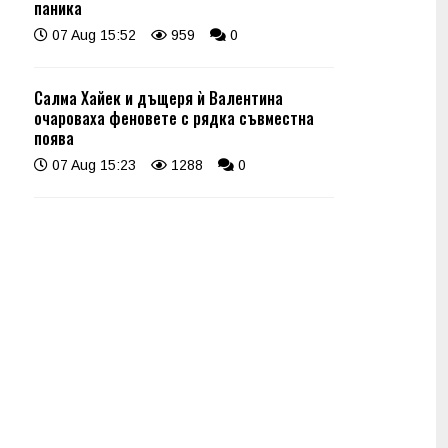
паника
07 Aug 15:52
959
0
Салма Хайек и дъщеря ѝ Валентина
очароваха феновете с рядка съвместна
поява
07 Aug 15:23
1288
0