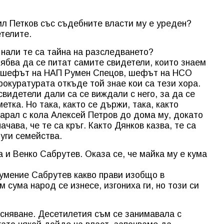
рил Петков със съдебните власти му е уреден?
етелите.
 нали те са тайна на разследването?
трябва да се питат самите свидетели, които знаем
са шефът на НАП Румен Спецов, шефът на НСО
рокуратурата откъде той знае кои са тези хора.
видетели дали са се виждали с него, за да се
етка. Но така, както се държи, така, както
 карал с кола Алексей Петров до дома му, докато
ачава, че те са кръг. Както Дянков казва, те са
уги семейства.
а и Венко Сабрутев. Оказа се, че майка му е кума
зумение Сабрутев какво прави изобщо в
м сума народ се изнесе, изгониха ги, но този си
сняване. Десетилетия съм се занимавала с