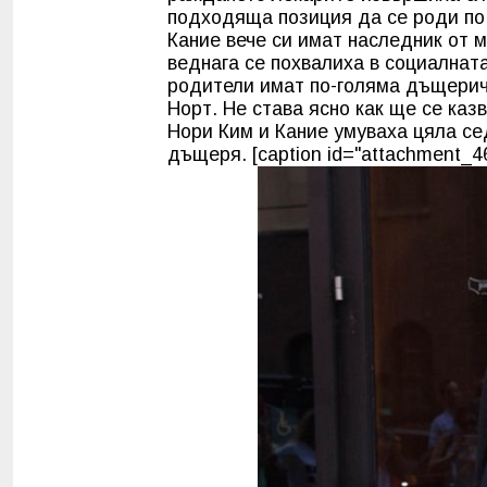
подходяща позиция да се роди по 
Кание вече си имат наследник от 
веднага се похвалиха в социалната
родители имат по-голяма дъщеричк
Норт. Не става ясно как ще се каз
Нори Ким и Кание умуваха цяла се
дъщеря. [caption id="attachment_46