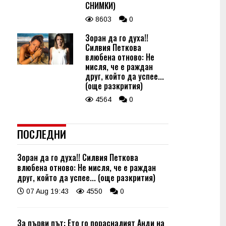
СНИМКИ)
8603
0
Зоран да го духа!!
Силвия Петкова
влюбена отново: Не
мисля, че е раждан
друг, който да успее...
(още разкрития)
4564
0
ПОСЛЕДНИ
Зоран да го духа!! Силвия Петкова
влюбена отново: Не мисля, че е раждан
друг, който да успее... (още разкрития)
07 Aug 19:43
4550
0
За първи път: Ето го порасналият Анди на