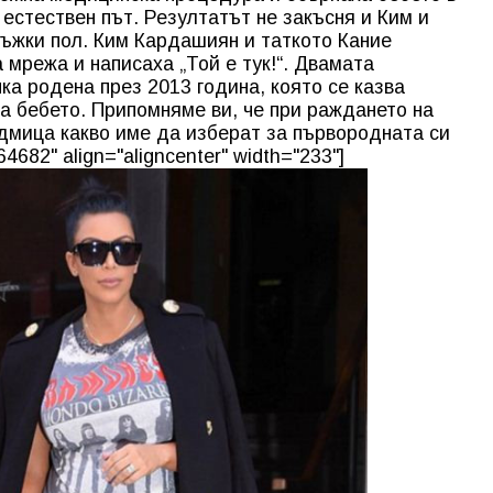
естествен път. Резултатът не закъсня и Ким и
мъжки пол. Ким Кардашиян и таткото Кание
 мрежа и написаха „Той е тук!“. Двамата
а родена през 2013 година, която се казва
ва бебето. Припомняме ви, че при раждането на
дмица какво име да изберат за първородната си
4682" align="aligncenter" width="233"]