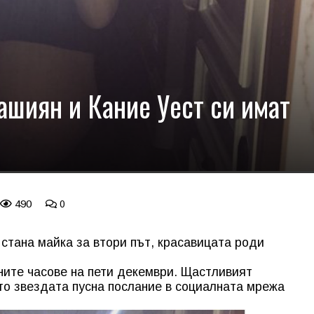
шиян и Кание Уест си имат
490
0
стана майка за втори път, красавицата роди
ните часове на пети декември. Щастливият
то звездата пусна послание в социалната мрежа