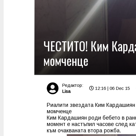
ЧЕСТИТО! Ким Карда
момченце
Редактор:
12:16 | 06 Dec 15
Lisa
Риалити звездата Ким Кардашиян 
момченце
Ким Кардашиян роди бебето в ран
момент е настъпил часове след ка
към очакваната втора рожба.