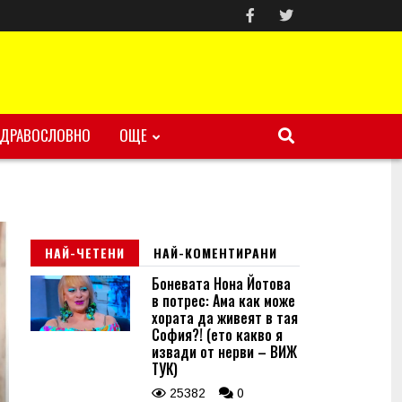
ЗДРАВОСЛОВНО
ОЩЕ
НАЙ-ЧЕТЕНИ
НАЙ-КОМЕНТИРАНИ
Боневата Нона Йотова
в потрес: Ама как може
хората да живеят в тая
София?! (ето какво я
извади от нерви – ВИЖ
ТУК)
25382
0