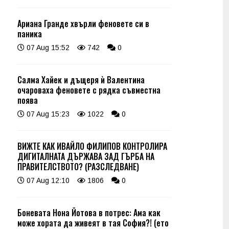
Ариана Гранде хвърли феновете си в
паника
07 Aug 15:52
742
0
Салма Хайек и дъщеря ѝ Валентина
очароваха феновете с рядка съвместна
поява
07 Aug 15:23
1022
0
ВИЖТЕ КАК ИВАЙЛО ФИЛИПОВ КОНТРОЛИРА
ДИГИТАЛНАТА ДЪРЖАВА ЗАД ГЪРБА НА
ПРАВИТЕЛСТВОТО? (РАЗСЛЕДВАНЕ)
07 Aug 12:10
1806
0
Боневата Нона Йотова в потрес: Ама как
може хората да живеят в тая София?! (ето