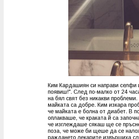
Ким Кардашиян си направи селфи и
появиш!". След по-малко от 24 час
на бял свят без никакви проблеми
майката са добре. Ким изкара про
че майката е болна от диабет. В 
оплакваше, че краката й са започн
че изглеждаше сякаш ще се пръсне
поза, че може би щеше да се нало
раждането лекарите извършиха сл