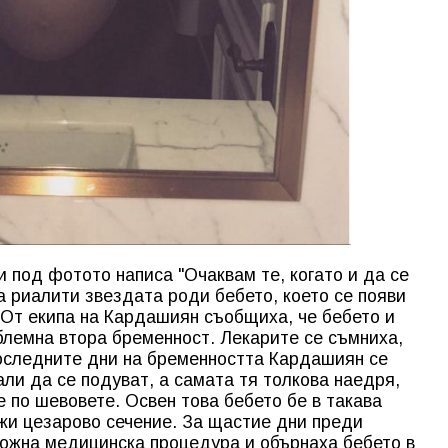
 под фотото написа "Очаквам те, когато и да се
а риалити звездата роди бебето, което се появи
. От екипа на Кардашиян съобщиха, че бебето и
блемна втора бременност. Лекарите се съмниха,
последните дни на бременността Кардашиян се
али да се подуват, а самата тя толкова наедря,
 по шевовете. Освен това бебето бе в такава
жи цезарово сечение. За щастие дни преди
ожна медицинска процедура и обърнаха бебето в