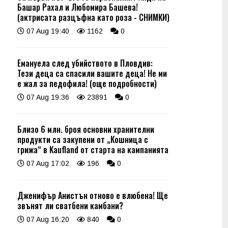
Башар Рахал и Любомира Башева!
(актрисата разцъфна като роза - СНИМКИ)
07 Aug 19:40
1162
0
Емануела след убийството в Пловдив:
Тези деца са спасили вашите деца! Не ми
е жал за педофила! (още подробности)
07 Aug 19:36
23891
0
Близо 6 млн. броя основни хранителни
продукти са закупени от „Кошница с
грижа“ в Kaufland от старта на кампанията
07 Aug 17:02
196
0
Дженифър Анистън отново е влюбена! Ще
звънят ли сватбени камбани?
07 Aug 16:20
840
0