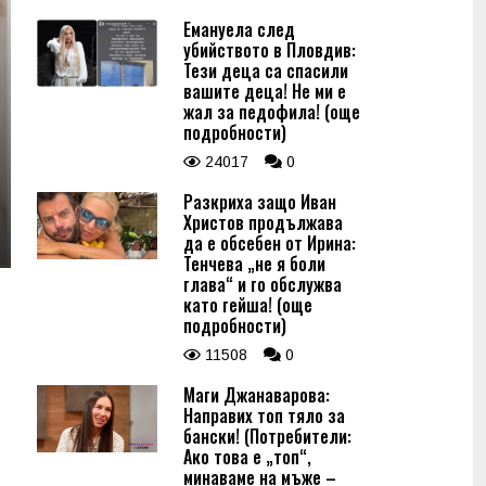
Емануела след
убийството в Пловдив:
Тези деца са спасили
вашите деца! Не ми е
жал за педофила! (още
подробности)
24017
0
Разкриха защо Иван
Христов продължава
да е обсебен от Ирина:
Тенчева „не я боли
глава“ и го обслужва
като гейша! (още
подробности)
11508
0
Маги Джанаварова:
Направих топ тяло за
бански! (Потребители:
Ако това е „топ“,
минаваме на мъже –