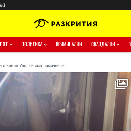
АКТ
ВЯТ
ПОЛИТИКА
КРИМИНАЛНИ
СКАНДАЛНИ
и Кание Уест си имат момченце