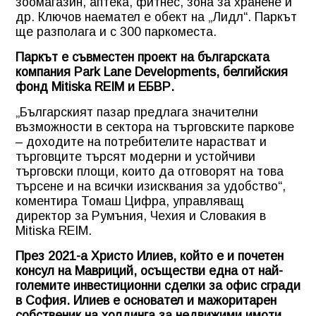
зоомагазин, аптека, фитнес, зона за хранене и
др. Ключов наемател е обект на „Лидл“. Паркът
ще разполага и с 300 паркоместа.
Паркът е съвместен проект на българската
компания Park Lane Developments, белгийския
фонд Mitiska REIM и ЕБВР.
„Българският пазар предлага значителни
възможности в сектора на търговските паркове
– доходите на потребителите нарастват и
търговците търсят модерни и устойчиви
търговски площи, които да отговорят на това
търсене и на всички изисквания за удобство“,
коментира Томаш Цифра, управляващ
директор за Румъния, Чехия и Словакия в
Mitiska REIM.
През 2021-а Христо Илиев, който е и почетен
консул на Мавриций, осъществи една от най-
големите инвестиционни сделки за офис сгради
в София. Илиев е основател и мажоритарен
собственик на холдинга за недвижими имоти