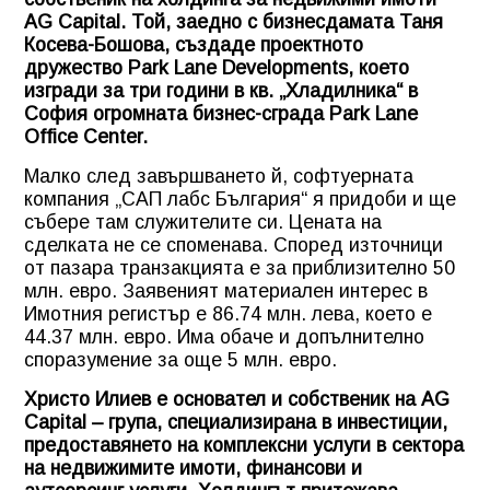
AG Capital. Той, заедно с бизнесдамата Таня
Косева-Бошова, създаде проектното
дружество Park Lane Developments, което
изгради за три години в кв. „Хладилника“ в
София огромната бизнес-сграда Park Lane
Office Center.
Малко след завършването й, софтуерната
компания „САП лабс България“ я придоби и ще
събере там служителите си. Цената на
сделката не се споменава. Според източници
от пазара транзакцията е за приблизително 50
млн. евро. Заявеният материален интерес в
Имотния регистър е 86.74 млн. лева, което е
44.37 млн. евро. Има обаче и допълнително
споразумение за още 5 млн. евро.
Христо Илиев е основател и собственик на AG
Capital – група, специализирана в инвестиции,
предоставянето на комплексни услуги в сектора
на недвижимите имоти, финансови и