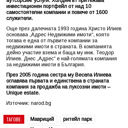
аутсорсинг услуги. Холдингът притежава
инвестиционен портфейл от над 10
самостоятелни компании и повече от 1600
служители.
Още през далечната 1993 година Христо Илиев
основава „Адрес Недвижими имоти“, която
тогава е една от първите компании за
недвижими имоти в страната. В компанията
дейно участие взема и баща му инж. Теодор
Илиев. Днес „Адрес“ е най-голямата компания
за недвижими имоти в България.
През 2005 година сестра му Весела Илиева
оглавява първата и единствена в страната
компания за продажба на луксозни имоти –
Unique estate.
Източник: narod.bg
ТАГОВЕ:
Мавриций
ритейл парк