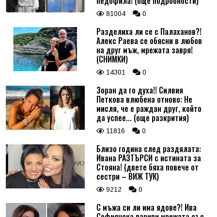
педофила! (още подробности)
81004
0
Разделиха ли се с Палаханов?!
Алекс Раева се обясни в любов
на друг мъж, мрежата завря!
(СНИМКИ)
14301
0
Зоран да го духа!! Силвия
Петкова влюбена отново: Не
мисля, че е раждан друг, който
да успее... (още разкрития)
11816
0
Близо година след раздялата:
Ивана РАЗТЪРСИ с истината за
Стояна! (двете бяха повече от
сестри – ВИЖ ТУК)
9212
0
С мъжа си ли има ядове?! Ива
Софиянска взриви мрежата със