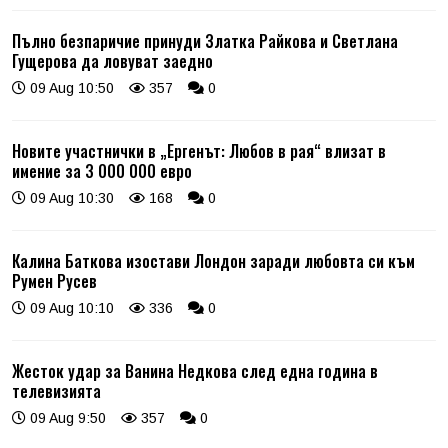
Пълно безпаричие принуди Златка Райкова и Светлана
Гущерова да ловуват заедно
09 Aug 10:50
357
0
Новите участнички в „Ергенът: Любов в рая“ влизат в
имение за 3 000 000 евро
09 Aug 10:30
168
0
Калина Баткова изостави Лондон заради любовта си към
Румен Русев
09 Aug 10:10
336
0
Жесток удар за Ванина Недкова след една година в
телевизията
09 Aug 9:50
357
0