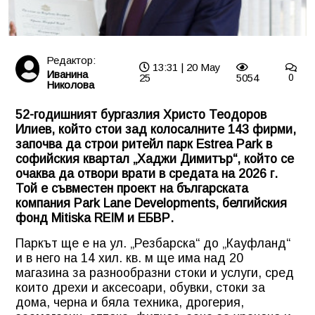
Редактор:
13:31 | 20 May
Иванина
25
5054
0
Николова
52-годишният бургазлия Христо Теодоров
Илиев, който стои зад колосалните 143 фирми,
започва да строи ритейл парк Estrea Park в
софийския квартал „Хаджи Димитър“, който се
очаква да отвори врати в средата на 2026 г.
Той е съвместен проект на българската
компания Park Lane Developments, белгийския
фонд Mitiska REIM и ЕБВР.
Паркът ще е на ул. „Резбарска“ до „Кауфланд“
и в него на 14 хил. кв. м ще има над 20
магазина за разнообразни стоки и услуги, сред
които дрехи и аксесоари, обувки, стоки за
дома, черна и бяла техника, дрогерия,