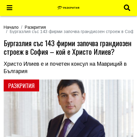
Начало
Разкрития
Бургазлия със 143 фирми започва грандиозен строеж в София
Бургазлия със 143 фирми започва грандиозен
строеж в София – кой е Христо Илиев?
Христо Илиев е и почетен консул на Мавриций в
България
РАЗКРИТИЯ