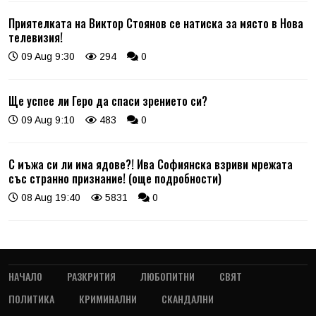
Приятелката на Виктор Стоянов се натиска за място в Нова
телевизия!
09 Aug 9:30
294
0
Ще успее ли Геро да спаси зрението си?
09 Aug 9:10
483
0
С мъжа си ли има ядове?! Ива Софиянска взриви мрежата
със странно признание! (още подробности)
08 Aug 19:40
5831
0
НАЧАЛО
РАЗКРИТИЯ
ЛЮБОПИТНИ
СВЯТ
ПОЛИТИКА
КРИМИНАЛНИ
СКАНДАЛНИ