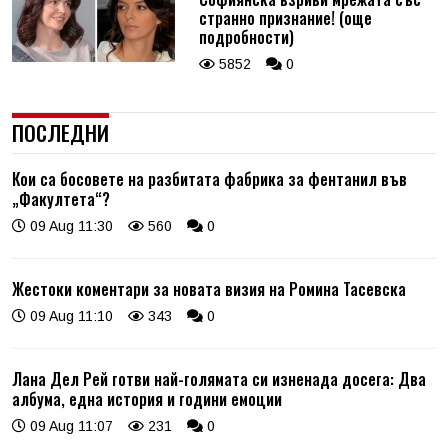
странно признание! (още
подробности)
5852
0
ПОСЛЕДНИ
Кои са босовете на разбитата фабрика за фентанил във
„Факултета“?
09 Aug 11:30
560
0
Жестоки коментари за новата визия на Ромина Тасевска
09 Aug 11:10
343
0
Лана Дел Рей готви най-голямата си изненада досега: Два
албума, една история и години емоции
09 Aug 11:07
231
0