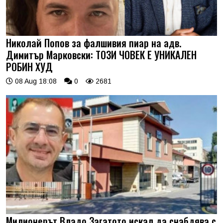
Николай Попов за фалшивия пиар на адв.
Димитър Марковски: ТОЗИ ЧОВЕК Е УНИКАЛЕН
РОБИН ХУД
08 Aug 18:08
0
2681
Милионерът Владо Загатото искал да снабдява с