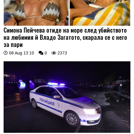
Симона Пейчева отиде на море след убийството
на любимия й Владо Загатото, скарала се с него
за пари
08 Aug 13:10
0
2373