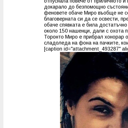
отпуснала повече от приличното и 
докарало до безпомощно състояни
феновете обаче Миро въобще не се
благоверната си да се освести, пр
обаче спявката е била достатъчно
около 150 нашенци, дали с охота п
Торонто
Миро
е прибрал хонорар о
сладоледа на фона на пачките, кои
[caption id="attachment_493287" alig