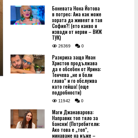
Боневата Нона Йотова
в потрес: Ама как може
хората да живеят в тая
София?! (ето какво я
извади от нерви – ВИЖ
ТУК)
26369
0
Разкриха защо Иван
Христов продължава
да е обсебен от Ирина:
Тенчева „не я боли
глава“ и го обслужва
като гейша! (още
подробности)
11942
0
Маги Джанаварова:
Направих топ тяло за
бански! (Потребители:
Ако това е „топ“,
минаваме на мъже –