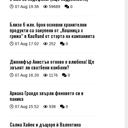
07 Aug 19:36
59689
0
Близо 6 млн. броя основни хранителни
продукти са закупени от „Кошница с
грижа“ в Kaufland от старта на кампанията
07 Aug 17:02
252
0
Дженифър Анистън отново е влюбена! Ще
звънят ли сватбени камбани?
07 Aug 16:20
1176
0
Ариана Гранде хвърли феновете си в
паника
07 Aug 15:52
938
0
Салма Хайек и дъщеря ѝ Валентина