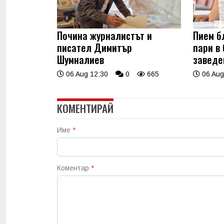
Почина журналистът и
Пием б
писател Димитър
пари в
Шумналиев
заведе
06 Aug 12:30
0
665
06 Aug
КОМЕНТИРАЙ
Име
*
Коментар
*