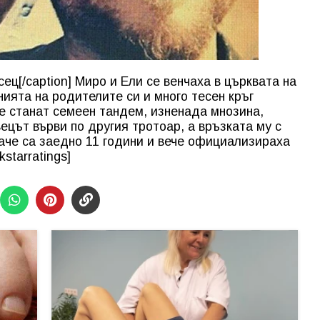
ец[/caption] Миро и Ели се венчаха в църквата на
нията на родителите си и много тесен кръг
е станат семеен тандем, изненада мнозина,
вецът върви по другия тротоар, а връзката му с
аче са заедно 11 години и вече официализираха
starratings]