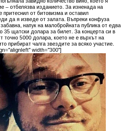
погълнала завидно количество вино, което я
е – отбелязва изданието. За изненада на
 притеснил от битовизма и оставил
еди да я изведе от залата. Въпреки конфуза
 забавна, напук на малобройната публика от едва
о 35 щатски долара за билет. За концерта си в
т точно 5000 долара, което не е върхът на
то прибират чалга звездите за всяко участие.
n="alignleft" width="300"]