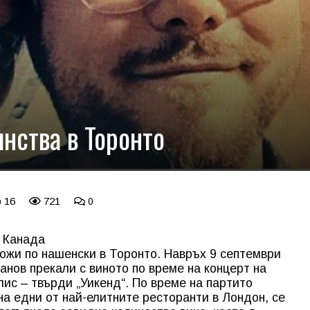
нства в Торонто
p 16
721
0
в Канада
ожи по нашенски в Торонто. Навръх 9 септември
анов прекали с виното по време на концерт на
ис – твърди „Уикенд“. По време на партито
на едни от най-елитните ресторанти в Лондон, се