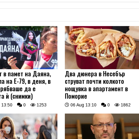
т в памет на Даяна,
Два дюнера в Несебър
а на Е-79, в деня, в
струват почти колкото
трябваше да е
нощувка в апартамент в
а ѝ (снимки)
Поморие
 13:50
0
1253
06 Aug 13:10
0
1862