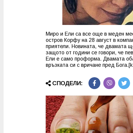
Миро и Ели са все още в меден мес
остров Корфу на 28 август в компа
приятели. Новината, че двамата щ
защото от години се говори, че пе
Ели е само проформа. Двамата об
връзката си с вричане пред Бога.[kk
СПОДЕЛИ: