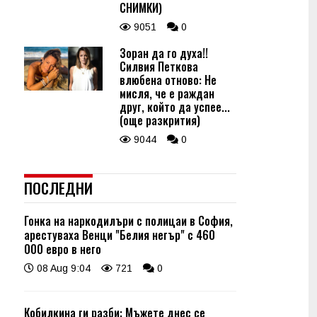
СНИМКИ)
9051
0
Зоран да го духа!!
Силвия Петкова
влюбена отново: Не
мисля, че е раждан
друг, който да успее...
(още разкрития)
9044
0
ПОСЛЕДНИ
Гонка на наркодилъри с полицаи в София,
арестуваха Венци "Белия негър" с 460
000 евро в него
08 Aug 9:04
721
0
Кобилкина ги разби: Мъжете днес се