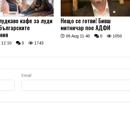
лудкаво кафе за луди
Нещо се готви! Бивш
 българските
митничар пое АДФИ
ния
06 Aug 11:40
0
1050
 12:10
0
1743
Email