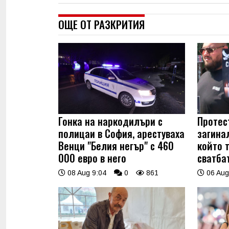
ОЩЕ ОТ РАЗКРИТИЯ
Гонка на наркодилъри с
Протес
полицаи в София, арестуваха
загинал
Венци "Белия негър" с 460
който 
000 евро в него
сватбат
08 Aug 9:04
0
861
06 Aug