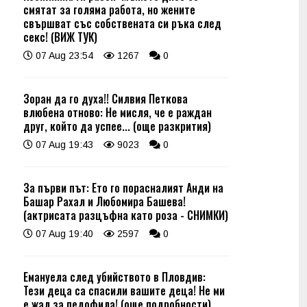
смятат за голяма работа, но жените
свършват със собствената си ръка след
секс! (ВИЖ ТУК)
07 Aug 23:54
1267
0
Зоран да го духа!! Силвия Петкова
влюбена отново: Не мисля, че е раждан
друг, който да успее... (още разкрития)
07 Aug 19:43
9023
0
За първи път: Ето го порасналият Анди на
Башар Рахал и Любомира Башева!
(актрисата разцъфна като роза - СНИМКИ)
07 Aug 19:40
2597
0
Емануела след убийството в Пловдив:
Тези деца са спасили вашите деца! Не ми
е жал за педофила! (още подробности)