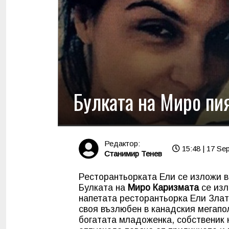
Булката на Миро пия
Редактор:
15:48 | 17 Se
Станимир Тенев
Ресторантьорката Ели се изложи 
Булката на
Миро Каризмата
се изл
напетата ресторантьорка Ели Злат
своя възлюбен в канадския мегапол
богатата младоженка, собственик 