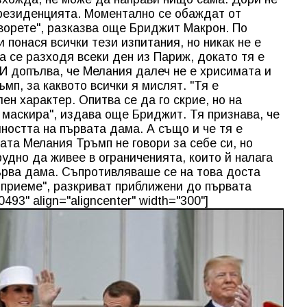
 резиденцията. Моментално се обаждат от
ворете", разказва още Бриджит Макрон. По
понася всички тези изпитания, но никак не е
а се разходя всеки ден из Париж, докато тя е
 И допълва, че Мелания далеч не е хрисимата и
мп, за каквото всички я мислят. "Тя е
ен характер. Опитва се да го скрие, но на
 маскира", издава още Бриджит. Тя признава, че
ността на първата дама. А също и че тя е
ата Мелания Тръмп не говори за себе си, но
рудно да живее в ограниченията, които й налага
първа дама. Съпротивляваше се на това доста
о приеме", разкриват приближени до първата
493" align="aligncenter" width="300"]