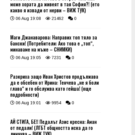
може хората да живеят в тая София?! (ето
какво я извади от нерви – ВИЖ ТУК)
06 Aug 19:08
21462
0
Маги Джанаварова: Направих топ тяло за
бански! (Потребители: Ако това е „топ“,
минаваме на мъже – СНИМКИ)
06 Aug 19:05
7231
0
Разкриха защо Иван Христов продължава
да е обсебен от Ирина: Тенчева „не я боли
глава“ и го обслужва като гейша! (още
подробности)
06 Aug 19:01
9954
0
АЙ СТИГА, БЕ!! Педалът Азис кресна: Аман
от педали! (ЛГБТ общността иска да го
линчува – ВИЖ ТУК)