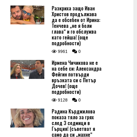
Разкриха защо Иван
Христов продължава
да е обсебен от Ирина:
Тенчева „не я боли
глава“ и го обслужва
като гейша! (още
подробности)
9961
0
Ирмена Чичикова не е
на себе си: Александра
Фейгин потвърди
връзката си с Петър
Дочев! (още
подробности)
9128
0
Радина Кърджилова
показа тяло за грях
след 3 седмици в
Гърция! (съветват я
само да си „махне“