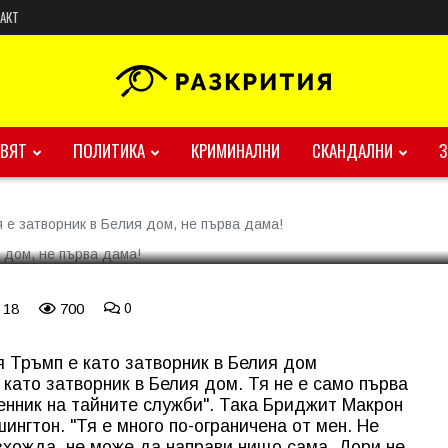
АКТ
лания е затворник в Белия
ВЯТ
ПОЛИТИКА
КРИМИНАЛНИ
СКАНДАЛНИ
е затворник в Белия дом, не първа дама!
 18
700
0
 Тръмп е като затворник в Белия дом
като затворник в Белия дом. Тя не е само първа
енник на тайните служби". Така Бриджит Макрон
нгтон. "Тя е много по-ограничена от мен. Не
зхожда, не може да направи нищо сама. Дори не