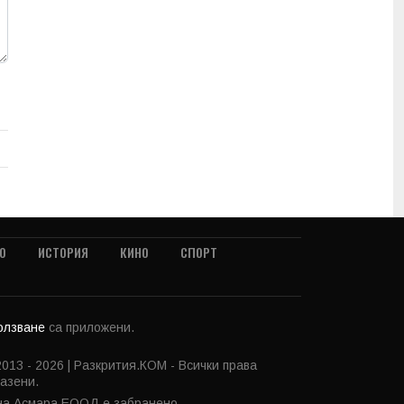
О
ИСТОРИЯ
КИНО
СПОРТ
ползване
са приложени.
013 - 2026 | Разкрития.КОМ - Всички права
азени.
 на Асмара ЕООД е забранено.