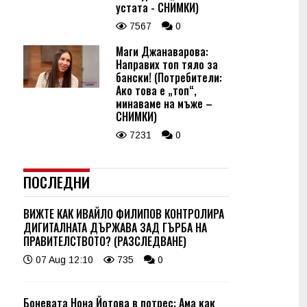
устата - СНИМКИ)
7567
0
Маги Джанаварова:
Направих топ тяло за
бански! (Потребители:
Ако това е „топ“,
минаваме на мъже –
СНИМКИ)
7231
0
ПОСЛЕДНИ
ВИЖТЕ КАК ИВАЙЛО ФИЛИПОВ КОНТРОЛИРА
ДИГИТАЛНАТА ДЪРЖАВА ЗАД ГЪРБА НА
ПРАВИТЕЛСТВОТО? (РАЗСЛЕДВАНЕ)
07 Aug 12:10
735
0
Боневата Нона Йотова в потрес: Ама как