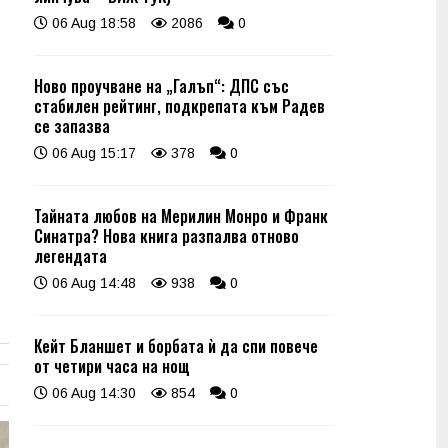
06 Aug 18:58
2086
0
Ново проучване на „Галъп“: ДПС със
стабилен рейтинг, подкрепата към Радев
се запазва
06 Aug 15:17
378
0
Тайната любов на Мерилин Монро и Франк
Синатра? Нова книга разпалва отново
легендата
06 Aug 14:48
938
0
Кейт Бланшет и борбата ѝ да спи повече
от четири часа на нощ
06 Aug 14:30
854
0