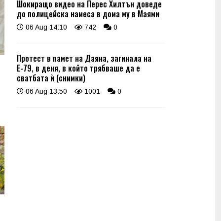
Шокиращо видео на Перес Хилтън доведе
до полицейска намеса в дома му в Маями
06 Aug 14:10
742
0
Протест в памет на Даяна, загинала на
Е-79, в деня, в който трябваше да е
сватбата ѝ (снимки)
06 Aug 13:50
1001
0