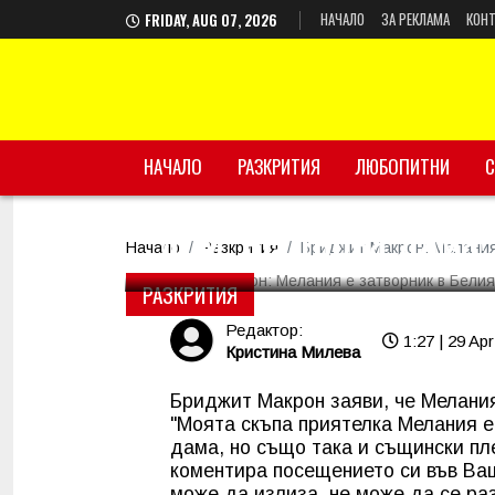
НАЧАЛО
ЗА РЕКЛАМА
КОНТ
FRIDAY, AUG 07, 2026
НАЧАЛО
Бриджит Макрон: Ме
РАЗКРИТИЯ
ЛЮБОПИТНИ
С
дом, не първа дама!
Начало
Разкрития
Бриджит Макрон: Мелания 
РАЗКРИТИЯ
Редактор:
1:27 | 29 Apr
Кристина Милева
Бриджит Макрон заяви, че Мелания
"Моята скъпа приятелка Мелания е 
дама, но също така и същински пл
коментира посещението си във Ваши
може да излиза, не може да се ра