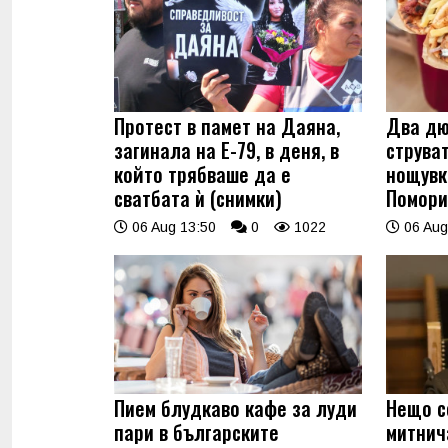
Протест в памет на Даяна,
Два дю
загинала на Е-79, в деня, в
струва
който трябваше да е
нощувк
сватбата ѝ (снимки)
Помори
06 Aug 13:50
0
1022
06 Aug
Пием блудкаво кафе за луди
Нещо с
пари в българските
митнич