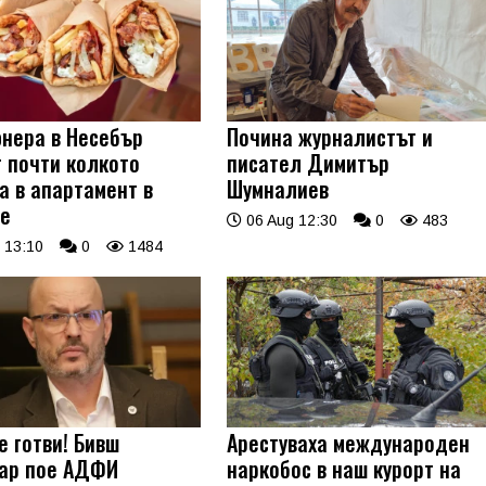
нера в Несебър
Почина журналистът и
т почти колкото
писател Димитър
а в апартамент в
Шумналиев
е
06 Aug 12:30
0
483
 13:10
0
1484
е готви! Бивш
Арестуваха международен
ар пое АДФИ
наркобос в наш курорт на