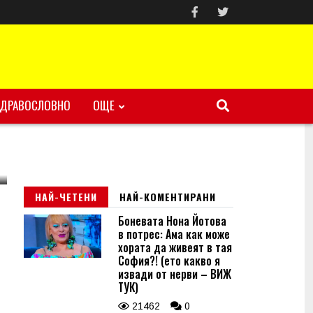
ЗДРАВОСЛОВНО
ОЩЕ
НАЙ-ЧЕТЕНИ
НАЙ-КОМЕНТИРАНИ
Боневата Нона Йотова
в потрес: Ама как може
хората да живеят в тая
София?! (ето какво я
извади от нерви – ВИЖ
ТУК)
21462
0