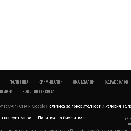
ПОЛИТИКА
КРИМИНАЛНИ
СКАНДАЛНИ
ЗДРАВОСЛОВН
НИМКИ!
НОВО: ИНТЕРВЮТА
 от reCAPTCHA и Google
Политика за поверителност
и
Условия за 
за поверителност
Политика за бисквитките
© 2
зап
 на част или цялото съдържание на Razkritia.com без разрешение