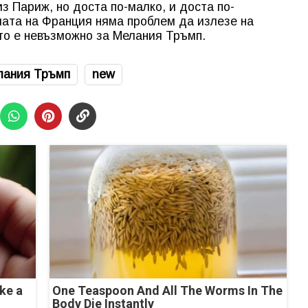
з Париж, но доста по-малко, и доста по-
шата на Франция няма проблем да излезе на
ето е невъзможно за Мелания Тръмп.
лания Тръмп
new
ke a
One Teaspoon And All The Worms In The
Body Die Instantly