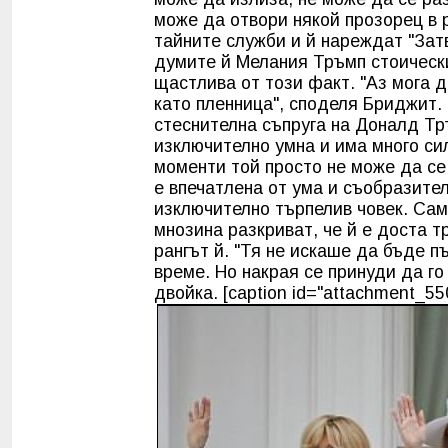
може да отвори някой прозорец в
тайните служби и й нареждат "Зат
думите й Мелания Тръмп стоически 
щастлива от този факт. "Аз мога д
като пленница", споделя Бриджит.
стеснителна съпруга на Доналд Тръ
изключително умна и има много сил
моменти той просто не може да се
е впечатлена от ума и съобразител
изключително търпелив човек. Сам
мнозина разкриват, че й е доста т
рангът й. "Тя не искаше да бъде 
време. Но накрая се принуди да г
двойка. [caption id="attachment_550