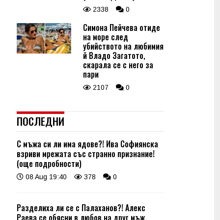
2338
0
Симона Пейчева отиде
на море след
убийството на любимия
й Владо Загатото,
скарала се с него за
пари
2107
0
ПОСЛЕДНИ
С мъжа си ли има ядове?! Ива Софиянска
взриви мрежата със странно признание!
(още подробности)
08 Aug 19:40
378
0
Разделиха ли се с Палаханов?! Алекс
Раева се обясни в любов на друг мъж,