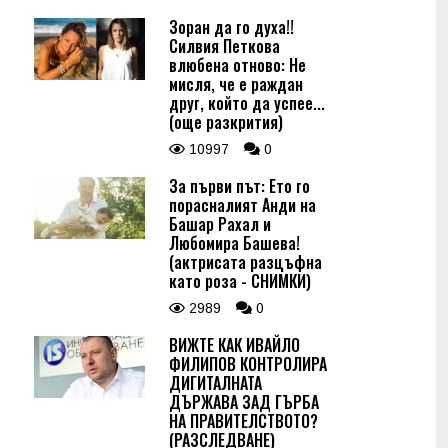
Зоран да го духа!!
Силвия Петкова
влюбена отново: Не
мисля, че е раждан
друг, който да успее...
(още разкрития)
10997
0
За първи път: Ето го
порасналият Анди на
Башар Рахал и
Любомира Башева!
(актрисата разцъфна
като роза - СНИМКИ)
2989
0
ВИЖТЕ КАК ИВАЙЛО
ФИЛИПОВ КОНТРОЛИРА
ДИГИТАЛНАТА
ДЪРЖАВА ЗАД ГЪРБА
НА ПРАВИТЕЛСТВОТО?
(РАЗСЛЕДВАНЕ)