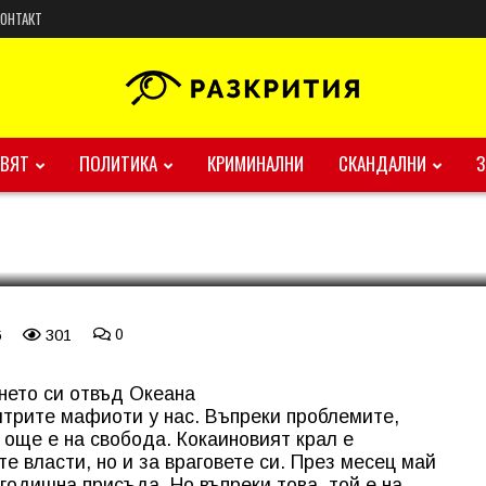
КОНТАКТ
ВЯТ
ПОЛИТИКА
КРИМИНАЛНИ
СКАНДАЛНИ
6
301
0
нето си отвъд Океана
итрите мафиоти у нас. Въпреки проблемите,
 още е на свобода. Кокаиновият крал е
е власти, но и за враговете си. През месец май
годишна присъда. Но въпреки това, той е на