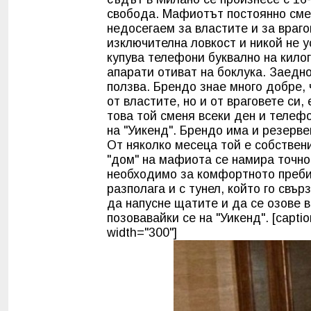
свобода. Мафиотът постоянно смен
недосегаем за властите и за враг
изключителна ловкост и никой не 
купува телефони буквално на кило
апарати отиват на боклука. Заедно
ползва. Брендо знае много добре, 
от властите, но и от враговете си
това той сменя всеки ден и телеф
на "Уикенд". Брендо има и резерве
От няколко месеца той е собствен
"дом" на мафиота се намира точно 
необходимо за комфортното пребив
разполага и с тунел, който го св
да напусне щатите и да се озове 
позовавайки се на "Уикенд". [captio
width="300"]