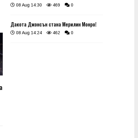
08 Aug 14:30
469
0
Дакота Джонсън стана Мерилин Монро!
08 Aug 14:24
462
0
а