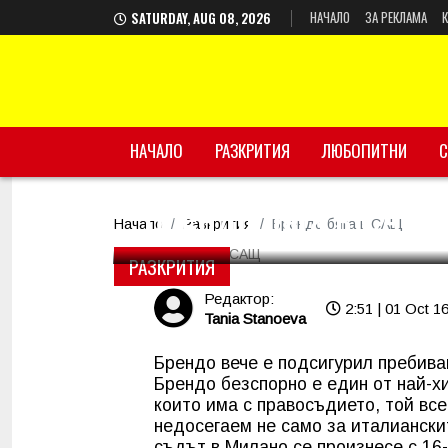
НАЧАЛО
ЗА РЕКЛАМА
SATURDAY, AUG 08, 2026
НАЧАЛО
РАЗКРИТИЯ
ЛЮБОПИТНИ
С
Брендо бяга в САЩ
Начало
Разкрития
Брендо бяга в САЩ
РАЗКРИТИЯ
Редактор:
2:51 | 01 Oct 1
Tania Stanoeva
Брендо вече е подсигурил пребива
Брендо безспорно е един от най-х
които има с правосъдието, той все
недосегаем не само за италианскит
съдът в Милано се произнесе с 16-