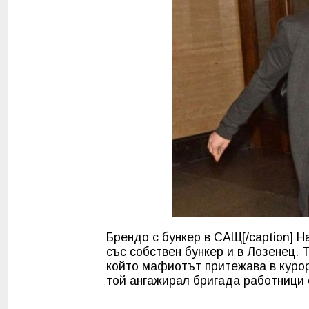
Брендо с бункер в САЩ[/caption] Н
със собствен бункер и в Лозенец. 
който мафиотът притежава в курор
той ангажирал бригада работници 