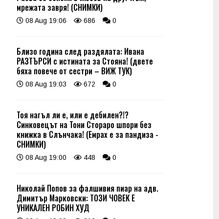
мрежата завря! (СНИМКИ)
08 Aug 19:06
686
0
Близо година след раздялата: Ивана
РАЗТЪРСИ с истината за Стояна! (двете
бяха повече от сестри – ВИЖ ТУК)
08 Aug 19:03
672
0
Тоя нагъл ли е, или е дебилен?!?
Синковецът на Тони Стораро шпори без
книжка в Слънчака! (Емрах е за пандиза -
СНИМКИ)
08 Aug 19:00
448
0
Николай Попов за фалшивия пиар на адв.
Димитър Марковски: ТОЗИ ЧОВЕК Е
УНИКАЛЕН РОБИН ХУД