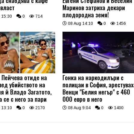
да снабдява с кафе
Евгени Стефанов и Веселин
 власт
Маринов затриха декари
плодородна земя!
 15:30
0
714
08 Aug 14:10
0
1456
 Пейчева отиде на
Гонка на наркодилъри с
лед убийството на
полицаи в София, арестувах
я й Владо Загатото,
Венци "Белия негър" с 460
 се с него за пари
000 евро в него
 13:10
0
2170
08 Aug 9:04
0
1400