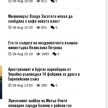
08 Aug 18:08
812
0
Милионерът Владо Загатото искал да
снабдява с кафе новата власт
08 Aug 15:30
651
0
Ето го съпруга на неадекватната външна
министърка Велислава Петрова
08 Aug 15:10
1883
0
Арестуваният в Бургас наркобарон от
Украйна ръководел 14 фабрики за дрога в
Европейския съюз
08 Aug 14:50
385
0
Луксозният майбах на Митьо Очите
опожарен заради балони с райски газ