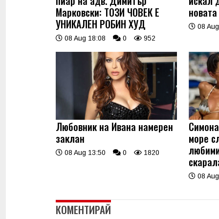
пиар на адв. Димитър
искал 
Марковски: ТОЗИ ЧОВЕК Е
новата
УНИКАЛЕН РОБИН ХУД
08 Aug
08 Aug 18:08
0
952
Любовник на Ивана намерен
Симона
заклан
море с
любими
08 Aug 13:50
0
1820
скарала
08 Aug
КОМЕНТИРАЙ