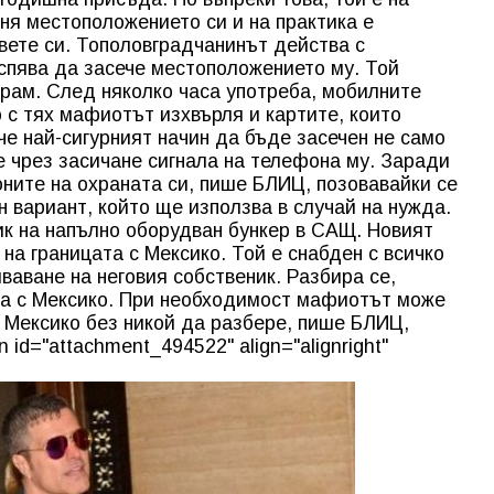
я местоположението си и на практика е
овете си. Тополовградчанинът действа с
успява да засече местоположението му. Той
грам. След няколко часа употреба, мобилните
 с тях мафиотът изхвърля и картите, които
че най-сигурният начин да бъде засечен не само
, е чрез засичане сигнала на телефона му. Заради
оните на охраната си, пише БЛИЦ, позовавайки се
н вариант, който ще използва в случай на нужда.
ик на напълно оборудван бункер в САЩ. Новият
на границата с Мексико. Той е снабден с всичко
аване на неговия собственик. Разбира се,
ърза с Мексико. При необходимост мафиотът може
в Мексико без никой да разбере, пише БЛИЦ,
n id="attachment_494522" align="alignright"