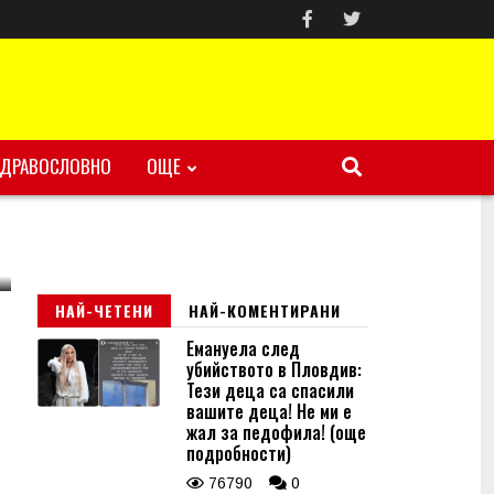
ЗДРАВОСЛОВНО
ОЩЕ
НАЙ-ЧЕТЕНИ
НАЙ-КОМЕНТИРАНИ
Емануела след
убийството в Пловдив:
Тези деца са спасили
вашите деца! Не ми е
жал за педофила! (още
подробности)
76790
0