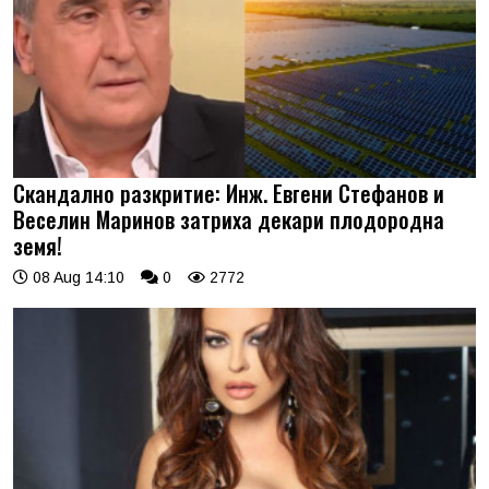
Скандално разкритие: Инж. Евгени Стефанов и
Веселин Маринов затриха декари плодородна
земя!
08 Aug 14:10
0
2772