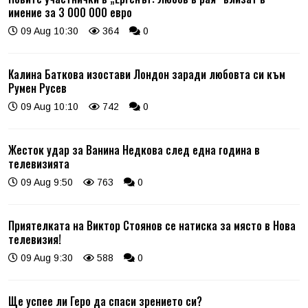
имение за 3 000 000 евро
09 Aug 10:30
364
0
Калина Баткова изостави Лондон заради любовта си към
Румен Русев
09 Aug 10:10
742
0
Жесток удар за Ванина Недкова след една година в
телевизията
09 Aug 9:50
763
0
Приятелката на Виктор Стоянов се натиска за място в Нова
телевизия!
09 Aug 9:30
588
0
Ще успее ли Геро да спаси зрението си?