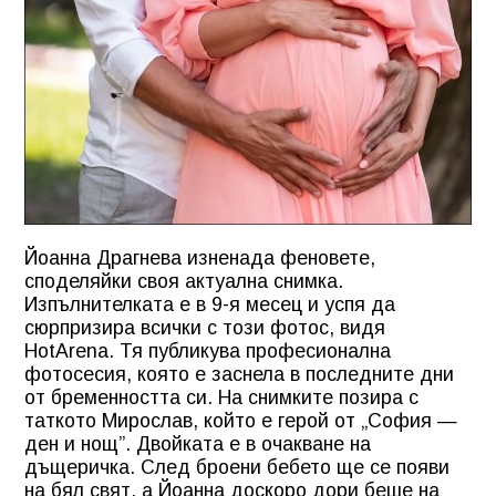
Йоанна Драгнева изненада феновете,
споделяйки своя актуална снимка.
Изпълнителката е в 9-я месец и успя да
сюрпризира всички с този фотос, видя
HotArena. Тя публикува професионална
фотосесия, която е заснела в последните дни
от бременността си. На снимките позира с
таткото Мирослав, който е герой от „София —
ден и нощ”. Двойката е в очакване на
дъщеричка. След броени бебето ще се появи
на бял свят, а Йоанна доскоро дори беше на