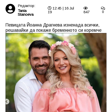
Редактор:
12:45 | 16 Jul
Tania
19
847
0
Stanoeva
Певицата Йоанна Драгнева изненада всички,
решавайки да покаже бременното си коремче