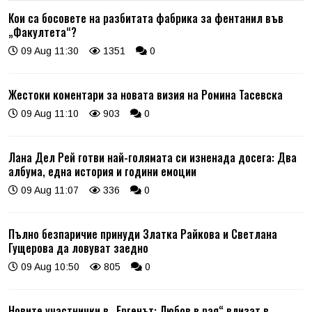
Кои са босовете на разбитата фабрика за фентанил във
„Факултета“?
09 Aug 11:30
1351
0
Жестоки коментари за новата визия на Ромина Тасевска
09 Aug 11:10
903
0
Лана Дел Рей готви най-голямата си изненада досега: Два
албума, една история и години емоции
09 Aug 11:07
336
0
Пълно безпаричие принуди Златка Райкова и Светлана
Гущерова да ловуват заедно
09 Aug 10:50
805
0
Новите участнички в „Ергенът: Любов в рая“ влизат в