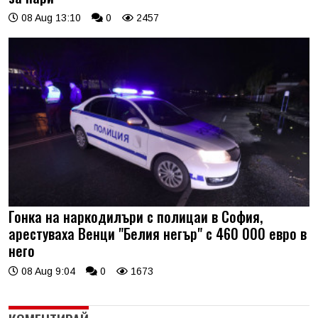
08 Aug 13:10
0
2457
Гонка на наркодилъри с полицаи в София,
арестуваха Венци "Белия негър" с 460 000 евро в
него
08 Aug 9:04
0
1673