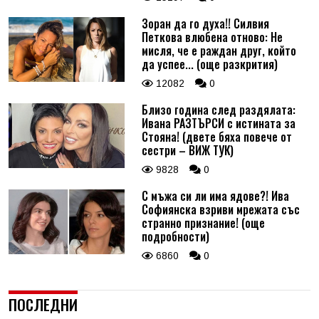
Зоран да го духа!! Силвия
Петкова влюбена отново: Не
мисля, че е раждан друг, който
да успее... (още разкрития)
12082
0
Близо година след раздялата:
Ивана РАЗТЪРСИ с истината за
Стояна! (двете бяха повече от
сестри – ВИЖ ТУК)
9828
0
С мъжа си ли има ядове?! Ива
Софиянска взриви мрежата със
странно признание! (още
подробности)
6860
0
ПОСЛЕДНИ