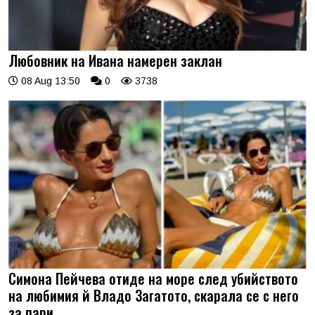
Любовник на Ивана намерен заклан
08 Aug 13:50
0
3738
Симона Пейчева отиде на море след убийството
на любимия й Владо Загатото, скарала се с него
за пари