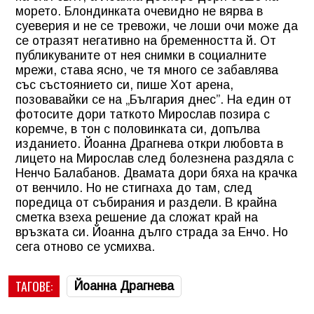
морето. Блондинката очевидно не вярва в
суеверия и не се тревожи, че лоши очи може да
се отразят негативно на бременността й. От
публикуваните от нея снимки в социалните
мрежи, става ясно, че тя много се забавлява
със състоянието си, пише Хот арена,
позовавайки се на „България днес”. На един от
фотосите дори таткото Мирослав позира с
коремче, в тон с половинката си, допълва
изданието. Йоанна Драгнева откри любовта в
лицето на Мирослав след болезнена раздяла с
Ненчо Балабанов. Двамата дори бяха на крачка
от венчило. Но не стигнаха до там, след
поредица от събирания и раздели. В крайна
сметка взеха решение да сложат край на
връзката си. Йоанна дълго страда за Енчо. Но
сега отново се усмихва.
ТАГОВЕ:
Йоанна Драгнева