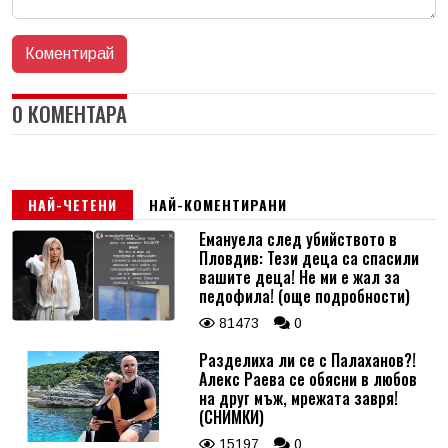
0 КОМЕНТАРА
НАЙ-ЧЕТЕНИ
НАЙ-КОМЕНТИРАНИ
Емануела след убийството в
Пловдив: Тези деца са спасили
вашите деца! Не ми е жал за
педофила! (още подробности)
81473
0
Разделиха ли се с Палаханов?!
Алекс Раева се обясни в любов
на друг мъж, мрежата завря!
(СНИМКИ)
15197
0