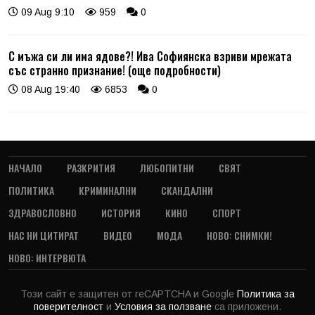
09 Aug 9:10
959
0
С мъжа си ли има ядове?! Ива Софиянска взриви мрежата
със странно признание! (още подробности)
08 Aug 19:40
6853
0
НАЧАЛО
РАЗКРИТИЯ
ЛЮБОПИТНИ
СВЯТ
ПОЛИТИКА
КРИМИНАЛНИ
СКАНДАЛНИ
ЗДРАВОСЛОВНО
ИСТОРИЯ
КИНО
СПОРТ
НАС НИ ЦИТИРАТ
ВИДЕО
МОДА
НОВО: СНИМКИ!
НОВО: ИНТЕРВЮТА
Този сайт е защитен от reCAPTCHA и Google
Политика за
поверителност
и
Условия за ползване
са приложени.