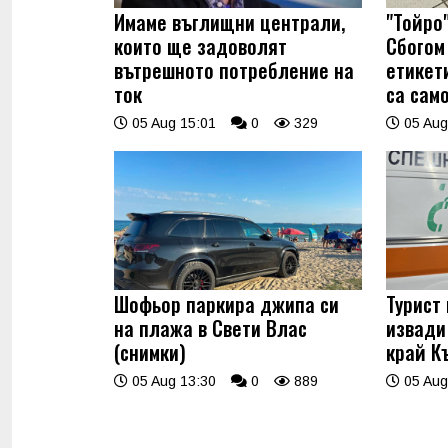
Имаме въглищни централи,
"Тойро"
които ще задоволят
Сбогом 
вътрешното потребление на
етикет
ток
са само
05 Aug 15:01
0
329
05 Aug
Шофьор паркира джипа си
Турист
на плажа в Свети Влас
извади
(снимки)
край К
05 Aug 13:30
0
889
05 Aug