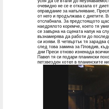
успя да се втали до неузнаваемос
очевидно не се е отказала от дие
оправдание за напълняване, Прес
от него и продължава с диетите. В
отслабнала. За предстоящото щас
наедрялото коремче, което тя уме
се завърна на сцената напук на сл
възнамерява да работи до послед
си изяви. В четвъртък тя зарадва 
след това замина за Пловдив, къ
дни Преси отново изненада всички 
Павел тя си подари планински пох
петзвезден хотел в планинските ни