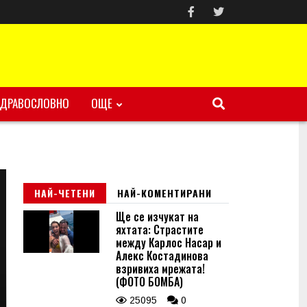
ЗДРАВОСЛОВНО
ОЩЕ
НАЙ-ЧЕТЕНИ
НАЙ-КОМЕНТИРАНИ
Ще се изчукат на
яхтата: Страстите
между Карлос Насар и
Алекс Костадинова
взривиха мрежата!
(ФОТО БОМБА)
25095
0