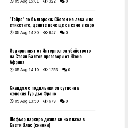
05 Aug 15:01
322
0
"Тойро" по български: Сбогом на лева и по
етикетите, цените вече ще са само в евро
05 Aug 14:30
847
0
Издирваният от Интерпол за убийството
на Стоян Балтов проговори от Южна
Африка
05 Aug 14:10
1253
0
Скандал с подплънки за сутиени в
женския Тур дьо Франс
05 Aug 13:50
679
0
Шофьор паркира джипа си на плажа в
Свети Влас (снимки)