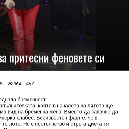
а притесни феновете си
18
364
0
реднала бременност
зпълнителката, която в началото на лятото ще
яма вид на бременна жена. Вместо да започне да
нерка слабее. Всеизвестен факт е, че в
теглото. Но с постоянство и строга диета тя