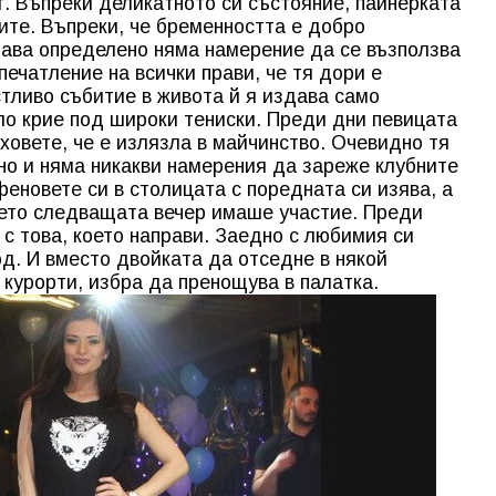
т. Въпреки деликатното си състояние, пайнерката
тите. Въпреки, че бременността е добро
лава определено няма намерение да се възползва
печатление на всички прави, че тя дори е
тливо събитие в живота й я издава само
ло крие под широки тениски. Преди дни певицата
уховете, че е излязла в майчинство. Очевидно тя
но и няма никакви намерения да зареже клубните
феновете си в столицата с поредната си изява, а
дето следващата вечер имаше участие. Преди
с това, което направи. Заедно с любимия си
од. И вместо двойката да отседне в някой
 курорти, избра да пренощува в палатка.