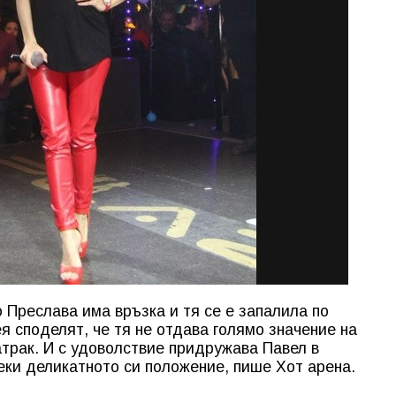
 Преслава има връзка и тя се е запалила по
я споделят, че тя не отдава голямо значение на
атрак. И с удоволствие придружава Павел в
еки деликатното си положение, пише Хот арена.