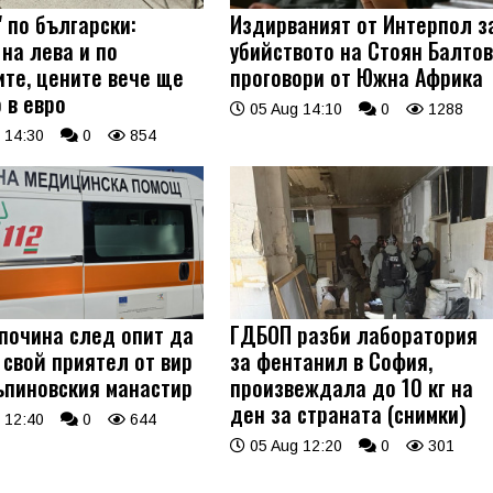
 по български:
Издирваният от Интерпол з
на лева и по
убийството на Стоян Балто
ите, цените вече ще
проговори от Южна Африка
 в евро
05 Aug 14:10
0
1288
 14:30
0
854
 почина след опит да
ГДБОП разби лаборатория
 свой приятел от вир
за фентанил в София,
ъпиновския манастир
произвеждала до 10 кг на
ден за страната (снимки)
 12:40
0
644
05 Aug 12:20
0
301