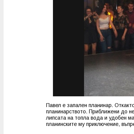
Павел е запален планинар. Откакто
планинарството. Приближени до не
липсата на топла вода и удобен м
планинските му приключение, въпр