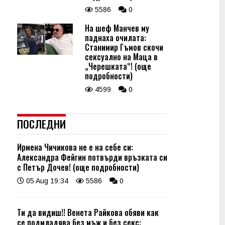
5586
0
На шеф Манчев му
паднаха очилата:
Станимир Гъмов скочи
сексуално на Маца в
„Черешката“! (още
подробности)
4599
0
ПОСЛЕДНИ
Ирмена Чичикова не е на себе си:
Александра Фейгин потвърди връзката си
с Петър Дочев! (още подробности)
05 Aug 19:34
5586
0
Ти да видиш!! Венета Райкова обяви как
се подмладява без мъж и без секс: