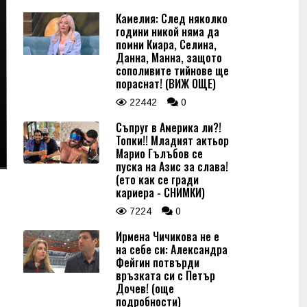
Камелия: След няколко
години никой няма да
помни Киара, Селина,
Данна, Манна, защото
сополивите тийнове ще
пораснат! (ВИЖ ОЩЕ)
22442
0
Съпруг в Америка ли?!
Топки!! Младият актьор
Марио Гълъбов се
пуска на Азис за слава!
(ето как се гради
кариера - СНИМКИ)
7224
0
Ирмена Чичикова не е
на себе си: Александра
Фейгин потвърди
връзката си с Петър
Дочев! (още
подробности)