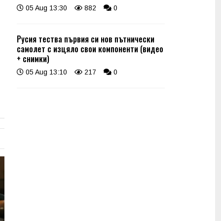
05 Aug 13:30
882
0
Русия тества първия си нов пътнически
самолет с изцяло свои компоненти (видео
+ снимки)
05 Aug 13:10
217
0