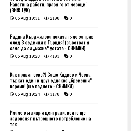
Наистина работи, правя го от месеци!
(ВИЖ ТУК)
05 Aug 19:31
2198
0
Радина Кърджилова показа тяло за грях
след 3 седмици в Гърция! (съветват я
само да си „махне“ устата - СНИМКИ)
05 Aug 19:28
4193
0
Как правят секс?! Сашо Кадиев и Чоева
търкат един в друг еднакво „бременни“
кореми! (ще паднете - СНИМКИ)
05 Aug 19:24
3178
0
Имаме въглищни централи, които ще
задоволят вътрешното потребление на
ток