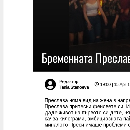
Бременната Преслав
Редактор:
19:00 | 15 Apr 
Tania Stanoeva
Преслава няма вид на жена в нап
Преслава притесни феновете си. И
даде живот на първото си дете, н
качва килограми, амбициозната пай
миналото Преси имаше проблеми с 