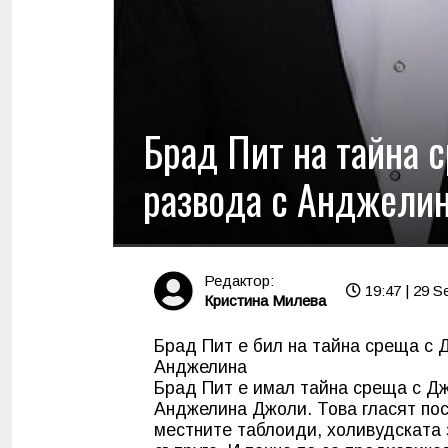
Брад Пит на тайна 
развода с Анджели
Редактор:
19:47 | 29 S
Кристина Милева
Брад Пит е бил на тайна среща с
Анджелина
Брад Пит е имал тайна среща с Д
Анджелина Джоли. Това гласят пос
местните таблоиди, холивудската 