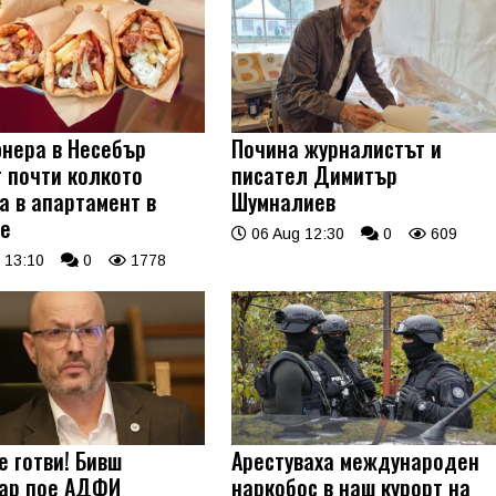
нера в Несебър
Почина журналистът и
т почти колкото
писател Димитър
а в апартамент в
Шумналиев
е
06 Aug 12:30
0
609
 13:10
0
1778
е готви! Бивш
Арестуваха международен
ар пое АДФИ
наркобос в наш курорт на