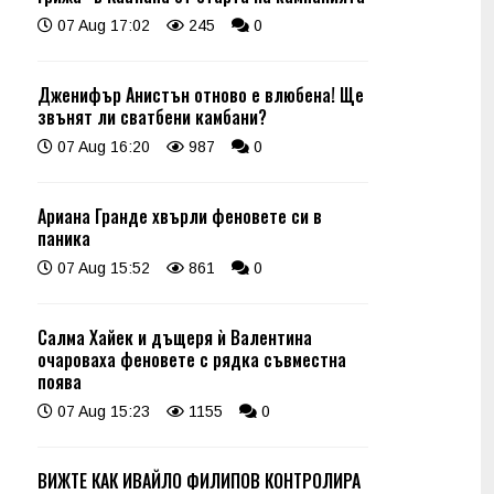
07 Aug 17:02
245
0
Дженифър Анистън отново е влюбена! Ще
звънят ли сватбени камбани?
07 Aug 16:20
987
0
Ариана Гранде хвърли феновете си в
паника
07 Aug 15:52
861
0
Салма Хайек и дъщеря ѝ Валентина
очароваха феновете с рядка съвместна
поява
07 Aug 15:23
1155
0
ВИЖТЕ КАК ИВАЙЛО ФИЛИПОВ КОНТРОЛИРА