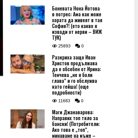
Боневата Нона Йотова
в потрес: Ама как може
хората да живеят в тая
София?! (ето какво я
извади от нерви – ВИЖ
ТУК)
25893
0
Разкриха защо Иван
Христов продължава
да е обсебен от Ирина:
Тенчева „не я боли
глава“ и го обслужва
като гейша! (още
подробности)
11683
0
Маги Джанаварова:
Направих топ тяло за
бански! (Потребители:
Ако това е „топ“,
минаваме на мъже –