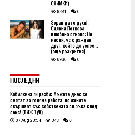
СНИМКИ)
8841
0
Зоран да го духа!!
Силвия Петкова
влюбена отново: Не
мисля, че е раждан
друг, който да успее...
(още разкрития)
6930
0
ПОСЛЕДНИ
Кобилкина ги разби: Мъжете днес се
смятат за голяма работа, но жените
свършват със собствената си ръка след
секс! (ВИЖ ТУК)
07 Aug 23:54
343
0