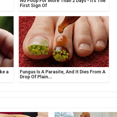
No Poop For More Than 2 Days - It's The
First Sign Of
ke a
Fungus Is A Parasite, And It Dies From A
Drop Of Plain...