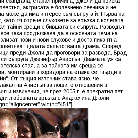
ли скандала, станал причина, Джоли да поиска
известно, актрисата е болезнено ревнива и не
на може да има интерес към съпруга й. Първа на
 като тя отрече слуховете за връзка с колегата
мал тайни срещи с бившата си съпруга. Разводът
все така продължава да е основната тема на
злизат нови и нови слухове и доста пикантна
оцветяват цялата съпътстваща драма. Според
ици преди Джоли да проговори за развода, Брад
 си съпруга Дженифър Анистън. Двамата уж са
отелска стая, а за тайната им среща се
и, монтирани в коридора на етажа се твърди в
йн". От същия източник става ясно, че
плакал на Анистън за лошите отношения в
ил и извинения, че през 2005 г. е прекратил пет
ради любовната връзка с Анджелина Джоли.
gn="aligncenter" width="451"]