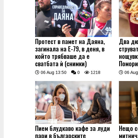
Протест в памет на Даяна,
Два дю
загинала на Е-79, в деня, в
струва
който трябваше да е
нощувк
сватбата ѝ (снимки)
Помори
06 Aug 13:50
0
1218
06 Aug
Пием блудкаво кафе за луди
Нещо с
пари в българските
митнич