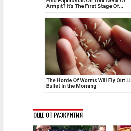
Find Papillomas On Your Neck Or
Armpit? It's The First Stage Of...
The Horde Of Worms Will Fly Out Li
Bullet In the Morning
ОЩЕ ОТ РАЗКРИТИЯ