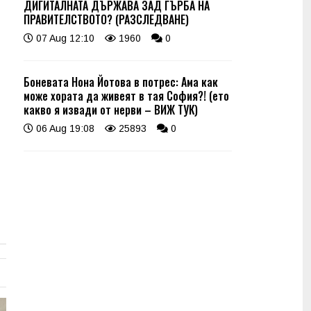
ДИГИТАЛНАТА ДЪРЖАВА ЗАД ГЪРБА НА
ПРАВИТЕЛСТВОТО? (РАЗСЛЕДВАНЕ)
07 Aug 12:10
1960
0
Боневата Нона Йотова в потрес: Ама как
може хората да живеят в тая София?! (ето
какво я извади от нерви – ВИЖ ТУК)
06 Aug 19:08
25893
0