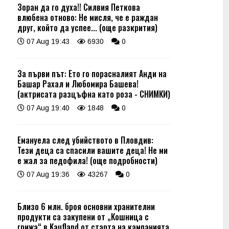
Зоран да го духа!! Силвия Петкова
влюбена отново: Не мисля, че е раждан
друг, който да успее... (още разкрития)
07 Aug 19:43
6930
0
За първи път: Ето го порасналият Анди на
Башар Рахал и Любомира Башева!
(актрисата разцъфна като роза - СНИМКИ)
07 Aug 19:40
1848
0
Емануела след убийството в Пловдив:
Тези деца са спасили вашите деца! Не ми
е жал за педофила! (още подробности)
07 Aug 19:36
43267
0
Близо 6 млн. броя основни хранителни
продукти са закупени от „Кошница с
грижа“ в Kaufland от старта на кампанията