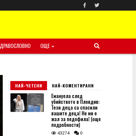
ЗДРАВОСЛОВНО
ОЩЕ
НАЙ-ЧЕТЕНИ
НАЙ-КОМЕНТИРАНИ
Емануела след
убийството в Пловдив:
Тези деца са спасили
вашите деца! Не ми е
жал за педофила! (още
подробности)
43274
0