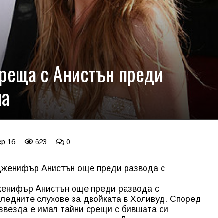
среща с Анистън преди
на
ep 16
623
0
 Дженифър Анистън още преди развода с
женифър Анистън още преди развода с
ледните слухове за двойката в Холивуд. Според
звезда е имал тайни срещи с бившата си