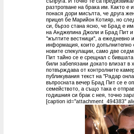
съпруга. И точно те са предизвика
разтрогване на брака им. Както е 
понася дори мисълта, че друга же
прицел бе Марийон Котияр, но след
си, бързо стана ясно, че Брад е и
на Анджелина Джоли и Брад Пит и 
"жълтите вестници", а ежедневно и
информация, които допълнително 
новите спекулации, само две седм
Пит тайно се е срещнал с бившата
били забелязани докато влизат в х
потвърждава от контролните камер
публикувания текст на "Радар онла
въпросната вечер Брад Пит се е о
семейството, а също така е отправ
годишния си брак с нея, точно за
[caption id="attachment_494383" ali