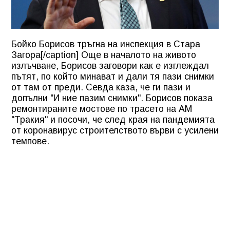
Бойко Борисов тръгна на инспекция в Стара
Загора[/caption] Още в началото на живото
излъчване, Борисов заговори как е изглеждал
пътят, по който минават и дали тя пази снимки
от там от преди. Севда каза, че ги пази и
допълни "И ние пазим снимки". Борисов показа
ремонтираните мостове по трасето на АМ
"Тракия" и посочи, че след края на пандемията
от коронавирус строителството върви с усилени
темпове.