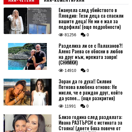
Емануела след убийството в
Пловдив: Тези деца са спасили
вашите деца! Не ми е жал за
педофила! (още подробности)
81256
0
Разделиха ли се с Палаханов?!
Алекс Раева се обясни в любов
на друг мъж, мрежата завря!
(СНИМКИ)
14910
0
Зоран да го духа!! Силвия
Петкова влюбена отново: Не
мисля, че е раждан друг, който
да успее... (още разкрития)
11991
0
Близо година след раздялата:
Ивана РАЗТЪРСИ с истината за
Стояна! (двете бяха повече от