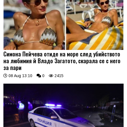
Симона Пейчева отиде на море след убийството
на любимия й Владо Загатото, скарала се с него
за пари
08 Aug 13:10
0
2415