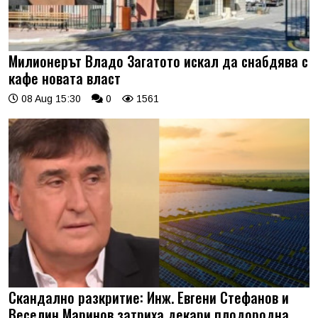
Милионерът Владо Загатото искал да снабдява с
кафе новата власт
08 Aug 15:30
0
1561
Скандално разкритие: Инж. Евгени Стефанов и
Веселин Маринов затриха декари плодородна