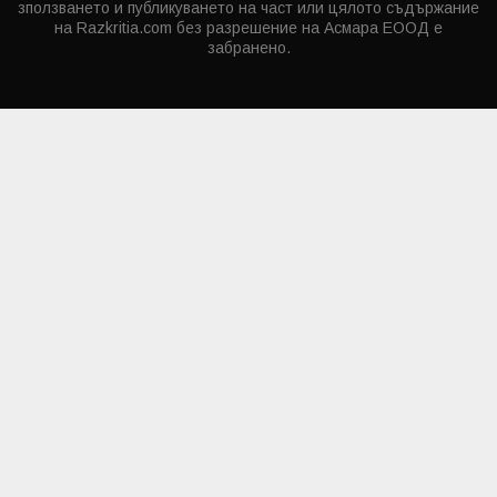
зползването и публикуването на част или цялото съдържание
на Razkritia.com без разрешение на Асмара ЕООД е
забранено.