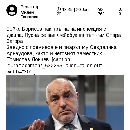
Редактор:
13:45 | 20 Jun
Милен
20
763
0
Георгиев
Бойко Борисов пак тръгна на инспекция с
джипа. Пусна се във Фейсбук на път към Стара
Загора!
Заедно с премиера е и пиарът му Севдалина
Арнаудова, както и неговият заместник
Томислав Дончев. [caption
id="attachment_632295" align="alignleft"
width="300"]