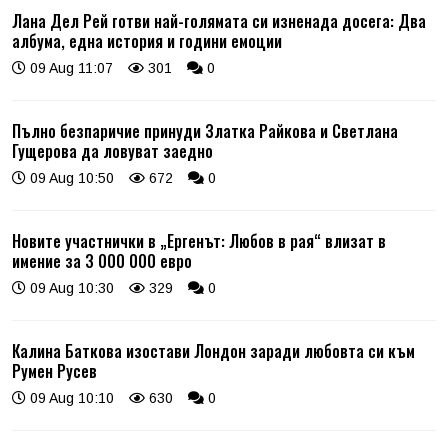
Лана Дел Рей готви най-голямата си изненада досега: Два
албума, една история и години емоции
09 Aug 11:07
301
0
Пълно безпаричие принуди Златка Райкова и Светлана
Гущерова да ловуват заедно
09 Aug 10:50
672
0
Новите участнички в „Ергенът: Любов в рая“ влизат в
имение за 3 000 000 евро
09 Aug 10:30
329
0
Калина Баткова изостави Лондон заради любовта си към
Румен Русев
09 Aug 10:10
630
0