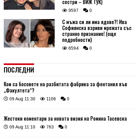
сестри – ВИЖ ТУК)
9597
0
С мъжа си ли има ядове?! Ива
Софиянска взриви мрежата със
странно признание! (още
подробности)
6594
0
ПОСЛЕДНИ
Кои са босовете на разбитата фабрика за фентанил във
„Факултета“?
09 Aug 11:30
1106
0
Жестоки коментари за новата визия на Ромина Тасевска
09 Aug 11:10
763
0