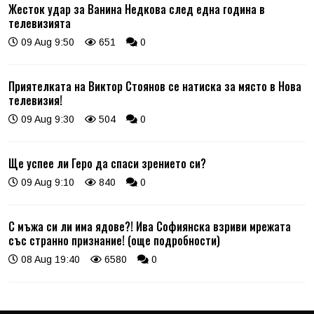
Жесток удар за Ванина Недкова след една година в
телевизията
09 Aug 9:50
651
0
Приятелката на Виктор Стоянов се натиска за място в Нова
телевизия!
09 Aug 9:30
504
0
Ще успее ли Геро да спаси зрението си?
09 Aug 9:10
840
0
С мъжа си ли има ядове?! Ива Софиянска взриви мрежата
със странно признание! (още подробности)
08 Aug 19:40
6580
0