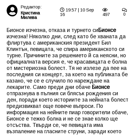
Редактор:
19:57 | 10 Sep
Кристина
16
497
0
Милева
Бионсе изчезна, отказа и турнето си
Бионсе
изчезна! Няколко дни, след като бе хваната да
флиртува с американския президент Бил
Клинтън, певицата, че спира американското си
турне. Причините за решението й са неясни, но
официалната версия е, че красавицата е болна
от мистериозна болест. Тя не излезе да пее на
последния си концерт, за което на публиката бе
казано, че се е случило по нареждане на
лекарите. Само преди дни обаче
Бионсе
отпразнува в пълния си блясък рождения си
ден, поради което историите за нейната болест
предизвикват още повече въпроси. По
информация на нейните пиар говорители обаче,
Бионсе е тежко болна и не се знае колко ще
отсъства. Твърди се, че певицата има
възпаление на гласните струни, заради което