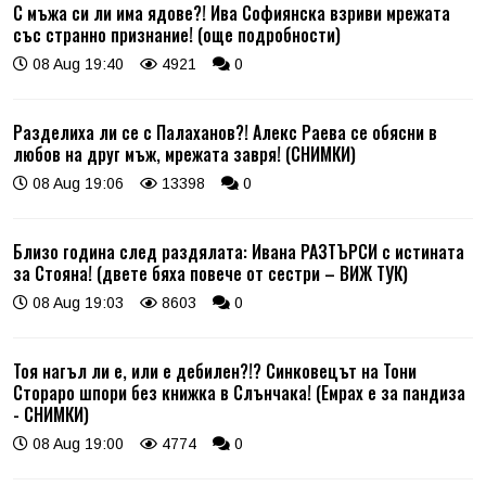
С мъжа си ли има ядове?! Ива Софиянска взриви мрежата
със странно признание! (още подробности)
08 Aug 19:40
4921
0
Разделиха ли се с Палаханов?! Алекс Раева се обясни в
любов на друг мъж, мрежата завря! (СНИМКИ)
08 Aug 19:06
13398
0
Близо година след раздялата: Ивана РАЗТЪРСИ с истината
за Стояна! (двете бяха повече от сестри – ВИЖ ТУК)
08 Aug 19:03
8603
0
Тоя нагъл ли е, или е дебилен?!? Синковецът на Тони
Стораро шпори без книжка в Слънчака! (Емрах е за пандиза
- СНИМКИ)
08 Aug 19:00
4774
0