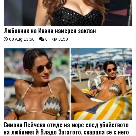
Любовник на Ивана намерен заклан
08 Aug 13:50
0
3150
Симона Пейчева отиде на море след убийството
на любимия й Владо Загатото, скарала се с него