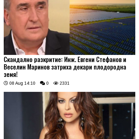
Скандално разкритие: Инж. Евгени Стефанов и
Веселин Маринов затриха декари плодородна
земя!
08 Aug 14:10
0
2331