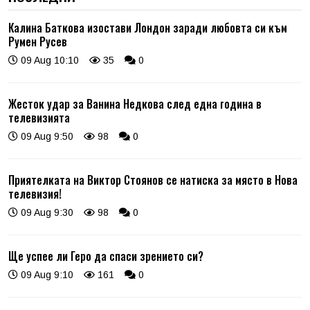
Калина Баткова изостави Лондон заради любовта си към
Румен Русев
09 Aug 10:10
35
0
Жесток удар за Ванина Недкова след една година в
телевизията
09 Aug 9:50
98
0
Приятелката на Виктор Стоянов се натиска за място в Нова
телевизия!
09 Aug 9:30
98
0
Ще успее ли Геро да спаси зрението си?
09 Aug 9:10
161
0