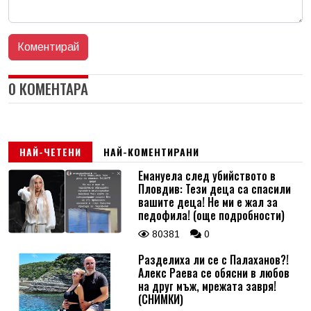
0 КОМЕНТАРА
НАЙ-ЧЕТЕНИ
НАЙ-КОМЕНТИРАНИ
Емануела след убийството в
Пловдив: Тези деца са спасили
вашите деца! Не ми е жал за
педофила! (още подробности)
80381
0
Разделиха ли се с Палаханов?!
Алекс Раева се обясни в любов
на друг мъж, мрежата завря!
(СНИМКИ)