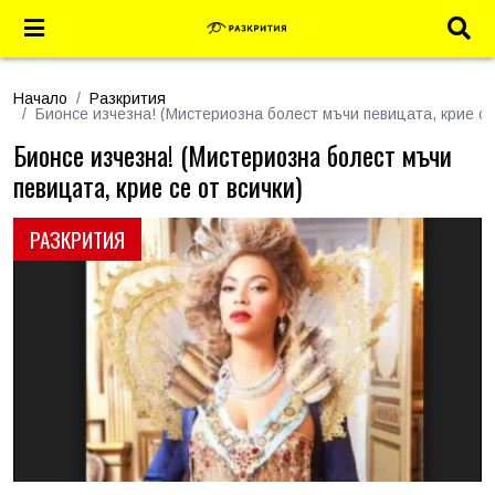
Начало
Разкрития
Бионсе изчезна! (Мистериозна болест мъчи певицата, крие се
Бионсе изчезна! (Мистериозна болест мъчи
певицата, крие се от всички)
РАЗКРИТИЯ