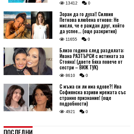
13412
0
Зоран да го духа!! Силвия
Петкова влюбена отново: Не
мисля, че е раждан друг, който
да успее... (още разкрития)
11655
0
Близо година след раздялата:
Ивана РАЗТЪРСИ с истината за
Стояна! (двете бяха повече от
сестри – ВИЖ ТУК)
8610
0
С мъжа си ли има ядове?! Ива
Софиянска взриви мрежата със
странно признание! (още
подробности)
4921
0
ПОСЛЕДНИ