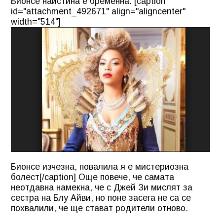
Бионсе наистина е бременна. [caption
id="attachment_492671" align="aligncenter"
width="514"]
Бионсе изчезна, повалила я е мистериозна
болест[/caption] Още повече, че самата
неотдавна намекна, че с Джей Зи мислят за
сестра на Блу Айви, но поне засега не са се
похвалили, че ще стават родители отново.