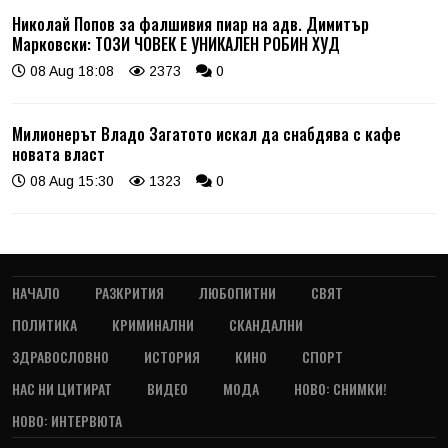
Николай Попов за фалшивия пиар на адв. Димитър
Марковски: ТОЗИ ЧОВЕК Е УНИКАЛЕН РОБИН ХУД
08 Aug 18:08
2373
0
Милионерът Владо Загатото искал да снабдява с кафе
новата власт
08 Aug 15:30
1323
0
НАЧАЛО
РАЗКРИТИЯ
ЛЮБОПИТНИ
СВЯТ
ПОЛИТИКА
КРИМИНАЛНИ
СКАНДАЛНИ
ЗДРАВОСЛОВНО
ИСТОРИЯ
КИНО
СПОРТ
НАС НИ ЦИТИРАТ
ВИДЕО
МОДА
НОВО: СНИМКИ!
НОВО: ИНТЕРВЮТА