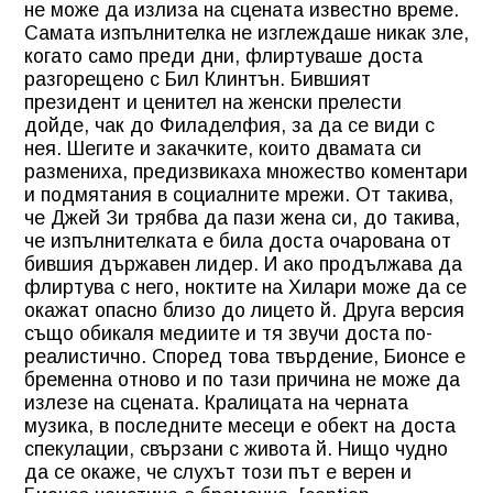
не може да излиза на сцената известно време.
Самата изпълнителка не изглеждаше никак зле,
когато само преди дни, флиртуваше доста
разгорещено с Бил Клинтън. Бившият
президент и ценител на женски прелести
дойде, чак до Филаделфия, за да се види с
нея. Шегите и закачките, които двамата си
размениха, предизвикаха множество коментари
и подмятания в социалните мрежи. От такива,
че Джей Зи трябва да пази жена си, до такива,
че изпълнителката е била доста очарована от
бившия държавен лидер. И ако продължава да
флиртува с него, ноктите на Хилари може да се
окажат опасно близо до лицето й. Друга версия
също обикаля медиите и тя звучи доста по-
реалистично. Според това твърдение, Бионсе е
бременна отново и по тази причина не може да
излезе на сцената. Кралицата на черната
музика, в последните месеци е обект на доста
спекулации, свързани с живота й. Нищо чудно
да се окаже, че слухът този път е верен и