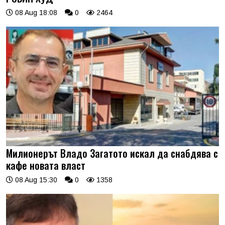
08 Aug 18:08
0
2464
Милионерът Владо Загатото искал да снабдява с
кафе новата власт
08 Aug 15:30
0
1358