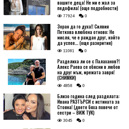
вашите деца! Не ми е жал за
педофила! (още подробности)
77924
0
Зоран да го духа!! Силвия
Петкова влюбена отново: Не
мисля, че е раждан друг, който
да успее... (още разкрития)
11081
0
Разделиха ли се с Палаханов?!
Алекс Раева се обясни в любов
на друг мъж, мрежата завря!
(СНИМКИ)
4858
0
Близо година след раздялата:
Ивана РАЗТЪРСИ с истината за
Стояна! (двете бяха повече от
сестри – ВИЖ ТУК)
3045
0