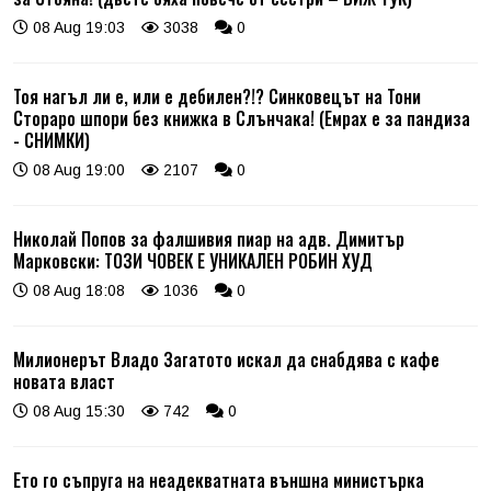
08 Aug 19:03
3038
0
Тоя нагъл ли е, или е дебилен?!? Синковецът на Тони
Стораро шпори без книжка в Слънчака! (Емрах е за пандиза
- СНИМКИ)
08 Aug 19:00
2107
0
Николай Попов за фалшивия пиар на адв. Димитър
Марковски: ТОЗИ ЧОВЕК Е УНИКАЛЕН РОБИН ХУД
08 Aug 18:08
1036
0
Милионерът Владо Загатото искал да снабдява с кафе
новата власт
08 Aug 15:30
742
0
Ето го съпруга на неадекватната външна министърка