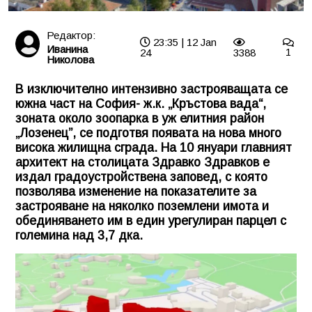
Редактор:
23:35 | 12 Jan
Иванина
24
3388
1
Николова
В изключително интензивно застрояващата се
южна част на София- ж.к. „Кръстова вада“,
зоната около зоопарка в уж елитния район
„Лозенец”, се подготвя появата на нова много
висока жилищна сграда. На 10 януари главният
архитект на столицата Здравко Здравков е
издал градоустройствена заповед, с която
позволява изменение на показателите за
застрояване на няколко поземлени имота и
обединяването им в един урегулиран парцел с
големина над 3,7 дка.