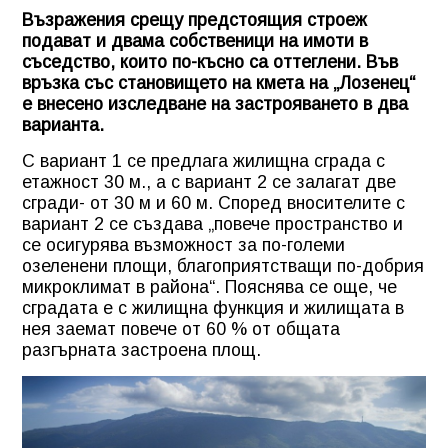
Възражения срещу предстоящия строеж
подават и двама собственици на имоти в
съседство, които по-късно са оттеглени. Във
връзка със становището на кмета на „Лозенец“
е внесено изследване на застрояването в два
варианта.
С вариант 1 се предлага жилищна сграда с
етажност 30 м., а с вариант 2 се залагат две
сгради- от 30 м и 60 м. Според вносителите с
вариант 2 се създава „повече пространство и
се осигурява възможност за по-големи
озеленени площи, благоприятстващи по-добрия
микроклимат в района“. Пояснява се още, че
сградата е с жилищна функция и жилищата в
нея заемат повече от 60 % от общата
разгърната застроена площ.