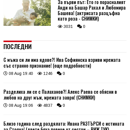
За първи път: Ето го порасналият
Анди на Башар Рахал и Любомира
Башева! (актрисата разцъфна
като роза - СНИМКИ)
3031
0
ПОСЛЕДНИ
С мъжа си ли има ядове?! Ива Софиянска взриви мрежата
със странно признание! (още подробности)
08 Aug 19:40
1246
0
Разделиха ли се с Палаханов?! Алекс Раева се обясни в
любов на друг мъж, мрежата завря! (СНИМКИ)
08 Aug 19:06
4837
0
Близо година след раздялата: Ивана РАЗТЪРСИ с истината
за Стояна! (двете бяха повече от сестри – ВИЖ ТУК)