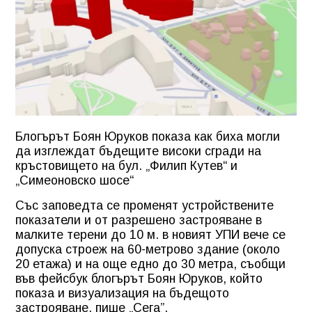
Блогърът Боян Юруков показа как биха могли
да изглеждат бъдещите високи сгради на
кръстовището на бул. „Филип Кутев“ и
„Симеоновско шосе“
Със заповедта се променят устройствените
показатели и от разрешено застрояване в
малките терени до 10 м. в новият УПИ вече се
допуска строеж на 60-метрово здание (около
20 етажа) и на още едно до 30 метра, съобщи
във фейсбук блогърът Боян Юруков, който
показа и визуализация на бъдещото
застрояване, пише
„Сега”
.