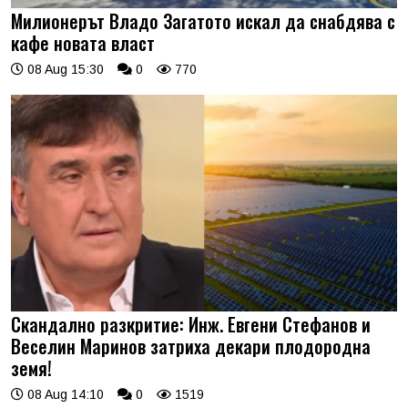
Милионерът Владо Загатото искал да снабдява с
кафе новата власт
08 Aug 15:30
0
770
Скандално разкритие: Инж. Евгени Стефанов и
Веселин Маринов затриха декари плодородна
земя!
08 Aug 14:10
0
1519