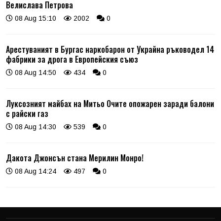
Велислава Петрова
08 Aug 15:10
2002
0
Арестуваният в Бургас наркобарон от Украйна ръководел 14
фабрики за дрога в Европейския съюз
08 Aug 14:50
434
0
Луксозният майбах на Митьо Очите опожарен заради балони
с райски газ
08 Aug 14:30
539
0
Дакота Джонсън стана Мерилин Монро!
08 Aug 14:24
497
0