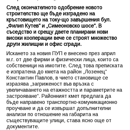
След окончателното одобрение новото
строителство ще бъде изградено на
кръстовището на току-що завършения бул.
„Филип Кутев“ и „Симеоновско шосе“. В
съседство и срещу двете планирани нови
високи кооперации вече се строят множество
други жилищни и офис сгради.
Искането за новия ПУП е внесено през април
м.г. от две фирми и физически лица, които са
собственици на имотите. След това преписката
е изпратена до кмета на район „Лозенец“
Константин Павлов, в чието становище се
изразява „загриженост във връзка с
увеличаването на етажността и параметрите на
застрояване“. Районният кмет предлага да
бъде направено транспортно-комуникационно
проучване и да се извършат допълнителни
анализи по отношение на габарита на
съществуващите улици, става ясно още от
документите.