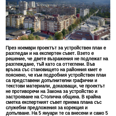
През ноември проектът за устройствен план е
разгледан и на експертен съвет. Взето е
решение, че двете възражения не подлежат на
разглеждане, тъй като са оттеглени. Във
връзка със становището на районния кмет е
пояснено, че към подробния устройствен план
са представени допълнителни графични и
текстови материали, доказващи, че проектът
не противоречи на Закона за устройство и
застрояване на Столична община. В крайна
сметка експертният съвет приема плана със
служебни предложения за корекция и
допълване. На 5 януари те са внесени и само 5