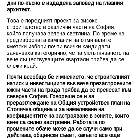
дни по-късно е издадена заповед на главния
архитект.
Това е поредният проект за високо
строителство в различни части на София,
който получава зелена светлина. По време на
предизборната кампания на отминалите
кметски избори почти всички кандидати
заявяваха категорично, че на уплътняването на
вече съществуващите квартали трябва да се
сложи край.
Почти всеобщо бе и мнението, че строителният
натиск и инвестициите във вече презастроените
южни части на града трябва да се пренесат към
северна София. Говореше се и за
преразглеждане на Общия устройствен план на
Столична община и за намаляване на
коефициентите на застрояване в зоните, които
вече са силно застроени. Работата по
промените обаче може да се случи само при
дейсгващ общински съвет, какъвто все още