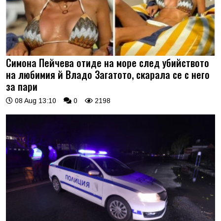
Симона Пейчева отиде на море след убийството
на любимия й Владо Загатото, скарала се с него
за пари
08 Aug 13:10
0
2198