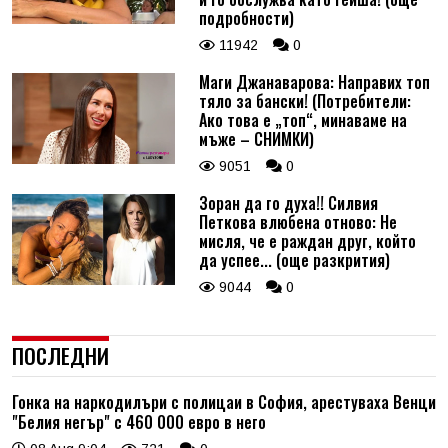
подробности)
11942
0
Маги Джанаварова: Направих топ
тяло за бански! (Потребители:
Ако това е „топ“, минаваме на
мъже – СНИМКИ)
9051
0
Зоран да го духа!! Силвия
Петкова влюбена отново: Не
мисля, че е раждан друг, който
да успее... (още разкрития)
9044
0
ПОСЛЕДНИ
Гонка на наркодилъри с полицаи в София, арестуваха Венци
"Белия негър" с 460 000 евро в него