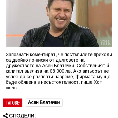
Запознати коментират, че постъпилите приходи
са двойно по-ниски от дълговете на
дружеството на Асен Блатечки. Собственият й
капитал възлиза на 68 000 лв. Ако актьорът не
успее да се разплати навреме, фирмата му ще
бъде обявена в несъстоятелност, пише Хот
нюлс.
ТАГОВЕ:
Асен Блатечки
СПОДЕЛИ: