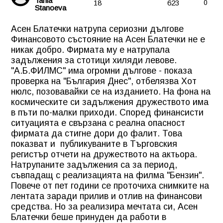
Tania
18
623
0
Stanoeva
Асен Блатечки натрупа сериозни дългове
Финансовото състояние на Асен Блатечки не е
никак добро. Фирмата му е натрупала
задължения за стотици хиляди левове.
"А.Б.ФИЛМС" има огромни дългове - показа
проверка на "България Днес", отбелязва Хот
нюлс, позовавайки се на изданието. На фона на
космическите си задължения дружеството има
в пъти по-малки приходи. Според финансисти
ситуацията е свързана с реална опасност
фирмата да стигне дори до фалит. Това
показват и публикуваните в Търговския
регистър отчети на дружеството на актьора.
Натрупаните задължения са за период,
съвпадащ с реализацията на филма "Бензин".
Повече от пет години се проточиха снимките на
лентата заради прилив и отлив на финансови
средства. Но за реализира мечтата си, Асен
Блатечки беше принуден да работи в