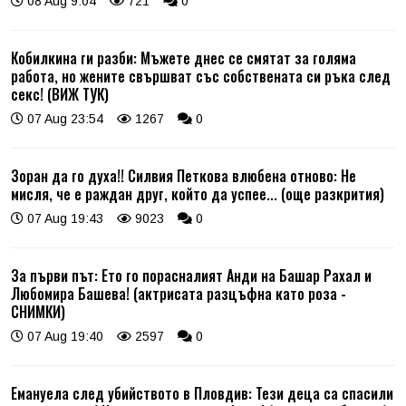
08 Aug 9:04
721
0
Кобилкина ги разби: Мъжете днес се смятат за голяма
работа, но жените свършват със собствената си ръка след
секс! (ВИЖ ТУК)
07 Aug 23:54
1267
0
Зоран да го духа!! Силвия Петкова влюбена отново: Не
мисля, че е раждан друг, който да успее... (още разкрития)
07 Aug 19:43
9023
0
За първи път: Ето го порасналият Анди на Башар Рахал и
Любомира Башева! (актрисата разцъфна като роза -
СНИМКИ)
07 Aug 19:40
2597
0
Емануела след убийството в Пловдив: Тези деца са спасили