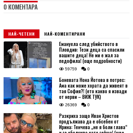
0 КОМЕНТАРА
НАЙ-ЧЕТЕНИ
НАЙ-КОМЕНТИРАНИ
Емануела след убийството в
Пловдив: Тези деца са спасили
вашите деца! Не ми е жал за
педофила! (още подробности)
59759
0
Боневата Нона Йотова в потрес:
Ама как може хората да живеят в
тая София?! (ето какво я извади
от нерви – ВИЖ ТУК)
26369
0
Разкриха защо Иван Христов
продължава да е обсебен от
Ирина: Тенчева „не я боли глава“
и го обслужва като гейша! (още