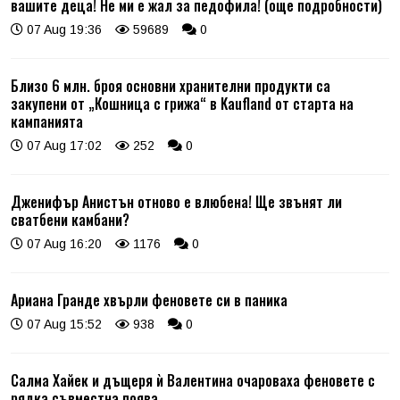
вашите деца! Не ми е жал за педофила! (още подробности)
07 Aug 19:36
59689
0
Близо 6 млн. броя основни хранителни продукти са
закупени от „Кошница с грижа“ в Kaufland от старта на
кампанията
07 Aug 17:02
252
0
Дженифър Анистън отново е влюбена! Ще звънят ли
сватбени камбани?
07 Aug 16:20
1176
0
Ариана Гранде хвърли феновете си в паника
07 Aug 15:52
938
0
Салма Хайек и дъщеря ѝ Валентина очароваха феновете с
рядка съвместна поява