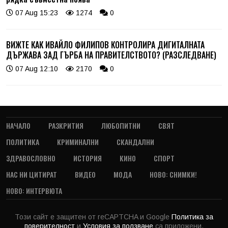
07 Aug 15:23
1274
0
ВИЖТЕ КАК ИВАЙЛО ФИЛИПОВ КОНТРОЛИРА ДИГИТАЛНАТА
ДЪРЖАВА ЗАД ГЪРБА НА ПРАВИТЕЛСТВОТО? (РАЗСЛЕДВАНЕ)
07 Aug 12:10
2170
0
НАЧАЛО
РАЗКРИТИЯ
ЛЮБОПИТНИ
СВЯТ
ПОЛИТИКА
КРИМИНАЛНИ
СКАНДАЛНИ
ЗДРАВОСЛОВНО
ИСТОРИЯ
КИНО
СПОРТ
НАС НИ ЦИТИРАТ
ВИДЕО
МОДА
НОВО: СНИМКИ!
НОВО: ИНТЕРВЮТА
Този сайт е защитен от reCAPTCHA и Google
Политика за
поверителност
и
Условия за ползване
са приложени.