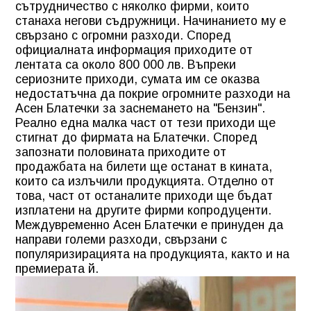
сътрудничество с няколко фирми, които
станаха негови съдружници. Начинанието му е
свързано с огромни разходи. Според
официалната информация приходите от
лентата са около 800 000 лв. Въпреки
сериозните приходи, сумата им се оказва
недостатъчна да покрие огромните разходи на
Асен Блатечки за заснемането на "Бензин".
Реално една малка част от тези приходи ще
стигнат до фирмата на Блатечки. Според
запознати половината приходите от
продажбата на билети ще останат в кината,
които са излъчили продукцията. Отделно от
това, част от останалите приходи ще бъдат
изплатени на другите фирми копродуценти.
Междувременно Асен Блатечки е принуден да
направи големи разходи, свързани с
популяризирацията на продукцията, както и на
премиерата й.