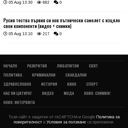
05 Aug 13:30
882
0
Русия тества първия си нов пътнически самолет с изцяло
свои компоненти (видео + снимки)
05 Aug 13:10
217
0
НАЧАЛО
РАЗКРИТИЯ
ЛЮБОПИТНИ
СВЯТ
ПОЛИТИКА
КРИМИНАЛНИ
СКАНДАЛНИ
ЗДРАВОСЛОВНО
ИСТОРИЯ
КИНО
СПОРТ
НАС НИ ЦИТИРАТ
ВИДЕО
МОДА
НОВО: СНИМКИ!
НОВО: ИНТЕРВЮТА
Този сайт е защитен от reCAPTCHA и Google
Политика за
поверителност
и
Условия за ползване
са приложени.