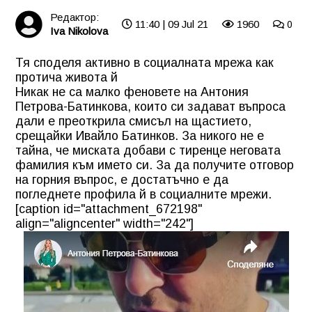
Редактор:
11:40 | 09 Jul 21
1960
0
Iva Nikolova
Тя споделя активно в социалната мрежа как
протича живота й
Никак не са малко феновете на Антония
Петрова-Батинкова, които си задават въпроса
дали е преоткрила смисъл на щастието,
срещайки Ивайло Батинков. За никого не е
тайна, че миската добави с тиренце неговата
фамилия към името си. За да получите отговор
на горния въпрос, е достатъчно е да
погледнете профила й в социалните мрежи.
[caption id="attachment_672198"
align="aligncenter" width="242"]