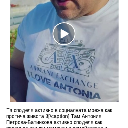
Тя споделя активно в социалната мрежа как
протича живота й[/caption] Там Антония
Петрова-Батинкова активно споделя как