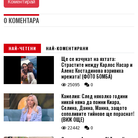
0 КОМЕНТАРА
НАЙ-ЧЕТЕНИ
НАЙ-КОМЕНТИРАНИ
Ще се изчукат на яхтата:
Страстите между Карлос Насар и
Алекс Костадинова взривиха
мрежата! (ФОТО БОМБА)
25095
0
Камелия: След няколко години
никой няма да помни Киара,
Селина, Данна, Манна, защото
сополивите тийнове ще пораснат!
(ВИЖ ОЩЕ)
22442
0