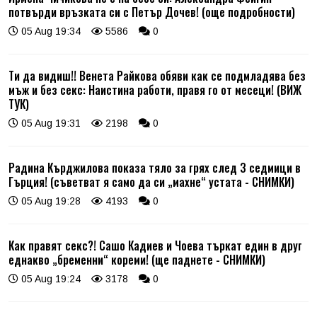
потвърди връзката си с Петър Дочев! (още подробности)
05 Aug 19:34
5586
0
Ти да видиш!! Венета Райкова обяви как се подмладява без
мъж и без секс: Наистина работи, правя го от месеци! (ВИЖ
ТУК)
05 Aug 19:31
2198
0
Радина Кърджилова показа тяло за грях след 3 седмици в
Гърция! (съветват я само да си „махне“ устата - СНИМКИ)
05 Aug 19:28
4193
0
Как правят секс?! Сашо Кадиев и Чоева търкат един в друг
еднакво „бременни“ кореми! (ще паднете - СНИМКИ)
05 Aug 19:24
3178
0