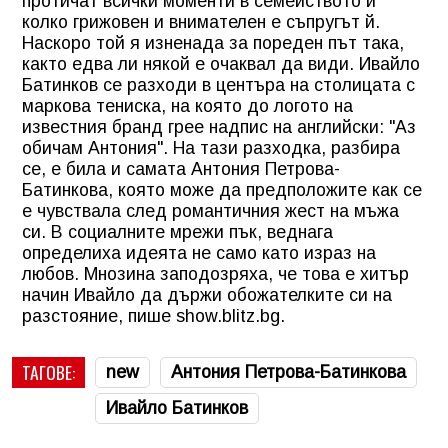
протичат всички моменти в семейството и
колко грижовен и внимателен е съпругът й.
Наскоро той я изненада за пореден път така,
както едва ли някой е очаквал да види. Ивайло
Батинков се разходи в центъра на столицата с
маркова тениска, на която до логото на
известния бранд грее надпис на английски: "Аз
обичам Антония". На тази разходка, разбира
се, е била и самата Антония Петрова-
Батинкова, която може да предположите как се
е чувствала след романтичния жест на мъжа
си. В социалните мрежи пък, веднага
определиха идеята не само като израз на
любов. Мнозина заподозряха, че това е хитър
начин Ивайло да държи обожателките си на
разстояние, пише show.blitz.bg.
ТАГОВЕ:
new
Антония Петрова-Батинкова
Ивайло Батинков