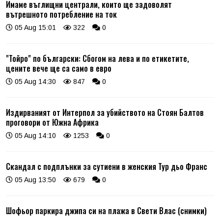
Имаме въглищни централи, които ще задоволят
вътрешното потребление на ток
05 Aug 15:01
322
0
"Тойро" по български: Сбогом на лева и по етикетите,
цените вече ще са само в евро
05 Aug 14:30
847
0
Издирваният от Интерпол за убийството на Стоян Балтов
проговори от Южна Африка
05 Aug 14:10
1253
0
Скандал с подплънки за сутиени в женския Тур дьо Франс
05 Aug 13:50
679
0
Шофьор паркира джипа си на плажа в Свети Влас (снимки)