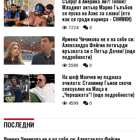
Съпруг в Америка ли?! Топки!!
Младият актьор Марио Гълъбов
се пуска на Азис за слава! (ето
как се гради кариера - СНИМКИ)
7224
0
Ирмена Чичикова не е на себе си:
Александра Фейгин потвърди
връзката си с Петър Дочев! (още
подробности)
5586
0
На шеф Манчев му паднаха
очилата: Станимир Гъмов скочи
сексуално на Маца в
„Черешката“! (още подробности)
4599
0
ПОСЛЕДНИ
Ирмена Чичикова не е на себе си: Александра Фейгин