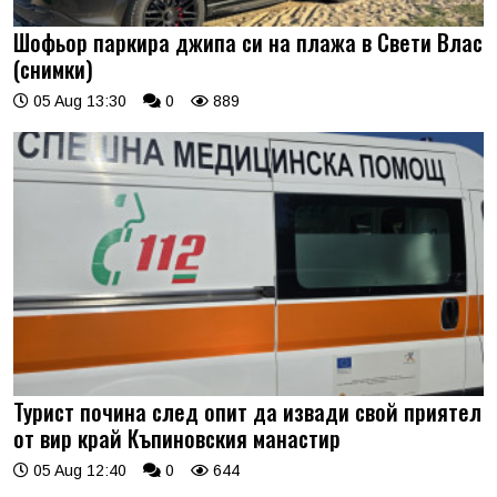
Шофьор паркира джипа си на плажа в Свети Влас
(снимки)
05 Aug 13:30
0
889
Турист почина след опит да извади свой приятел
от вир край Къпиновския манастир
05 Aug 12:40
0
644