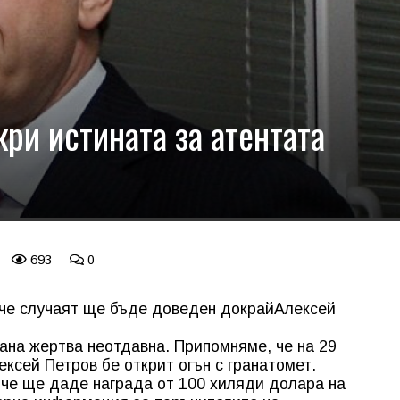
ри истината за атентата
693
0
че случаят ще бъде доведен докрай
Алексей
тана жертва неотдавна. Припомняме, че на 29
ксей Петров бе открит огън с гранатомет.
 че ще даде награда от 100 хиляди долара на