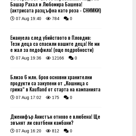
Башар Рахал и Любомира Башева!
(актрисата разцъфна като роза - СНИМКИ)
07 Aug 19:40
784
0
Емануела след убийството в Пловдив:
Тези деца са спасили вашите деца! Не ми
е жал за педофила! (още подробности)
07 Aug 19:36
12166
0
Близо 6 млн. броя основни хранителни
продукти са закупени от „Кошница с
грижа“ в Kaufland от старта на кампанията
07 Aug 17:02
175
0
Дженифър Анистън отново е влюбена! Ще
звънят ли сватбени камбани?
07 Aug 16:20
812
0