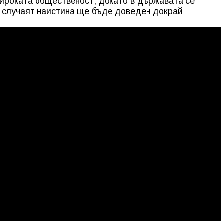
ироката общественост, докато в държавата се
 случаят наистина ще бъде доведен докрай