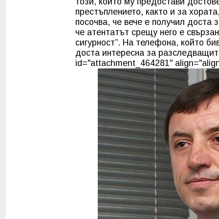
този, който му предостави досто
престъплението, както и за хората
посочва, че вече е получил доста 
че атентатът срещу него е свърза
сигурност”. На телефона, който б
доста интересна за разследващите
id="attachment_464281" align="align