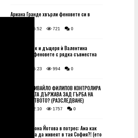
Ариана Гранде хвърли феновете си в
паника
07 Aug 15:52
721
0
Салма Хайек и дъщеря ѝ Валентина
очароваха феновете с рядка съвместна
поява
07 Aug 15:23
994
0
ВИЖТЕ КАК ИВАЙЛО ФИЛИПОВ КОНТРОЛИРА
ДИГИТАЛНАТА ДЪРЖАВА ЗАД ГЪРБА НА
ПРАВИТЕЛСТВОТО? (РАЗСЛЕДВАНЕ)
07 Aug 12:10
1757
0
Боневата Нона Йотова в потрес: Ама как
може хората да живеят в тая София?! (ето