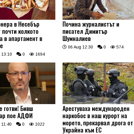
нера в Несебър
Почина журналистът и
т почти колкото
писател Димитър
а в апартамент в
Шумналиев
е
06 Aug 12:30
0
574
 13:10
0
1694
е готви! Бивш
Арестуваха международен
ар пое АДФИ
наркобос в наш курорт на
морето, прекарвал дрога от
 11:40
0
1022
Украйна към ЕС