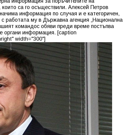
верна информация за поръчителите на
, които са го осъществили. Алексей Петров
значима информация по случая и е категоричен,
н с работата му в Държавна агенция „Национална
ившият командос обяви преди време постъпва
 органи информация. [caption
right" width="300"]