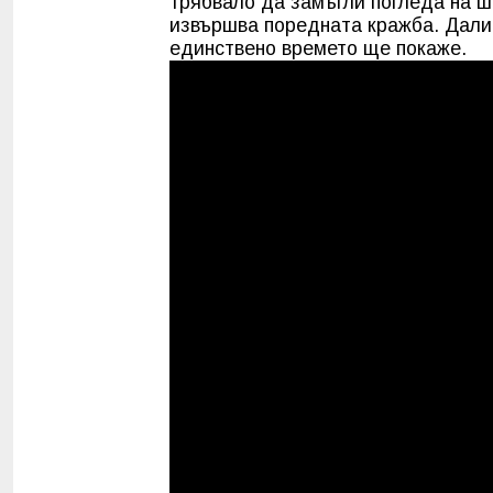
трябвало да замъгли погледа на ш
извършва поредната кражба. Дали
единствено времето ще покаже.