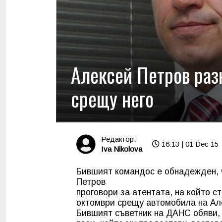
Алексей Петров разк
срещу него
Редактор:
16:13 | 01 Dec 15
Iva Nikolova
Бившият командос е обнадежден, 
Петров
проговори за атентата, на който с
октомври срещу автомобила на Але
Бившият съветник на
ДАНС
обяви,