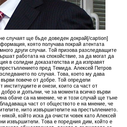
е случаят ще бъде доведен докрай[/caption]
нформация, която получава покрай атентата
много други случаи. Той призова разследващите
вършат работата на спокойствие, за да могат да
ия в солидни доказателства и да изправят
 престъплението пред Темида. Алексей Петров
зследването по случая. Това, което му дава
 върви повече от добре. Той определи
 институциите и онези, които са част от
 добро и допълни, че за момента всичко върви
ина обаче са на мнение, че и този случай ще тъне
обладаваща част от обществото е на мнение, че
ителите, нито извършителите на престъплението.
е някой, който иска да очисти човек като Алексей
ни извършители. Това е поредния дим, който е