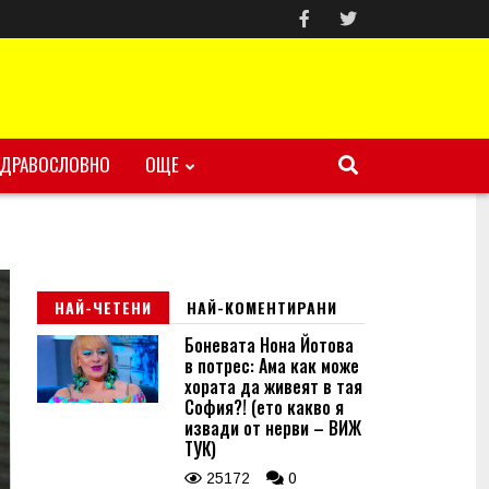
ЗДРАВОСЛОВНО
ОЩЕ
НАЙ-ЧЕТЕНИ
НАЙ-КОМЕНТИРАНИ
Боневата Нона Йотова
в потрес: Ама как може
хората да живеят в тая
София?! (ето какво я
извади от нерви – ВИЖ
ТУК)
25172
0