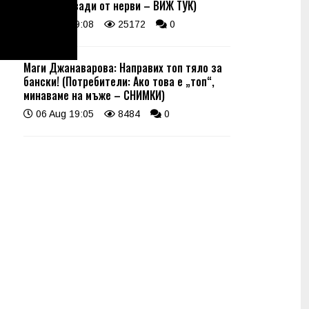
какво я извади от нерви – ВИЖ ТУК)
06 Aug 19:08
25172
0
Маги Джанаварова: Направих топ тяло за
бански! (Потребители: Ако това е „топ“,
минаваме на мъже – СНИМКИ)
06 Aug 19:05
8484
0