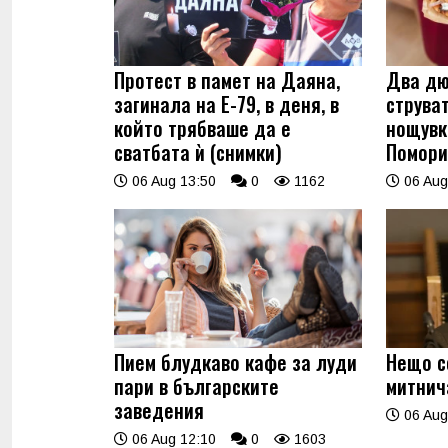
Протест в памет на Даяна,
Два дю
загинала на Е-79, в деня, в
струва
който трябваше да е
нощувк
сватбата ѝ (снимки)
Помори
06 Aug 13:50
0
1162
06 Aug
Пием блудкаво кафе за луди
Нещо с
пари в българските
митнич
заведения
06 Aug
06 Aug 12:10
0
1603