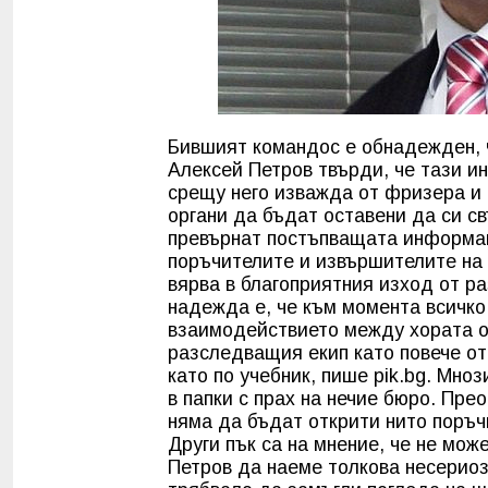
Бившият командос е обнадежден, ч
Алексей Петров твърди, че тази и
срещу него изважда от фризера и 
органи да бъдат оставени да си с
превърнат постъпващата информац
поръчителите и извършителите на
вярва в благоприятния изход от ра
надежда е, че към момента всичко
взаимодействието между хората от
разследващия екип като повече от
като по учебник, пише pik.bg. Мноз
в папки с прах на нечие бюро. Пре
няма да бъдат открити нито поръч
Други пък са на мнение, че не мож
Петров да наеме толкова несериоз