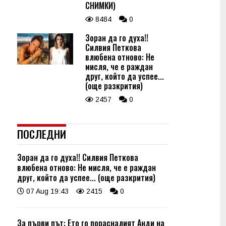
СНИМКИ)
8484
0
Зоран да го духа!!
Силвия Петкова
влюбена отново: Не
мисля, че е раждан
друг, който да успее...
(още разкрития)
2457
0
ПОСЛЕДНИ
Зоран да го духа!! Силвия Петкова
влюбена отново: Не мисля, че е раждан
друг, който да успее... (още разкрития)
07 Aug 19:43
2415
0
За първи път: Ето го порасналият Анди на