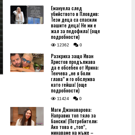
Емануела след
убийството в Пловдив:
Тези деца са спасили
вашите деца! Не ми е
жал за педофила! (още
подробности)
12362
0
Разкриха защо Иван
Христов продължава
да е обсебен от Ирина:
Тенчева „не я боли
глава“ и го обслужва
като гейша! (още
подробности)
11424
0
Маги Джанаварова:
Направих топ тяло за
бански! (Потребители:
Ако това е „топ“,
минаваме на мъже –