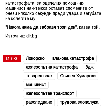
катастрофата, за оцелелия помощник-
машинист най-тежки остават спомените от
онези няколко секунди преди удара и загубата
на колегите му.
"Никога няма да забравя този ден"
, казва той.
Източник: dir.bg
ТАГОВЕ:
Локорско
влакова катастрофа
железопътна катастрофа
бдж
товарен влак
Свилен Хумарски
машинист
железопътен транспорт
разследване
трудова злополука