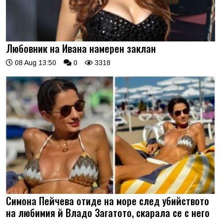
Любовник на Ивана намерен заклан
08 Aug 13:50
0
3318
Симона Пейчева отиде на море след убийството
на любимия й Владо Загатото, скарала се с него