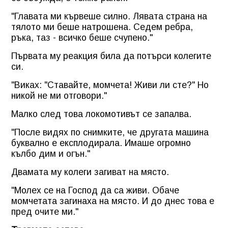
"Главата ми кървеше силно. Лявата страна на
тялото ми беше натрошена. Седем ребра,
ръка, таз - всичко беше счупено."
Първата му реакция била да потърси колегите
си.
"Виках: "Ставайте, момчета! Живи ли сте?" Но
никой не ми отговори."
Малко след това локомотивът се запалва.
"После видях по снимките, че другата машина
буквално е експлодирала. Имаше огромно
кълбо дим и огън."
Двамата му колеги загиват на място.
"Молех се на Господ да са живи. Обаче
момчетата загинаха на място. И до днес това е
пред очите ми."