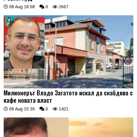
08 Aug 18:08
0
2667
Милионерът Владо Загатото искал да снабдява с
кафе новата власт
08 Aug 15:30
0
1421