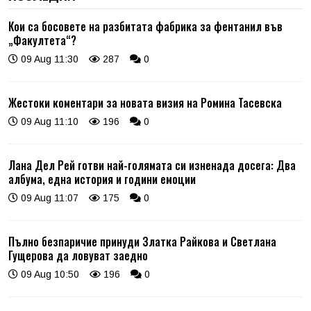
Кои са босовете на разбитата фабрика за фентанил във
„Факултета“?
09 Aug 11:30
287
0
Жестоки коментари за новата визия на Ромина Тасевска
09 Aug 11:10
196
0
Лана Дел Рей готви най-голямата си изненада досега: Два
албума, една история и години емоции
09 Aug 11:07
175
0
Пълно безпаричие принуди Златка Райкова и Светлана
Гущерова да ловуват заедно
09 Aug 10:50
196
0