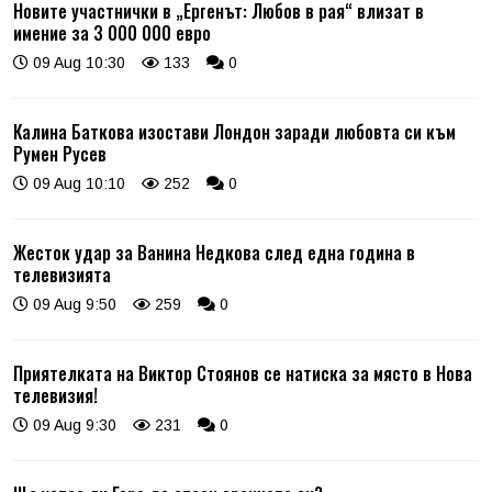
Новите участнички в „Ергенът: Любов в рая“ влизат в
имение за 3 000 000 евро
09 Aug 10:30
133
0
Калина Баткова изостави Лондон заради любовта си към
Румен Русев
09 Aug 10:10
252
0
Жесток удар за Ванина Недкова след една година в
телевизията
09 Aug 9:50
259
0
Приятелката на Виктор Стоянов се натиска за място в Нова
телевизия!
09 Aug 9:30
231
0