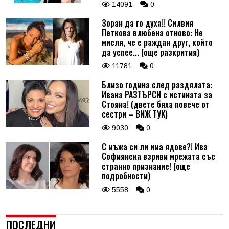
14091
0
Зоран да го духа!! Силвия
Петкова влюбена отново: Не
мисля, че е раждан друг, който
да успее... (още разкрития)
11781
0
Близо година след раздялата:
Ивана РАЗТЪРСИ с истината за
Стояна! (двете бяха повече от
сестри – ВИЖ ТУК)
9030
0
С мъжа си ли има ядове?! Ива
Софиянска взриви мрежата със
странно признание! (още
подробности)
5558
0
ПОСЛЕДНИ