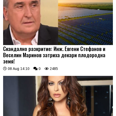
Скандално разкритие: Инж. Евгени Стефанов и
Веселин Маринов затриха декари плодородна
земя!
08 Aug 14:10
0
2485