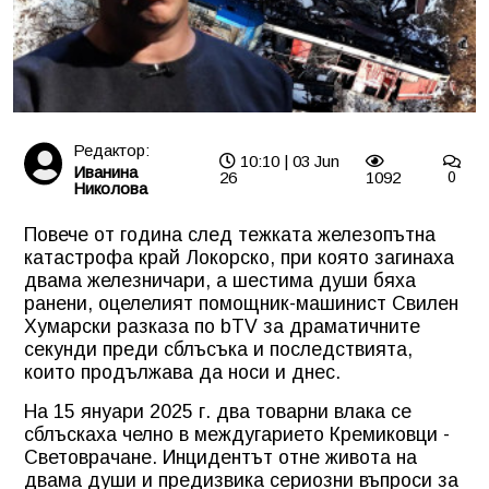
Редактор:
10:10 | 03 Jun
Иванина
26
1092
0
Николова
Повече от година след тежката железопътна
катастрофа край Локорско, при която загинаха
двама железничари, а шестима души бяха
ранени, оцелелият помощник-машинист Свилен
Хумарски разказа по bTV за драматичните
секунди преди сблъсъка и последствията,
които продължава да носи и днес.
На 15 януари 2025 г. два товарни влака се
сблъскаха челно в междугарието Кремиковци -
Световрачане. Инцидентът отне живота на
двама души и предизвика сериозни въпроси за