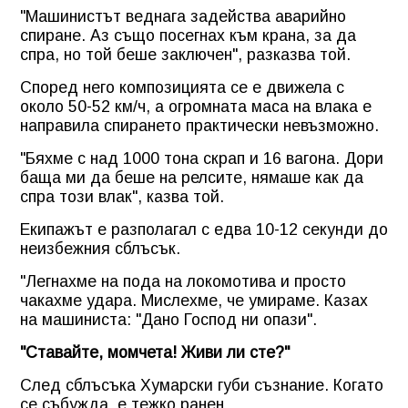
"Машинистът веднага задейства аварийно
спиране. Аз също посегнах към крана, за да
спра, но той беше заключен", разказва той.
Според него композицията се е движела с
около 50-52 км/ч, а огромната маса на влака е
направила спирането практически невъзможно.
"Бяхме с над 1000 тона скрап и 16 вагона. Дори
баща ми да беше на релсите, нямаше как да
спра този влак", казва той.
Екипажът е разполагал с едва 10-12 секунди до
неизбежния сблъсък.
"Легнахме на пода на локомотива и просто
чакахме удара. Мислехме, че умираме. Казах
на машиниста: "Дано Господ ни опази".
"Ставайте, момчета! Живи ли сте?"
След сблъсъка Хумарски губи съзнание. Когато
се събужда, е тежко ранен.