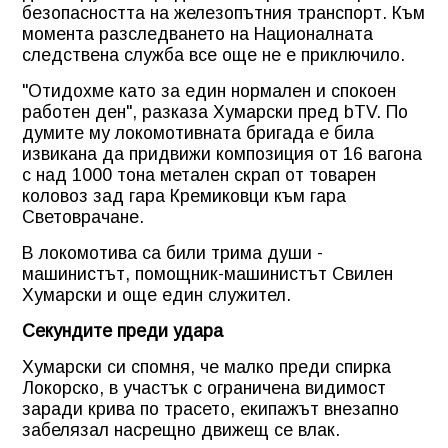
безопасността на железопътния транспорт. Към
момента разследването на Националната
следствена служба все още не е приключило.
"Отидохме като за един нормален и спокоен
работен ден", разказа Хумарски пред bTV. По
думите му локомотивната бригада е била
извикана да придвижи композиция от 16 вагона
с над 1000 тона метален скрап от товарен
коловоз зад гара Кремиковци към гара
Световрачане.
В локомотива са били трима души -
машинистът, помощник-машинистът Свилен
Хумарски и още един служител.
Секундите преди удара
Хумарски си спомня, че малко преди спирка
Локорско, в участък с ограничена видимост
заради крива по трасето, екипажът внезапно
забелязал насрещно движещ се влак.