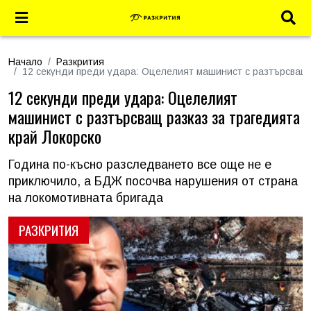
Начало
Разкрития
12 секунди преди удара: Оцелелият машинист с разтърсващ 
12 секунди преди удара: Оцелелият
машинист с разтърсващ разказ за трагедията
край Локорско
Година по-късно разследването все още не е
приключило, а БДЖ посочва нарушения от страна
на локомотивната бригада
РАЗКРИТИЯ