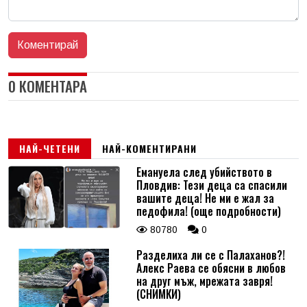
0 КОМЕНТАРА
НАЙ-ЧЕТЕНИ
НАЙ-КОМЕНТИРАНИ
Емануела след убийството в
Пловдив: Тези деца са спасили
вашите деца! Не ми е жал за
педофила! (още подробности)
80780
0
Разделиха ли се с Палаханов?!
Алекс Раева се обясни в любов
на друг мъж, мрежата завря!
(СНИМКИ)