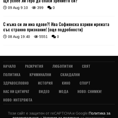
Ще успее ли Геро да спаси зрението си?
09 Aug 9:10
399
0
С мъжа си ли има ядове?! Ива Софиянска взриви мрежата
със странно признание! (още подробности)
08 Aug 19:40
5551
0
НАЧАЛО
РАЗКРИТИЯ
ЛЮБОПИТНИ
СВЯТ
ПОЛИТИКА
КРИМИНАЛНИ
СКАНДАЛНИ
ЗДРАВОСЛОВНО
ИСТОРИЯ
КИНО
СПОРТ
НАС НИ ЦИТИРАТ
ВИДЕО
МОДА
НОВО: СНИМКИ!
НОВО: ИНТЕРВЮТА
Този сайт е защитен от reCAPTCHA и Google
Политика за
поверителност
и
Условия за ползване
са приложени.