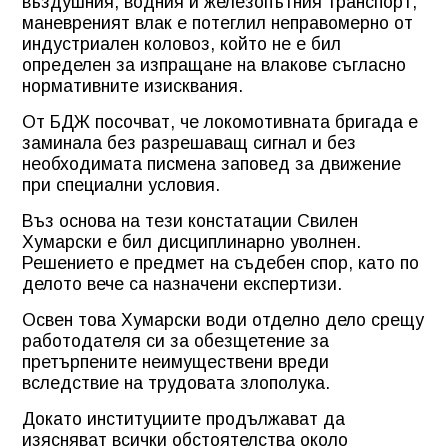
въздушния, водния и железопътния транспорт,
маневреният влак е потеглил неправомерно от
индустриален коловоз, който не е бил
определен за изпращане на влакове съгласно
нормативните изисквания.
От БДЖ посочват, че локомотивната бригада е
заминала без разрешаващ сигнал и без
необходимата писмена заповед за движение
при специални условия.
Въз основа на тези констатации Свилен
Хумарски е бил дисциплинарно уволнен.
Решението е предмет на съдебен спор, като по
делото вече са назначени експертизи.
Освен това Хумарски води отделно дело срещу
работодателя си за обезщетение за
претърпените неимуществени вреди
вследствие на трудовата злополука.
Докато институциите продължават да
изясняват всички обстоятелства около