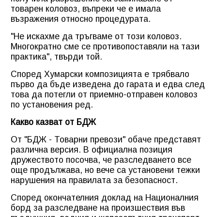
товарен коловоз, въпреки че е имала
възражения относно процедурата.
"Не искахме да тръгваме от този коловоз.
Многократно сме се противопоставяли на тази
практика", твърди той.
Според Хумарски композицията е трябвало
първо да бъде изведена до гарата и едва след
това да потегли от приемно-отправен коловоз
по установения ред.
Какво казват от БДЖ
От "БДЖ - Товарни превози" обаче представят
различна версия. В официална позиция
дружеството посочва, че разследването все
още продължава, но вече са установени тежки
нарушения на правилата за безопасност.
Според окончателния доклад на Националния
борд за разследване на произшествия във