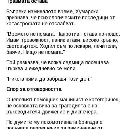
Травмата остава
Въпреки изминалото време, Хумарски
признава, че психологическите последици от
катастрофата не отслабват.
"Времето не помага. Напротив - става по-лошо.
Имам тревожност, паник атаки, високо кръвно,
световъртеж. Ходил съм по лекари, лечители,
баячи. Нищо не помага."
Той разказва, че всяка седмица посещава
църква и ежедневно се моли.
"Никога няма да забравя този ден."
Спор за отговорността
Оцелелият помощник-машинист е категоричен,
че основната вина за трагедията е на
ръководителя движение и диспечера.
По думите му локомотивната бригада е
получила разрешение за заминаване от