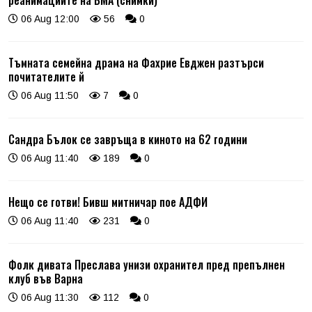
06 Aug 12:00
56
0
Тъмната семейна драма на Фахрие Евджен разтърси
почитателите й
06 Aug 11:50
7
0
Сандра Бълок се завръща в киното на 62 години
06 Aug 11:40
189
0
Нещо се готви! Бивш митничар пое АДФИ
06 Aug 11:40
231
0
Фолк дивата Преслава унизи охранител пред препълнен
клуб във Варна
06 Aug 11:30
112
0