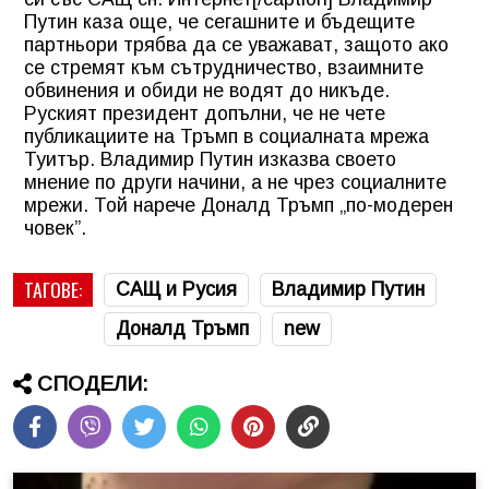
Путин каза още, че сегашните и бъдещите
партньори трябва да се уважават, защото ако
се стремят към сътрудничество, взаимните
обвинения и обиди не водят до никъде.
Руският президент допълни, че не чете
публикациите на Тръмп в социалната мрежа
Туитър. Владимир Путин изказва своето
мнение по други начини, а не чрез социалните
мрежи. Той нарече Доналд Тръмп „по-модерен
човек”.
ТАГОВЕ:
САЩ и Русия
Владимир Путин
Доналд Тръмп
new
СПОДЕЛИ: