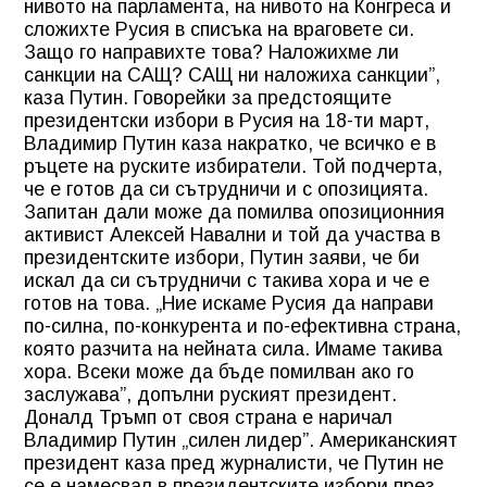
нивото на парламента, на нивото на Конгреса и
сложихте Русия в списъка на враговете си.
Защо го направихте това? Наложихме ли
санкции на САЩ? САЩ ни наложиха санкции”,
каза Путин. Говорейки за предстоящите
президентски избори в Русия на 18-ти март,
Владимир Путин каза накратко, че всичко е в
ръцете на руските избиратели. Той подчерта,
че е готов да си сътрудничи и с опозицията.
Запитан дали може да помилва опозиционния
активист Алексей Навални и той да участва в
президентските избори, Путин заяви, че би
искал да си сътрудничи с такива хора и че е
готов на това. „Ние искаме Русия да направи
по-силна, по-конкурента и по-ефективна страна,
която разчита на нейната сила. Имаме такива
хора. Всеки може да бъде помилван ако го
заслужава”, допълни руският президент.
Доналд Тръмп от своя страна е наричал
Владимир Путин „силен лидер”. Американският
президент каза пред журналисти, че Путин не
се е намесвал в президентските избори през