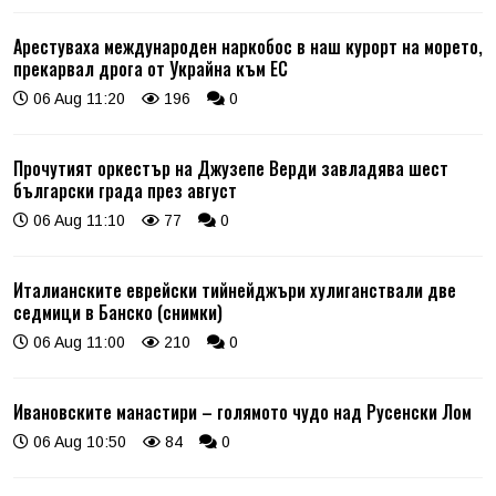
Арестуваха международен наркобос в наш курорт на морето,
прекарвал дрога от Украйна към ЕС
06 Aug 11:20
196
0
Прочутият оркестър на Джузепе Верди завладява шест
български града през август
06 Aug 11:10
77
0
Италианските еврейски тийнейджъри хулиганствали две
седмици в Банско (снимки)
06 Aug 11:00
210
0
Ивановските манастири – голямото чудо над Русенски Лом
06 Aug 10:50
84
0