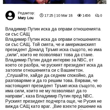
Редактор:
17:25 | 10 Mar 18
1456
0
Mary Lou
Владимир Путин иска да оправи отношенията
си със САЩ
Владимир Путин иска да оправи отношенията
си със САЩ. Той смята, че и американският
президент Доналд Тръмп иска същото, но има
„сили”, които не позволяват това да стане.
Владимир Путин даде интервю за NBC, от
което се разбра, че руският президент иска да
затопли отношенията си с Вашингтон.
„Слушайте, хайде да седнем спокойно, да
разговаряме и да го решим това. Вярвам, че
настоящият президент Тръмп иска същото, но
има сили, които не му позволяват да го
направи”, каза Владимир Путин пред NBC.
Руският президент подчерта още, че Русия не
вижда САЩ като враг. „Вие взехте решение на