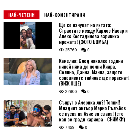
НАЙ-ЧЕТЕНИ
НАЙ-КОМЕНТИРАНИ
Ще се изчукат на яхтата:
Страстите между Карлос Насар и
Алекс Костадинова взривиха
мрежата! (ФОТО БОМБА)
25760
0
Камелия: След няколко години
никой няма да помни Киара,
Селина, Данна, Манна, защото
сополивите тийнове ще пораснат!
(ВИЖ ОЩЕ)
22806
0
Съпруг в Америка ли?! Топки!!
Младият актьор Марио Гълъбов
се пуска на Азис за слава! (ето
как се гради кариера - СНИМКИ)
7469
0