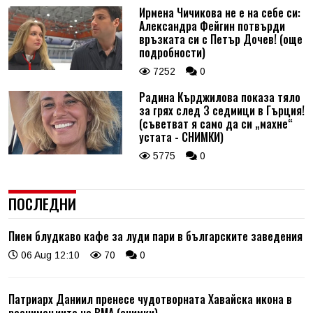
Ирмена Чичикова не е на себе си:
Александра Фейгин потвърди
връзката си с Петър Дочев! (още
подробности)
7252
0
Радина Кърджилова показа тяло
за грях след 3 седмици в Гърция!
(съветват я само да си „махне“
устата - СНИМКИ)
5775
0
ПОСЛЕДНИ
Пием блудкаво кафе за луди пари в българските заведения
06 Aug 12:10
70
0
Патриарх Даниил пренесе чудотворната Хавайска икона в
реанимациите на ВМА (снимки)