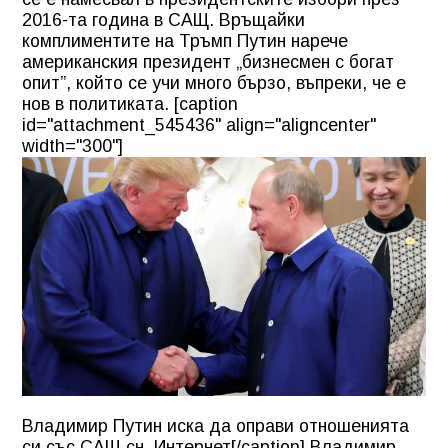
2016-та година в САЩ. Връщайки
комплиментите на Тръмп Путин нарече
американския президент „бизнесмен с богат
опит”, който се учи много бързо, въпреки, че е
нов в политиката. [caption
id="attachment_545436" align="aligncenter"
width="300"]
Владимир Путин иска да оправи отношенията
си със САЩ сн. Интернет[/caption] Владимир