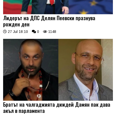
Лидерът на ДПС Делян Пеевски празнува
рожден ден
27 Jul 18:10
0
1148
Братът на чалгаджията диждей Дамян пак дава
акъл в парламента