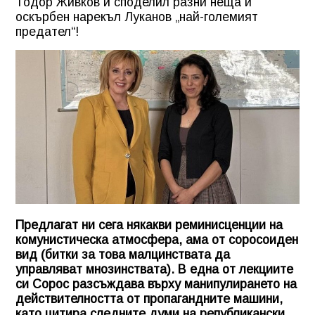
Тодор Живков ѝ споделил разни неща и
оскърбен нарекъл Луканов „най-големият
предател“!
Предлагат ни сега някакви реминисценции на
комунистическа атмосфера, ама от соросоиден
вид (битки за това малцинствата да
управляват мнозинствата). В една от лекциите
си Сорос разсъждава върху манипулирането на
действителността от пропагандните машини,
като цитира следните думи на републикански