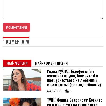
1 КОМЕНТАРА
НАЙ-ЧЕТЕНИ
НАЙ-КОМЕНТИРАНИ
Ивана РУХНА!! Телефонът й е
изключен от дни, близките й в
шок: Убийството на любимия й
мъж я сломи! (още подробности)
17500
0
ТУШ!! Моника Валериева: Котките
ми ще са внуци на родителите