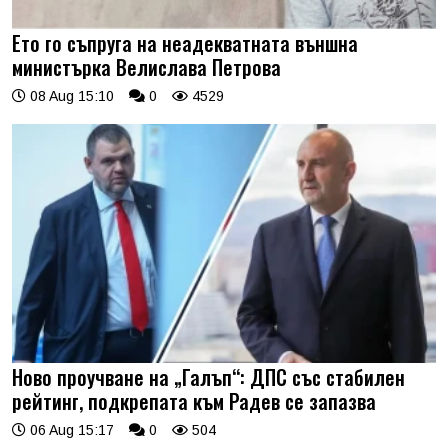
Ето го съпруга на неадекватната външна
министърка Велислава Петрова
08 Aug 15:10
0
4529
Ново проучване на „Галъп“: ДПС със стабилен
рейтинг, подкрепата към Радев се запазва
06 Aug 15:17
0
504