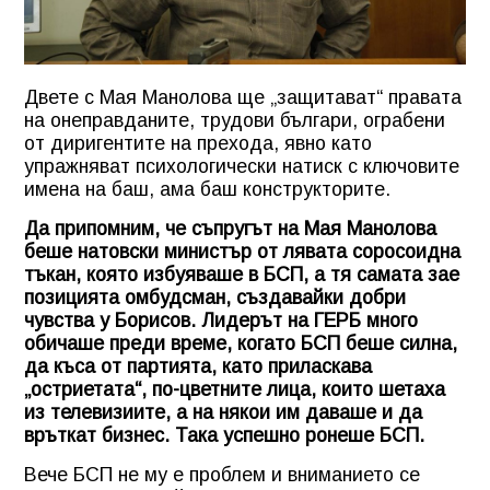
Двете с Мая Манолова ще „защитават“ правата
на онеправданите, трудови българи, ограбени
от диригентите на прехода, явно като
упражняват психологически натиск с ключовите
имена на баш, ама баш конструкторите.
Да припомним, че съпругът на Мая Манолова
беше натовски министър от лявата соросоидна
тъкан, която избуяваше в БСП, а тя самата зае
позицията омбудсман, създавайки добри
чувства у Борисов. Лидерът на ГЕРБ много
обичаше преди време, когато БСП беше силна,
да къса от партията, като приласкава
„остриетата“, по-цветните лица, които шетаха
из телевизиите, а на някои им даваше и да
връткат бизнес. Така успешно ронеше БСП.
Вече БСП не му е проблем и вниманието се