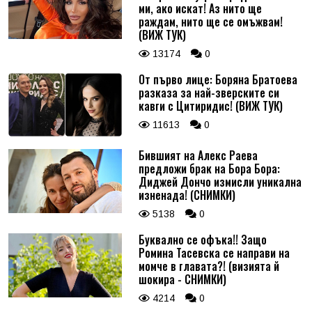
ми, ако искат! Аз нито ще
раждам, нито ще се омъжвам!
(ВИЖ ТУК)
13174
0
От първо лице: Боряна Братоева
разказа за най-зверските си
кавги с Цитиридис! (ВИЖ ТУК)
11613
0
Бившият на Алекс Раева
предложи брак на Бора Бора:
Диджей Дончо измисли уникална
изненада! (СНИМКИ)
5138
0
Буквално се офъка!! Защо
Ромина Тасевска се направи на
момче в главата?! (визията й
шокира - СНИМКИ)
4214
0