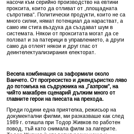
насочи към серийно производство на евтини
проксита, които да отливат от „площадната
съпротива“. Политически продукти, които не са
много силни, нямат потенциал да нарастват, а
само им стига въздуха да създават шум в
системата. Някои от прокситата могат да се
ползват и за патерици в управлението, а други
само да отлеят някои и друг глас от
деинтелектуализирания електорат.
Весела комбинация са заформили около
Ванчето. От прогресистко и джендъристко ляво
до потомъка на съдружника на „Газпром“, на
чийто макабрен сценарий дължим много от
главните герои на пиесата на прехода.
Преди години една приятелка, режисьор на
документални филми, ми разказваше как след
1989 г. отишла при Тодор Живков по работен
повод, тъй като снимала филм за лагерите.