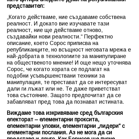
представител:
„Когато действаме, ние създаваме собствена
реалност. И докато вие изучавате тази
реалност, ние ще действаме отново,
създавайки нови реалности.“ Перфектно
описание, което Сорос приписва на
републиканците, но всъщност неговата мрежа е
най-добрата в технологиите за манипулиране
на общественото мнение! И още нещо уточнява
Сорос, че когато хората се подлагат на
подобни усъвършенствани техники за
манипулация, те престават да се интересуват
дали ги лъжат или не. Те даже приветстват
това състояние. Защото предпочитат да се
забавляват пред това да познават истината.
Виждаме това изкривяване сред българския
електорат – елементарни проксита,
елементарни уловки, елементарни „лидери“ с
елементарни послания. Аз не мога да си
представя и друго. Как Борисов ще пусне