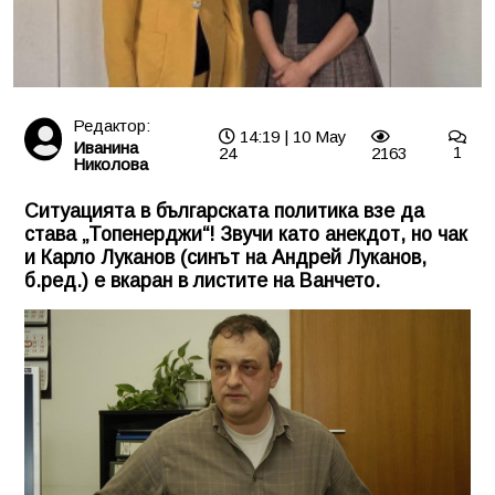
Редактор:
14:19 | 10 May
Иванина
24
2163
1
Николова
Ситуацията в българската политика взе да
става „Топенерджи“! Звучи като анекдот, но чак
и Карло Луканов (синът на Андрей Луканов,
б.ред.) е вкаран в листите на Ванчето.