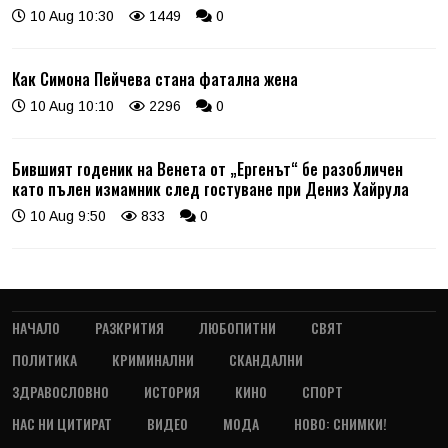
10 Aug 10:30
1449
0
Как Симона Пейчева стана фатална жена
10 Aug 10:10
2296
0
Бившият годеник на Венета от „Ергенът“ бе разобличен
като пълен измамник след гостуване при Дениз Хайрула
10 Aug 9:50
833
0
НАЧАЛО
РАЗКРИТИЯ
ЛЮБОПИТНИ
СВЯТ
ПОЛИТИКА
КРИМИНАЛНИ
СКАНДАЛНИ
ЗДРАВОСЛОВНО
ИСТОРИЯ
КИНО
СПОРТ
НАС НИ ЦИТИРАТ
ВИДЕО
МОДА
НОВО: СНИМКИ!