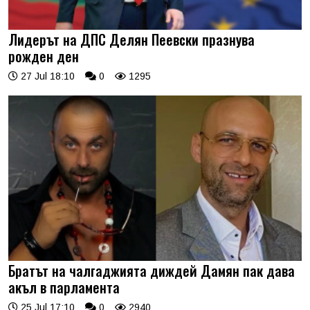
Лидерът на ДПС Делян Пеевски празнува
рожден ден
27 Jul 18:10
0
1295
Братът на чалгаджията диждей Дамян пак дава
акъл в парламента
25 Jul 17:10
0
2940