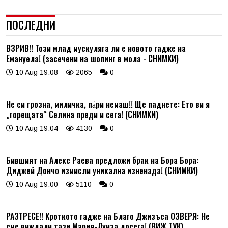
ПОСЛЕДНИ
ВЗРИВ!! Този млад мускуляга ли е новото гадже на
Емануела! (засечени на шопинг в мола - СНИМКИ)
10 Aug 19:08
2065
0
Не си грозна, миличка, па̀ри немаш!! Ще паднете: Ето ви я
„горещата“ Селина преди и сега! (СНИМКИ)
10 Aug 19:04
4130
0
Бившият на Алекс Раева предложи брак на Бора Бора:
Диджей Дончо измисли уникална изненада! (СНИМКИ)
10 Aug 19:00
5110
0
РАЗТРЕСЕ!! Кроткото гадже на Благо Джизъса ОЗВЕРЯ: Не
сме виждали тази Мария-Луиза досега! (ВИЖ ТУК)