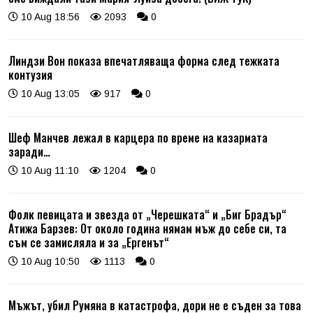
10 Aug 18:56
2093
0
Линдзи Вон показа впечатляваща форма след тежката
контузия
10 Aug 13:05
917
0
Шеф Манчев лежал в карцера по време на казармата
заради…
10 Aug 11:10
1204
0
Фолк певицата и звезда от „Черешката“ и „Биг Брадър“
Атижа Барзев: От около година нямам мъж до себе си, та
съм се замисляла и за „Ергенът“
10 Aug 10:50
1113
0
Мъжът, убил Румяна в катастрофа, дори не е съден за това