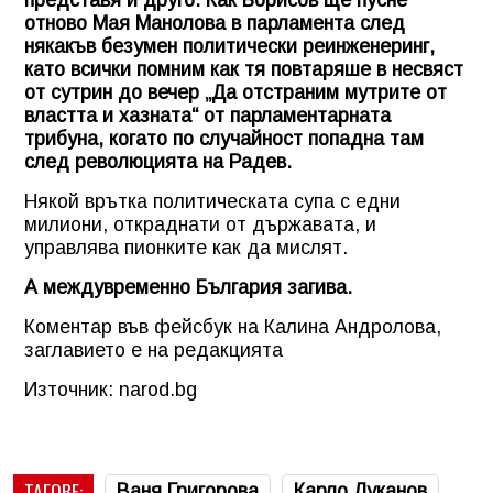
отново Мая Манолова в парламента след
някакъв безумен политически реинженеринг,
като всички помним как тя повтаряше в несвяст
от сутрин до вечер „Да отстраним мутрите от
властта и хазната“ от парламентарната
трибуна, когато по случайност попадна там
след революцията на Радев.
Някой врътка политическата супа с едни
милиони, откраднати от държавата, и
управлява пионките как да мислят.
А междувременно България загива.
Коментар във фейсбук на Калина Андролова,
заглавието е на редакцията
Източник: narod.bg
ТАГОВЕ:
Ваня Григорова
Карло Луканов