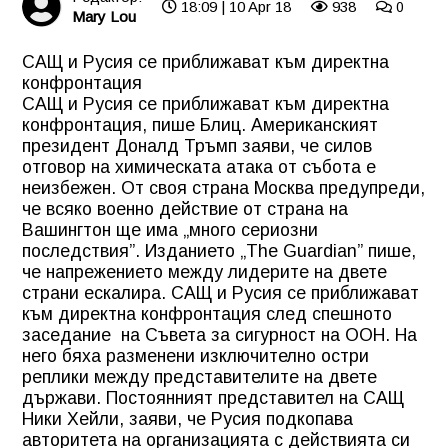
18:09 | 10 Apr 18
938
0
Mary Lou
САЩ и Русия се приближават към директна
конфронтация
САЩ и Русия се приближават към директна
конфронтация, пише Блиц. Американският
президент Доналд Тръмп заяви, че силов
отговор на химическата атака от събота е
неизбежен. От своя страна Москва предупреди,
че всяко военно действие от страна на
Вашингтон ще има „много сериозни
последствия”. Изданието „The Guardian” пише,
че напрежението между лидерите на двете
страни ескалира. САЩ и Русия се приближават
към директна конфронтация след спешното
заседание на Съвета за сигурност на ООН. На
него бяха разменени изключително остри
реплики между представителите на двете
държави. Постоянният представител на САЩ
Ники Хейли, заяви, че Русия подкопава
авторитета на организацията с действията си