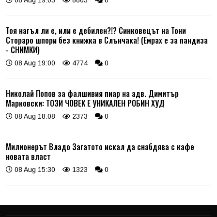
Тоя нагъл ли е, или е дебилен?!? Синковецът на Тони
Стораро шпори без книжка в Слънчака! (Емрах е за пандиза
- СНИМКИ)
08 Aug 19:00
4774
0
Николай Попов за фалшивия пиар на адв. Димитър
Марковски: ТОЗИ ЧОВЕК Е УНИКАЛЕН РОБИН ХУД
08 Aug 18:08
2373
0
Милионерът Владо Загатото искал да снабдява с кафе
новата власт
08 Aug 15:30
1323
0