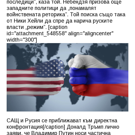
последици”, каза той. Небендзя призова още
западните политици да „понамалят
войнствената реторика”. Той поиска също така
от Ники Хейли да спре да нарича руските
власти „режим”. [caption
id="attachment_548558" align="aligncenter"
width="300"]
САЩ и Русия се приближават към директна
конфронтация[/caption] Доналд Тръмп лично
заяви, че Владимир Путин носи частична