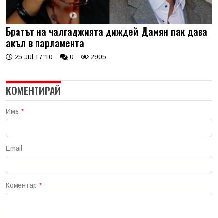
Братът на чалгаджията диждей Дамян пак дава
акъл в парламента
25 Jul 17:10
0
2905
КОМЕНТИРАЙ
Име
*
Email
Коментар
*