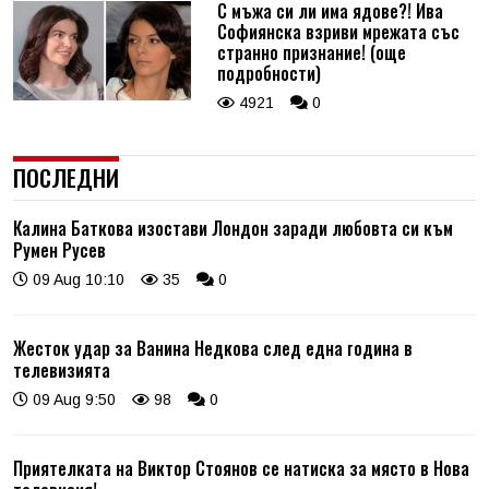
С мъжа си ли има ядове?! Ива
Софиянска взриви мрежата със
странно признание! (още
подробности)
4921
0
ПОСЛЕДНИ
Калина Баткова изостави Лондон заради любовта си към
Румен Русев
09 Aug 10:10
35
0
Жесток удар за Ванина Недкова след една година в
телевизията
09 Aug 9:50
98
0
Приятелката на Виктор Стоянов се натиска за място в Нова