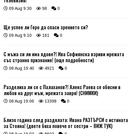
телевизия!
09 Aug 9:30
98
0
Ще успее ли Геро да спаси зрението си?
09 Aug 9:10
161
0
С мъжа си ли има ядове?! Ива Софиянска взриви мрежата
със странно признание! (още подробности)
08 Aug 19:40
4921
0
Разделиха ли се с Палаханов?! Алекс Раева се обясни в
любов на друг мъж, мрежата завря! (СНИМКИ)
08 Aug 19:06
13398
0
Близо година след раздялата: Ивана РАЗТЪРСИ с истината
за Стояна! (двете бяха повече от сестри – ВИЖ ТУК)
08 Aug 19:03
8603
0