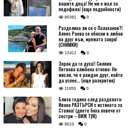
вашите деца! Не ми е жал за
педофила! (още подробности)
80381
0
Разделиха ли се с Палаханов?!
Алекс Раева се обясни в любов
на друг мъж, мрежата завря!
(СНИМКИ)
13412
0
Зоран да го духа!! Силвия
Петкова влюбена отново: Не
мисля, че е раждан друг, който
да успее... (още разкрития)
11655
0
Близо година след раздялата:
Ивана РАЗТЪРСИ с истината за
Стояна! (двете бяха повече от
сестри – ВИЖ ТУК)
8610
0