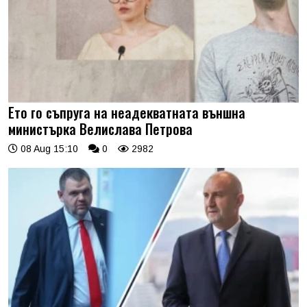
Ето го съпруга на неадекватната външна
министърка Велислава Петрова
08 Aug 15:10
0
2982