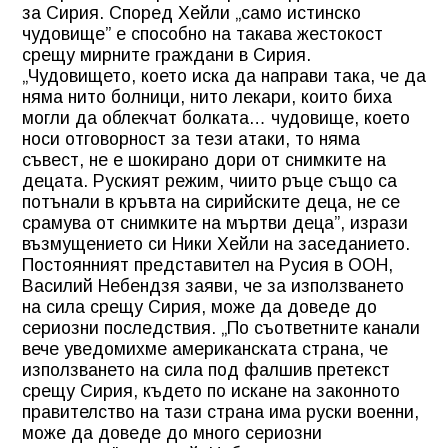
за Сирия. Според Хейли „само истинско
чудовище” е способно на такава жестокост
срещу мирните граждани в Сирия.
„Чудовището, което иска да направи така, че да
няма нито болници, нито лекари, които биха
могли да облекчат болката… чудовище, което
носи отговорност за тези атаки, то няма
съвест, не е шокирано дори от снимките на
децата. Руският режим, чиито ръце също са
потънали в кръвта на сирийските деца, не се
срамува от снимките на мъртви деца”, изрази
възмущението си Ники Хейли на заседанието.
Постоянният представител на Русия в ООН,
Василий Небендзя заяви, че за използването
на сила срещу Сирия, може да доведе до
сериозни последствия. „По съответните канали
вече уведомихме американската страна, че
използването на сила под фалшив претекст
срещу Сирия, където по искане на законното
правителство на тази страна има руски военни,
може да доведе до много сериозни