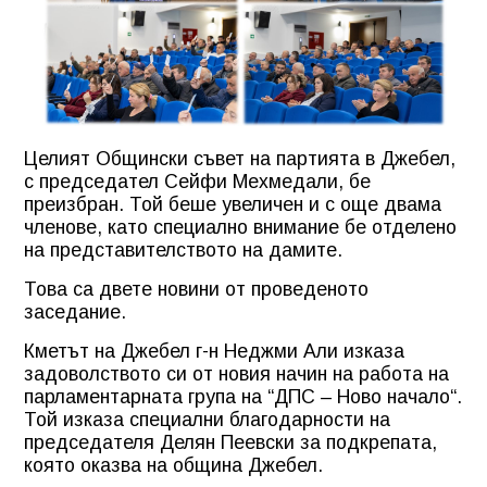
Целият Общински съвет на партията в Джебел,
с председател Сейфи Мехмедали, бе
преизбран. Той беше увеличен и с още двама
членове, като специално внимание бе отделено
на представителството на дамите.
Това са двете новини от проведеното
заседание.
Кметът на Джебел г-н Неджми Али изказа
задоволството си от новия начин на работа на
парламентарната група на “ДПС – Ново начало“.
Той изказа специални благодарности на
председателя Делян Пеевски за подкрепата,
която оказва на община Джебел.