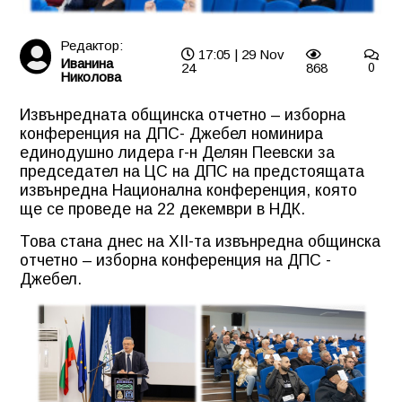
Редактор:
17:05 | 29 Nov
Иванина
24
868
0
Николова
Извънредната общинска отчетно – изборна
конференция на ДПС- Джебел номинира
единодушно лидера г-н Делян Пеевски за
председател на ЦС на ДПС на предстоящата
извънредна Национална конференция, която
ще се проведе на 22 декември в НДК.
Това стана днес на XII-та извънредна общинска
отчетно – изборна конференция на ДПС -
Джебел.