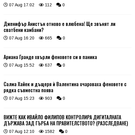
07 Aug 17:02
112
0
Дженифър Анистън отново е влюбена! Ще звънят ли
сватбени камбани?
07 Aug 16:20
665
0
Ариана Гранде хвърли феновете си в паника
07 Aug 15:52
637
0
Салма Хайек и дъщеря ѝ Валентина очароваха феновете с
рядка съвместна поява
07 Aug 15:23
903
0
ВИЖТЕ КАК ИВАЙЛО ФИЛИПОВ КОНТРОЛИРА ДИГИТАЛНАТА
ДЪРЖАВА ЗАД ГЪРБА НА ПРАВИТЕЛСТВОТО? (РАЗСЛЕДВАНЕ)
07 Aug 12:10
1582
0