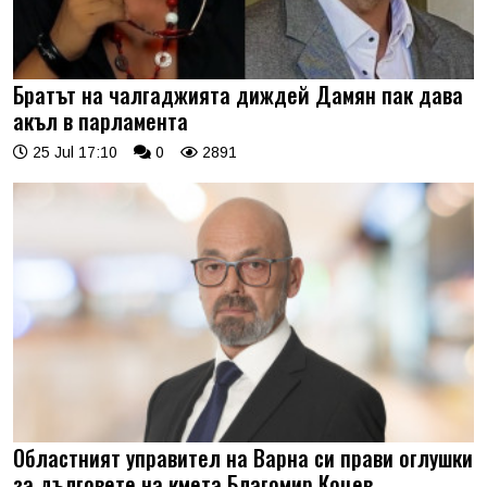
Братът на чалгаджията диждей Дамян пак дава
акъл в парламента
25 Jul 17:10
0
2891
Областният управител на Варна си прави оглушки
за дълговете на кмета Благомир Коцев