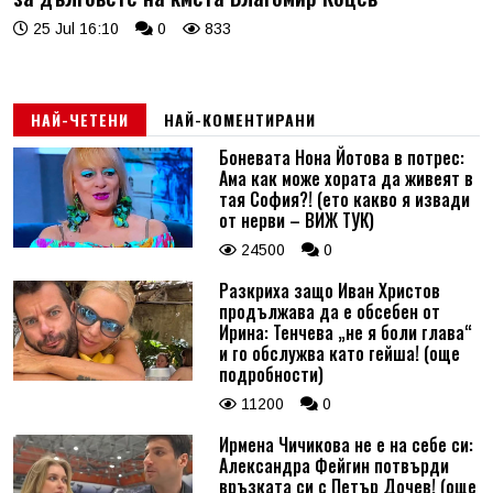
25 Jul 16:10
0
833
НАЙ-ЧЕТЕНИ
НАЙ-КОМЕНТИРАНИ
Боневата Нона Йотова в потрес:
Ама как може хората да живеят в
тая София?! (ето какво я извади
от нерви – ВИЖ ТУК)
24500
0
Разкриха защо Иван Христов
продължава да е обсебен от
Ирина: Тенчева „не я боли глава“
и го обслужва като гейша! (още
подробности)
11200
0
Ирмена Чичикова не е на себе си:
Александра Фейгин потвърди
връзката си с Петър Дочев! (още