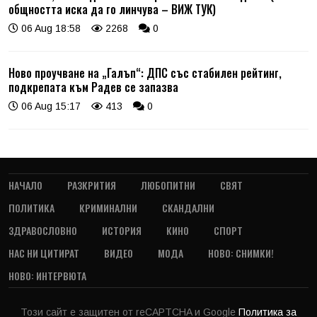
общността иска да го линчува – ВИЖ ТУК)
06 Aug 18:58
2268
0
Ново проучване на „Галъп“: ДПС със стабилен рейтинг,
подкрепата към Радев се запазва
06 Aug 15:17
413
0
НАЧАЛО
РАЗКРИТИЯ
ЛЮБОПИТНИ
СВЯТ
ПОЛИТИКА
КРИМИНАЛНИ
СКАНДАЛНИ
ЗДРАВОСЛОВНО
ИСТОРИЯ
КИНО
СПОРТ
НАС НИ ЦИТИРАТ
ВИДЕО
МОДА
НОВО: СНИМКИ!
НОВО: ИНТЕРВЮТА
Този сайт е защитен от reCAPTCHA и Google
Политика за