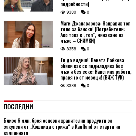
подробности)
9380
0
Маги Джанаварова: Направих топ
тяло за бански! (Потребители:
Ако това е „топ“, минаваме на
мъже – СНИМКИ)
8358
0
Ти да видиш!! Венета Райкова
обяви как се подмладява без
мъж и без секс: Наистина работи,
правя го от месеци! (ВИЖ ТУК)
3388
0
ПОСЛЕДНИ
Близо 6 млн. броя основни хранителни продукти са
закупени от „Кошница с грижа“ в Kaufland от старта на
кампанията