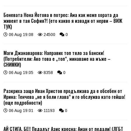
Боневата Нона Йотова в потрес: Ама как може хората да
живеят в тая София?! (ето какво я извади от нерви – ВИЖ
ТУК)
06 Aug 19:08
24500
0
Маги Джанаварова: Направих топ тяло за бански!
(Потребители: Ако това е „топ“, минаваме на мъже –
СНИМКИ)
06 Aug 19:05
8358
0
Разкриха защо Иван Христов продължава да е обсебен от
Ирина: Тенчева „не я боли глава“ и го обслужва като гейша!
(още подробности)
06 Aug 19:01
11193
0
АЙ СТИГА, БЕ!! Педалът Азис кресна: Аман от педали! (ЛГБТ