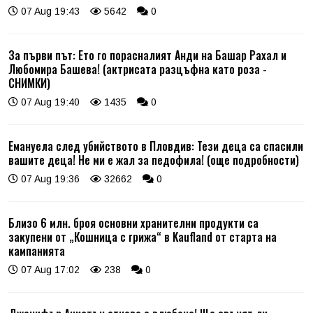
07 Aug 19:43
5642
0
За първи път: Ето го порасналият Анди на Башар Рахал и
Любомира Башева! (актрисата разцъфна като роза -
СНИМКИ)
07 Aug 19:40
1435
0
Емануела след убийството в Пловдив: Тези деца са спасили
вашите деца! Не ми е жал за педофила! (още подробности)
07 Aug 19:36
32662
0
Близо 6 млн. броя основни хранителни продукти са
закупени от „Кошница с грижа“ в Kaufland от старта на
кампанията
07 Aug 17:02
238
0