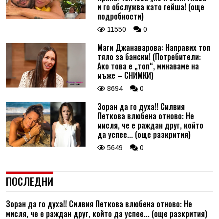
и го обслужва като гейша! (още
подробности)
11550
0
Маги Джанаварова: Направих топ
тяло за бански! (Потребители:
Ако това е „топ“, минаваме на
мъже – СНИМКИ)
8694
0
Зоран да го духа!! Силвия
Петкова влюбена отново: Не
мисля, че е раждан друг, който
да успее... (още разкрития)
5649
0
ПОСЛЕДНИ
Зоран да го духа!! Силвия Петкова влюбена отново: Не
мисля, че е раждан друг, който да успее... (още разкрития)