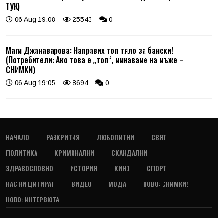
ТУК)
06 Aug 19:08
25543
0
Маги Джанаварова: Направих топ тяло за бански!
(Потребители: Ако това е „топ“, минаваме на мъже –
СНИМКИ)
06 Aug 19:05
8694
0
НАЧАЛО
РАЗКРИТИЯ
ЛЮБОПИТНИ
СВЯТ
ПОЛИТИКА
КРИМИНАЛНИ
СКАНДАЛНИ
ЗДРАВОСЛОВНО
ИСТОРИЯ
КИНО
СПОРТ
НАС НИ ЦИТИРАТ
ВИДЕО
МОДА
НОВО: СНИМКИ!
НОВО: ИНТЕРВЮТА