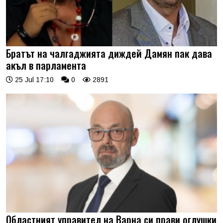
Братът на чалгаджията диждей Дамян пак дава
акъл в парламента
25 Jul 17:10
0
2891
Областният управител на Варна си прави оглушки