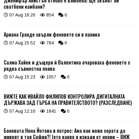
Дженифър Анистън отново е влюбена! Ще звънят ли
сватбени камбани?
07 Aug 16:20
854
0
Ариана Гранде хвърли феновете си в паника
07 Aug 15:52
784
0
Салма Хайек и дъщеря ѝ Валентина очароваха феновете с
рядка съвместна поява
07 Aug 15:23
1057
0
ВИЖТЕ КАК ИВАЙЛО ФИЛИПОВ КОНТРОЛИРА ДИГИТАЛНАТА
ДЪРЖАВА ЗАД ГЪРБА НА ПРАВИТЕЛСТВОТО? (РАЗСЛЕДВАНЕ)
07 Aug 12:10
1841
0
Боневата Нона Йотова в потрес: Ама как може хората да
живеят в тая София?! (ето какво я извади от нерви – ВИЖ