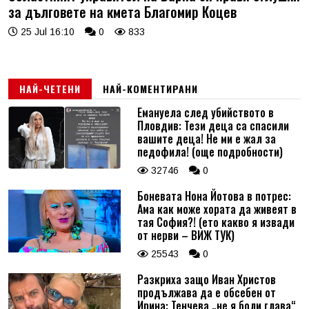
за дълговете на кмета Благомир Коцев
25 Jul 16:10
0
833
НАЙ-ЧЕТЕНИ
НАЙ-КОМЕНТИРАНИ
Емануела след убийството в
Пловдив: Тези деца са спасили
вашите деца! Не ми е жал за
педофила! (още подробности)
32746
0
Боневата Нона Йотова в потрес:
Ама как може хората да живеят в
тая София?! (ето какво я извади
от нерви – ВИЖ ТУК)
25543
0
Разкриха защо Иван Христов
продължава да е обсебен от
Ирина: Тенчева „не я боли глава“