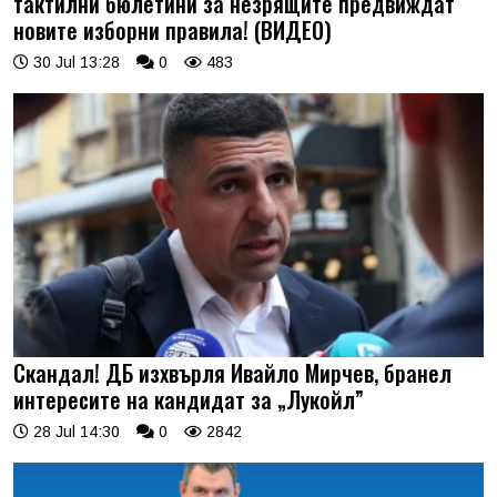
тактилни бюлетини за незрящите предвиждат
новите изборни правила! (ВИДЕО)
30 Jul 13:28
0
483
Скандал! ДБ изхвърля Ивайло Мирчев, бранел
интересите на кандидат за „Лукойл”
28 Jul 14:30
0
2842