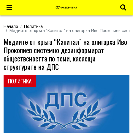
Начало
Политика
Медиите от кръга “Капитал” на олигарха Иво Прокопиев сис
Медиите от кръга “Капитал” на олигарха Иво
Прокопиев системно дезинформират
обществеността по теми, касаещи
структурите на ДПС
ПОЛИТИКА