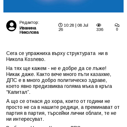
Редактор:
10:28 | 08 Jul
Иванина
26
336
0
Николова
Сега се упражниха върху структурата ни в
Никола Козлево.
На тях ще кажем - не е добре да се лъже!
Никак даже. Както вече много пъти казахме,
ДПС е в много добро политическо здраве,
което явно предизвиква голяма мъка в кръга
“Капитал”.
А що се отнася до хора, които от години не
просто не са в нашите редици, а преминават от
партия в партия, търсейки лични облаги, те не
ни интересуват.