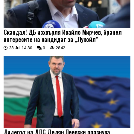
Скандал! ДБ изхвърля Ивайло Мирчев, бранел
интересите на кандидат за „Лукойл”
28 Jul 14:30
0
2842
Лидерът на ДПС Делян Пеевски празнува