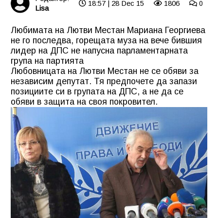
18:57 | 28 Dec 15
1806
0
Lisa
Любимата на Лютви Местан Мариана Георгиева
не го последва, горещата муза на вече бившия
лидер на ДПС не напусна парламентарната
група на партията
Любовницата на Лютви Местан не се обяви за
независим депутат. Тя предпочете да запази
позициите си в групата на ДПС, а не да се
обяви в защита на своя покровител.