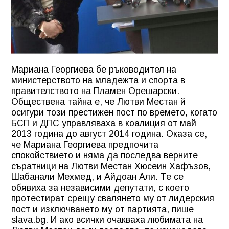
Мариана Георгиева бе ръководител на
министерството на младежта и спорта в
правителството на Пламен Орешарски.
Обществена тайна е, че Лютви Местан й
осигури този престижен пост по времето, когато
БСП и ДПС управляваха в коалиция от май
2013 година до август 2014 година. Оказа се,
че Мариана Георгиева предпочита
спокойствието и няма да последва верните
съратници на Лютви Местан Хюсеин Хафъзов,
Шабанали Мехмед, и Айдоан Али. Те се
обявиха за независими депутати, с което
протестират срещу свалянето му от лидерския
пост и изключването му от партията, пише
slava.bg. И ако всички очакваха любимата на