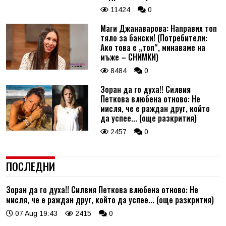
11424
0
Маги Джанаварова: Направих топ
тяло за бански! (Потребители:
Ако това е „топ“, минаваме на
мъже – СНИМКИ)
8484
0
Зоран да го духа!! Силвия
Петкова влюбена отново: Не
мисля, че е раждан друг, който
да успее... (още разкрития)
2457
0
ПОСЛЕДНИ
Зоран да го духа!! Силвия Петкова влюбена отново: Не
мисля, че е раждан друг, който да успее... (още разкрития)
07 Aug 19:43
2415
0