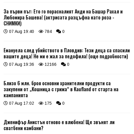
За първи път: Ето го порасналият Анди на Башар Рахал и
Любомира Башева! (актрисата разцъфна като роза -
СНИМКИ)
07 Aug 19:40
784
0
Емануела след убийството в Пловдив: Тези деца са спасили
вашите деца! Не ми е жал за педофила! (още подробности)
07 Aug 19:36
12166
0
Близо 6 млн. броя основни хранителни продукти са
закупени от „Кошница с грижа“ в Kaufland от старта на
кампанията
07 Aug 17:02
175
0
Дженифър Анистън отново е влюбена! Ще звънят ли
сватбени камбани?