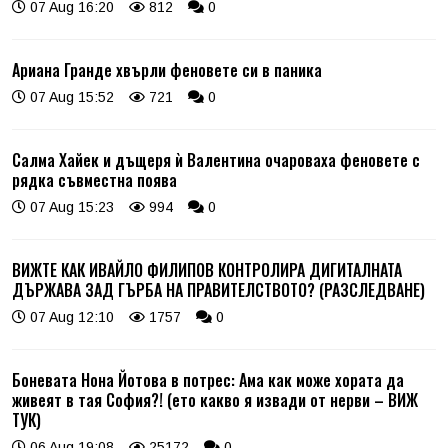
07 Aug 16:20
812
0
Ариана Гранде хвърли феновете си в паника
07 Aug 15:52
721
0
Салма Хайек и дъщеря ѝ Валентина очароваха феновете с
рядка съвместна поява
07 Aug 15:23
994
0
ВИЖТЕ КАК ИВАЙЛО ФИЛИПОВ КОНТРОЛИРА ДИГИТАЛНАТА
ДЪРЖАВА ЗАД ГЪРБА НА ПРАВИТЕЛСТВОТО? (РАЗСЛЕДВАНЕ)
07 Aug 12:10
1757
0
Боневата Нона Йотова в потрес: Ама как може хората да
живеят в тая София?! (ето какво я извади от нерви – ВИЖ
ТУК)
06 Aug 19:08
25172
0