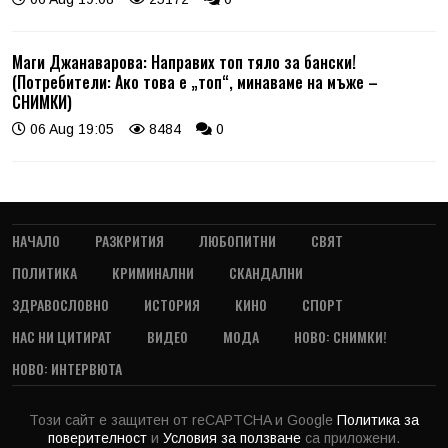
Маги Джанаварова: Направих топ тяло за бански!
(Потребители: Ако това е „топ“, минаваме на мъже –
СНИМКИ)
06 Aug 19:05
8484
0
НАЧАЛО
РАЗКРИТИЯ
ЛЮБОПИТНИ
СВЯТ
ПОЛИТИКА
КРИМИНАЛНИ
СКАНДАЛНИ
ЗДРАВОСЛОВНО
ИСТОРИЯ
КИНО
СПОРТ
НАС НИ ЦИТИРАТ
ВИДЕО
МОДА
НОВО: СНИМКИ!
НОВО: ИНТЕРВЮТА
Този сайт е защитен от reCAPTCHA и Google
Политика за
поверителност
и
Условия за ползване
са приложени.