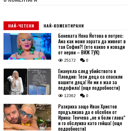
НАЙ-ЧЕТЕНИ
НАЙ-КОМЕНТИРАНИ
Боневата Нона Йотова в потрес:
Ама как може хората да живеят в
тая София?! (ето какво я извади
от нерви – ВИЖ ТУК)
25172
0
Емануела след убийството в
Пловдив: Тези деца са спасили
вашите деца! Не ми е жал за
педофила! (още подробности)
12362
0
Разкриха защо Иван Христов
продължава да е обсебен от
Ирина: Тенчева „не я боли глава“
и го обслужва като гейша! (още
подробности)