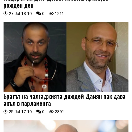
рожден ден
27 Jul 18:10
0
1211
Братът на чалгаджията диждей Дамян пак дава
акъл в парламента
25 Jul 17:10
0
2891