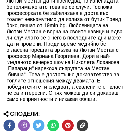
Лютви Местан да ги последва, то изненадата
бе голяма когато това не се случи. Госпожа
професорката бе забелязана в доста къс
тоалет невъзмутимо да излиза от бутик Тренд
бокс, пишат от 19min.bg. Любовницата на
Лютви Местан е вярна на своите навици и едва
ли случилото се с него в последните дни може
да ги промени. Преди време медийно бе
огласена горещата връзка на Лютви Местан с
професор Мариана Георгиева. Дори в най-
гледаното вечерно шоу на Николета Лозанова
„Папараци“ нарекоха съпругата на Местан
„бивша“. Това е достатъчно доказателство за
топлите отношения между двамата. Е
победителите ги следват, а свалените от власт
не са интересни. С тях можеш да си докараш
само неприятности и никакви облаги.
СПОДЕЛИ: