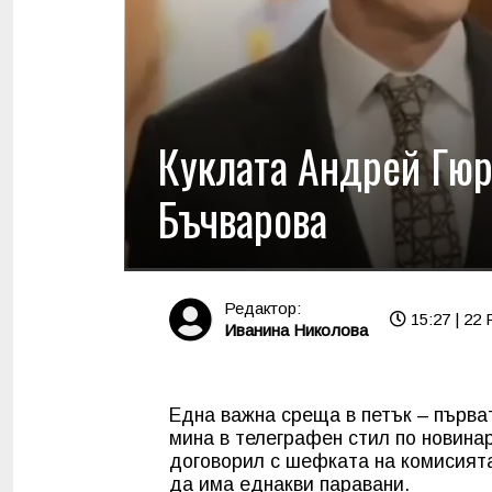
Куклата Андрей Гюр
Бъчварова
Редактор:
15:27 | 22 
Иванина Николова
Една важна среща в петък – първа
мина в телеграфен стил по новинарс
договорил с шефката на комисията
да има еднакви паравани.