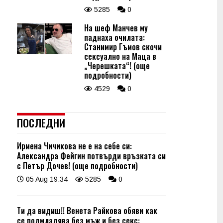
5285
0
На шеф Манчев му
паднаха очилата:
Станимир Гъмов скочи
сексуално на Маца в
„Черешката“! (още
подробности)
4529
0
ПОСЛЕДНИ
Ирмена Чичикова не е на себе си:
Александра Фейгин потвърди връзката си
с Петър Дочев! (още подробности)
05 Aug 19:34
5285
0
Ти да видиш!! Венета Райкова обяви как
се подмладява без мъж и без секс: