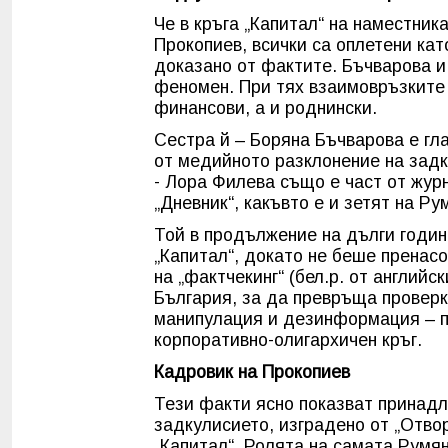
Че в кръга „Капитал“ на наместни
Прокопиев, всички са оплетени кат
доказано от фактите. Бъчварова и
феномен. При тях взаимовръзките 
финансови, а и роднински.
Сестра й – Боряна Бъчварова е гла
от медийното разклонение на задк
- Лора Филева също е част от журн
„Дневник“, какъвто е и зетят на Р
Той в продължение на дълги годин
„Капитал“, докато не беше пренас
на „фактчекинг“ (бел.р. от английс
България, за да превръща проверк
манипулация и дезинформация – п
корпоративно-олигархичен кръг.
Кадровик на Прокопиев
Тези факти ясно показват принадл
задкулисието, изградено от „Отво
„Капитал“. Ролята на самата Румян