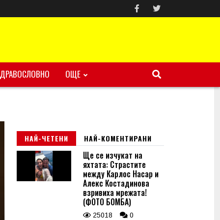
ЗДРАВОСЛОВНО
ОЩЕ
НАЙ-ЧЕТЕНИ
НАЙ-КОМЕНТИРАНИ
Ще се изчукат на
яхтата: Страстите
между Карлос Насар и
Алекс Костадинова
взривиха мрежата!
(ФОТО БОМБА)
25018
0