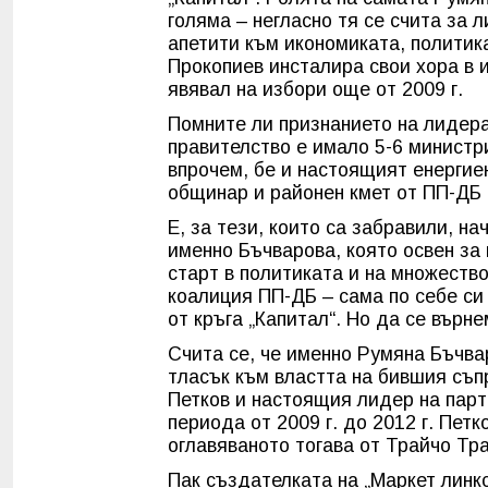
голяма – негласно тя се счита за 
апетити към икономиката, политик
Прокопиев инсталира свои хора в 
явявал на избори още от 2009 г.
Помните ли признанието на лидера
правителство е имало 5-6 министри
впрочем, бе и настоящият енергие
общинар и районен кмет от ПП-ДБ 
Е, за тези, които са забравили, н
именно Бъчварова, която освен за 
старт в политиката и на множеств
коалиция ПП-ДБ – сама по себе си
от кръга „Капитал“. Но да се върне
Счита се, че именно Румяна Бъчвар
тласък към властта на бившия съ
Петков и настоящия лидер на парт
периода от 2009 г. до 2012 г. Пет
оглавяваното тогава от Трайчо Тр
Пак създателката на „Маркет линкс