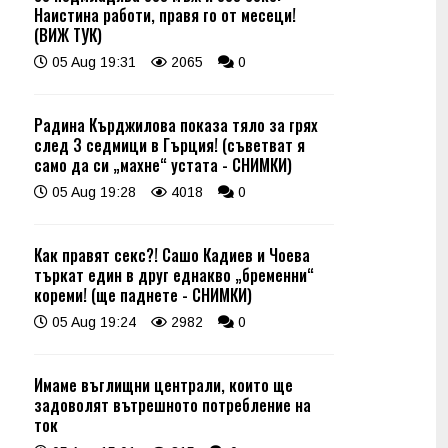
Наистина работи, правя го от месеци!
(ВИЖ ТУК)
05 Aug 19:31
2065
0
Радина Кърджилова показа тяло за грях
след 3 седмици в Гърция! (съветват я
само да си „махне“ устата - СНИМКИ)
05 Aug 19:28
4018
0
Как правят секс?! Сашо Кадиев и Чоева
търкат един в друг еднакво „бременни“
кореми! (ще паднете - СНИМКИ)
05 Aug 19:24
2982
0
Имаме въглищни централи, които ще
задоволят вътрешното потребление на
ток