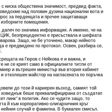
о с ниска обществена значимост, предвид факта,
роведохме над половин дузина национални вота и
прос за перденцата и прочее защитаващи
в изборните помещения.
а далеч по-значима информация. А именно, че на
а ЦИК, безпрецедентно е присъствала и шефката
варова. Защо, не бе уточнено, макар нейното
да е предвидено по протокол. Освен, разбира се,
.
срещата на Гюров с Нейкова е и важна, и
те не се крият само в официалните титли от
миер и вътрешен министър във втория кабинет
л и отколешен майстор на нагласената по поръчка
овели до този й кариерен възход, самият той
то изведнъж беше преквалифицирана от създател
ет линк“ в политик. Ако се чудите защо, то
тта й към корпоративно-олигархичния кръг
в нейния случай е фамилна. В буквален смисъл.