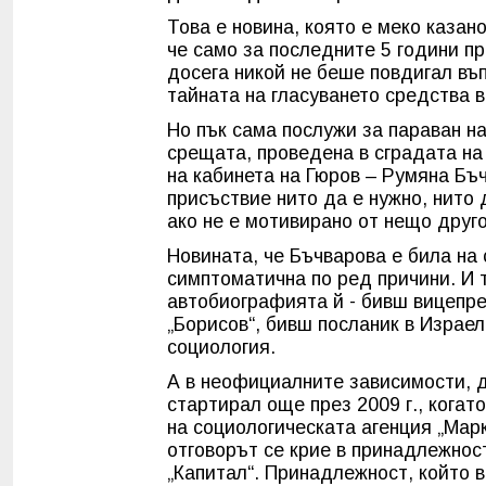
Това е новина, която е меко казан
че само за последните 5 години п
досега никой не беше повдигал въ
тайната на гласуването средства 
Но пък сама послужи за параван н
срещата, проведена в сградата н
на кабинета на Гюров – Румяна Бъч
присъствие нито да е нужно, нито 
ако не е мотивирано от нещо друго
Новината, че Бъчварова е била на 
симптоматична по ред причини. И 
автобиографията й - бивш вицепре
„Борисов“, бивш посланик в Израе
социология.
А в неофициалните зависимости, д
стартирал още през 2009 г., кога
на социологическата агенция „Марк
отговорът се крие в принадлежнос
„Капитал“. Принадлежност, който 