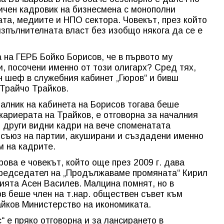
личен кадровик на бизнесмена с монополни
ата, медиите и НПО сектора. Човекът, през който
изпълнителната власт без изобщо някога да се е
 на ГЕРБ Бойко Борисов, че в първото му
, посочени именно от този олигарх? Сред тях,
н шеф в служебния кабинет „Гюров“ и бивш
Трайчо Трайков.
ачалник на кабинета на Борисов тогава беше
кариерата на Трайков, е отговорна за началния
о други видни кадри на вече споменатата
 съюз на партии, акуширани и създадени именно
м на кадрите.
ова е човекът, който още през 2009 г. дава
председател на „Продължаваме промяната“ Кирил
ията Асен Василев. Малцина помнят, но в
ков беше член на т.нар. обществен съвет към
айков Министерство на икономиката.
“ е пряко отговорна и за лансирането в