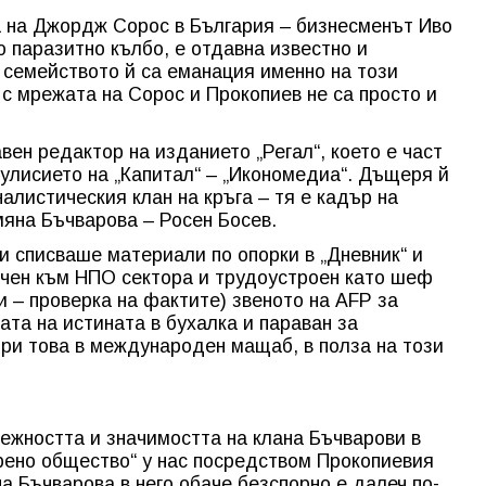
ка на Джордж Сорос в България – бизнесменът Иво
о паразитно кълбо, е отдавна известно и
 семейството й са еманация именно на този
с мрежата на Сорос и Прокопиев не са просто и
вен редактор на изданието „Регал“, което е част
улисието на „Капитал“ – „Икономедиа“. Дъщеря й
алистическия клан на кръга – тя е кадър на
умяна Бъчварова – Росен Босев.
и списваше материали по опорки в „Дневник“ и
очен към НПО сектора и трудоустроен като шеф
ки – проверка на фактите) звеното на AFP за
ата на истината в бухалка и параван за
ри това в международен мащаб, в полза на този
ежността и значимостта на клана Бъчварови в
рено общество“ у нас посредством Прокопиевия
а Бъчварова в него обаче безспорно е далеч по-