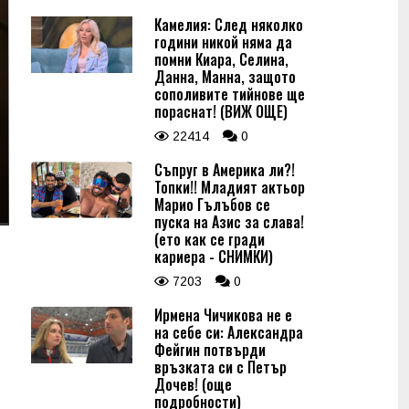
Камелия: След няколко
години никой няма да
помни Киара, Селина,
Данна, Манна, защото
сополивите тийнове ще
пораснат! (ВИЖ ОЩЕ)
22414
0
Съпруг в Америка ли?!
Топки!! Младият актьор
Марио Гълъбов се
пуска на Азис за слава!
(ето как се гради
кариера - СНИМКИ)
7203
0
Ирмена Чичикова не е
на себе си: Александра
Фейгин потвърди
връзката си с Петър
Дочев! (още
подробности)