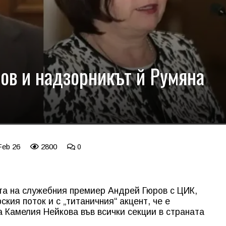
ов и надзорникът й Румяна
Feb 26
2800
0
та на служебния премиер Андрей Гюров с ЦИК,
кия поток и с „титаничния“ акцент, че е
 Камелия Нейкова във всички секции в страната