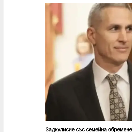
Задкулисие със семейна обремене