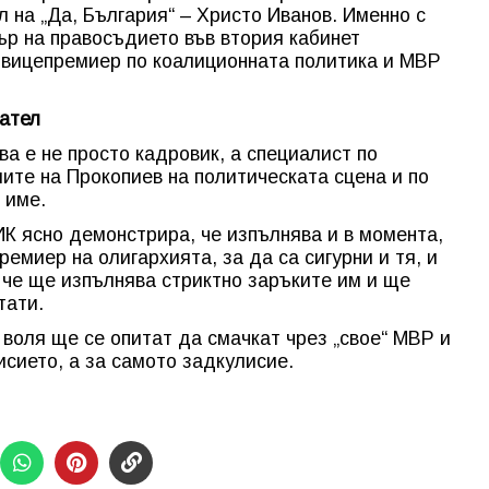
 на „Да, България“ – Христо Иванов. Именно с
ър на правосъдието във втория кабинет
е вицепремиер по коалиционната политика и МВР
рател
а е не просто кадровик, а специалист по
лите на Прокопиев на политическата сцена и по
 име.
ИК ясно демонстрира, че изпълнява и в момента,
емиер на олигархията, за да са сигурни и тя, и
, че ще изпълнява стриктно заръките им и ще
тати.
 воля ще се опитат да смачкат чрез „свое“ МВР и
исието, а за самото задкулисие.