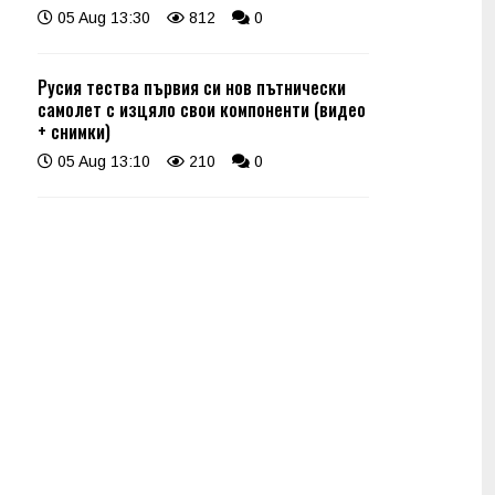
05 Aug 13:30
812
0
Русия тества първия си нов пътнически
самолет с изцяло свои компоненти (видео
+ снимки)
05 Aug 13:10
210
0