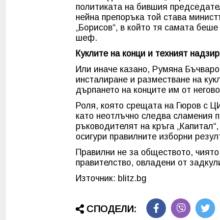
политиката на бившия председател
нейна препоръка той става минист
„Борисов“, в който тя самата беш
шеф.
Куклите на конци и техният надзи
Или иначе казано, Румяна Бъчваров
инсталиране и разместване на кук
дърпането на конците им от негово
Роля, която срещата на Гюров с Ц
като неотлъчно следва сламения пр
ръководителят на кръга „Капитал“
осигури правилните изборни резул
Правилни не за обществото, чиято
правителство, овладени от задкул
Източник: blitz.bg
СПОДЕЛИ: