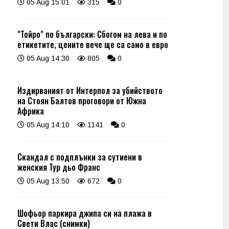
05 Aug 15:01
315
0
"Тойро" по български: Сбогом на лева и по
етикетите, цените вече ще са само в евро
05 Aug 14:30
805
0
Издирваният от Интерпол за убийството
на Стоян Балтов проговори от Южна
Африка
05 Aug 14:10
1141
0
Скандал с подплънки за сутиени в
женския Тур дьо Франс
05 Aug 13:50
672
0
Шофьор паркира джипа си на плажа в
Свети Влас (снимки)