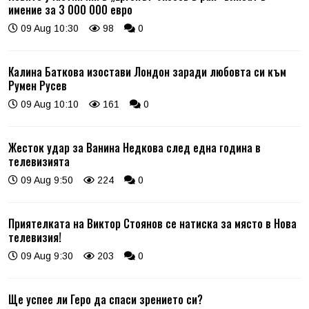
имение за 3 000 000 евро
09 Aug 10:30
98
0
Калина Баткова изостави Лондон заради любовта си към
Румен Русев
09 Aug 10:10
161
0
Жесток удар за Ванина Недкова след една година в
телевизията
09 Aug 9:50
224
0
Приятелката на Виктор Стоянов се натиска за място в Нова
телевизия!
09 Aug 9:30
203
0
Ще успее ли Геро да спаси зрението си?