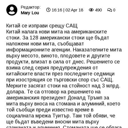
Редактор:
16:16 | 02 Apr 18
490
0
Mary Lou
Китай се изправи срещу САЩ
Китай налага нови мита на американските
стоки. За 128 американски стоки ще бъдат
наложени нови мита, съобщават
информационните агенции. Наказателните мита
върху месото, виното, плодовете и другите
продукти, влизат в сила от днес. Решението се
взима след серия предупреждения от
китайските власти през последните седмици
при изострящия се търговски спор със САЩ.
Мерките засягат стоки на стойност над 3 млрд.
долара. Те са отговор на решението на
американския президент Доналд Тръмп за
мита върху вноса на стомана и алуминий, което
той съобщи преди известно време в
социалната мрежа Туитър. Там той обяви, че
ще бъдат въведени вносни мита върху
стоманата и алуминия. Стоманата ще се облага