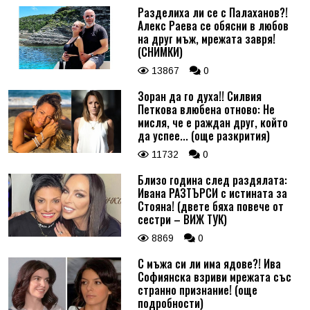
Разделиха ли се с Палаханов?!
Алекс Раева се обясни в любов
на друг мъж, мрежата завря!
(СНИМКИ)
13867
0
Зоран да го духа!! Силвия
Петкова влюбена отново: Не
мисля, че е раждан друг, който
да успее... (още разкрития)
11732
0
Близо година след раздялата:
Ивана РАЗТЪРСИ с истината за
Стояна! (двете бяха повече от
сестри – ВИЖ ТУК)
8869
0
С мъжа си ли има ядове?! Ива
Софиянска взриви мрежата със
странно признание! (още
подробности)