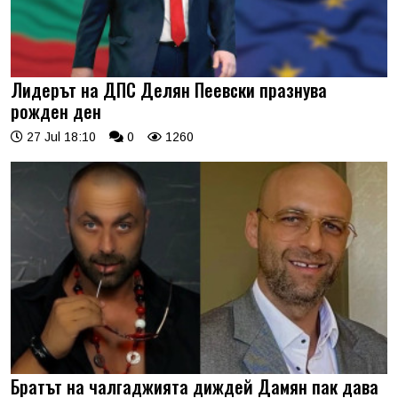
Лидерът на ДПС Делян Пеевски празнува
рожден ден
27 Jul 18:10
0
1260
Братът на чалгаджията диждей Дамян пак дава