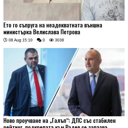
Ето го съпруга на неадекватната външна
министърка Велислава Петрова
08 Aug 15:10
0
3038
Ново проучване на „Галъп“: ДПС със стабилен
рейтинг, подкрепата към Радев се запазва