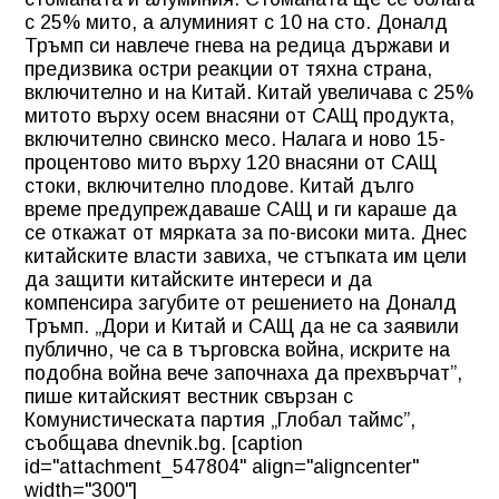
с 25% мито, а алуминият с 10 на сто. Доналд
Тръмп си навлече гнева на редица държави и
предизвика остри реакции от тяхна страна,
включително и на Китай. Китай увеличава с 25%
митото върху осем внасяни от САЩ продукта,
включително свинско месо. Налага и ново 15-
процентово мито върху 120 внасяни от САЩ
стоки, включително плодове. Китай дълго
време предупреждаваше САЩ и ги караше да
се откажат от мярката за по-високи мита. Днес
китайските власти завиха, че стъпката им цели
да защити китайските интереси и да
компенсира загубите от решението на Доналд
Тръмп. „Дори и Китай и САЩ да не са заявили
публично, че са в търговска война, искрите на
подобна война вече започнаха да прехвърчат”,
пише китайският вестник свързан с
Комунистическата партия „Глобал таймс”,
съобщава dnevnik.bg. [caption
id="attachment_547804" align="aligncenter"
width="300"]