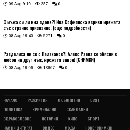
09 Aug 9:10
287
0
С мъжа си ли има ядове?! Ива Софиянска взриви мрежата
със странно признание! (още подробности)
08 Aug 19:40
5271
0
Разделиха ли се с Палаханов?! Алекс Раева се обясни в
любов на друг мъж, мрежата завря! (СНИМКИ)
08 Aug 19:06
13867
0
НАЧАЛО
РАЗКРИТИЯ
ЛЮБОПИТНИ
СВЯТ
ПОЛИТИКА
КРИМИНАЛНИ
СКАНДАЛНИ
ЗДРАВОСЛОВНО
ИСТОРИЯ
КИНО
СПОРТ
НАС НИ ЦИТИРАТ
ВИДЕО
МОДА
НОВО: СНИМКИ!