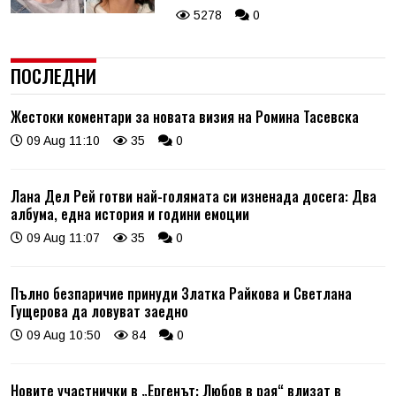
5278
0
ПОСЛЕДНИ
Жестоки коментари за новата визия на Ромина Тасевска
09 Aug 11:10
35
0
Лана Дел Рей готви най-голямата си изненада досега: Два
албума, една история и години емоции
09 Aug 11:07
35
0
Пълно безпаричие принуди Златка Райкова и Светлана
Гущерова да ловуват заедно
09 Aug 10:50
84
0
Новите участнички в „Ергенът: Любов в рая“ влизат в