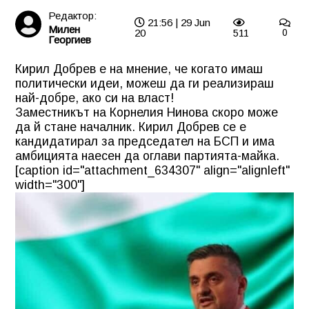
Редактор:
21:56 | 29 Jun
Милен
20
511
0
Георгиев
Кирил Добрев е на мнение, че когато имаш
политически идеи, можеш да ги реализираш
най-добре, ако си на власт!
Заместникът на Корнелия Нинова скоро може
да й стане началник. Кирил Добрев се е
кандидатирал за председател на БСП и има
амбицията наесен да оглави партията-майка.
[caption id="attachment_634307" align="alignleft"
width="300"]