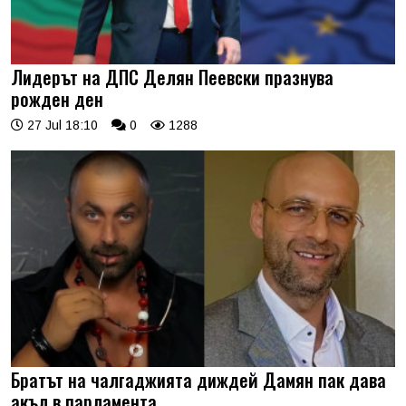
Лидерът на ДПС Делян Пеевски празнува
рожден ден
27 Jul 18:10
0
1288
Братът на чалгаджията диждей Дамян пак дава
акъл в парламента