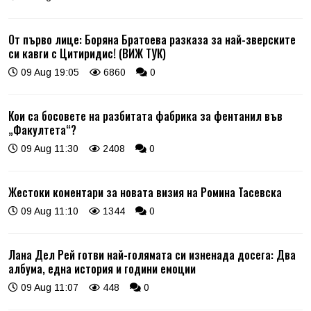
От първо лице: Боряна Братоева разказа за най-зверските
си кавги с Цитиридис! (ВИЖ ТУК)
09 Aug 19:05
6860
0
Кои са босовете на разбитата фабрика за фентанил във
„Факултета“?
09 Aug 11:30
2408
0
Жестоки коментари за новата визия на Ромина Тасевска
09 Aug 11:10
1344
0
Лана Дел Рей готви най-голямата си изненада досега: Два
албума, една история и години емоции
09 Aug 11:07
448
0