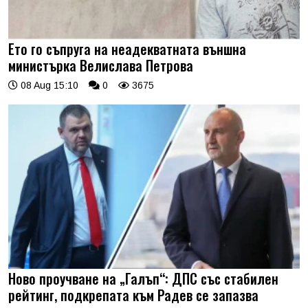
Ето го съпруга на неадекватната външна
министърка Велислава Петрова
08 Aug 15:10
0
3675
Ново проучване на „Галъп“: ДПС със стабилен
рейтинг, подкрепата към Радев се запазва