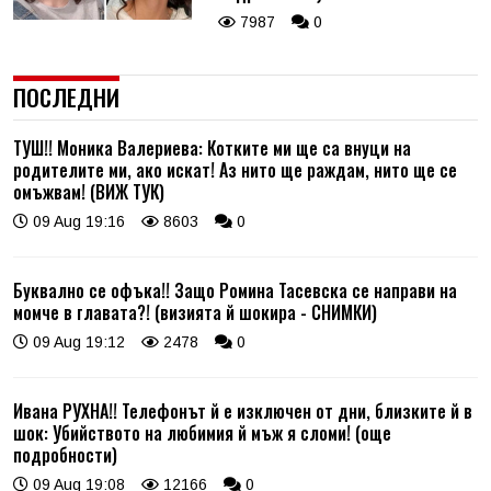
7987
0
ПОСЛЕДНИ
ТУШ!! Моника Валериева: Котките ми ще са внуци на
родителите ми, ако искат! Аз нито ще раждам, нито ще се
омъжвам! (ВИЖ ТУК)
09 Aug 19:16
8603
0
Буквално се офъка!! Защо Ромина Тасевска се направи на
момче в главата?! (визията й шокира - СНИМКИ)
09 Aug 19:12
2478
0
Ивана РУХНА!! Телефонът й е изключен от дни, близките й в
шок: Убийството на любимия й мъж я сломи! (още
подробности)
09 Aug 19:08
12166
0