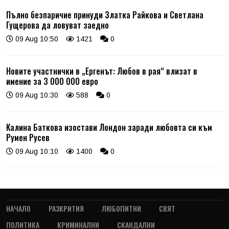
Пълно безпаричие принуди Златка Райкова и Светлана
Гущерова да ловуват заедно
09 Aug 10:50
1421
0
Новите участнички в „Ергенът: Любов в рая“ влизат в
имение за 3 000 000 евро
09 Aug 10:30
588
0
Калина Баткова изостави Лондон заради любовта си към
Румен Русев
09 Aug 10:10
1400
0
НАЧАЛО
РАЗКРИТИЯ
ЛЮБОПИТНИ
СВЯТ
ПОЛИТИКА
КРИМИНАЛНИ
СКАНДАЛНИ