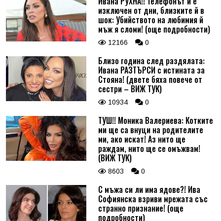
Ивана РУХНА!! Телефонът й е
изключен от дни, близките й в
шок: Убийството на любимия й
мъж я сломи! (още подробности)
12166
0
Близо година след раздялата:
Ивана РАЗТЪРСИ с истината за
Стояна! (двете бяха повече от
сестри – ВИЖ ТУК)
10934
0
ТУШ!! Моника Валериева: Котките
ми ще са внуци на родителите
ми, ако искат! Аз нито ще
раждам, нито ще се омъжвам!
(ВИЖ ТУК)
8603
0
С мъжа си ли има ядове?! Ива
Софиянска взриви мрежата със
странно признание! (още
подробности)