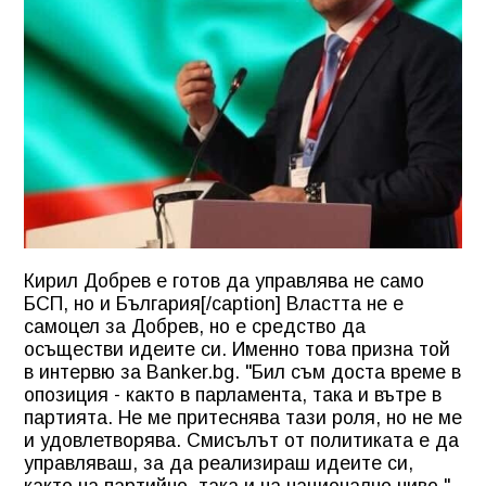
Кирил Добрев е готов да управлява не само
БСП, но и България[/caption] Властта не е
самоцел за Добрев, но е средство да
осъществи идеите си. Именно това призна той
в интервю за Banker.bg. "Бил съм доста време в
опозиция - както в парламента, така и вътре в
партията. Не ме притеснява тази роля, но не ме
и удовлетворява. Смисълът от политиката е да
управляваш, за да реализираш идеите си,
както на партийно, така и на национално ниво.",