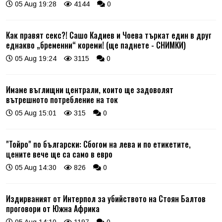
05 Aug 19:28
4144
0
Как правят секс?! Сашо Кадиев и Чоева търкат един в друг
еднакво „бременни“ кореми! (ще паднете - СНИМКИ)
05 Aug 19:24
3115
0
Имаме въглищни централи, които ще задоволят
вътрешното потребление на ток
05 Aug 15:01
315
0
"Тойро" по български: Сбогом на лева и по етикетите,
цените вече ще са само в евро
05 Aug 14:30
826
0
Издирваният от Интерпол за убийството на Стоян Балтов
проговори от Южна Африка