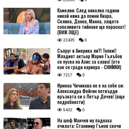
Камелия: След няколко години
никой няма да помни Киара,
Селина, Данна, Манна, защото
сополивите тийнове ще пораснат!
(ВИЖ ОЩЕ)
22435
0
Съпруг в Америка ли?! Топки!!
Младият актьор Марио Гълъбов
се пуска на Азис за слава! (ето
как се гради кариера - СНИМКИ)
7217
0
Ирмена Чичикова не е на себе си:
Александра Фейгин потвърди
връзката си с Петър Дочев! (още
подробности)
5432
0
На шеф Манчев му паднаха
очилата: Станимир Гъмов скочи