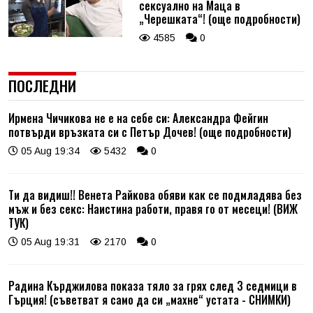
сексуално на Маца в
„Черешката“! (още подробности)
4585
0
ПОСЛЕДНИ
Ирмена Чичикова не е на себе си: Александра Фейгин
потвърди връзката си с Петър Дочев! (още подробности)
05 Aug 19:34
5432
0
Ти да видиш!! Венета Райкова обяви как се подмладява без
мъж и без секс: Наистина работи, правя го от месеци! (ВИЖ
ТУК)
05 Aug 19:31
2170
0
Радина Кърджилова показа тяло за грях след 3 седмици в
Гърция! (съветват я само да си „махне“ устата - СНИМКИ)