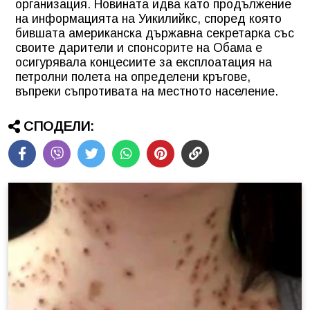
организация. Новината идва като продължение
на информацията на Уикилийкс, според която
бившата американска държавна секретарка със
своите дарители и спонсорите на Обама е
осигурявала концесиите за експлоатация на
петролни полета на определени кръгове,
въпреки съпротивата на местното население.
СПОДЕЛИ: