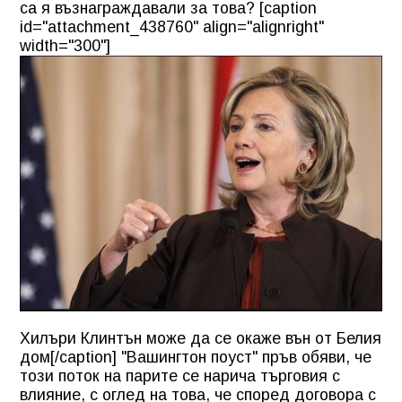
са я възнаграждавали за това? [caption
id="attachment_438760" align="alignright"
width="300"]
Хилъри Клинтън може да се окаже вън от Белия
дом[/caption] "Вашингтон поуст" пръв обяви, че
този поток на парите се нарича търговия с
влияние, с оглед на това, че според договора с