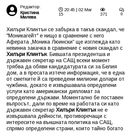
Редактор:
20:45 | 02 Mar
Кристина
15
371
0
Милева
Хилъри Клинтън се забърка в такъв скандал, че
"Моникагейт" е нищо в сравнение с него
Аферата „Моника Люински“ ще изглежда като
невинна закачка в сравнение с новия скандал с
Хилъри Клинтън
. Бившата президентша и
държавен секретар на САЩ всеки момент
трябва да обяви кандидатурата си за Белия
дом, а в пресата изтече информация, че в една
от сметките й са преведени милиони долари от
чужбина, докато е извършавала определени
услуги като американски дипломат за
определени държави. Моментално бе поставен
въпросът, дали по време на работата си като
държавен секретар
Хилъри Клинтън
не е
извършвала дейности, противоречащи с
интересите на външната политика на САЩ,
спрямо определени страни, които тайно богато