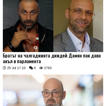
Братът на чалгаджията диждей Дамян пак дава
акъл в парламента
25 Jul 17:10
0
2793