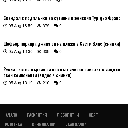
05 Aug 14:10
1197
0
Скандал с подплънки за сутиени в женския Тур дьо Франс
05 Aug 13:50
679
0
Шофьор паркира джипа си на плажа в Свети Влас (снимки)
05 Aug 13:30
868
0
Русия тества първия си нов пътнически самолет с изцяло
свои компоненти (видео + снимки)
05 Aug 13:10
210
0
НАЧАЛО
РАЗКРИТИЯ
ЛЮБОПИТНИ
СВЯТ
ПОЛИТИКА
КРИМИНАЛНИ
СКАНДАЛНИ