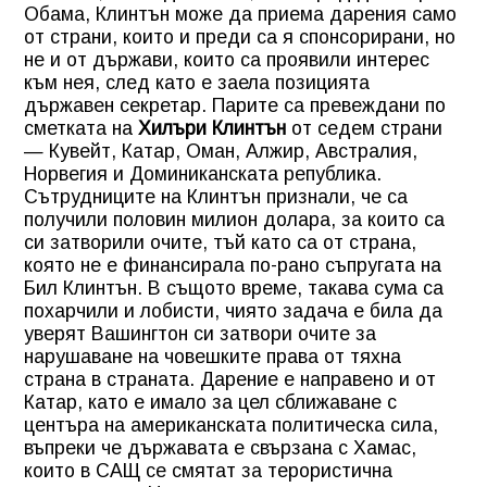
Обама, Клинтън може да приема дарения само
от страни, които и преди са я спонсорирани, но
не и от държави, които са проявили интерес
към нея, след като е заела позицията
държавен секретар. Парите са превеждани по
сметката на
Хилъри Клинтън
от седем страни
— Кувейт, Катар, Оман, Алжир, Австралия,
Норвегия и Доминиканската република.
Сътрудниците на Клинтън признали, че са
получили половин милион долара, за които са
си затворили очите, тъй като са от страна,
която не е финансирала по-рано съпругата на
Бил Клинтън. В същото време, такава сума са
похарчили и лобисти, чиято задача е била да
уверят Вашингтон си затвори очите за
нарушаване на човешките права от тяхна
страна в
страната
. Дарение е направено и от
Катар, като е имало за цел сближаване с
центъра на американската политическа сила,
въпреки че държавата е свързана с Хамас,
които в САЩ се смятат за терористична