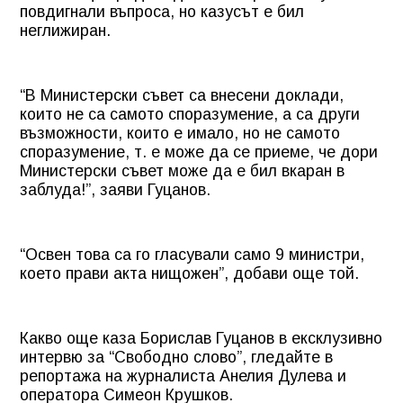
повдигнали въпроса, но казусът е бил
неглижиран.
“В Министерски съвет са внесени доклади,
които не са самото споразумение, а са други
възможности, които е имало, но не самото
споразумение, т. е може да се приеме, че дори
Министерски съвет може да е бил вкаран в
заблуда!”, заяви Гуцанов.
“Освен това са го гласували само 9 министри,
което прави акта нищожен”, добави още той.
Какво още каза Борислав Гуцанов в ексклузивно
интервю за “Свободно слово”, гледайте в
репортажа на журналиста Анелия Дулева и
оператора Симеон Крушков.