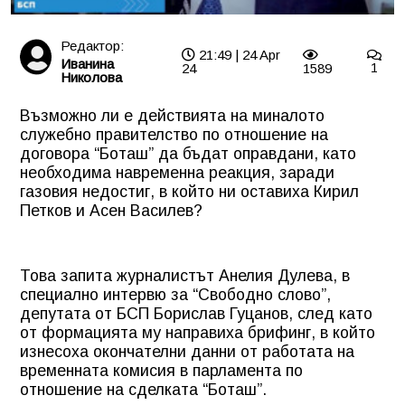
Редактор:
21:49 | 24 Apr
Иванина
24
1589
1
Николова
Възможно ли е действията на миналото
служебно правителство по отношение
на
договора “Боташ” да бъдат оправдани, като
необходима навременна реакция, заради
газовия недостиг, в който ни оставиха Кирил
Петков и Асен Василев?
Това запита журналистът Анелия Дулева, в
специално интервю за “Свободно слово”,
депутата от БСП Борислав Гуцанов, след като
от формацията му направиха брифинг, в който
изнесоха окончателни данни от работата на
временната комисия в парламента по
отношение на сделката “Боташ”.