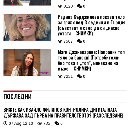
9128
0
Радина Кърджилова показа тяло
за грях след 3 седмици в Гърция!
(съветват я само да си „махне“
устата - СНИМКИ)
7567
0
Маги Джанаварова: Направих топ
тяло за бански! (Потребители:
Ако това е „топ“, минаваме на
мъже – СНИМКИ)
7231
0
ПОСЛЕДНИ
ВИЖТЕ КАК ИВАЙЛО ФИЛИПОВ КОНТРОЛИРА ДИГИТАЛНАТА
ДЪРЖАВА ЗАД ГЪРБА НА ПРАВИТЕЛСТВОТО? (РАЗСЛЕДВАНЕ)
07 Aug 12:10
735
0