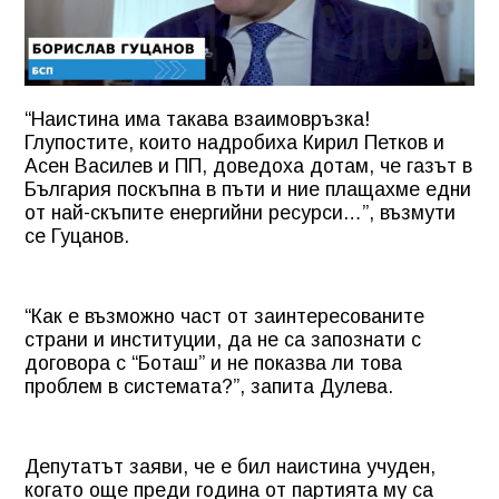
“Наистина има такава взаимовръзка!
Глупостите, които надробиха Кирил Петков и
Асен Василев и ПП, доведоха дотам, че газът в
България поскъпна в пъти и ние плащахме едни
от най-скъпите енергийни ресурси…”, възмути
се Гуцанов.
“Как е възможно част от заинтересованите
страни и институции, да не са запознати с
договора с “Боташ” и не показва ли това
проблем в системата?”, запита Дулева.
Депутатът заяви, че е бил наистина учуден,
когато още преди година от партията му са