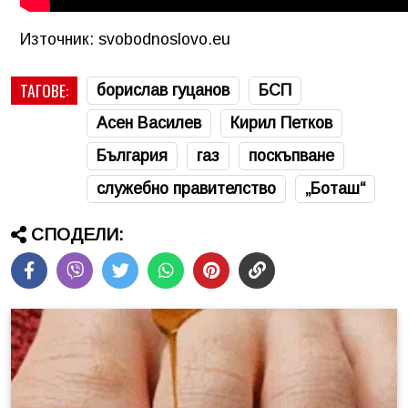
Източник: svobodnoslovo.eu
ТАГОВЕ:
борислав гуцанов
БСП
Асен Василев
Кирил Петков
България
газ
поскъпване
служебно правителство
„Боташ“
СПОДЕЛИ: