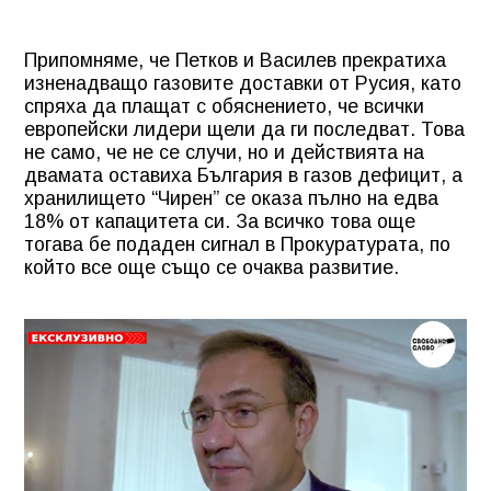
Припомняме, че Петков и Василев прекратиха
изненадващо газовите доставки от Русия, като
спряха да плащат с обяснението, че всички
европейски лидери щели да ги последват. Това
не само, че не се случи, но и действията на
двамата оставиха България в газов дефицит, а
хранилището “Чирен” се оказа пълно на едва
18% от капацитета си. За всичко това още
тогава бе подаден сигнал в Прокуратурата, по
който все още също се очаква развитие.