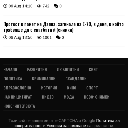
06 Aug 14:10
742
0
Протест в памет на Даяна, загинала на Е-79, в деня, в който
трябваше да е сватбата ѝ (снимки)
06 Aug 13:50
1001
0
НАЧАЛО
РАЗКРИТИЯ
ЛЮБОПИТНИ
СВЯТ
ПОЛИТИКА
КРИМИНАЛНИ
СКАНДАЛНИ
ЗДРАВОСЛОВНО
ИСТОРИЯ
КИНО
СПОРТ
НАС НИ ЦИТИРАТ
ВИДЕО
МОДА
НОВО: СНИМКИ!
НОВО: ИНТЕРВЮТА
Този сайт е защитен от reCAPTCHA и Google
Политика за
поверителност
и
Условия за ползване
са приложени.