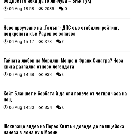
общността иска да го линчува – ВИЖ ТУК)
06 Aug 18:58
2086
0
Ново проучване на „Галъп“: ДПС със стабилен рейтинг,
подкрепата към Радев се запазва
06 Aug 15:17
378
0
Тайната любов на Мерилин Монро и Франк Синатра? Нова
книга разпалва отново легендата
06 Aug 14:48
938
0
Кейт Бланшет и борбата ѝ да спи повече от четири часа на
нощ
06 Aug 14:30
854
0
Шокиращо видео на Перес Хилтън доведе до полицейска
намеса в дома му в Маями