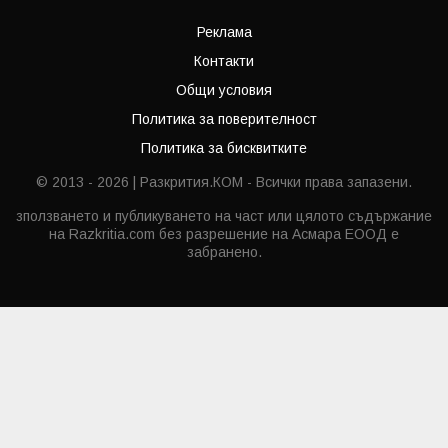
Реклама
Контакти
Общи условия
Политика за поверителност
Политика за бисквитките
© 2013 - 2026 | Разкрития.КОМ - Всички права запазени.
зползването и публикуването на част или цялото съдържание
на Razkritia.com без разрешение на Асмара ЕООД е
забранено.