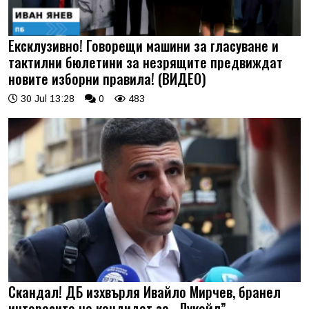
Ексклузивно! Говорещи машини за гласуване и
тактилни бюлетини за незрящите предвиждат
новите изборни правила! (ВИДЕО)
30 Jul 13:28
0
483
Скандал! ДБ изхвърля Ивайло Мирчев, бранел
интересите на кандидат за „Лукойл”