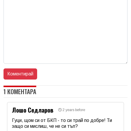
1 КОМЕНТАРА
Лошо Седларов
2 years before
Гуци, щом си от БКП - то си трай по добре! Ти
защо си мислиш, че не си тъп?