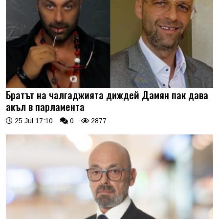
Братът на чалгаджията диждей Дамян пак дава
акъл в парламента
25 Jul 17:10
0
2877