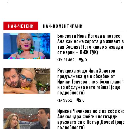
Име
*
Email
НАЙ-ЧЕТЕНИ
НАЙ-КОМЕНТИРАНИ
Боневата Нона Йотова в потрес:
Ама как може хората да живеят в
Коментар
*
тая София?! (ето какво я извади
от нерви – ВИЖ ТУК)
21462
0
Разкриха защо Иван Христов
продължава да е обсебен от
Ирина: Тенчева „не я боли глава“
и го обслужва като гейша! (още
подробности)
9961
0
Ирмена Чичикова не е на себе си:
Александра Фейгин потвърди
връзката си с Петър Дочев! (още
подробности)