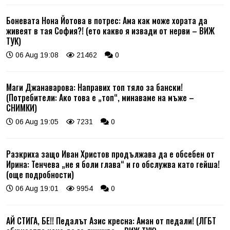
Боневата Нона Йотова в потрес: Ама как може хората да
живеят в тая София?! (ето какво я извади от нерви – ВИЖ
ТУК)
06 Aug 19:08
21462
0
Маги Джанаварова: Направих топ тяло за бански!
(Потребители: Ако това е „топ“, минаваме на мъже –
СНИМКИ)
06 Aug 19:05
7231
0
Разкриха защо Иван Христов продължава да е обсебен от
Ирина: Тенчева „не я боли глава“ и го обслужва като гейша!
(още подробности)
06 Aug 19:01
9954
0
АЙ СТИГА, БЕ!! Педалът Азис кресна: Аман от педали! (ЛГБТ