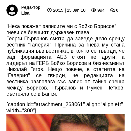
Редактор:
20:15 | 15 Jan 10
994
0
Lisa
"Нека покажат записите ми с Бойко Борисов",
гневи се бившият държавен глава
Георги Първанов смята да заведе дело срещу
вестник "Галерия". Причина за гнева му стана
публикация във вестника, в която се твърди, че
зад формацията АБВ стоят не други, а
лидерът на ГЕРБ Бойко Борисов и бизнесменът
Николай Гигов. Нещо повече, в статията на
"Галерия" се твърди, че редакцията на
вестника разполага със запис от тайна среща
между Борисов, Първанов и Румен Петков,
състояла се в Банкя.
[caption id="attachment_263061" align="alignleft"
width="300"]