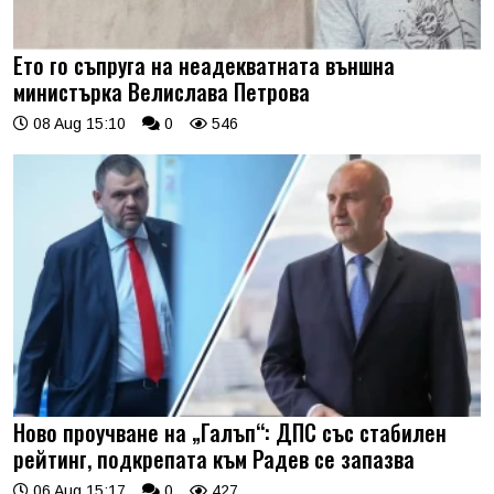
Ето го съпруга на неадекватната външна
министърка Велислава Петрова
08 Aug 15:10
0
546
Ново проучване на „Галъп“: ДПС със стабилен
рейтинг, подкрепата към Радев се запазва
06 Aug 15:17
0
427