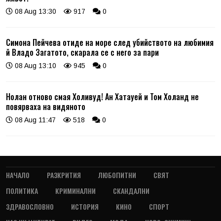
08 Aug 13:30
917
0
Симона Пейчева отиде на море след убийството на любимия
й Владо Загатото, скарала се с него за пари
08 Aug 13:10
945
0
Нолан отново смая Холивуд! Ан Хатауей и Том Холанд не
повярваха на видяното
08 Aug 11:47
518
0
НАЧАЛО
РАЗКРИТИЯ
ЛЮБОПИТНИ
СВЯТ
ПОЛИТИКА
КРИМИНАЛНИ
СКАНДАЛНИ
ЗДРАВОСЛОВНО
ИСТОРИЯ
КИНО
СПОРТ