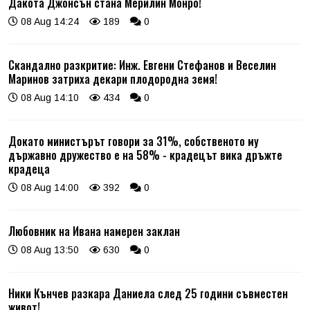
Дакота Джонсън стана Мерилин Монро!
08 Aug 14:24
189
0
Скандално разкритие: Инж. Евгени Стефанов и Веселин
Маринов затриха декари плодородна земя!
08 Aug 14:10
434
0
Докато министърът говори за 31%, собственото му
държавно дружество е на 58% - крадецът вика дръжте
крадеца
08 Aug 14:00
392
0
Любовник на Ивана намерен заклан
08 Aug 13:50
630
0
Ники Кънчев разкара Даниела след 25 години съвместен
живот!