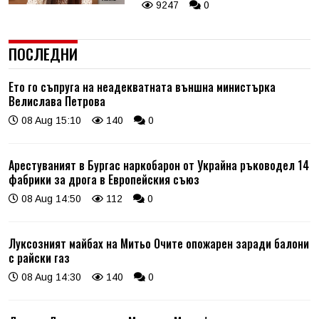
9247
0
ПОСЛЕДНИ
Ето го съпруга на неадекватната външна министърка
Велислава Петрова
08 Aug 15:10
140
0
Арестуваният в Бургас наркобарон от Украйна ръководел 14
фабрики за дрога в Европейския съюз
08 Aug 14:50
112
0
Луксозният майбах на Митьо Очите опожарен заради балони
с райски газ
08 Aug 14:30
140
0