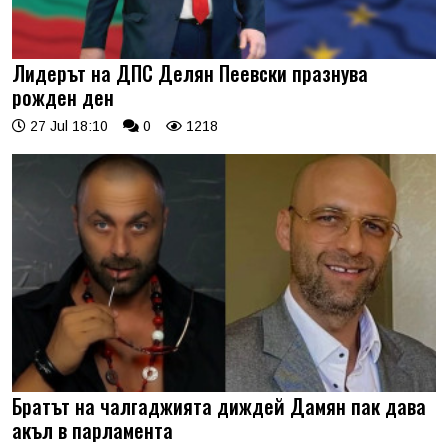
Лидерът на ДПС Делян Пеевски празнува
рожден ден
27 Jul 18:10
0
1218
Братът на чалгаджията диждей Дамян пак дава
акъл в парламента