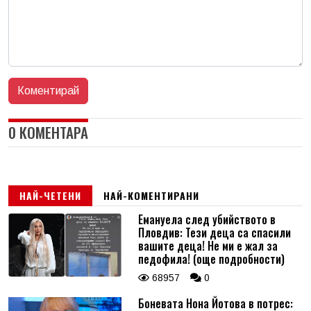
0 КОМЕНТАРА
НАЙ-ЧЕТЕНИ
НАЙ-КОМЕНТИРАНИ
Емануела след убийството в
Пловдив: Тези деца са спасили
вашите деца! Не ми е жал за
педофила! (още подробности)
68957
0
Боневата Нона Йотова в потрес: