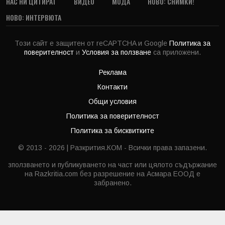
НАС НИ ЦИТИРАТ
ВИДЕО
МОДА
НОВО: СНИМКИ!
НОВО: ИНТЕРВЮТА
Този сайт е защитен от reCAPTCHA и Google
Политика за
поверителност
и
Условия за ползване
са приложени.
Реклама
Контакти
Общи условия
Политика за поверителност
Политика за бисквитките
© 2013 - 2026 | Разкрития.КОМ - Всички права запазени.
зползването и публикуването на част или цялото съдържание
на Razkritia.com без разрешение на Асмара ЕООД е
забранено.