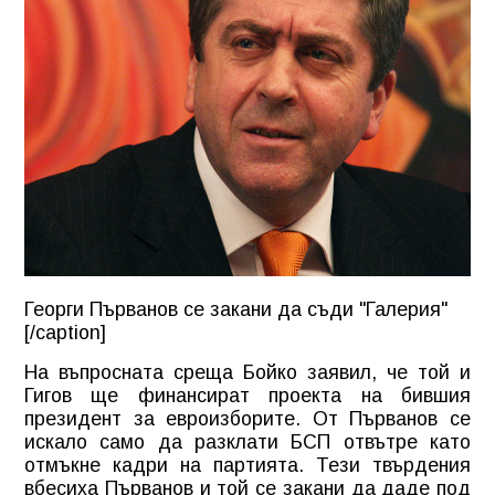
Георги Първанов се закани да съди "Галерия"
[/caption]
На въпросната среща Бойко заявил, че той и
Гигов ще финансират проекта на бившия
президент за евроизборите. От Първанов се
искало само да разклати БСП отвътре като
отмъкне кадри на партията. Тези твърдения
вбесиха Първанов и той се закани да даде под