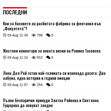
ПОСЛЕДНИ
Кои са босовете на разбитата фабрика за фентанил във
„Факултета“?
09 Aug 11:30
798
0
Жестоки коментари за новата визия на Ромина Тасевска
09 Aug 11:10
553
0
Лана Дел Рей готви най-голямата си изненада досега: Два
албума, една история и години емоции
09 Aug 11:07
259
0
Пълно безпаричие принуди Златка Райкова и Светлана
Гущерова да ловуват заедно