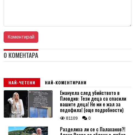
0 КОМЕНТАРА
НАЙ-ЧЕТЕНИ
НАЙ-КОМЕНТИРАНИ
Емануела след убийството в
Пловдив: Тези деца са спасили
вашите деца! Не ми е жал за
педофила! (още подробности)
81109
0
Разделиха ли се с Палаханов?!