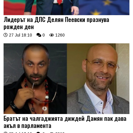
Лидерът на ДПС Делян Пеевски празнува
рожден ден
27 Jul 18:10
0
1260
Братът на чалгаджията диждей Дамян пак дава
акъл в парламента