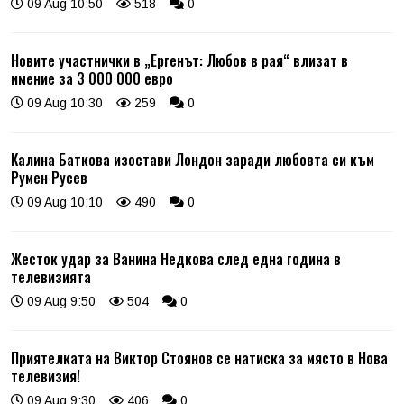
09 Aug 10:50
518
0
Новите участнички в „Ергенът: Любов в рая“ влизат в
имение за 3 000 000 евро
09 Aug 10:30
259
0
Калина Баткова изостави Лондон заради любовта си към
Румен Русев
09 Aug 10:10
490
0
Жесток удар за Ванина Недкова след една година в
телевизията
09 Aug 9:50
504
0
Приятелката на Виктор Стоянов се натиска за място в Нова
телевизия!
09 Aug 9:30
406
0