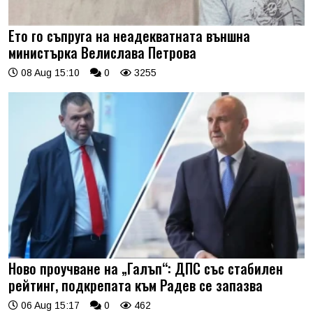
Ето го съпруга на неадекватната външна
министърка Велислава Петрова
08 Aug 15:10
0
3255
Ново проучване на „Галъп“: ДПС със стабилен
рейтинг, подкрепата към Радев се запазва
06 Aug 15:17
0
462