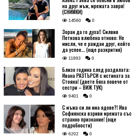
Алекс Раева се обясни в любов
на друг мъж, мрежата завря!
(СНИМКИ)
14560
0
Зоран да го духа!! Силвия
Петкова влюбена отново: Не
мисля, че е раждан друг, който
да успее... (още разкрития)
11893
0
Близо година след раздялата:
Ивана РАЗТЪРСИ с истината за
Стояна! (двете бяха повече от
сестри – ВИЖ ТУК)
9401
0
С мъжа си ли има ядове?! Ива
Софиянска взриви мрежата със
странно признание! (още
подробности)
6202
0