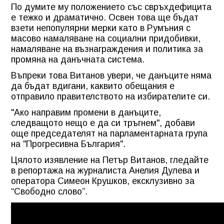
По думите му положението със свръхдефицита
е тежко и драматично. Освен това ще бъдат
взети непопулярни мерки като в Румъния с
масово намаляване на социални придобивки,
намаляване на възнаграждения и политика за
промяна на данъчната система.
Въпреки това Витанов увери, че данъците няма
да бъдат вдигани, каквито обещания е
отправило правителството на избирателите си.
"Ако направим промени в данъците,
следващото нещо е да си тръгнем", добави
още председателят на парламентарната група
на "Прогресивна България".
Цялото изявление на Петър Витанов, гледайте
в репортажа на журналиста Анелия Дулева и
оператора Симеон Крушков, ексклузивно за
“Свободно слово”.