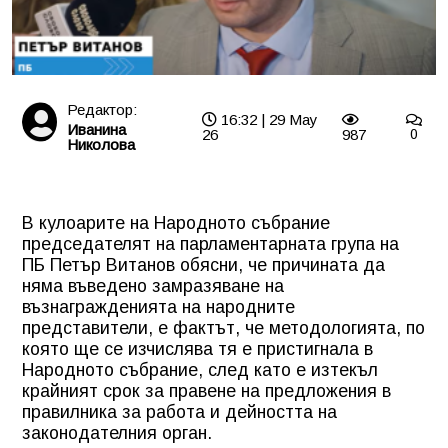
Редактор:
16:32 | 29 May
Иванина
26
987
0
Николова
В кулоарите на Народното събрание
председателят на парламентарната група на
ПБ Петър Витанов обясни, че причината да
няма въведено замразяване на
възнагражденията на народните
представители, е фактът, че методологията, по
която ще се изчислява тя е пристигнала в
Народното събрание, след като е изтекъл
крайният срок за правене на предложения в
правилника за работа и дейността на
законодателния орган.