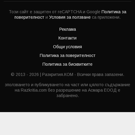
Този сайт е защитен от reCAPTCHA и Google
Политика за
поверителност
и
Условия за ползване
са приложени.
Реклама
Контакти
Общи условия
Политика за поверителност
Политика за бисквитките
© 2013 - 2026 | Разкрития.КОМ - Всички права запазени.
зползването и публикуването на част или цялото съдържание
на Razkritia.com без разрешение на Асмара ЕООД е
забранено.