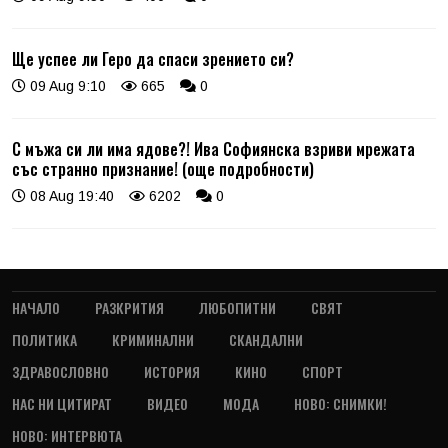
Ще успее ли Геро да спаси зрението си?
09 Aug 9:10
665
0
С мъжа си ли има ядове?! Ива Софиянска взриви мрежата
със странно признание! (още подробности)
08 Aug 19:40
6202
0
НАЧАЛО
РАЗКРИТИЯ
ЛЮБОПИТНИ
СВЯТ
ПОЛИТИКА
КРИМИНАЛНИ
СКАНДАЛНИ
ЗДРАВОСЛОВНО
ИСТОРИЯ
КИНО
СПОРТ
НАС НИ ЦИТИРАТ
ВИДЕО
МОДА
НОВО: СНИМКИ!
НОВО: ИНТЕРВЮТА