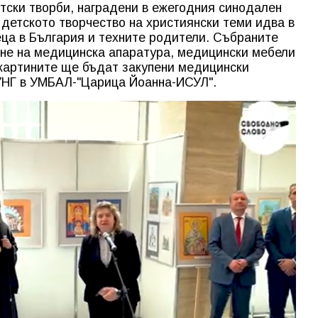
атски творби, наградени в ежегодния синодален
о детското творчество на християнски теми идва в
ца в България и техните родители. Събраните
ане на медицинска апаратура, медицински мебели
 картините ще бъдат закупени медицински
 УНГ в УМБАЛ-"Царица Йоанна-ИСУЛ".