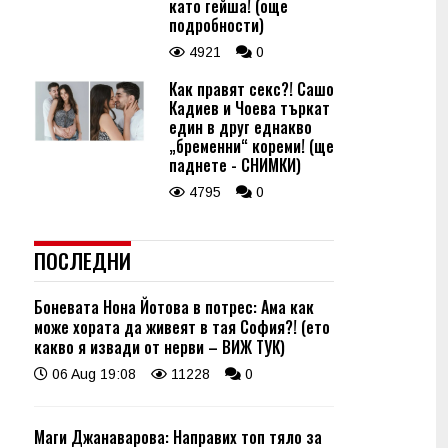
като гейша! (още
подробности)
4921
0
Как правят секс?! Сашо
Кадиев и Чоева търкат
един в друг еднакво
„бременни“ кореми! (ще
паднете - СНИМКИ)
4795
0
ПОСЛЕДНИ
Боневата Нона Йотова в потрес: Ама как
може хората да живеят в тая София?! (ето
какво я извади от нерви – ВИЖ ТУК)
06 Aug 19:08
11228
0
Маги Джанаварова: Направих топ тяло за