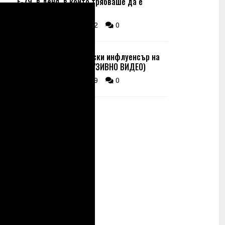
Е-79, в деня, в който трябваше да е
сватбата ѝ (снимки)
06 Aug 13:50
672
0
Застреляха мексикански инфлуенсър на
живо в ТикТок (ЕКСКЛУЗИВНО ВИДЕО)
06 Aug 13:30
399
0