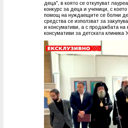
деца", в която се откупуват лауре
конкурс за деца и ученици, с коет
помощ на нуждаещите се болни де
средства се използват за закупув
и консумативи, а с продажбата на
консумативи за детската клиника