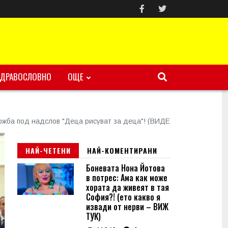
ЗДРАВОСЛОВНО
ОЩЕ
ожба под надслов "Деца рисуват за деца"! (ВИДЕО)
НАЙ-ЧЕТЕНИ
НАЙ-КОМЕНТИРАНИ
Боневата Нона Йотова
в потрес: Ама как може
хората да живеят в тая
София?! (ето какво я
извади от нерви – ВИЖ
ТУК)