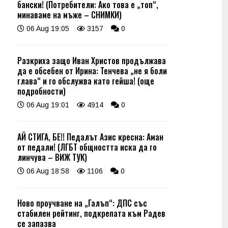
бански! (Потребители: Ако това е „топ“,
минаваме на мъже – СНИМКИ)
06 Aug 19:05
3157
0
Разкриха защо Иван Христов продължава
да е обсебен от Ирина: Тенчева „не я боли
глава“ и го обслужва като гейша! (още
подробности)
06 Aug 19:01
4914
0
АЙ СТИГА, БЕ!! Педалът Азис кресна: Аман
от педали! (ЛГБТ общността иска да го
линчува – ВИЖ ТУК)
06 Aug 18:58
1106
0
Ново проучване на „Галъп“: ДПС със
стабилен рейтинг, подкрепата към Радев
се запазва