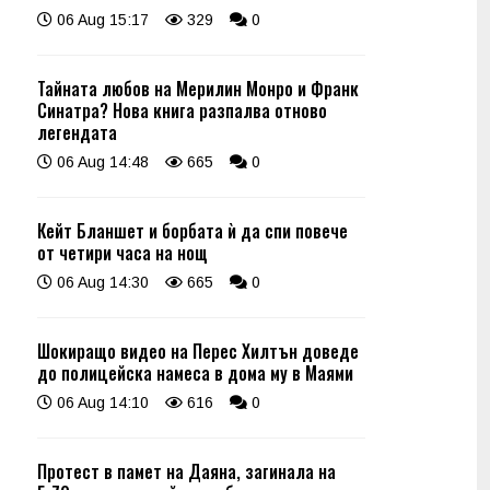
06 Aug 15:17
329
0
Тайната любов на Мерилин Монро и Франк
Синатра? Нова книга разпалва отново
легендата
06 Aug 14:48
665
0
Кейт Бланшет и борбата ѝ да спи повече
от четири часа на нощ
06 Aug 14:30
665
0
Шокиращо видео на Перес Хилтън доведе
до полицейска намеса в дома му в Маями
06 Aug 14:10
616
0
Протест в памет на Даяна, загинала на