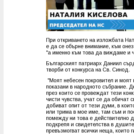
При откриването на изложбата Нат
е да се обърне внимание, към онез
"а именно към това да виждаме и 
Българският патриарх Даниил сър
творби от конкурса на Св. Синод.
"Моят небесен покровител и моят
показани в народното събрание. Д
през които се провеждат тези конк
чисти чувства, учат се да обичат 
добиват опит от тези думи, в коит
или трима в мое име, там съм и п
помежду ни това е действително д
подкрепя и свидетелства в душите 
превъзмогват всички неща, които г