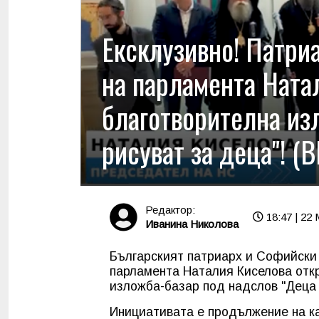
Ексклузивно! Патри
на парламента Ната
благотворителна из
рисуват за деца"! (
Редактор:
18:47 | 22
Иванина Николова
Българският патриарх и Софийски
парламента Наталия Киселова откр
изложба-базар под надслов "Деца 
Инициативата е продължение на к