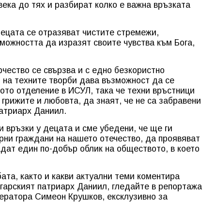
века до тях и разбират колко е важна връзката
т.
децата се отразяват чистите стремежи,
можността да изразят своите чувства към Бога,
рчество се свързва и с едно безкористно
 на техните творби дава възможност да се
ото отделение в ИСУЛ, така че техни връстници
грижите и любовта, да знаят, че не са забравени
патриарх Даниил.
 връзки у децата и сме убедени, че ще ги
орни граждани на нашето отечество, да проявяват
адат един по-добър облик на обществото, в което
та, както и какви актуални теми коментира
гарският патриарх Даниил, гледайте в репортажа
ератора Симеон Крушков, ексклузивно за