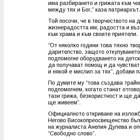
има разбирането и грижата към чо
между тях и Бог,” каза патриархъ
Той посочи, че в творчеството на 
жизнерадостта им, радостта и въз
към храма и към своите приятели.
“От няколко години това тяхно тво
дарителство, защото откупуването
подпомогне оборудването на детск
да получават помощ и да чувстват 
и някой е мислил за тях”, добави 
По думите му “това създава трайни
подпомогнем, когато станат отгов
тази грижа, безкористност и ще д
ще живеем”.
Официалното откриване на изложба
Негово Високопреосвещенство бъл
на журналиста Анелия Дулева и оп
“Свободно слово”.