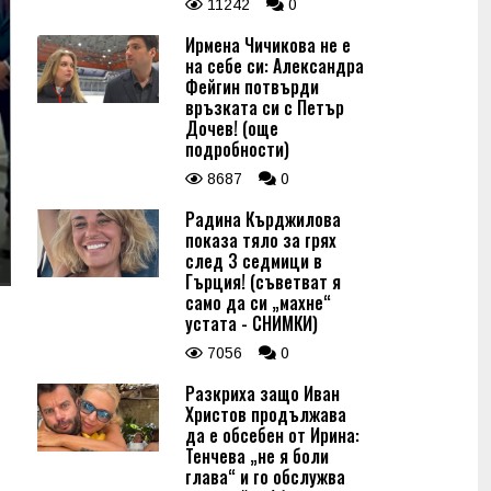
11242
0
Ирмена Чичикова не е
на себе си: Александра
Фейгин потвърди
връзката си с Петър
Дочев! (още
подробности)
8687
0
Радина Кърджилова
показа тяло за грях
след 3 седмици в
Гърция! (съветват я
само да си „махне“
устата - СНИМКИ)
7056
0
Разкриха защо Иван
Христов продължава
да е обсебен от Ирина:
Тенчева „не я боли
глава“ и го обслужва