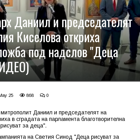
арх Даниил и председателят
лия Киселова откриха
ложба под надслов "Деца
ВИДЕО)
 May 25
868
0
 митрополит Даниил и председателят на
иха в сградата на парламента благотворителна
рисуват за деца".
ампанията на Свeтия Синод "Деца рисуват за