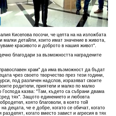
алия Киселова посочи, че целта на на изложбата
и малки детайли, които имат значение в живота,
чуваме красивото и доброто в нашия живот".
дечно благодари за възможността наградените
 православен храм" да има възможност да бъдат
ецата чрез своето творчество през тези години,
урси, под различен надслов, изразяват своите
своите родители, приятели и малко по малко
о Господа казва: "Там, където са събрани двама
осред тях". Защото единението и любовта
обродетел, която благоволи, в която той
на децата, че е добре, когато се обичат, когато
и разделят, когато вместо завист и агресия в тях