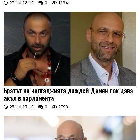
27 Jul 18:10
0
1134
Братът на чалгаджията диждей Дамян пак дава
акъл в парламента
25 Jul 17:10
0
2793