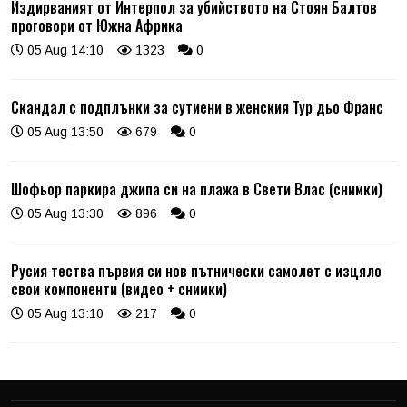
Издирваният от Интерпол за убийството на Стоян Балтов
проговори от Южна Африка
05 Aug 14:10
1323
0
Скандал с подплънки за сутиени в женския Тур дьо Франс
05 Aug 13:50
679
0
Шофьор паркира джипа си на плажа в Свети Влас (снимки)
05 Aug 13:30
896
0
Русия тества първия си нов пътнически самолет с изцяло
свои компоненти (видео + снимки)
05 Aug 13:10
217
0