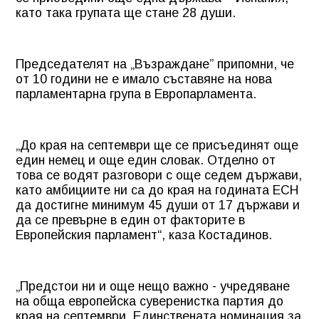
като така групата ще стане 28 души.
Председателят на „Възраждане” припомни, че
от 10 години не е имало съставяне на нова
парламентарна група в Европарламента.
„До края на септември ще се присъединят още
един немец и още един словак. Отделно от
това се водят разговори с още седем държави,
като амбициите ни са до края на годината ЕСН
да достигне минимум 45 души от 17 държави и
да се превърне в един от факторите в
Европейския парламент“, каза Костадинов.
„Предстои ни и още нещо важно - учредяване
на обща европейска суверенистка партия до
края на септември. Единствената номинация за