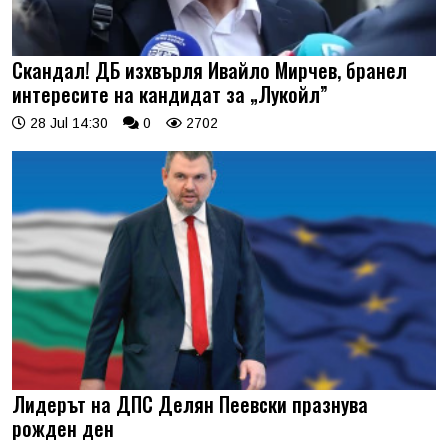
Скандал! ДБ изхвърля Ивайло Мирчев, бранел
интересите на кандидат за „Лукойл”
28 Jul 14:30
0
2702
Лидерът на ДПС Делян Пеевски празнува
рожден ден