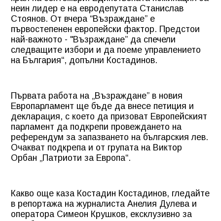
неин лидер е на евродепутата Станислав
Стоянов. От вчера “Възраждане” е
първостепенен европейски фактор. Предстои
най-важното - "Възраждане” да спечели
следващите избори и да поеме управлението
на България“, допълни Костадинов.
Първата работа на „Възраждане” в новия
Европарламент ще бъде да внесе петиция и
декларация, с което да призоват Европейският
парламент да подкрепи провеждането на
референдум за запазването на българския лев.
Очакват подкрепа и от групата на Виктор
Орбан „Патриоти за Европа“.
Какво още каза Костадин Костадинов, гледайте
в репортажа на журналиста Анелия Дулева и
оператора Симеон Крушков, ексклузивно за