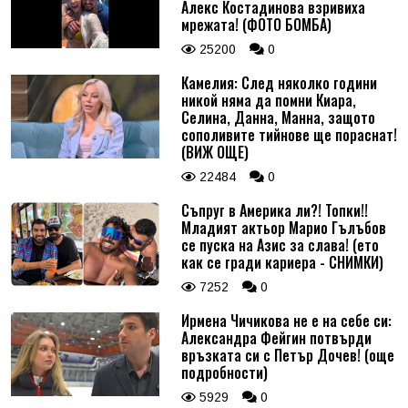
Алекс Костадинова взривиха
мрежата! (ФОТО БОМБА)
25200
0
Камелия: След няколко години
никой няма да помни Киара,
Селина, Данна, Манна, защото
сополивите тийнове ще пораснат!
(ВИЖ ОЩЕ)
22484
0
Съпруг в Америка ли?! Топки!!
Младият актьор Марио Гълъбов
се пуска на Азис за слава! (ето
как се гради кариера - СНИМКИ)
7252
0
Ирмена Чичикова не е на себе си:
Александра Фейгин потвърди
връзката си с Петър Дочев! (още
подробности)
5929
0