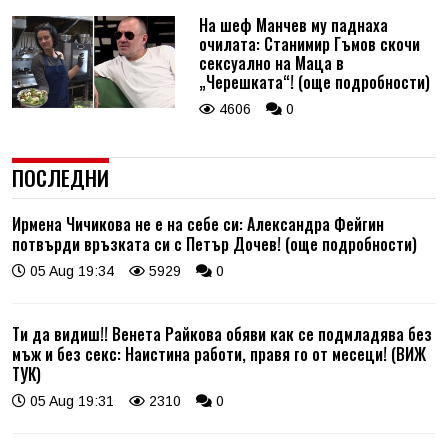
На шеф Манчев му паднаха
очилата: Станимир Гъмов скочи
сексуално на Маца в
„Черешката“! (още подробности)
4606
0
ПОСЛЕДНИ
Ирмена Чичикова не е на себе си: Александра Фейгин
потвърди връзката си с Петър Дочев! (още подробности)
05 Aug 19:34
5929
0
Ти да видиш!! Венета Райкова обяви как се подмладява без
мъж и без секс: Наистина работи, правя го от месеци! (ВИЖ
ТУК)
05 Aug 19:31
2310
0