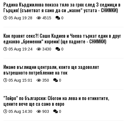
Радина Кърджилова показа тяло за грях след 3 седмици в
Гърция! (съветват я само да си „махне“ устата - СНИМКИ)
05 Aug 19:28
4515
0
Как правят секс?! Сашо Кадиев и Чоева търкат един в друг
еднакво „бременни“ кореми! (ще паднете - СНИМКИ)
05 Aug 19:24
3430
0
Имаме въглищни централи, които ще задоволят
вътрешното потребление на ток
05 Aug 15:01
350
0
"Тойро" по български: Сбогом на лева и по етикетите,
цените вече ще са само в евро
05 Aug 14:30
903
0