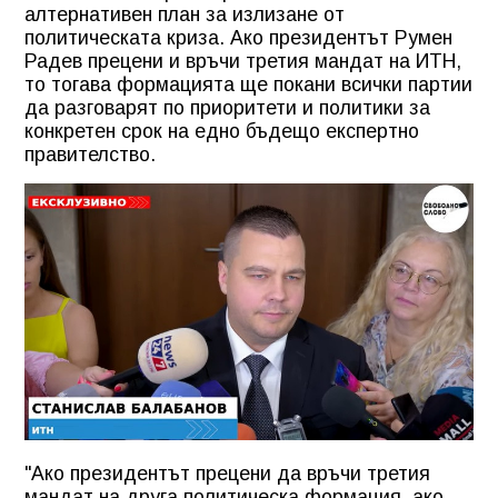
алтернативен план за излизане от
политическата криза. Ако президентът Румен
Радев прецени и връчи третия мандат на ИТН,
то тогава формацията ще покани всички партии
да разговарят по приоритети и политики за
конкретен срок на едно бъдещо експертно
правителство.
"Ако президентът прецени да връчи третия
мандат на друга политическа формация, ако