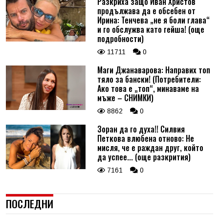
Разкриха защо Иван Христов
продължава да е обсебен от
Ирина: Тенчева „не я боли глава“
и го обслужва като гейша! (още
подробности)
11711
0
Маги Джанаварова: Направих топ
тяло за бански! (Потребители:
Ако това е „топ“, минаваме на
мъже – СНИМКИ)
8862
0
Зоран да го духа!! Силвия
Петкова влюбена отново: Не
мисля, че е раждан друг, който
да успее... (още разкрития)
7161
0
ПОСЛЕДНИ