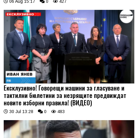
06 Aug 15:17
0
427
Ексклузивно! Говорещи машини за гласуване и
тактилни бюлетини за незрящите предвиждат
новите изборни правила! (ВИДЕО)
30 Jul 13:28
0
483