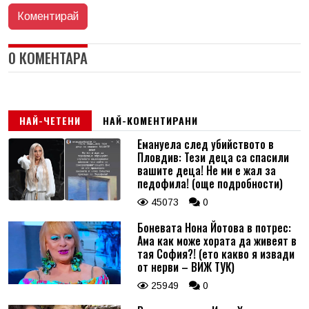
0 КОМЕНТАРА
НАЙ-ЧЕТЕНИ
НАЙ-КОМЕНТИРАНИ
Емануела след убийството в
Пловдив: Тези деца са спасили
вашите деца! Не ми е жал за
педофила! (още подробности)
45073
0
Боневата Нона Йотова в потрес:
Ама как може хората да живеят в
тая София?! (ето какво я извади
от нерви – ВИЖ ТУК)
25949
0