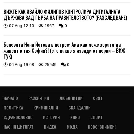
ВИЖТЕ КАК ИВАЙЛО ФИЛИПОВ КОНТРОЛИРА ДИГИТАЛНАТА
ДЪРЖАВА ЗАД ГЪРБА НА ПРАВИТЕЛСТВОТО? (РАЗСЛЕДВАНЕ)
07 Aug 12:10
1967
0
Боневата Нона Йотова в потрес: Ама как може хората да
живеят в тая София?! (ето какво я извади от нерви – ВИЖ
ТУК)
06 Aug 19:08
25949
0
НАЧАЛО
РАЗКРИТИЯ
ЛЮБОПИТНИ
СВЯТ
ПОЛИТИКА
КРИМИНАЛНИ
СКАНДАЛНИ
ЗДРАВОСЛОВНО
ИСТОРИЯ
КИНО
СПОРТ
НАС НИ ЦИТИРАТ
ВИДЕО
МОДА
НОВО: СНИМКИ!