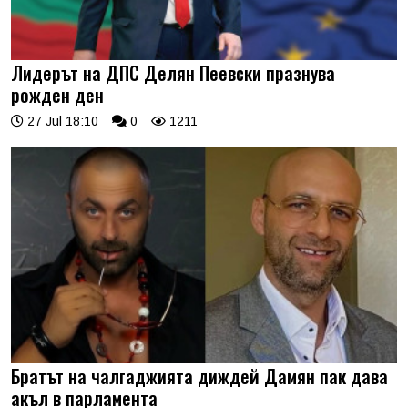
Лидерът на ДПС Делян Пеевски празнува
рожден ден
27 Jul 18:10
0
1211
Братът на чалгаджията диждей Дамян пак дава
акъл в парламента