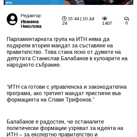
Редактор:
15:44 | 10 Jul
Иванина
24
1407
0
Николова
Парламентарната група на ИТН няма да
подкрепи втория мандат за съставяне на
правителство. Това стана ясно от думите на
депутата Станислав Балабанов в кулоарите на
народното събрание.
“ИТН са готови с управленска и законодателна
програма, ако третият мандат пристигне във
формацията на Слави Трифонов.”
Балабанов е радостен, че останалите
политически формации узряват за идеята на
ИТН – за експертно правителство и