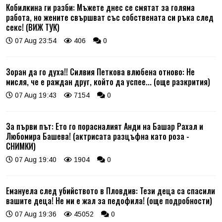
Кобилкина ги разби: Мъжете днес се смятат за голяма
работа, но жените свършват със собствената си ръка след
секс! (ВИЖ ТУК)
07 Aug 23:54
406
0
Зоран да го духа!! Силвия Петкова влюбена отново: Не
мисля, че е раждан друг, който да успее... (още разкрития)
07 Aug 19:43
7154
0
За първи път: Ето го порасналият Анди на Башар Рахал и
Любомира Башева! (актрисата разцъфна като роза -
СНИМКИ)
07 Aug 19:40
1904
0
Емануела след убийството в Пловдив: Тези деца са спасили
вашите деца! Не ми е жал за педофила! (още подробности)
07 Aug 19:36
45052
0