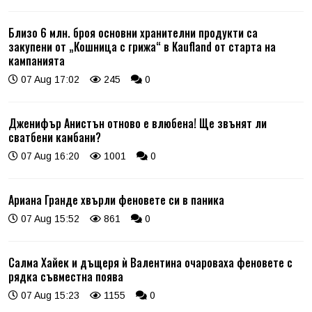
Близо 6 млн. броя основни хранителни продукти са
закупени от „Кошница с грижа“ в Kaufland от старта на
кампанията
07 Aug 17:02
245
0
Дженифър Анистън отново е влюбена! Ще звънят ли
сватбени камбани?
07 Aug 16:20
1001
0
Ариана Гранде хвърли феновете си в паника
07 Aug 15:52
861
0
Салма Хайек и дъщеря ѝ Валентина очароваха феновете с
рядка съвместна поява
07 Aug 15:23
1155
0