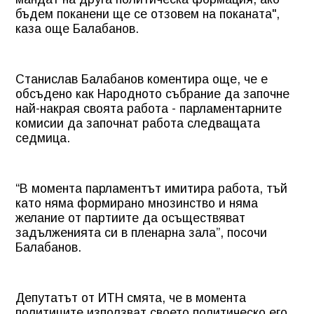
бъдем поканени ще се отзовем на поканата",
каза още Балабанов.
Станислав Балабанов коментира още, че е
обсъдено как Народното събрание да започне
най-накрая своята работа - парламентарните
комисии да започнат работа следващата
седмица.
“В момента парламентът имитира работа, тъй
като няма формирано мнозинство и няма
желание от партиите да осъществяват
задълженията си в пленарна зала”, посочи
Балабанов.
Депутатът от ИТН смята, че в момента
политиците използват своето политическо его,