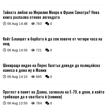
Тайната любов на Мерилин Монро и Франк Синатра? Нова
книга разпалва отново легендата
06 Aug 14:48
763
0
Кейт Бланшет и борбата ѝ да спи повече от четири часа на
нощ
06 Aug 14:30
721
0
Шокиращо видео на Перес Хилтън доведе до полицейска
намеса в дома му в Маями
06 Aug 14:10
665
0
Протест в памет на Даяна, загинала на Е-79, в деня, в който
трябваше да е сватбата ѝ (снимки)
06 Aug 13:50
784
0