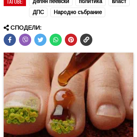
ТАГОВЕ:
делян пеевски
политика
власт
ДПС
Народно събрание
СПОДЕЛИ: