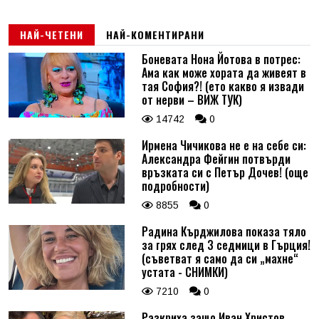
НАЙ-ЧЕТЕНИ
НАЙ-КОМЕНТИРАНИ
Боневата Нона Йотова в потрес:
Ама как може хората да живеят в
тая София?! (ето какво я извади
от нерви – ВИЖ ТУК)
14742
0
Ирмена Чичикова не е на себе си:
Александра Фейгин потвърди
връзката си с Петър Дочев! (още
подробности)
8855
0
Радина Кърджилова показа тяло
за грях след 3 седмици в Гърция!
(съветват я само да си „махне“
устата - СНИМКИ)
7210
0
Разкриха защо Иван Христов