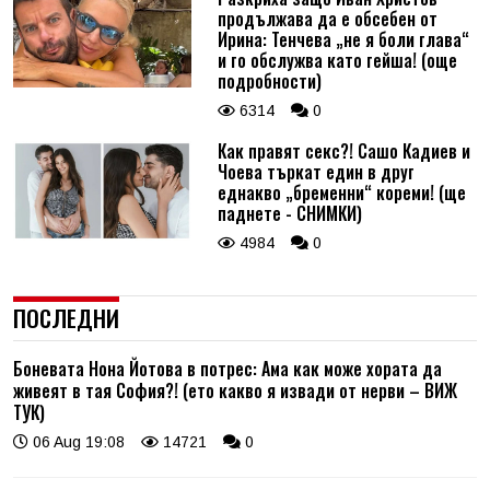
продължава да е обсебен от
Ирина: Тенчева „не я боли глава“
и го обслужва като гейша! (още
подробности)
6314
0
Как правят секс?! Сашо Кадиев и
Чоева търкат един в друг
еднакво „бременни“ кореми! (ще
паднете - СНИМКИ)
4984
0
ПОСЛЕДНИ
Боневата Нона Йотова в потрес: Ама как може хората да
живеят в тая София?! (ето какво я извади от нерви – ВИЖ
ТУК)
06 Aug 19:08
14721
0