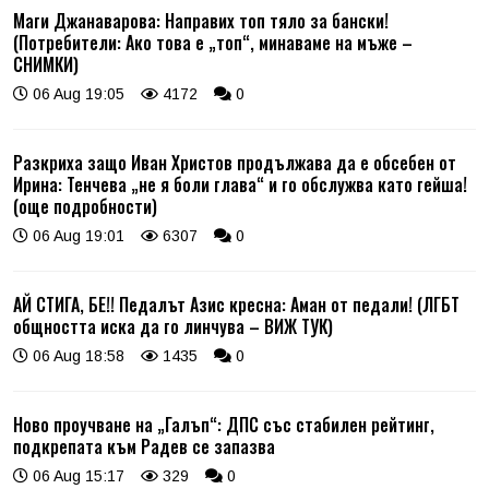
Маги Джанаварова: Направих топ тяло за бански!
(Потребители: Ако това е „топ“, минаваме на мъже –
СНИМКИ)
06 Aug 19:05
4172
0
Разкриха защо Иван Христов продължава да е обсебен от
Ирина: Тенчева „не я боли глава“ и го обслужва като гейша!
(още подробности)
06 Aug 19:01
6307
0
АЙ СТИГА, БЕ!! Педалът Азис кресна: Аман от педали! (ЛГБТ
общността иска да го линчува – ВИЖ ТУК)
06 Aug 18:58
1435
0
Ново проучване на „Галъп“: ДПС със стабилен рейтинг,
подкрепата към Радев се запазва
06 Aug 15:17
329
0