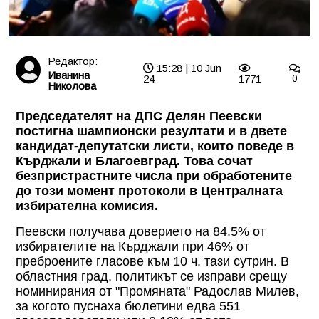
Редактор:
15:28 | 10 Jun
Иванина
24
1771
0
Николова
Председателят на ДПС Делян Пеевски
постигна шампионски резултати и в двете
кандидат-депутатски листи, които поведе в
Кърджали и Благоевград. Това сочат
безпристрастните числа при обработените
до този момент протоколи в Централната
избирателна комисия.
Пеевски получава доверието на 84.5% от
избирателите на Кърджали при 46% от
преброените гласове към 10 ч. тази сутрин. В
областния град, политикът се изправи срещу
номинирания от "Промяната" Радослав Милев,
за когото пуснаха бюлетини едва 551