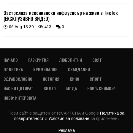
Застреляха мексикански инфлуенсър на живо в ТикТок
(ЕКСКЛУЗИВНО ВИДЕО)
06 Aug 13:30
413
0
НАЧАЛО
РАЗКРИТИЯ
ЛЮБОПИТНИ
СВЯТ
ПОЛИТИКА
КРИМИНАЛНИ
СКАНДАЛНИ
ЗДРАВОСЛОВНО
ИСТОРИЯ
КИНО
СПОРТ
НАС НИ ЦИТИРАТ
ВИДЕО
МОДА
НОВО: СНИМКИ!
НОВО: ИНТЕРВЮТА
Този сайт е защитен от reCAPTCHA и Google
Политика за
поверителност
и
Условия за ползване
са приложени.
Реклама