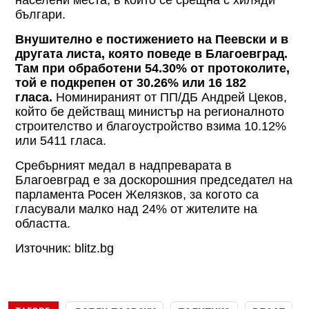
българи.
Внушително е постижението на Пеевски и в
другата листа, която поведе в Благоевград.
Там при обработени 54.30% от протоколите,
той е подкрепен от 30.26% или 16 182
гласа.
Номинираният от ПП/ДБ Андрей Цеков,
който бе действащ министър на регионалното
строителство и благоустройство взима 10.12%
или 5411 гласа.
Сребърният медал в надпреварата в
Благоевград е за доскорошния председател на
парламента Росен Желязков, за когото са
гласували малко над 24% от жителите на
областта.
Източник: blitz.bg