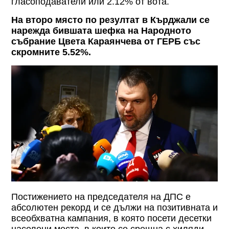
гласоподаватели или 2.12% от вота.
На второ място по резултат в Кърджали се
нарежда бившата шефка на Народното
събрание Цвета Караянчева от ГЕРБ със
скромните 5.52%.
Постижението на председателя на ДПС е
абсолютен рекорд и се дължи на позитивната и
всеобхватна кампания, в която посети десетки
населени места, в които се срещна с хиляди