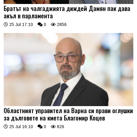
Братът на чалгаджията диждей Дамян пак дава
акъл в парламента
25 Jul 17:10
0
2856
Областният управител на Варна си прави оглушки
за дълговете на кмета Благомир Коцев
25 Jul 16:10
0
826